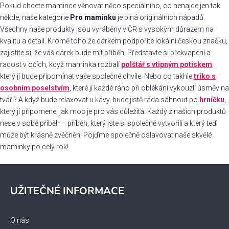
l
Pokud chcete mamince věnovat něco speciálního, co nenajde jen tak
á
někde, naše kategorie
Pro maminku
je plná originálních nápadů.
d
Všechny naše produkty jsou vyráběny v ČR s vysokým důrazem na
a
kvalitu a detail. Kromě toho že dárkem podpoříte lokální českou značku,
c
zajistíte si, že váš dárek bude mít příběh. Představte si překvapení a
í
radost v očích, když maminka rozbalí
polštář s vtipným potiskem
,
p
který jí bude připomínat vaše společné chvíle. Nebo co takhle
triko s
r
osobním poselstvím
, které jí každé ráno při oblékání vykouzlí úsměv na
v
tváři? A když bude relaxovat u kávy, bude jistě ráda sáhnout po
hrníčku
,
k
který jí připomene, jak moc je pro vás důležitá. Každý z našich produktů
y
nese v sobě příběh – příběh, který jste si společně vytvořili a který teď
v
může být krásně zvěčněn. Pojďme společně oslavovat naše skvělé
ý
maminky po celý rok!
p
i
Z
s
á
u
UŽITEČNÉ INFORMACE
p
a
t
O nás