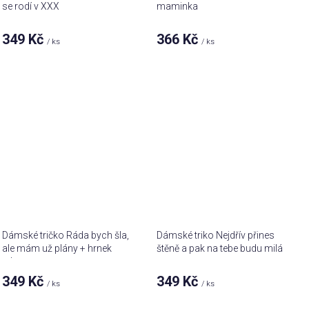
se rodí v XXX
maminka
349 Kč
366 Kč
/ ks
/ ks
Dámské tričko Ráda bych šla,
Dámské triko Nejdřív přines
ale mám už plány + hrnek
štěně a pak na tebe budu milá
zdarma
349 Kč
349 Kč
/ ks
/ ks