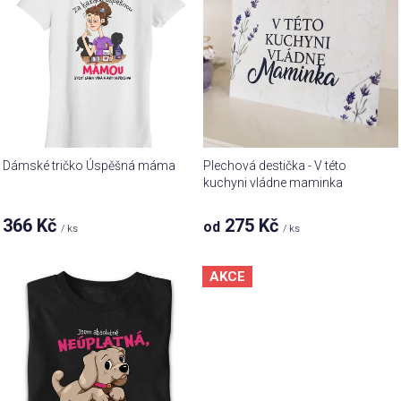
p
d
i
u
s
k
p
t
r
ů
o
d
u
Dámské tričko Úspěšná máma
Plechová destička - V této
k
kuchyni vládne maminka
t
Průměrné
366 Kč
275 Kč
od
ů
/ ks
/ ks
hodnocení
produktu
je
AKCE
5,0
z 5
hvězdiček.