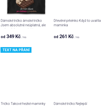
Dámské tričko ámské tričko
Dřevěné prkénko Když to uvařila
Jsem absolutně neúplatná, ale
maminka
mám slabost pro štěňata a
čokoládu
349 Kč
261 Kč
od
od
/ ks
/ ks
TEXT NA PŘÁNÍ
Tričko Takové hezké maminky
Dámské tričko Nejlepší