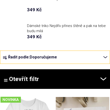
349 Kč
Příležitosti
Domácnost
Dámské triko Nejdřív přines štěně a pak na tebe
budu milá
349 Kč
Kolekce
Ř
Oblečení
Řadit podle:
Doporučujeme
a
z
Přihlášení
e
n
Otevřít filtr
í
p
V
r
NOVINKA
ý
o