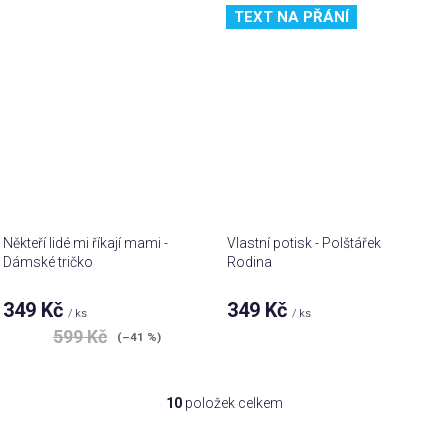
TEXT NA PŘÁNÍ
Někteří lidé mi říkají mami -
Vlastní potisk - Polštářek
Dámské tričko
Rodina
349 Kč
349 Kč
/ ks
/ ks
599 Kč
(–41 %)
10
položek celkem
O
v