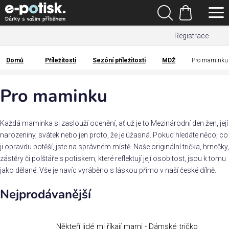
Přejít
Hledat
na
Nákupní
obsah
Registrace
košík
Den
otců
Domů
Příležitosti
Sezóní příležitosti
MDŽ
Pro maminku
Domů
Kategorie
Pro maminku
Dárek
pro
Každá maminka si zaslouží ocenění, ať už je to Mezinárodní den žen, její
narozeniny, svátek nebo jen proto, že je úžasná. Pokud hledáte něco, co
ji opravdu potěší, jste na správném místě. Naše originální trička, hrnečky,
Rodina
zástěry či polštáře s potiskem, které reflektují její osobitost, jsou k tomu
/
jako dělané. Vše je navíc vyráběno s láskou přímo v naší české dílně.
Láska
Nejprodávanější
Povolání,
zájmy a
sport
Někteří lidé mi říkají mami - Dámské tričko