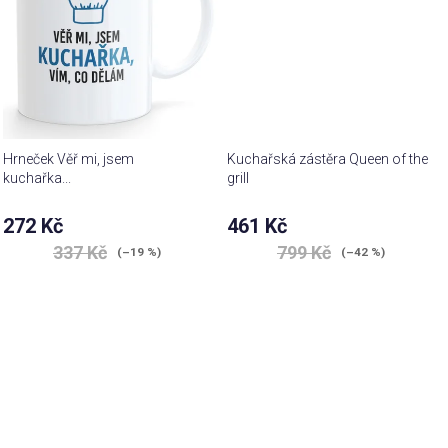
Hrneček Věř mi, jsem
Kuchařská zástěra Queen of the
kuchařka...
grill
272 Kč
461 Kč
337 Kč
799 Kč
(–19 %)
(–42 %)