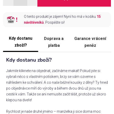
O tento produkt je zájem! Nyní ho má v košíku
15
návštěvníků
. Pospěšte si!
Kdy dostanu
Doprava a
Garance vrácení
zboží?
platba
peněz
Kdy dostanu zboží?
Jakmile kliknete na objednat, začínáme makat! Pokud jste si
vybrali něco s vlastním potiskem, brzy se vám ozveme s
náhledem ke schválení. A co naše běžné kousky z dílny? Ty hned
po objednávce míří do výroby a během dvou dnů už jsou na
cestě k vám. Takže se ani nemusíte začít těšit, protože už skoro
klepou na dveře!
Rychlost je naše druhé jméno – manželka ji sice doma moc