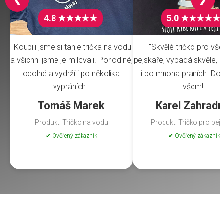
4.8 ★★★★★
5.0 ★★★★★
"Koupili jsme si tahle trička na vodu
"Skvělé tričko pro v
a všichni jsme je milovali. Pohodlné,
pejskaře, vypadá skvěle, 
odolné a vydrží i po několika
i po mnoha praních. Do
vypráních."
všem!"
Tomáš Marek
Karel Zahrad
Produkt: Tričko na vodu
Produkt: Tričko pro pe
✔ Ověřený zákazník
✔ Ověřený zákazník