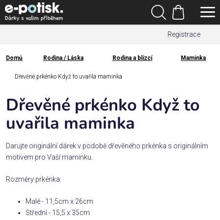
Přejít
Hledat
na
Nákupní
obsah
Registrace
košík
Den
otců
Domů
Rodina / Láska
Rodina a blízcí
Maminka
Domů
Kategorie
Dřevěné prkénko Když to uvařila maminka
Dřevěné prkénko Když to
Dárek
pro
uvařila maminka
Rodina
Darujte originální dárek v podobě dřevěného prkénka s originálním
/
motivem pro Vaší maminku.
Láska
Rozměry prkénka:
Povolání,
Malé - 11,5cm x 26cm
zájmy a
sport
Střední - 15,5 x 35cm