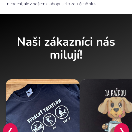
neocení, ale v našem e-shopu je to zaručeně plus!
Naši zákazníci nás
milují!
❮
❯