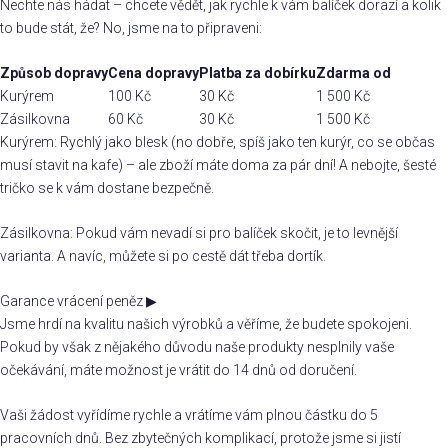
Nechte nás hádat – chcete vědět, jak rychle k vám balíček dorazí a kolik
to bude stát, že? No, jsme na to připraveni:
Způsob dopravy
Cena dopravy
Platba za dobírku
Zdarma od
Kurýrem
100 Kč
30 Kč
1 500 Kč
Zásilkovna
60 Kč
30 Kč
1 500 Kč
Kurýrem: Rychlý jako blesk (no dobře, spíš jako ten kurýr, co se občas
musí stavit na kafe) – ale zboží máte doma za pár dní! A nebojte, šesté
tričko se k vám dostane bezpečně.
Zásilkovna: Pokud vám nevadí si pro balíček skočit, je to levnější
varianta. A navíc, můžete si po cestě dát třeba dortík.
Garance vrácení peněz
▶
Jsme hrdí na kvalitu našich výrobků a věříme, že budete spokojeni.
Pokud by však z nějakého důvodu naše produkty nesplnily vaše
očekávání, máte možnost je vrátit do 14 dnů od doručení.
Vaši žádost vyřídíme rychle a vrátíme vám plnou částku do 5
pracovních dnů. Bez zbytečných komplikací, protože jsme si jistí