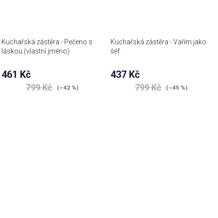
Kuchařská zástěra - Pečeno s
Kuchařská zástěra - Vařím jako
láskou (vlastní jméno)
šéf
461 Kč
437 Kč
799 Kč
799 Kč
(–42 %)
(–45 %)