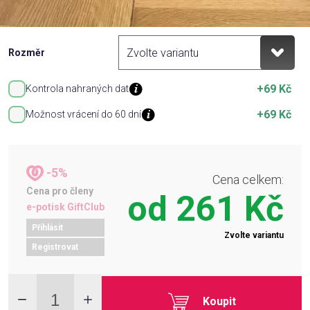
Rozměr
+69 Kč
Kontrola nahraných dat
+69 Kč
Možnost vrácení do 60 dní
-5%
Cena celkem:
Cena pro členy
od
261 Kč
e-potisk GiftClub
Přihlásit
Zvolte variantu
Registrovat
Koupit