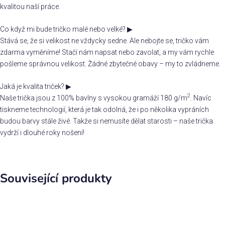
kvalitou naší práce.
Co když mi bude tričko malé nebo velké?
▶
Stává se, že si velikost ne vždycky sedne. Ale nebojte se, tričko vám
zdarma vyměníme! Stačí nám napsat nebo zavolat, a my vám rychle
pošleme správnou velikost. Žádné zbytečné obavy – my to zvládneme.
Jaká je kvalita triček?
▶
2
Naše trička jsou z 100% bavlny s vysokou gramáží 180 g/m
. Navíc
tiskneme technologií, která je tak odolná, že i po několika vypráních
budou barvy stále živé. Takže si nemusíte dělat starosti – naše trička
vydrží i dlouhé roky nošení!
Související produkty