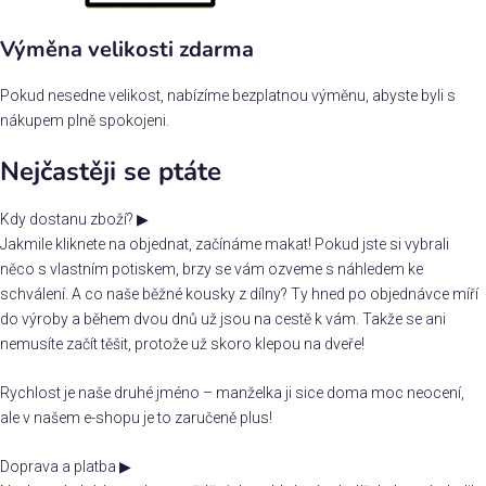
Výměna velikosti zdarma
Pokud nesedne velikost, nabízíme bezplatnou výměnu, abyste byli s
nákupem plně spokojeni.
Nejčastěji se ptáte
Kdy dostanu zboží?
▶
Jakmile kliknete na objednat, začínáme makat! Pokud jste si vybrali
něco s vlastním potiskem, brzy se vám ozveme s náhledem ke
schválení. A co naše běžné kousky z dílny? Ty hned po objednávce míří
do výroby a během dvou dnů už jsou na cestě k vám. Takže se ani
nemusíte začít těšit, protože už skoro klepou na dveře!
Rychlost je naše druhé jméno – manželka ji sice doma moc neocení,
ale v našem e-shopu je to zaručeně plus!
Doprava a platba
▶