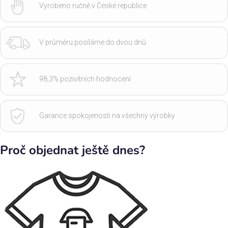
Vyrobeno ručně v České republice
V průměru posíláme do dvou dnů
98,3% pozivitních hodnocení
Garance spokojenosti na všechny výrobky
Proč objednat ještě dnes?