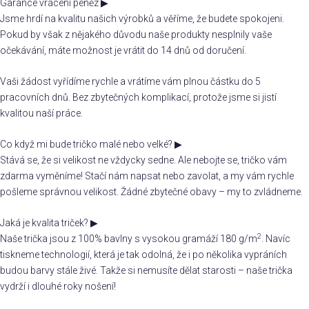
Garance vrácení peněz
▶
Jsme hrdí na kvalitu našich výrobků a věříme, že budete spokojeni.
Pokud by však z nějakého důvodu naše produkty nesplnily vaše
očekávání, máte možnost je vrátit do 14 dnů od doručení.
Vaši žádost vyřídíme rychle a vrátíme vám plnou částku do 5
pracovních dnů. Bez zbytečných komplikací, protože jsme si jistí
kvalitou naší práce.
Co když mi bude tričko malé nebo velké?
▶
Stává se, že si velikost ne vždycky sedne. Ale nebojte se, tričko vám
zdarma vyměníme! Stačí nám napsat nebo zavolat, a my vám rychle
pošleme správnou velikost. Žádné zbytečné obavy – my to zvládneme.
Jaká je kvalita triček?
▶
2
Naše trička jsou z 100% bavlny s vysokou gramáží 180 g/m
. Navíc
tiskneme technologií, která je tak odolná, že i po několika vypráních
budou barvy stále živé. Takže si nemusíte dělat starosti – naše trička
vydrží i dlouhé roky nošení!