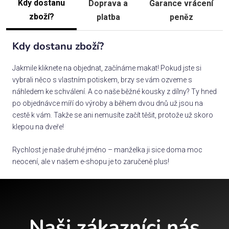
Kdy dostanu
Doprava a
Garance vrácení
zboží?
platba
peněz
Kdy dostanu zboží?
Jakmile kliknete na objednat, začínáme makat! Pokud jste si
vybrali něco s vlastním potiskem, brzy se vám ozveme s
náhledem ke schválení. A co naše běžné kousky z dílny? Ty hned
po objednávce míří do výroby a během dvou dnů už jsou na
cestě k vám. Takže se ani nemusíte začít těšit, protože už skoro
klepou na dveře!
Rychlost je naše druhé jméno – manželka ji sice doma moc
neocení, ale v našem e-shopu je to zaručeně plus!
Naši zákazníci nás