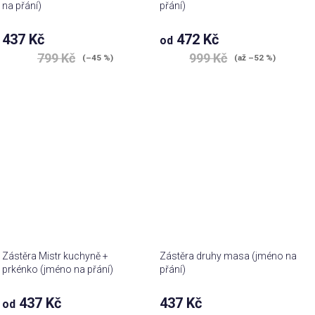
na přání)
přání)
437 Kč
472 Kč
od
799 Kč
999 Kč
(–45 %)
(až –52 %)
Zástěra Mistr kuchyně +
Zástěra druhy masa (jméno na
prkénko (jméno na přání)
přání)
437 Kč
437 Kč
od