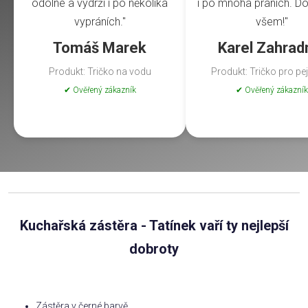
odolné a vydrží i po několika
i po mnoha praních. Do
vypráních."
všem!"
Tomáš Marek
Karel Zahrad
Produkt: Tričko na vodu
Produkt: Tričko pro pe
✔ Ověřený zákazník
✔ Ověřený zákazník
Kuchařská zástěra - Tatínek vaří ty nejlepší
dobroty
Zástěra v černé barvě