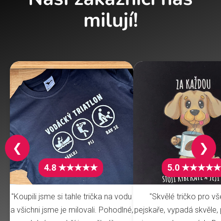
milují!
❮
❯
4.8 ★★★★★
5.0 ★★★★★
"Koupili jsme si tahle trička na vodu
"Skvělé tričko pro v
a všichni jsme je milovali. Pohodlné,
pejskaře, vypadá skvěle, 