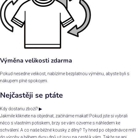
Výměna velikosti zdarma
Pokud nesedne velikost, nabízíme bezplatnou výměnu, abyste byli s
nákupem plně spokojeni.
Nejčastěji se ptáte
Kdy dostanu zboží?
▶
Jakmile kliknete na objednat, začínáme makat! Pokud jste si vybrali
něco s vlastním potiskem, brzy se vám ozveme s náhledem ke
schválení. A co naše běžné kousky z dílny? Ty hned po objednávce míří
do výroby a během dvou dnů už jsou na cestě k vám. Takže se ani