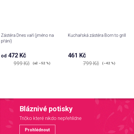
Zástěra Dnes vaří (jméno na
Kuchařská zástěra Born to grill
přání)
472 Kč
461 Kč
od
999 Kč
799 Kč
(až –52 %)
(–42 %)
Bláznivé potisky
Tričko které nikdo nepřehlídne
Prohlédnout