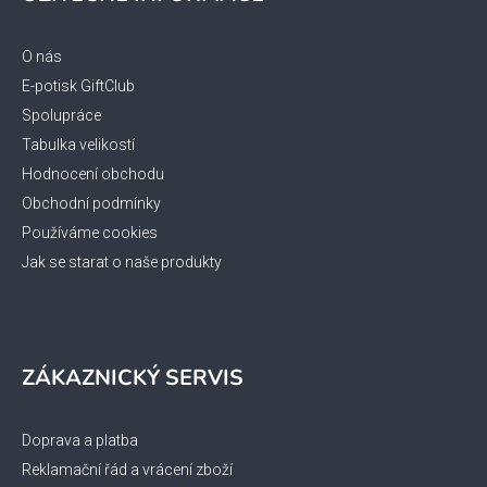
p
a
t
O nás
í
E-potisk GiftClub
Spolupráce
Tabulka velikostí
Hodnocení obchodu
Obchodní podmínky
Používáme cookies
Jak se starat o naše produkty
ZÁKAZNICKÝ SERVIS
Doprava a platba
Reklamační řád a vrácení zboží