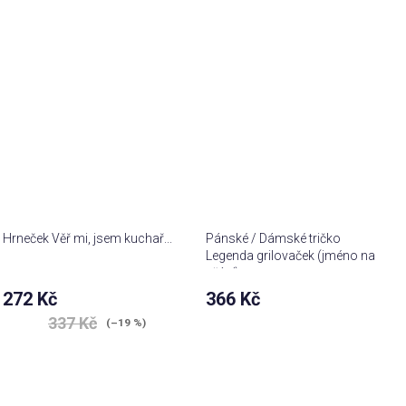
Hrneček Věř mi, jsem kuchař...
Pánské / Dámské tričko
Legenda grilovaček (jméno na
přání)
272 Kč
366 Kč
337 Kč
(–19 %)