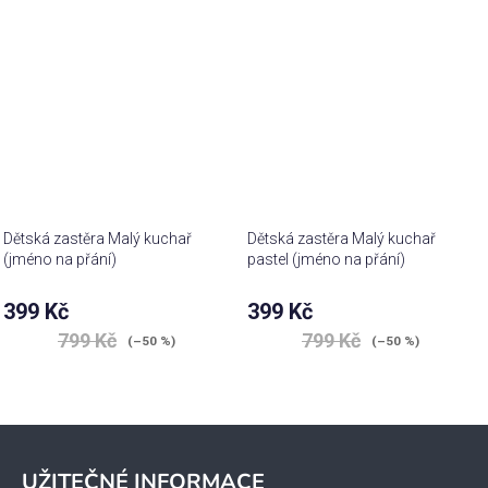
Dětská zastěra Malý kuchař
Dětská zastěra Malý kuchař
(jméno na přání)
pastel (jméno na přání)
399 Kč
399 Kč
799 Kč
799 Kč
(–50 %)
(–50 %)
Z
á
UŽITEČNÉ INFORMACE