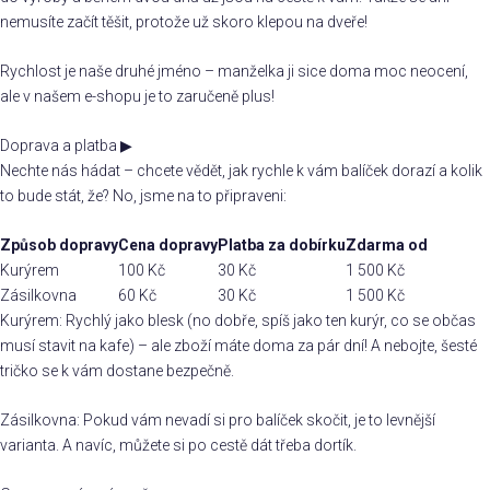
nemusíte začít těšit, protože už skoro klepou na dveře!
Rychlost je naše druhé jméno – manželka ji sice doma moc neocení,
ale v našem e-shopu je to zaručeně plus!
Doprava a platba
▶
Nechte nás hádat – chcete vědět, jak rychle k vám balíček dorazí a kolik
to bude stát, že? No, jsme na to připraveni:
Způsob dopravy
Cena dopravy
Platba za dobírku
Zdarma od
Kurýrem
100 Kč
30 Kč
1 500 Kč
Zásilkovna
60 Kč
30 Kč
1 500 Kč
Kurýrem: Rychlý jako blesk (no dobře, spíš jako ten kurýr, co se občas
musí stavit na kafe) – ale zboží máte doma za pár dní! A nebojte, šesté
tričko se k vám dostane bezpečně.
Zásilkovna: Pokud vám nevadí si pro balíček skočit, je to levnější
varianta. A navíc, můžete si po cestě dát třeba dortík.