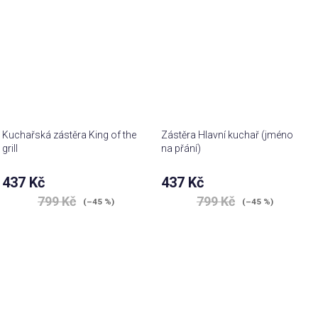
Kuchařská zástěra King of the
Zástěra Hlavní kuchař (jméno
grill
na přání)
437 Kč
437 Kč
799 Kč
799 Kč
(–45 %)
(–45 %)