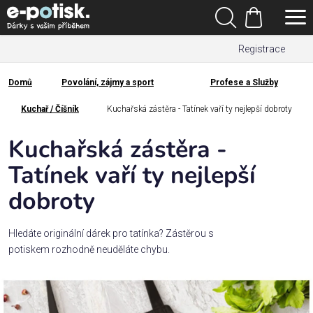
Přejít
Hledat
na
Nákupní
obsah
Registrace
košík
Den
otců
Domů
Povolání, zájmy a sport
Profese a Služby
Domů
Kategorie
Kuchař / Číšník
Kuchařská zástěra - Tatínek vaří ty nejlepší dobroty
Kuchařská zástěra -
Dárek
pro
Tatínek vaří ty nejlepší
dobroty
Rodina
/
Láska
Hledáte originální dárek pro tatínka? Zástěrou s
potiskem rozhodně neuděláte chybu.
Povolání,
zájmy a
sport