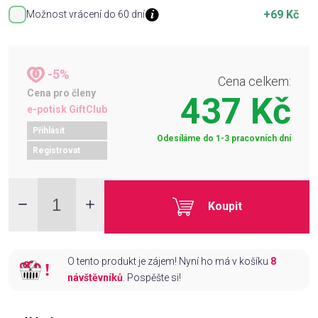
+69 Kč
Možnost vrácení do 60 dní
-5%
Cena celkem:
Cena pro členy
437 Kč
e-potisk GiftClub
Přihlásit
Odesíláme do 1-3 pracovních dní
Registrovat
Koupit
O tento produkt je zájem! Nyní ho má v košíku
8
návštěvníků
. Pospěšte si!