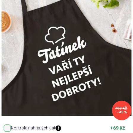
Příležitosti
Domácnost
Kolekce
Oblečení
Přihlášení
799 KČ
–45 %
+69 Kč
Kontrola nahraných dat