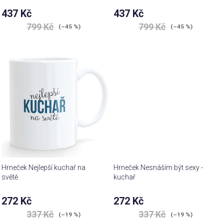
437 Kč
437 Kč
799 Kč
799 Kč
(–45 %)
(–45 %)
Hrneček Nejlepší kuchař na
Hrneček Nesnáším být sexy -
světě
kuchař
272 Kč
272 Kč
337 Kč
337 Kč
(–19 %)
(–19 %)