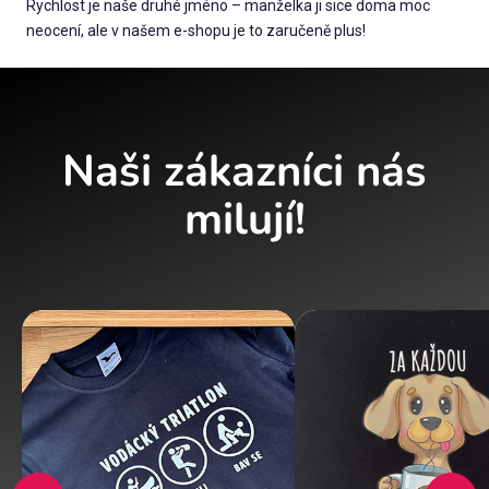
Rychlost je naše druhé jméno – manželka ji sice doma moc
neocení, ale v našem e-shopu je to zaručeně plus!
Naši zákazníci nás
milují!