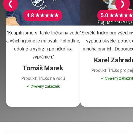
❮
❯
4.8 ★★★★★
5.0 ★★★★★
"Koupili jsme si tahle trička na vodu
"Skvělé tričko pro všechn
a všichni jsme je milovali. Pohodlné,
vypadá skvěle, potisk d
odolné a vydrží i po několika
mnoha praních. Doporuču
vypráních."
Karel Zahrad
Tomáš Marek
Produkt: Tričko pro pe
Produkt: Tričko na vodu
✔ Ověřený zákazní
✔ Ověřený zákazník