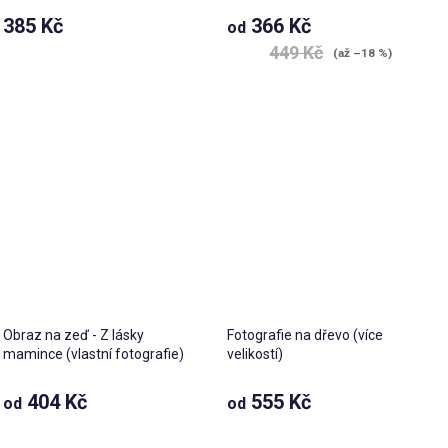
385 Kč
366 Kč
od
449 Kč
(až –18 %)
Obraz na zeď - Z lásky
Fotografie na dřevo (více
mamince (vlastní fotografie)
velikostí)
404 Kč
555 Kč
od
od