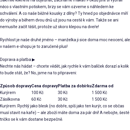
Jakmile kliknete na objednat, začínáme makat! Pokud jste si vybrali
něco s vlastním potiskem, brzy se vám ozveme s náhledem ke
schválení. A co naše běžné kousky z dílny? Ty hned po objednávce míří
do výroby a během dvou dnů už jsou na cestě k vám. Takže se ani
nemusíte začít těšit, protože už skoro klepou na dveře!
Rychlost je naše druhé jméno – manželka ji sice doma moc neocení, ale
v našem e-shopu je to zaručeně plus!
Doprava a platba
▶
Nechte nás hádat – chcete vědět, jak rychle k vám balíček dorazí a kolik
to bude stát, že? No, jsme na to připraveni:
Způsob dopravy
Cena dopravy
Platba za dobírku
Zdarma od
Kurýrem
100 Kč
30 Kč
1 500 Kč
Zásilkovna
60 Kč
30 Kč
1 500 Kč
Kurýrem: Rychlý jako blesk (no dobře, spíš jako ten kurýr, co se občas
musí stavit na kafe) – ale zboží máte doma za pár dní! A nebojte, šesté
tričko se k vám dostane bezpečně.