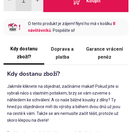
Koupit
O tento produkt je zájem! Nyní ho má v košíku
8
návštěvníků
. Pospěšte si!
Kdy dostanu
Doprava a
Garance vrácení
zboží?
platba
peněz
Kdy dostanu zboží?
Jakmile kliknete na objednat, začínáme makat! Pokud jste si
vybrali něco s vlastním potiskem, brzy se vám ozveme s
náhledem ke schválení. A co naše běžné kousky z dílny? Ty
hned po objednávce míří do výroby a během dvou dnů už jsou
na cestě k vám. Takže se ani nemusíte začít těšit, protože už
skoro klepou na dveře!