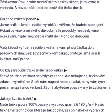
Zásilkovna: Pokud vám nevadí si pro balíček skočit, je to levnější
varianta. A navíc, můžete si po cestě dát třeba dortík.
Garance vrácení peněz
▶
Jsme hrdí na kvalitu našich výrobků a věříme, že budete spokojeni.
Pokud by však z nějakého důvodu naše produkty nesplnily vaše
očekávání, máte možnost je vrátit do 14 dnů od doručení.
Vaši žádost vyřídíme rychle a vrátíme vám plnou částku do 5
pracovních dnů. Bez zbytečných komplikací, protože jsme si jistí
kvalitou naší práce.
Co když mi bude tričko malé nebo velké?
▶
Stává se, že si velikost ne vždycky sedne. Ale nebojte se, tričko vám
zdarma vyměníme! Stačí nám napsat nebo zavolat, a my vám rychle
pošleme správnou velikost. Žádné zbytečné obavy – my to zvládneme.
Jaká je kvalita triček?
▶
2
Naše trička jsou z 100% bavlny s vysokou gramáží 180 g/m
. Navíc
tiskneme technologií, která je tak odolná, že i po několika vypráních