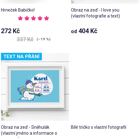
Hrneček Babičko!
Obraz na zeď - I love you
(vlastní fotografie a text)
Průměrné
hodnocení
272 Kč
404 Kč
od
produktu
je
337 Kč
(–19 %)
5,0
z 5
hvězdiček.
TEXT NA PŘÁNÍ
Obraz na zeď - Sněhulák
Bílé tričko s vlastní fotografií
(vlastní jméno a informace o
narození)