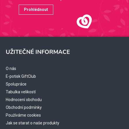
Prohlédnout
Z
á
UŽITEČNÉ INFORMACE
p
a
t
O nás
í
E-potisk GiftClub
Spolupráce
Tabulka velikostí
Hodnocení obchodu
Obchodní podmínky
Používáme cookies
Jak se starat o naše produkty