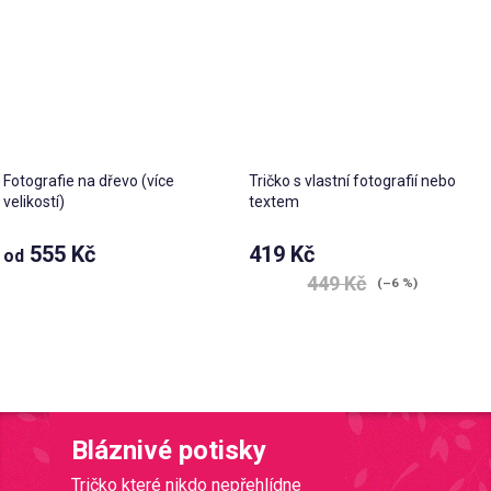
Fotografie na dřevo (více
Tričko s vlastní fotografií nebo
velikostí)
textem
555 Kč
419 Kč
od
449 Kč
(–6 %)
Bláznivé potisky
Tričko které nikdo nepřehlídne