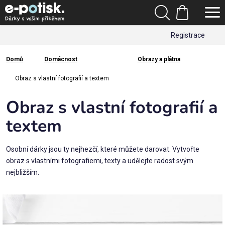
Přejít
Hledat
na
Nákupní
obsah
Registrace
košík
Den
otců
Domů
Domácnost
Obrazy a plátna
Domů
Kategorie
Obraz s vlastní fotografií a textem
Obraz s vlastní fotografií a
Dárek
pro
textem
Rodina
Osobní dárky jsou ty nejhezčí, které můžete darovat. Vytvořte
/
obraz s vlastními fotografiemi, texty a udělejte radost svým
Láska
nejbližším.
Povolání,
zájmy a
sport