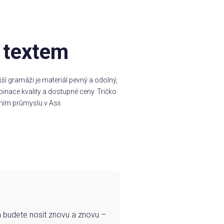
o textem
í gramáži je materiál pevný a odolný,
inace kvality a dostupné ceny. Tričko
ním průmyslu v Asii.
e a budete nosit znovu a znovu –