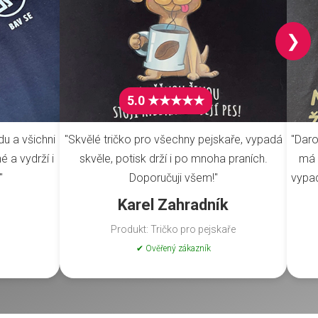
❯
5.0 ★★★★★
du a všichni
"Skvělé tričko pro všechny pejskaře, vypadá
"Daro
é a vydrží i
skvěle, potisk drží i po mnoha praních.
má 
"
Doporučuji všem!"
vypad
Karel Zahradník
Produkt: Tričko pro pejskaře
✔ Ověřený zákazník