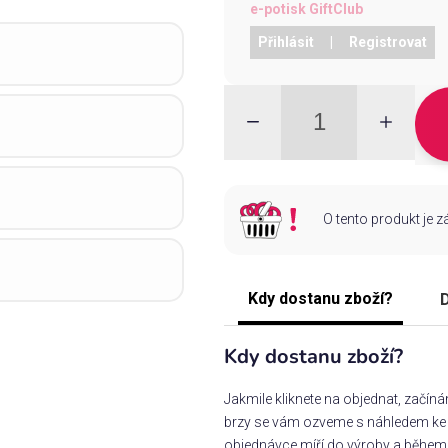
e-potisk GiftClub
Přihlásit
|
Registrovat
O tento produkt je 
Kdy dostanu zboží?
D
Kdy dostanu zboží?
Jakmile kliknete na objednat, začín
brzy se vám ozveme s náhledem ke s
objednávce míří do výroby a během 