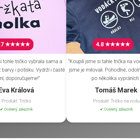
.7 ★★★★★
4.8 ★★★★★
i tohle tričko vybrala sama a
"Koupili jsme si tahle trička na vo
barvy i potisku. Vydrží i časté
jsme je milovali. Pohodlné, odoln
ní, doporučujeme!"
po několika vypráních.
Eva Králová
Tomáš Marek
Produkt: Tričko
Produkt: Tričko na vodu
✔ Ověřený zákazník
✔ Ověřený zákazník