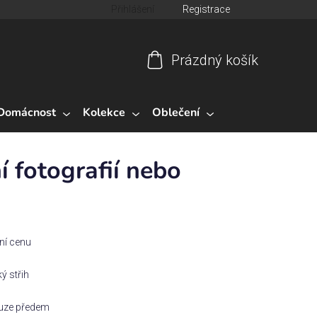
Přihlášení
Registrace
Prázdný košík
Nákupní
košík
Domácnost
Kolekce
Oblečení
ní fotografií nebo
ční cenu
ý střih
ouze předem