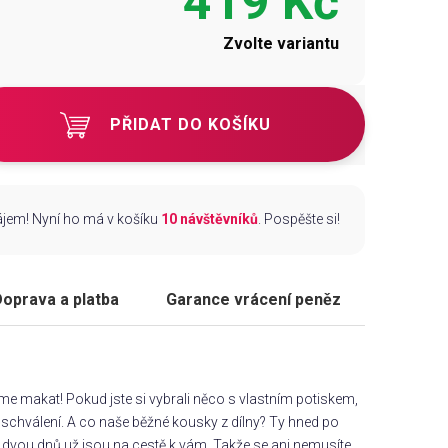
419 Kč
Zvolte variantu
PŘIDAT DO KOŠÍKU
zájem! Nyní ho má v košíku
10 návštěvníků
. Pospěšte si!
oprava a platba
Garance vrácení peněz
áme makat! Pokud jste si vybrali něco s vlastním potiskem,
chválení. A co naše běžné kousky z dílny? Ty hned po
dvou dnů už jsou na cestě k vám. Takže se ani nemusíte