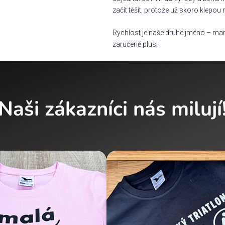
začít těšit, protože už skoro klepou 
Rychlost je naše druhé jméno – man
zaručeně plus!
Naši zákazníci nás milují