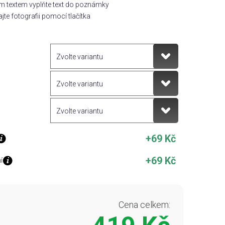
ím textem vyplňte text do poznámky
jte fotografii pomocí tlačítka
+69 Kč
+69 Kč
í
Cena celkem: