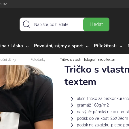
k.cz
Hledat
ina / Láska
Povolání, zájmy a sport
Příležitosti
oční dárky
Fotodárky
Tričko s vlastní fotografií nebo textem
Tričko s vlast
textem
akční tričko za bezkonkuren
gramáž 180g/m2
na výběr pánský nebo dámsk
potisk do velikosti 26X39cm
potisk na zakázku, platba p