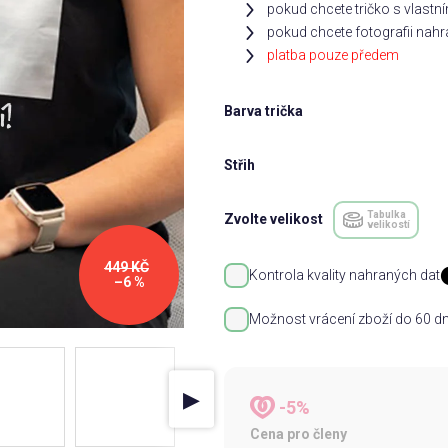
pokud chcete tričko s vlastn
pokud chcete fotografii nahra
platba pouze předem
Barva trička
Střih
Tabulka
Zvolte velikost
velikostí
449 KČ
Kontrola kvality nahraných dat
–6 %
Možnost vrácení zboží do 60 dn
▶
-5%
Cena pro členy