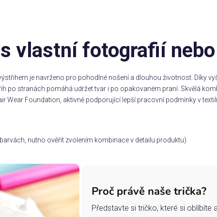
 s vlastní fotografií neb
ýstřihem je navrženo pro pohodlné nošení a dlouhou životnost. Díky vyšš
třih po stranách pomáhá udržet tvar i po opakovaném praní. Skvělá komb
ir Wear Foundation, aktivně podporující lepší pracovní podmínky v textil
ch barvách, nutno ověřit zvolením kombinace v detailu produktu)
Proč právě naše trička?
Představte si tričko, které si oblíbít