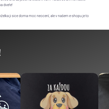
na dveře!
želka ji sice doma moc neocení, ale v našem e-shopu je to
!