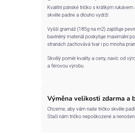
Kvalitní pánské tričko s krátkým rukávem 
skvěle padne a dlouho vydrží.
Vyšší gramáž (185g na m2) zajišťuje pevn
bavlněný materiál poskytuje maximální po
stranách zachovává tvar i po mnoha pran
Skvělý poměr kvality a ceny, navíc od vý
a férovou výrobu
Výměna velikosti zdarma a 
Chceme, aby vám naše tričko skvěle padl
Stačí nám tričko nepoškozené a nenošené