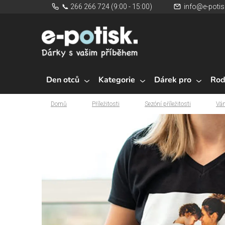
Přejít
📞 266 266 724 (9:00 - 15:00)
info@e-potis
na
obsah
Den otců
Kategorie
Dárek pro
Rod
Domů
Příležitosti
Sezóní příležitosti
Ván
Domů