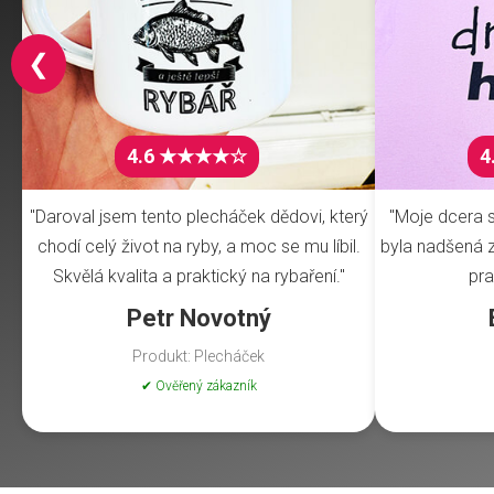
❮
4.6 ★★★★☆
4
"Daroval jsem tento plecháček dědovi, který
"Moje dcera s
chodí celý život na ryby, a moc se mu líbil.
byla nadšená z 
Skvělá kvalita a praktický na rybaření."
pra
Petr Novotný
Produkt: Plecháček
✔ Ověřený zákazník