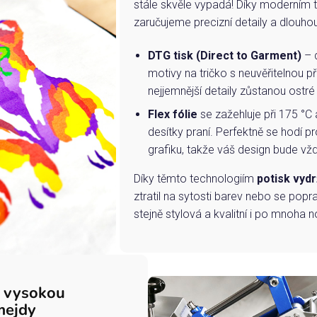
stále skvěle vypadá! Díky moderním 
zaručujeme precizní detaily a dlouho
DTG tisk (Direct to Garment)
– d
motivy na tričko s neuvěřitelnou př
nejjemnější detaily zůstanou ostré
Flex fólie
se zažehluje při 175 °C 
desítky praní. Perfektně se hodí pr
grafiku, takže váš design bude vždy
Díky těmto technologiím
potisk vydr
ztratil na sytosti barev nebo se popra
stejně stylová a kvalitní i po mnoha n
s vysokou
mejdy