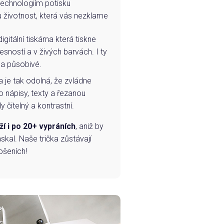
technologiím potisku
u životnost, která vás nezklame
igitální tiskárna která tiskne
esností a v živých barvách. I ty
 a působivé.
a je tak odolná, že zvládne
o nápisy, texty a řezanou
 čitelný a kontrastní.
ží i po 20+ vypráních
, aniž by
skal. Naše trička zůstávají
ošeních!