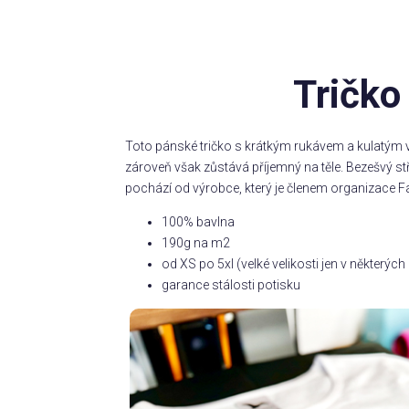
Tričko
Toto pánské tričko s krátkým rukávem a kulatým v
zároveň však zůstává příjemný na těle. Bezešvý s
pochází od výrobce, který je členem organizace Fa
100% bavlna
190g na m2
od XS po 5xl (velké velikosti jen v některý
garance stálosti potisku