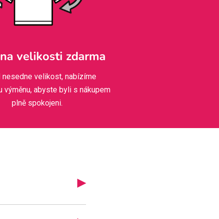
a velikosti zdarma
 nesedne velikost, nabízíme
u výměnu, abyste byli s nákupem
plně spokojeni.
▶
iskem, brzy se vám
ce míří do výroby a