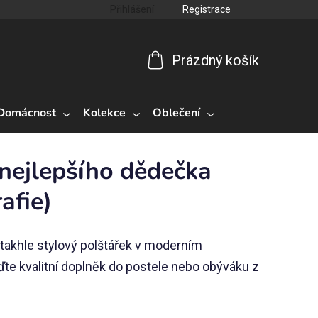
Přihlášení
Registrace
Prázdný košík
Nákupní
košík
Domácnost
Kolekce
Oblečení
 nejlepšího dědečka
afie)
 takhle stylový polštářek v moderním
ďte kvalitní doplněk do postele nebo obýváku z