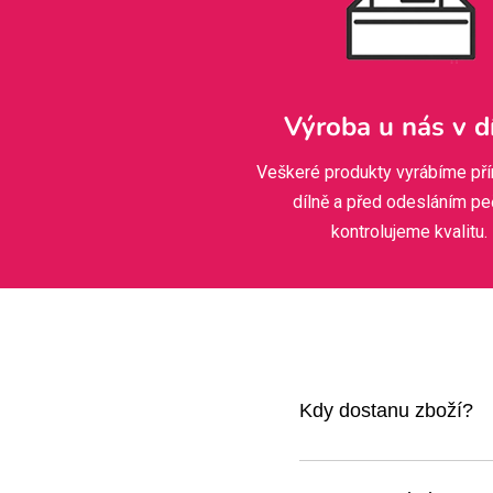
Výroba u nás v d
Veškeré produkty vyrábíme pří
dílně a před odesláním pe
kontrolujeme kvalitu.
Kdy dostanu zboží?
Jakmile kliknete na obje
ozveme s náhledem ke sc