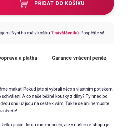
PŘIDAT DO KOŠÍKU
zájem! Nyní ho má v košíku
7 návštěvníků
. Pospěšte si!
oprava a platba
Garance vrácení peněz
áme makat! Pokud jste si vybrali něco s vlastním potiskem,
schválení. A co naše běžné kousky z dílny? Ty hned po
dvou dnů už jsou na cestě k vám. Takže se ani nemusíte
na dveře!
želka ji sice doma moc neocení, ale v našem e-shopu je