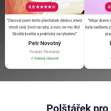
4.6 ★★★★☆
4
"Daroval jsem tento plecháček dědovi, který
"Moje dcera s
chodí celý život na ryby, a moc se mu líbil.
byla nadšená z 
Skvělá kvalita a praktický na rybaření."
pra
Petr Novotný
Produkt: Plecháček
✔ Ověřený zákazník
Polštářek pro 