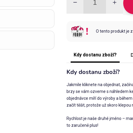
O tento produkt je 
Kdy dostanu zboží?
D
Kdy dostanu zboží?
Jakmile kliknete na objednat, začín
brzy se vám ozveme s náhledem ke 
objednávce míří do výroby a během 
začít těšit, protože už skoro klepou 
Rychlost je naše druhé jméno – man
to zaručeně plus!