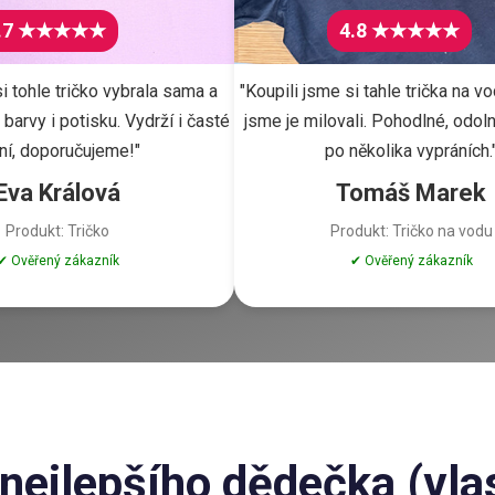
.7 ★★★★★
4.8 ★★★★★
i tohle tričko vybrala sama a
"Koupili jsme si tahle trička na vo
barvy i potisku. Vydrží i časté
jsme je milovali. Pohodlné, odoln
ní, doporučujeme!"
po několika vypráních.
Eva Králová
Tomáš Marek
Produkt: Tričko
Produkt: Tričko na vodu
✔ Ověřený zákazník
✔ Ověřený zákazník
nejlepšího dědečka (vlas