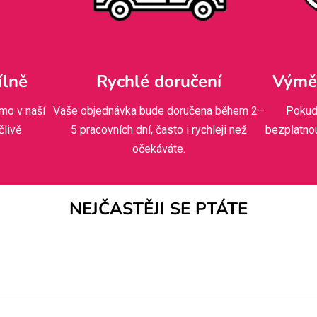
ílně
Rychlé doručení
Výměn
mo v naší
Vaše objednávka bude doručena během 2–
Pokud
člivě
5 pracovních dní, často i rychleji než
bezplatno
očekáváte.
NEJČASTĚJI SE PTÁTE
dnat, začínáme makat! Pokud jste si vybrali něco s vlastním pot
hválení. A co naše běžné kousky z dílny? Ty hned po objednáv