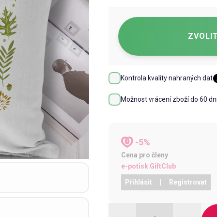
ZVOLIT
Kontrola kvality nahraných dat
Možnost vrácení zboží do 60 dn
-5%
Cena pro členy
e-potisk GiftClub
Přihlásit
|
Registrovat