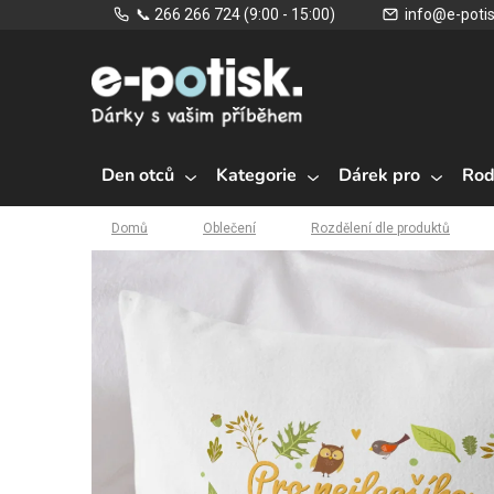
Přejít
📞 266 266 724 (9:00 - 15:00)
info@e-potis
na
obsah
Den otců
Kategorie
Dárek pro
Rod
Domů
Oblečení
Rozdělení dle produktů
Domů