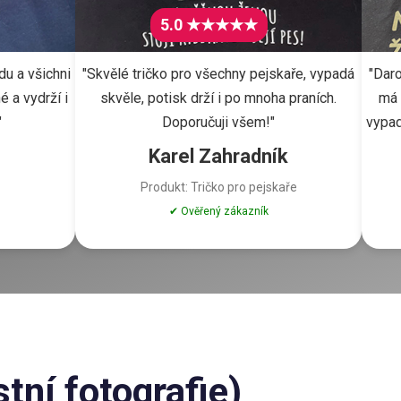
5.0 ★★★★★
du a všichni
"Skvělé tričko pro všechny pejskaře, vypadá
"Daro
é a vydrží i
skvěle, potisk drží i po mnoha praních.
má 
"
Doporučuji všem!"
vypad
Karel Zahradník
Produkt: Tričko pro pejskaře
✔ Ověřený zákazník
tní fotografie)