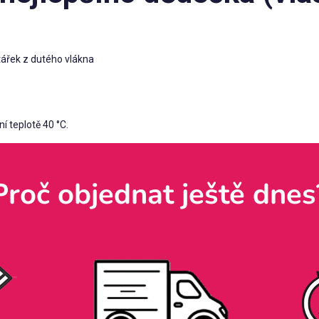
tářek z dutého vlákna
 teplotě 40 °C.
Proč objednat ještě dnes