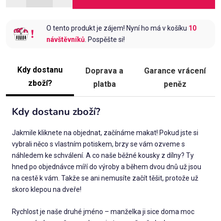
O tento produkt je zájem! Nyní ho má v košíku
10
návštěvníků
. Pospěšte si!
Kdy dostanu
Doprava a
Garance vrácení
zboží?
platba
peněz
Kdy dostanu zboží?
Jakmile kliknete na objednat, začínáme makat! Pokud jste si
vybrali něco s vlastním potiskem, brzy se vám ozveme s
náhledem ke schválení. A co naše běžné kousky z dílny? Ty
hned po objednávce míří do výroby a během dvou dnů už jsou
na cestě k vám. Takže se ani nemusíte začít těšit, protože už
skoro klepou na dveře!
Rychlost je naše druhé jméno – manželka ji sice doma moc