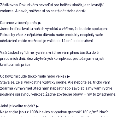
Zásilkovna: Pokud vám nevadí si pro balíček skočit, je to levnější
varianta. A navíc, můžete si po cestě dát třeba dortík.
Garance vrácení peněz
▶
Jsme hrdí na kvalitu našich výrobků a věříme, že budete spokojeni.
Pokud by však z nějakého důvodu naše produkty nesplnily vaše
očekávání, máte možnost je vrátit do 14 dnů od doručení.
Vaši žádost vyřídíme rychle a vrátíme vám plnou částku do 5
pracovních dnů. Bez zbytečných komplikací, protože jsme si jistí
kvalitou naší práce.
Co když mi bude tričko malé nebo velké?
▶
Stává se, že si velikost ne vždycky sedne. Ale nebojte se, tričko vám
zdarma vyměníme! Stačí nám napsat nebo zavolat, a my vám rychle
pošleme správnou velikost. Žádné zbytečné obavy – my to zvládneme.
Jaká je kvalita triček?
▶
2
Naše trička jsou z 100% bavlny s vysokou gramáží 180 g/m
. Navíc