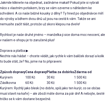
Jakmile kliknete na objednat, začínáme makat! Pokud jste si vybrali
něco s vlastním potiskem, brzy se vám ozveme s náhledem ke
schválení. A co naše běžné kousky z dílny? Ty hned po objednávce míří
do výroby a během dvou dnů už jsou na cestě k vám. Takže se ani
nemusíte začít těšit, protože už skoro klepou na dveře!
Rychlost je naše druhé jméno – manželka ji sice doma moc neocení, ale
v našem e-shopu je to zaručeně plus!
Doprava a platba
▶
Nechte nás hádat – chcete vědět, jak rychle k vám balíček dorazí a kolik
to bude stát, že? No, jsme na to připraveni:
Způsob dopravy
Cena dopravy
Platba za dobírku
Zdarma od
Kurýrem
100 Kč
30 Kč
1 500 Kč
Zásilkovna
60 Kč
30 Kč
1 500 Kč
Kurýrem: Rychlý jako blesk (no dobře, spíš jako ten kurýr, co se občas
musí stavit na kafe) – ale zboží máte doma za pár dní! A nebojte, šesté
tričko se k vám dostane bezpečně.