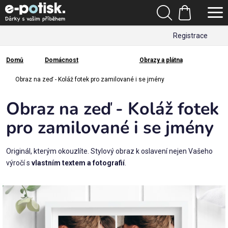
Přejít
Hledat
na
Nákupní
obsah
Registrace
košík
Den
otců
Domů
Domácnost
Obrazy a plátna
Domů
Kategorie
Obraz na zeď - Koláž fotek pro zamilované i se jmény
Obraz na zeď - Koláž fotek
Dárek
pro
pro zamilované i se jmény
Rodina
Originál, kterým okouzlíte. Stylový obraz k oslavení nejen Vašeho
/
výročí s
vlastním textem a fotografií
.
Láska
Povolání,
zájmy a
sport