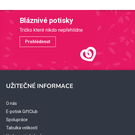
Bláznivé potisky
Tričko které nikdo nepřehlídne
Prohlédnout
Z
á
UŽITEČNÉ INFORMACE
p
a
t
O nás
í
E-potisk GiftClub
Spolupráce
Tabulka velikostí