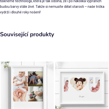
tiskneme technologií, která je tak odolná, že i po několika vypráních
budou barvy stále živé. Takže si nemusíte dělat starosti – naše trička
vydrží i dlouhé roky nošení!
Související produkty