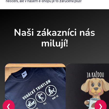
neocení, ale v našem e-shopu je to zaručeně plus!
Naši zákazníci nás
milují!
❮
❯