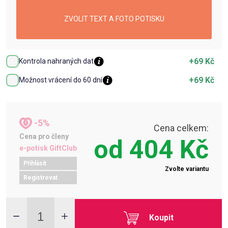
ZVOLIT TEXT A FOTO POTISKU
+69 Kč
Kontrola nahraných dat
+69 Kč
Možnost vrácení do 60 dní
-5%
Cena celkem:
Cena pro členy
od
404 Kč
e-potisk GiftClub
Přihlásit
Zvolte variantu
Registrovat
Koupit