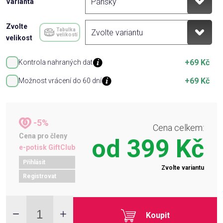
Varianta
Zvolte
Tabulka
velikostí
velikost
+69 Kč
Kontrola nahraných dat
+69 Kč
Možnost vrácení do 60 dní
-5%
Cena celkem:
Cena pro členy
od
399 Kč
e-potisk GiftClub
Přihlásit
Zvolte variantu
Registrovat
Koupit