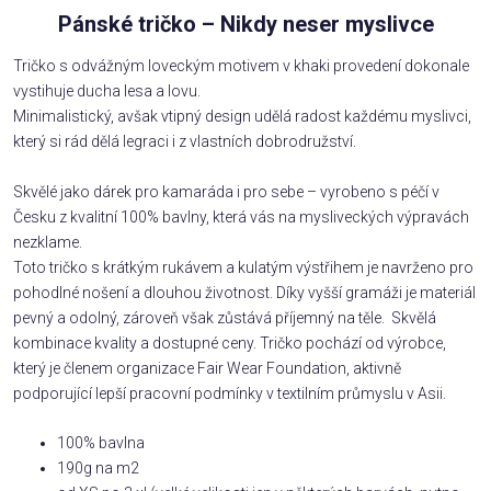
Pánské tričko – Nikdy neser myslivce
Tričko s odvážným loveckým motivem v khaki provedení dokonale
vystihuje ducha lesa a lovu.
Minimalistický, avšak vtipný design udělá radost každému myslivci,
který si rád dělá legraci i z vlastních dobrodružství.
Skvělé jako dárek pro kamaráda i pro sebe – vyrobeno s péčí v
Česku z kvalitní 100% bavlny, která vás na mysliveckých výpravách
nezklame.
Toto tričko s krátkým rukávem a kulatým výstřihem je navrženo pro
pohodlné nošení a dlouhou životnost. Díky vyšší gramáži je materiál
pevný a odolný, zároveň však zůstává příjemný na těle. Skvělá
kombinace kvality a dostupné ceny. Tričko pochází od výrobce,
který je členem organizace Fair Wear Foundation, aktivně
podporující lepší pracovní podmínky v textilním průmyslu v Asii.
100% bavlna
190g na m2