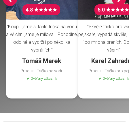
4.8 ★★★★★
5.0 ★★★★★
"Koupili jsme si tahle trička na vodu
"Skvělé tričko pro v
a všichni jsme je milovali. Pohodlné,
pejskaře, vypadá skvěle, 
odolné a vydrží i po několika
i po mnoha praních. Do
vypráních."
všem!"
Tomáš Marek
Karel Zahrad
Produkt: Tričko na vodu
Produkt: Tričko pro pe
✔ Ověřený zákazník
✔ Ověřený zákazník