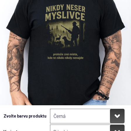
Příležitosti
Domácnost
Kolekce
Oblečení
Přihlášení
Zvolte barvu produktu