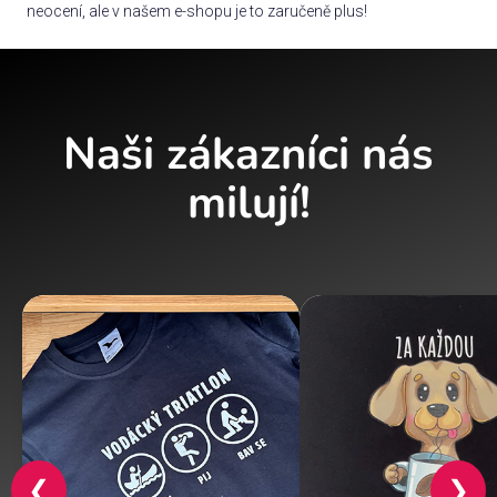
neocení, ale v našem e-shopu je to zaručeně plus!
Naši zákazníci nás
milují!
❮
❯