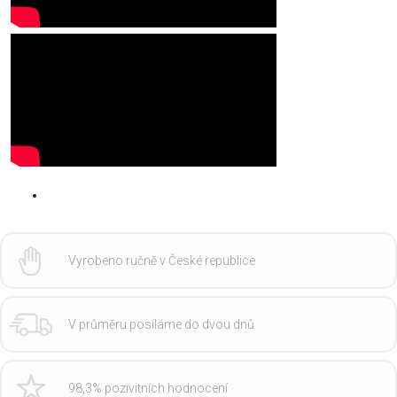
Vyrobeno ručně v České republice
V průměru posíláme do dvou dnů
98,3% pozivitních hodnocení