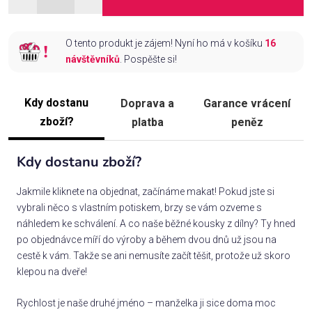
O tento produkt je zájem! Nyní ho má v košíku
16
návštěvníků
. Pospěšte si!
Kdy dostanu
Doprava a
Garance vrácení
zboží?
platba
peněz
Kdy dostanu zboží?
Jakmile kliknete na objednat, začínáme makat! Pokud jste si
vybrali něco s vlastním potiskem, brzy se vám ozveme s
náhledem ke schválení. A co naše běžné kousky z dílny? Ty hned
po objednávce míří do výroby a během dvou dnů už jsou na
cestě k vám. Takže se ani nemusíte začít těšit, protože už skoro
klepou na dveře!
Rychlost je naše druhé jméno – manželka ji sice doma moc