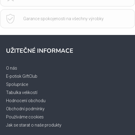
Garance spokojenosti na všechny výrobky
Z
á
UŽITEČNÉ INFORMACE
p
a
t
O nás
í
E-potisk GiftClub
Spolupráce
Tabulka velikostí
Hodnocení obchodu
Obchodní podmínky
Používáme cookies
Jak se starat o naše produkty