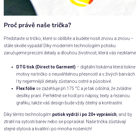
Proč právě naše trička?
Představte si tričko, které si oblíbíte a budete nosit znovu a znovu –
stále skvěle vypadá! Díky moderním technologiím potisku
zaručujeme precizní detaily a dlouhou životnost, která vás nezklame
DTG tisk (Direct to Garment)
– digitální tiskárna která tiskne
motivy na tričko s neuvěřitelnou přesností a v živých barvách.
I ty nejjemnější detaily zůstanou ostré a působivé.
Flex fólie
se zažehluje při 175 °C a je tak odolná, že zvládne
desítky praní. Perfektně se hodí pro nápisy, texty a řezanou
grafiku, takže váš design bude vždy čitelný a kontrastní.
Díky těmto technologiím
potisk vydrží i po 20+ vypráních
, aniž by
ztratil na sytosti barev nebo se popraskal. Naše trička zůstávají
stejně stylová a kvalitní i po mnoha nošeních!