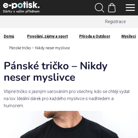
Přejít
Hledat
na
Nákupní
obsah
Registrace
košík
Den
otců
Domů
Povolání, zájmy a sport
Příroda a Outdoor
Myslivci
Domů
Kategorie
Pánské tričko – Nikdy neser myslivce
Pánské tričko – Nikdy
Dárek
pro
neser myslivce
Rodina
Vtipné tričko s jasným varováním pro všechny, kdo se chtějí vydat
/
na lov. Ideální dárek pro každého myslivce s nadhledem a
Láska
humorem.
Povolání,
zájmy a
sport