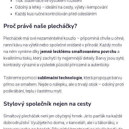
Tisk: sublimace ve vysokém rozlišení
Odolný a lehký – ideální na cesty, výlety i kempování
Každý kus ručně kontrolován před odesláním
Proč právě naše plecháčky?
Plecháček má své nezaměnitelné kouzlo – připomíná chvíle u ohně,
ranní kávu na výletě nebo společné snídaně v přírodě. Každý motiv
na něm vynikne díky
jemně lesklému smaltovanému povrchu
a
kvalitnímu tisku, který zachytí i ty nejjemnější detaily. Barvy jsou syté,
kontrasty výrazné a výsledek působí přirozeně a autenticky.
Tiskneme pomocí
sublimační technologie
, která propojuje barvu
přímo se smaltem. Nejde o nálepku, ale o trvalý otisk – odolný proti
poškrábání, teplu i častému mytí.
Stylový společník nejen na cesty
Smaltový plecháček není jen obyčejný hrnek. Je to parťák na každé
dobrodružství. Využijete ho doma, v kanceláři, ale i u táboráku, v