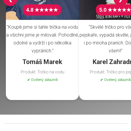
4.8 ★★★★★
5.0 ★★★★★
"Koupili jsme si tahle trička na vodu
"Skvělé tričko pro v
a všichni jsme je milovali. Pohodlné,
pejskaře, vypadá skvěle, 
odolné a vydrží i po několika
i po mnoha praních. Do
vypráních."
všem!"
Tomáš Marek
Karel Zahrad
Produkt: Tričko na vodu
Produkt: Tričko pro pe
✔ Ověřený zákazník
✔ Ověřený zákazník