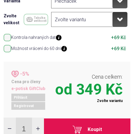
Varianta
Zvolte
Tabulka
velikostí
velikost
+69 Kč
Kontrola nahraných dat
+69 Kč
Možnost vrácení do 60 dní
-5%
Cena celkem:
Cena pro členy
od
349 Kč
e-potisk GiftClub
Přihlásit
Zvolte variantu
Registrovat
Koupit