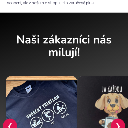
neocení, ale v našem e-shopu je to zaručeně plus!
Naši zákazníci nás
milují!
❮
❯