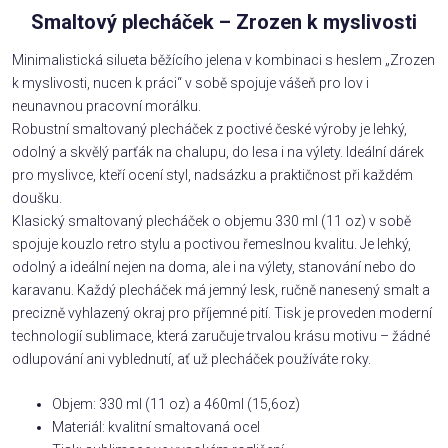
Smaltový plecháček – Zrozen k myslivosti
Minimalistická silueta běžícího jelena v kombinaci s heslem „Zrozen
k myslivosti, nucen k práci“ v sobě spojuje vášeň pro lov i
neunavnou pracovní morálku.
Robustní smaltovaný plecháček z poctivé české výroby je lehký,
odolný a skvělý parťák na chalupu, do lesa i na výlety. Ideální dárek
pro myslivce, kteří ocení styl, nadsázku a praktičnost při každém
doušku.
Klasický smaltovaný plecháček o objemu 330 ml (11 oz) v sobě
spojuje kouzlo retro stylu a poctivou řemeslnou kvalitu. Je lehký,
odolný a ideální nejen na doma, ale i na výlety, stanování nebo do
karavanu. Každý plecháček má jemný lesk, ručně nanesený smalt a
precizně vyhlazený okraj pro příjemné pití. Tisk je proveden moderní
technologií sublimace, která zaručuje trvalou krásu motivu – žádné
odlupování ani vyblednutí, ať už plecháček používáte roky.
Objem: 330 ml (11 oz) a 460ml (15,6oz)
Materiál: kvalitní smaltovaná ocel