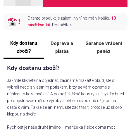
O tento produkt je zájem! Nyní ho má v košíku
10
návštěvníků
. Pospěšte si!
Kdy dostanu
Doprava a
Garance vrácení
zboží?
platba
peněz
Kdy dostanu zboží?
Jakmile kliknete na objednat, začínáme makat! Pokud jste si
vybrali něco s vlastním potiskem, brzy se vám ozveme s
náhledem ke schválení. A co naše běžné kousky z dílny? Ty hned
po objednávce míří do výroby a během dvou dnů už jsou na
cestě k vám. Takže se ani nemusíte začít těšit, protože už skoro
klepou na dveře!
Rychlost je naše druhé jméno – manželka ji sice doma moc