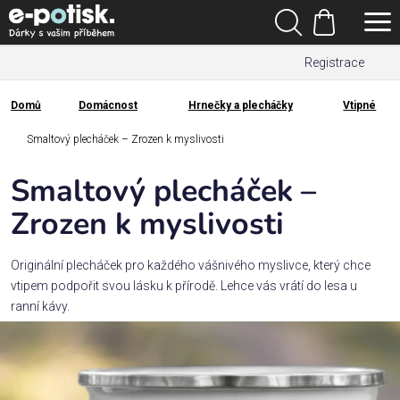
Přejít
Hledat
na
Nákupní
obsah
Registrace
košík
Den
otců
Domů
Domácnost
Hrnečky a plecháčky
Vtipné
Domů
Kategorie
Smaltový plecháček – Zrozen k myslivosti
Smaltový plecháček –
Dárek
pro
Zrozen k myslivosti
Rodina
Originální plecháček pro každého vášnivého myslivce, který chce
/
vtipem podpořit svou lásku k přírodě. Lehce vás vrátí do lesa u
Láska
ranní kávy.
Povolání,
zájmy a
sport