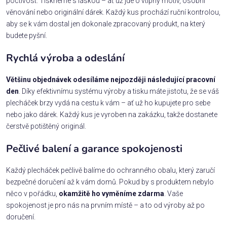
poctivost. Tiskneme s láskou – ať už jde o vtipný motiv, osobní
věnování nebo originální dárek. Každý kus prochází ruční kontrolou,
aby se k vám dostal jen dokonale zpracovaný produkt, na který
budete pyšní.
Rychlá výroba a odeslání
Většinu objednávek odesíláme nejpozději následující pracovní
den
. Díky efektivnímu systému výroby a tisku máte jistotu, že se váš
plecháček brzy vydá na cestu k vám – ať už ho kupujete pro sebe
nebo jako dárek. Každý kus je vyroben na zakázku, takže dostanete
čerstvě potištěný originál.
Pečlivé balení a garance spokojenosti
Každý plecháček pečlivě balíme do ochranného obalu, který zaručí
bezpečné doručení až k vám domů. Pokud by s produktem nebylo
něco v pořádku,
okamžitě ho vyměníme zdarma
. Vaše
spokojenost je pro nás na prvním místě – a to od výroby až po
doručení.