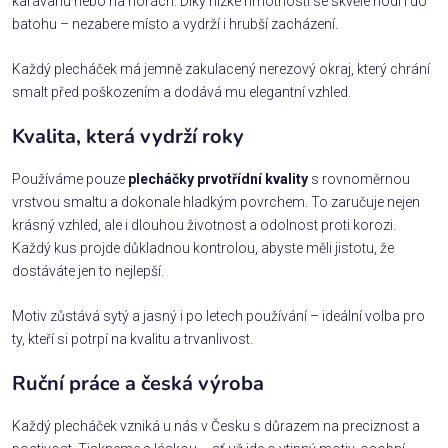
karavanu nebo na horách. Díky nízké hmotnosti se skvěle hodí i do
batohu – nezabere místo a vydrží i hrubší zacházení.
Každý plecháček má jemně zakulacený nerezový okraj, který chrání
smalt před poškozením a dodává mu elegantní vzhled.
Kvalita, která vydrží roky
Používáme pouze
plecháčky prvotřídní kvality
s rovnoměrnou
vrstvou smaltu a dokonale hladkým povrchem. To zaručuje nejen
krásný vzhled, ale i dlouhou životnost a odolnost proti korozi.
Každý kus projde důkladnou kontrolou, abyste měli jistotu, že
dostáváte jen to nejlepší.
Motiv zůstává sytý a jasný i po letech používání – ideální volba pro
ty, kteří si potrpí na kvalitu a trvanlivost.
Ruční práce a česká výroba
Každý plecháček vzniká u nás v Česku s důrazem na preciznost a