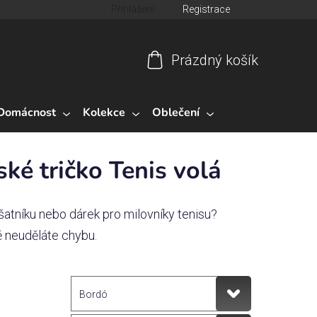
Přihlášení
Registrace
Prázdný košík
Nákupní
košík
Domácnost
Kolekce
Oblečení
ké tričko Tenis volá
šatníku nebo dárek pro milovníky tenisu?
 neuděláte chybu.