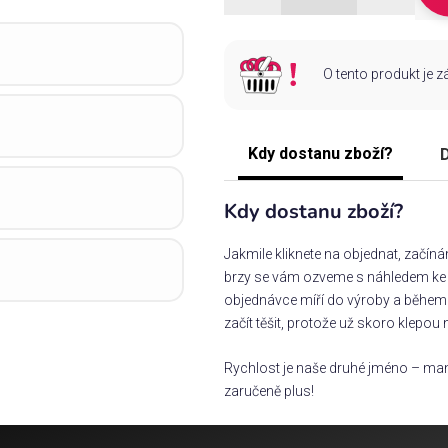
O tento produkt je 
Kdy dostanu zboží?
D
Kdy dostanu zboží?
Jakmile kliknete na objednat, začín
brzy se vám ozveme s náhledem ke s
objednávce míří do výroby a během 
začít těšit, protože už skoro klepou 
Rychlost je naše druhé jméno – man
zaručeně plus!