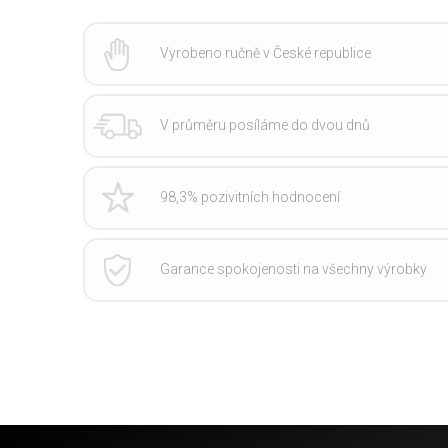
Vyrobeno ručně v České republice
V průměru posíláme do dvou dnů
98,3% pozivitních hodnocení
Garance spokojenosti na všechny výrobky