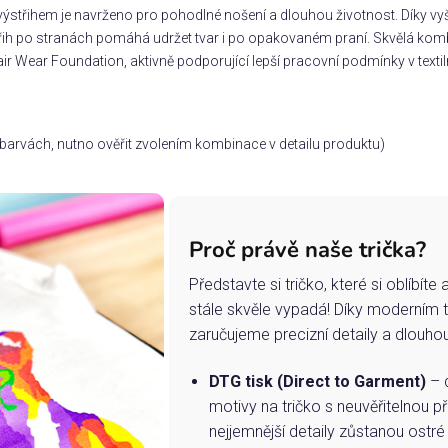
ýstřihem je navrženo pro pohodlné nošení a dlouhou životnost. Díky vyšš
třih po stranách pomáhá udržet tvar i po opakovaném praní. Skvělá komb
ir Wear Foundation, aktivně podporující lepší pracovní podmínky v textil
ch barvách, nutno ověřit zvolením kombinace v detailu produktu)
Proč právě naše trička?
Představte si tričko, které si oblíbít
stále skvěle vypadá! Díky moderním 
zaručujeme precizní detaily a dlouho
DTG tisk (Direct to Garment)
– d
motivy na tričko s neuvěřitelnou př
nejjemnější detaily zůstanou ostré