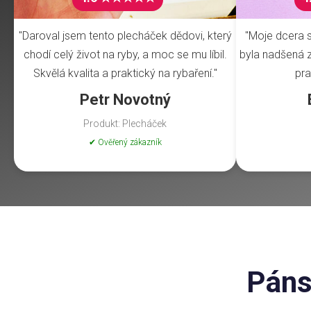
"Daroval jsem tento plecháček dědovi, který
"Moje dcera s
chodí celý život na ryby, a moc se mu líbil.
byla nadšená z 
Skvělá kvalita a praktický na rybaření."
pra
Petr Novotný
Produkt: Plecháček
✔ Ověřený zákazník
Páns