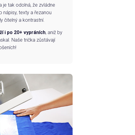
a je tak odolná, že zvládne
o nápisy, texty a řezanou
 čitelný a kontrastní.
ží i po 20+ vypráních
, aniž by
skal. Naše trička zůstávají
ošeních!