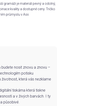
í gramáži je materiál pevný a odolný,
inace kvality a dostupné ceny. Tričko
ním průmyslu v Asii.
e a budete nosit znovu a znovu –
technologiím potisku
u životnost, která vás nezklame
igitální tiskárna která tiskne
esností a v živých barvách. I ty
 a působivé.