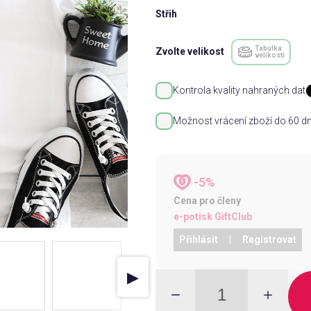
Střih
Tabulka
Zvolte velikost
velikostí
Kontrola kvality nahraných dat
Možnost vrácení zboží do 60 dn
-5%
Cena pro členy
e-potisk GiftClub
Přihlásit
|
Registrovat
▶