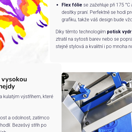
Flex fólie
se zažehluje při 175 °C 
desítky praní. Perfektně se hodí pr
grafiku, takže váš design bude vždy
Díky těmto technologiím
potisk vydr
ztratil na sytosti barev nebo se popra
stejně stylová a kvalitní i po mnoha n
s vysokou
mejdy
a kulatým výstřihem, které
ost a odolnost, zatímco
hodlí. Bezešvý střih po