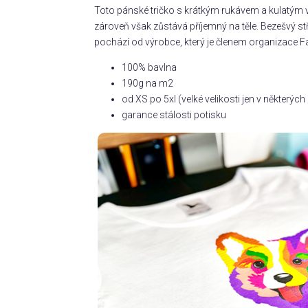
Toto pánské tričko s krátkým rukávem a kulatým v
zároveň však zůstává příjemný na těle. Bezešvý s
pochází od výrobce, který je členem organizace Fa
100% bavlna
190g na m2
od XS po 5xl (velké velikosti jen v některý
garance stálosti potisku