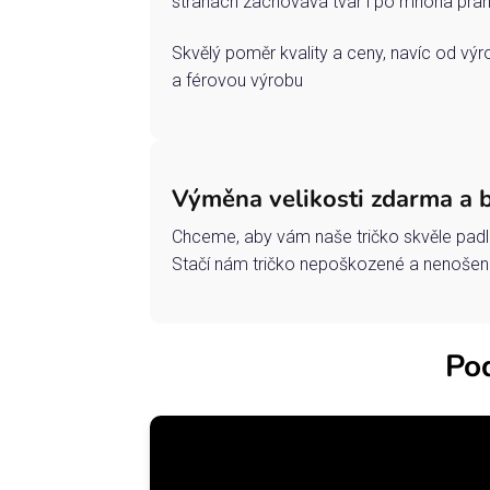
stranách zachovává tvar i po mnoha pran
Skvělý poměr kvality a ceny, navíc od vý
a férovou výrobu
Výměna velikosti zdarma a 
Chceme, aby vám naše tričko skvěle padl
Stačí nám tričko nepoškozené a nenošené
Pod