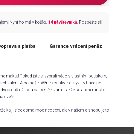
zájem! Nyní ho má v košíku
14 návštěvníků
. Pospěšte si!
oprava a platba
Garance vrácení peněz
áme makat! Pokud jste si vybrali něco s vlastním potiskem,
chválení. A co naše běžné kousky z dílny? Ty hned po
dvou dnů už jsou na cestě k vám. Takže se ani nemusíte
na dveře!
želka ji sice doma moc neocení, ale v našem e-shopu je to