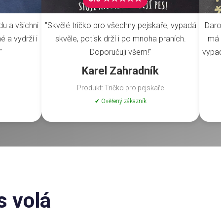
du a všichni
"Skvělé tričko pro všechny pejskaře, vypadá
"Daro
é a vydrží i
skvěle, potisk drží i po mnoha praních.
má 
"
Doporučuji všem!"
vypad
Karel Zahradník
Produkt: Tričko pro pejskaře
✔ Ověřený zákazník
s volá