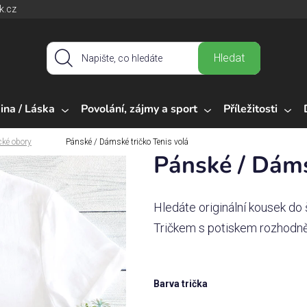
k.cz
Hledat
ina / Láska
Povolání, zájmy a sport
Příležitosti
cké obory
Pánské / Dámské tričko Tenis volá
Pánské / Dáms
Hledáte originální kousek do 
Tričkem s potiskem rozhodně
Barva trička