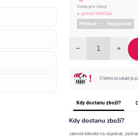
Cena pro členy
e-potisk GiftClub
Přihlásit
|
Registrovat
O tento produkt je 
Kdy dostanu zboží?
D
Kdy dostanu zboží?
Jakmile kliknete na objednat, začín