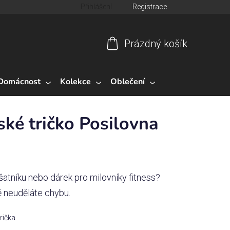
Přihlášení
Registrace
Prázdný košík
Nákupní
košík
Domácnost
Kolekce
Oblečení
ké tričko Posilovna
šatníku nebo dárek pro milovníky fitness?
 neuděláte chybu.
trička