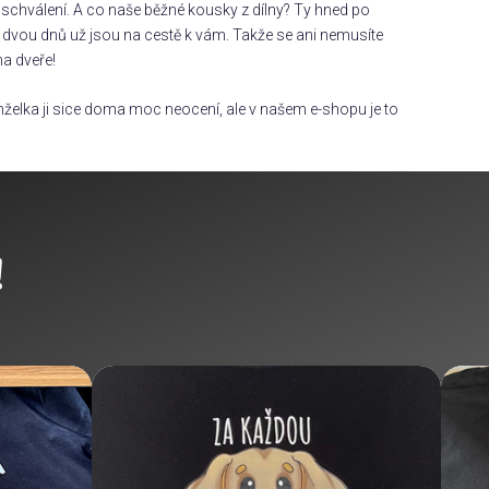
chválení. A co naše běžné kousky z dílny? Ty hned po
dvou dnů už jsou na cestě k vám. Takže se ani nemusíte
na dveře!
želka ji sice doma moc neocení, ale v našem e-shopu je to
!