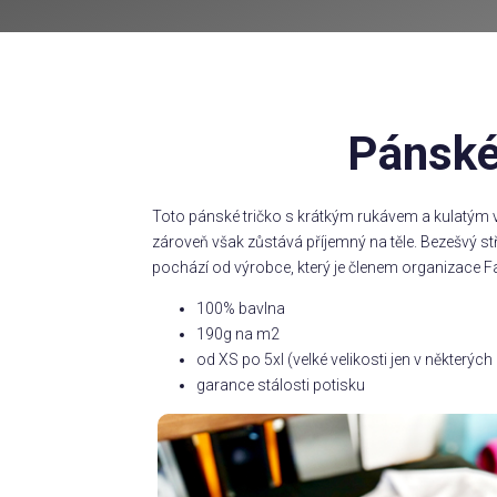
Pánské
Toto pánské tričko s krátkým rukávem a kulatým v
zároveň však zůstává příjemný na těle. Bezešvý s
pochází od výrobce, který je členem organizace Fa
100% bavlna
190g na m2
od XS po 5xl (velké velikosti jen v některý
garance stálosti potisku