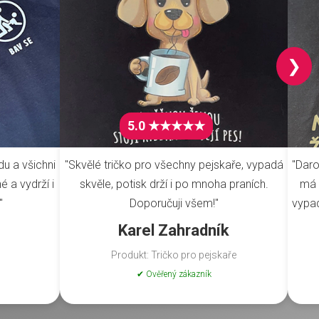
❯
5.0 ★★★★★
du a všichni
"Skvělé tričko pro všechny pejskaře, vypadá
"Daro
é a vydrží i
skvěle, potisk drží i po mnoha praních.
má 
"
Doporučuji všem!"
vypad
Karel Zahradník
Produkt: Tričko pro pejskaře
✔ Ověřený zákazník