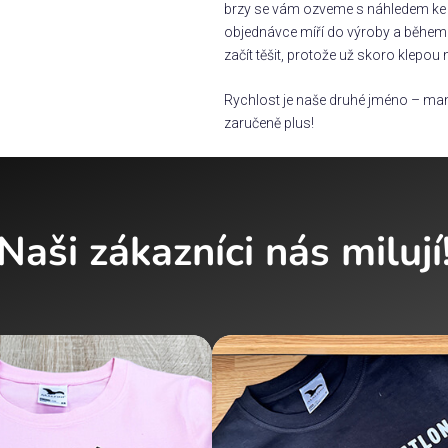
brzy se vám ozveme s náhledem ke s
objednávce míří do výroby a během 
začít těšit, protože už skoro klepou 
Rychlost je naše druhé jméno – man
zaručeně plus!
Naši zákazníci nás milují