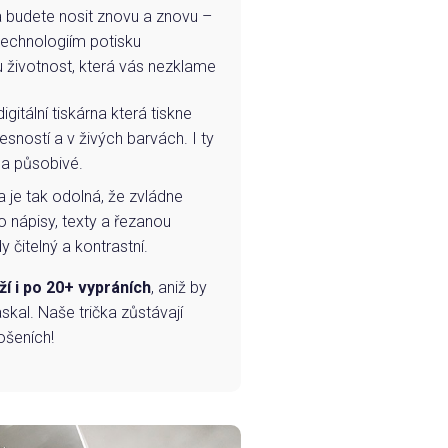
e a budete nosit znovu a znovu –
technologiím potisku
u životnost, která vás nezklame
igitální tiskárna která tiskne
esností a v živých barvách. I ty
 a působivé.
a je tak odolná, že zvládne
o nápisy, texty a řezanou
 čitelný a kontrastní.
ží i po 20+ vypráních
, aniž by
skal. Naše trička zůstávají
ošeních!