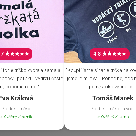
.7 ★★★★★
4.8 ★★★★★
i tohle tričko vybrala sama a
"Koupili jsme si tahle trička na vo
barvy i potisku. Vydrží i časté
jsme je milovali. Pohodlné, odoln
ní, doporučujeme!"
po několika vypráních.
Eva Králová
Tomáš Marek
Produkt: Tričko
Produkt: Tričko na vodu
✔ Ověřený zákazník
✔ Ověřený zákazník