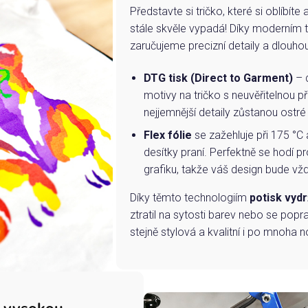
Představte si tričko, které si oblíbít
stále skvěle vypadá! Díky moderním 
zaručujeme precizní detaily a dlouho
DTG tisk (Direct to Garment)
– d
motivy na tričko s neuvěřitelnou př
nejjemnější detaily zůstanou ostré
Flex fólie
se zažehluje při 175 °C 
desítky praní. Perfektně se hodí pr
grafiku, takže váš design bude vždy
Díky těmto technologiím
potisk vydr
ztratil na sytosti barev nebo se popra
stejně stylová a kvalitní i po mnoha n