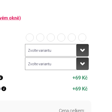
ovém okně)
+69 Kč
+69 Kč
í
Cena celkem: