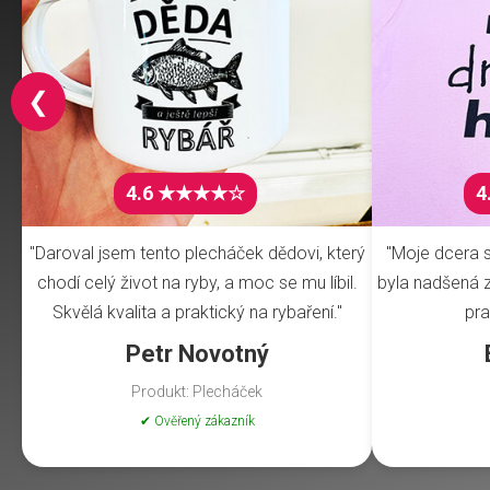
❮
4.6 ★★★★☆
4
"Daroval jsem tento plecháček dědovi, který
"Moje dcera s
chodí celý život na ryby, a moc se mu líbil.
byla nadšená z 
Skvělá kvalita a praktický na rybaření."
pra
Petr Novotný
Produkt: Plecháček
✔ Ověřený zákazník