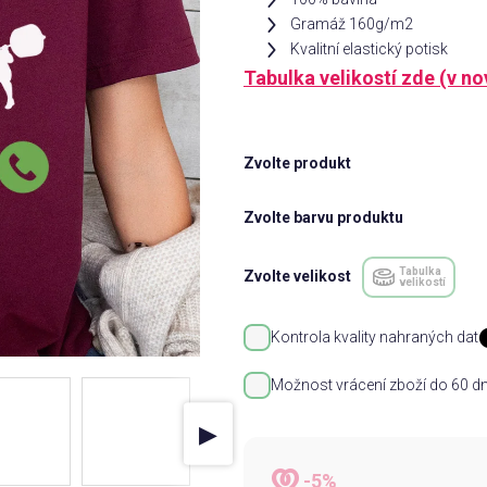
Gramáž 160g/m2
Kvalitní elastický potisk
Tabulka velikostí zde (v n
Zvolte produkt
Zvolte barvu produktu
Tabulka
Zvolte velikost
velikostí
Kontrola kvality nahraných dat
Možnost vrácení zboží do 60 dn
▶
-5%