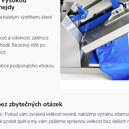
s vysokou
mejdy
a kulatým výstřihem, které
ost a odolnost, zatímco
hodlí. Bezešvý střih po
ích.
robce podporujícího etickou
bez zbytečných otázek
o. Pokud vám zvolená velikost nesedí, nabízíme výměnu zdarma 
 poslat zpět a my vám zašleme správnou velikost bez dalších 