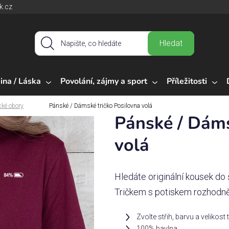
k.cz
Hledat
ina / Láska
Povolání, zájmy a sport
Příležitosti
cké obory
Pánské / Dámské tričko Posilovna volá
Pánské / Dáms
volá
Hledáte originální kousek do 
Tričkem s potiskem rozhodně
Zvolte střih, barvu a velikost 
100% bavlna