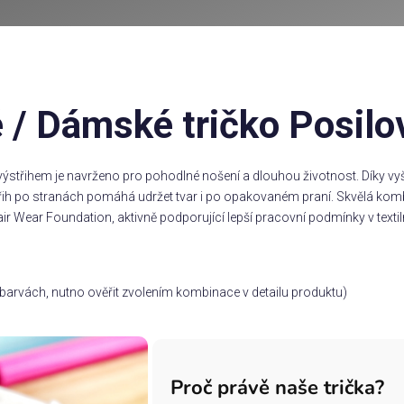
 / Dámské tričko Posilo
ýstřihem je navrženo pro pohodlné nošení a dlouhou životnost. Díky vyšš
třih po stranách pomáhá udržet tvar i po opakovaném praní. Skvělá komb
ir Wear Foundation, aktivně podporující lepší pracovní podmínky v textil
ch barvách, nutno ověřit zvolením kombinace v detailu produktu)
Proč právě naše trička?