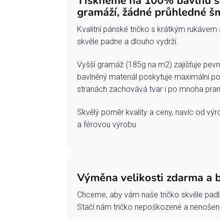
Tiskneme na 100% bavlnu 
gramáží, žádné průhledné š
Kvalitní pánské tričko s krátkým rukávem 
skvěle padne a dlouho vydrží.
Vyšší gramáž (185g na m2) zajišťuje pevn
bavlněný materiál poskytuje maximální po
stranách zachovává tvar i po mnoha pran
Skvělý poměr kvality a ceny, navíc od vý
a férovou výrobu
Výměna velikosti zdarma a 
Chceme, aby vám naše tričko skvěle padl
Stačí nám tričko nepoškozené a nenošené