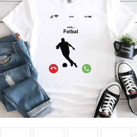
Příležitosti
Domácnost
Kolekce
Oblečení
Přihlášení