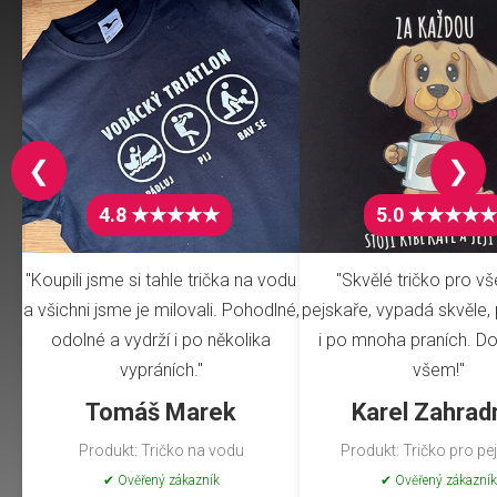
❮
❯
4.8 ★★★★★
5.0 ★★★★★
"Koupili jsme si tahle trička na vodu
"Skvělé tričko pro v
a všichni jsme je milovali. Pohodlné,
pejskaře, vypadá skvěle, 
odolné a vydrží i po několika
i po mnoha praních. Do
vypráních."
všem!"
Tomáš Marek
Karel Zahrad
Produkt: Tričko na vodu
Produkt: Tričko pro pe
✔ Ověřený zákazník
✔ Ověřený zákazník