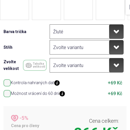
Barva trička
Střih
Zvolte
Tabulka
velikostí
velikost
+69 Kč
Kontrola nahraných dat
+69 Kč
Možnost vrácení do 60 dní
-5%
Cena celkem:
Cena pro členy