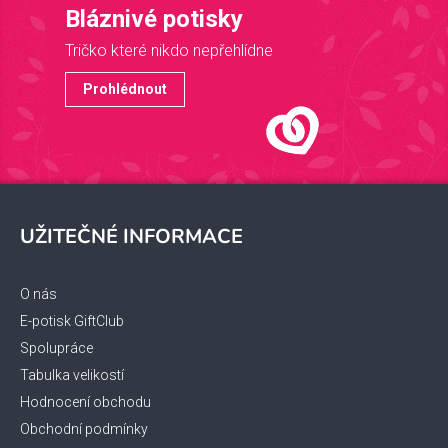
Bláznivé potisky
Tričko které nikdo nepřehlídne
Prohlédnout
Z
á
UŽITEČNÉ INFORMACE
p
a
t
O nás
í
E-potisk GiftClub
Spolupráce
Tabulka velikostí
Hodnocení obchodu
Obchodní podmínky