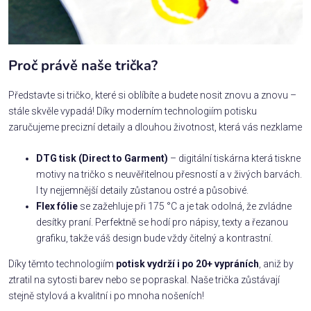
Proč právě naše trička?
Představte si tričko, které si oblíbíte a budete nosit znovu a znovu –
stále skvěle vypadá! Díky moderním technologiím potisku
zaručujeme precizní detaily a dlouhou životnost, která vás nezklame
DTG tisk (Direct to Garment)
– digitální tiskárna která tiskne
motivy na tričko s neuvěřitelnou přesností a v živých barvách.
I ty nejjemnější detaily zůstanou ostré a působivé.
Flex fólie
se zažehluje při 175 °C a je tak odolná, že zvládne
desítky praní. Perfektně se hodí pro nápisy, texty a řezanou
grafiku, takže váš design bude vždy čitelný a kontrastní.
Díky těmto technologiím
potisk vydrží i po 20+ vypráních
, aniž by
ztratil na sytosti barev nebo se popraskal. Naše trička zůstávají
stejně stylová a kvalitní i po mnoha nošeních!