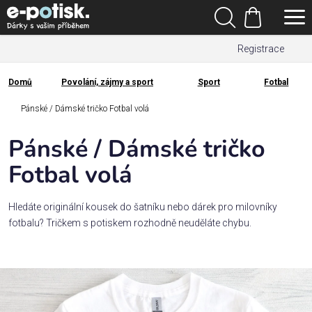
Přejít
Hledat
na
Nákupní
obsah
Registrace
košík
Den
otců
Domů
Povolání, zájmy a sport
Sport
Fotbal
Domů
Kategorie
Pánské / Dámské tričko Fotbal volá
Pánské / Dámské tričko
Dárek
pro
Fotbal volá
Rodina
Hledáte originální kousek do šatníku nebo dárek pro milovníky
/
fotbalu? Tričkem s potiskem rozhodně neuděláte chybu.
Láska
Povolání,
zájmy a
sport