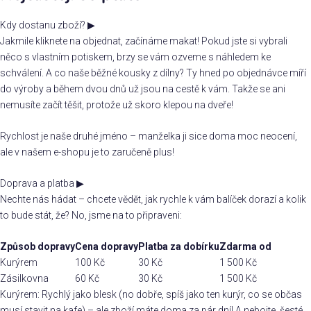
Kdy dostanu zboží?
▶
Jakmile kliknete na objednat, začínáme makat! Pokud jste si vybrali
něco s vlastním potiskem, brzy se vám ozveme s náhledem ke
schválení. A co naše běžné kousky z dílny? Ty hned po objednávce míří
do výroby a během dvou dnů už jsou na cestě k vám. Takže se ani
nemusíte začít těšit, protože už skoro klepou na dveře!
Rychlost je naše druhé jméno – manželka ji sice doma moc neocení,
ale v našem e-shopu je to zaručeně plus!
Doprava a platba
▶
Nechte nás hádat – chcete vědět, jak rychle k vám balíček dorazí a kolik
to bude stát, že? No, jsme na to připraveni:
Způsob dopravy
Cena dopravy
Platba za dobírku
Zdarma od
Kurýrem
100 Kč
30 Kč
1 500 Kč
Zásilkovna
60 Kč
30 Kč
1 500 Kč
Kurýrem: Rychlý jako blesk (no dobře, spíš jako ten kurýr, co se občas
musí stavit na kafe) – ale zboží máte doma za pár dní! A nebojte, šesté