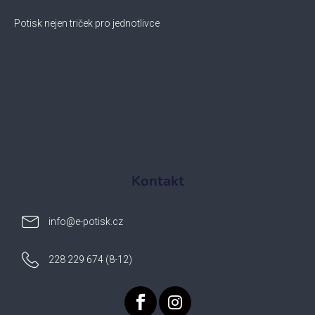
Potisk nejen triček pro jednotlivce
Kontakt
info
@
e-potisk.cz
228 229 674 (8-12)