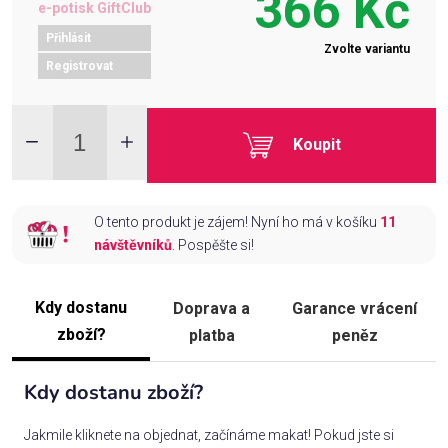
366 Kč
e-potisk GiftClub
Přihlásit
Zvolte variantu
Registrovat
Koupit
O tento produkt je zájem! Nyní ho má v košíku
11
návštěvníků
. Pospěšte si!
Kdy dostanu
Doprava a
Garance vrácení
zboží?
platba
peněz
Kdy dostanu zboží?
Jakmile kliknete na objednat, začínáme makat! Pokud jste si