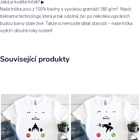
Jaká je kvalita triček?
▶
2
Naše trička jsou z 100% bavlny s vysokou gramáží 180 g/m
. Navíc
tiskneme technologií, která je tak odolná, že i po několika vypráních
budou barvy stále živé. Takže si nemusíte dělat starosti – naše trička
vydrží i dlouhé roky nošení!
Související produkty