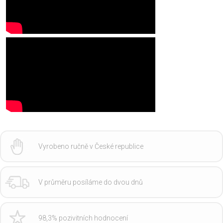
Vyrobeno ručně v České republice
V průměru posíláme do dvou dnů
98,3% pozivitních hodnocení