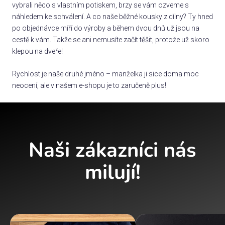
vybrali něco s vlastním potiskem, brzy se vám ozveme s
náhledem ke schválení. A co naše běžné kousky z dílny? Ty hned
po objednávce míří do výroby a během dvou dnů už jsou na
cestě k vám. Takže se ani nemusíte začít těšit, protože už skoro
klepou na dveře!
Rychlost je naše druhé jméno – manželka ji sice doma moc
neocení, ale v našem e-shopu je to zaručeně plus!
Naši zákazníci nás
milují!