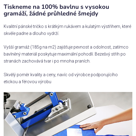
Tiskneme na 100% bavlnu s vysokou
gramáží, žádné průhledné šmejdy
Kvalitní pánské tričko s krátkým rukávem a kulatým výstřihem, které
skvěle padne a dlouho vydrží.
Vyšší gramáž (185g na m2) zajišťuje pevnost a odolnost, zatímco
bavlněný materiál poskytuje maximální pohodlí. Bezešvý střih po
stranách zachovává tvar i po mnoha praních.
Skvělý poměr kvality a ceny, navíc od výrobce podporujícího
etickou a férovou výrobu