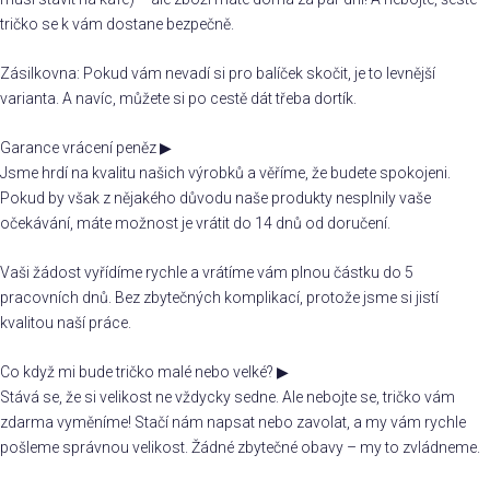
tričko se k vám dostane bezpečně.
Zásilkovna: Pokud vám nevadí si pro balíček skočit, je to levnější
varianta. A navíc, můžete si po cestě dát třeba dortík.
Garance vrácení peněz
▶
Jsme hrdí na kvalitu našich výrobků a věříme, že budete spokojeni.
Pokud by však z nějakého důvodu naše produkty nesplnily vaše
očekávání, máte možnost je vrátit do 14 dnů od doručení.
Vaši žádost vyřídíme rychle a vrátíme vám plnou částku do 5
pracovních dnů. Bez zbytečných komplikací, protože jsme si jistí
kvalitou naší práce.
Co když mi bude tričko malé nebo velké?
▶
Stává se, že si velikost ne vždycky sedne. Ale nebojte se, tričko vám
zdarma vyměníme! Stačí nám napsat nebo zavolat, a my vám rychle
pošleme správnou velikost. Žádné zbytečné obavy – my to zvládneme.