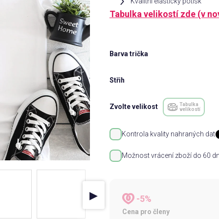
Kvalitní elastický potisk
Tabulka velikostí zde (v n
Barva trička
Střih
Tabulka
Zvolte velikost
velikostí
Kontrola kvality nahraných dat
Možnost vrácení zboží do 60 dn
▶
-5%
Cena pro členy