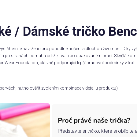
é / Dámské tričko Benc
ýstřihem je navrženo pro pohodlné nošení a dlouhou životnost. Díky vyšš
třih po stranách pomáhá udržet tvar i po opakovaném praní. Skvělá komb
ir Wear Foundation, aktivně podporující lepší pracovní podmínky v textil
ch barvách, nutno ověřit zvolením kombinace v detailu produktu)
Proč právě naše trička?
Představte si tričko, které si oblíbít