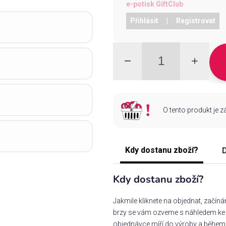
e-potisk GiftClub
Přihlásit
|
Registrovat
O tento produkt je 
Kdy dostanu zboží?
D
Kdy dostanu zboží?
Jakmile kliknete na objednat, začín
brzy se vám ozveme s náhledem ke s
objednávce míří do výroby a během 