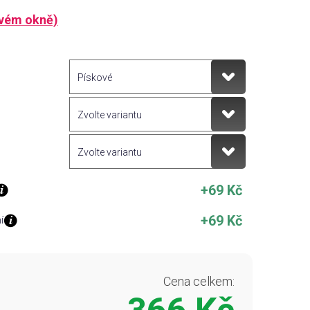
ovém okně)
+69 Kč
+69 Kč
í
Cena celkem: