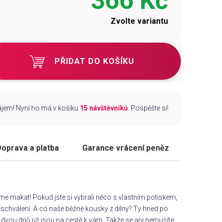
366 Kč
Zvolte variantu
PŘIDAT DO KOŠÍKU
zájem! Nyní ho má v košíku
15 návštěvníků
. Pospěšte si!
oprava a platba
Garance vrácení peněz
áme makat! Pokud jste si vybrali něco s vlastním potiskem,
chválení. A co naše běžné kousky z dílny? Ty hned po
dvou dnů už jsou na cestě k vám. Takže se ani nemusíte