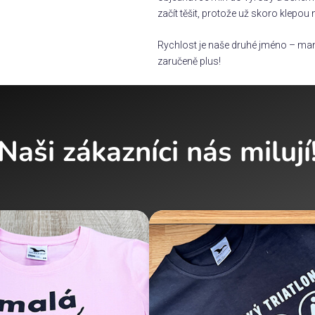
začít těšit, protože už skoro klepou 
Rychlost je naše druhé jméno – man
zaručeně plus!
Naši zákazníci nás milují