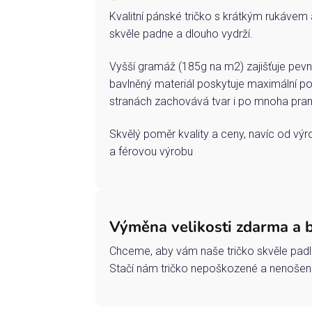
Kvalitní pánské tričko s krátkým rukávem 
skvěle padne a dlouho vydrží.
Vyšší gramáž (185g na m2) zajišťuje pevn
bavlněný materiál poskytuje maximální po
stranách zachovává tvar i po mnoha pran
Skvělý poměr kvality a ceny, navíc od vý
a férovou výrobu
Výměna velikosti zdarma a 
Chceme, aby vám naše tričko skvěle padl
Stačí nám tričko nepoškozené a nenošené