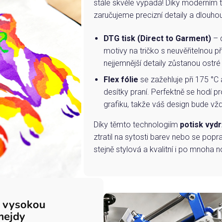
stále skvěle vypadá! Díky moderním 
zaručujeme precizní detaily a dlouho
DTG tisk (Direct to Garment)
– d
motivy na tričko s neuvěřitelnou př
nejjemnější detaily zůstanou ostré
Flex fólie
se zažehluje při 175 °C 
desítky praní. Perfektně se hodí pr
grafiku, takže váš design bude vždy
Díky těmto technologiím
potisk vydr
ztratil na sytosti barev nebo se popra
stejně stylová a kvalitní i po mnoha n
s vysokou
mejdy