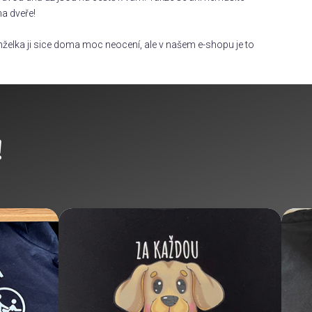
na dveře!
želka ji sice doma moc neocení, ale v našem e-shopu je to
!