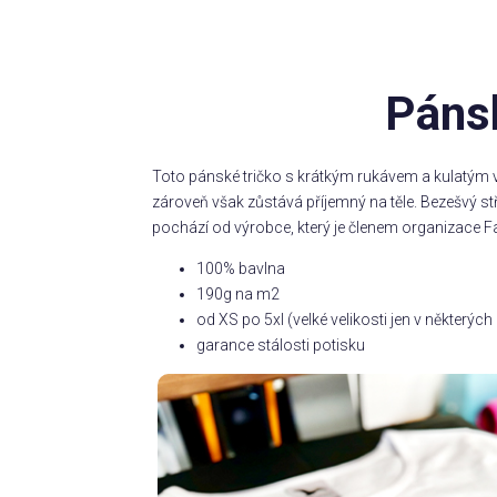
Pánsk
Toto pánské tričko s krátkým rukávem a kulatým v
zároveň však zůstává příjemný na těle. Bezešvý s
pochází od výrobce, který je členem organizace Fa
100% bavlna
190g na m2
od XS po 5xl (velké velikosti jen v některý
garance stálosti potisku