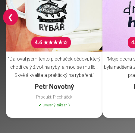
❮
4.6 ★★★★☆
4
"Daroval jsem tento plecháček dědovi, který
"Moje dcera s
chodí celý život na ryby, a moc se mu líbil.
byla nadšená z 
Skvělá kvalita a praktický na rybaření."
pra
Petr Novotný
Produkt: Plecháček
✔ Ověřený zákazník