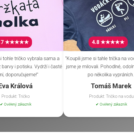
.7 ★★★★★
4.8 ★★★★★
i tohle tričko vybrala sama a
"Koupili jsme si tahle trička na vo
barvy i potisku. Vydrží i časté
jsme je milovali. Pohodlné, odoln
ní, doporučujeme!"
po několika vypráních.
Eva Králová
Tomáš Marek
Produkt: Tričko
Produkt: Tričko na vodu
✔ Ověřený zákazník
✔ Ověřený zákazník