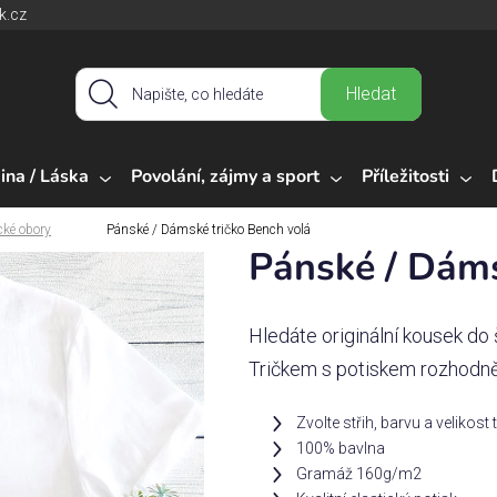
k.cz
Hledat
ina / Láska
Povolání, zájmy a sport
Příležitosti
cké obory
Pánské / Dámské tričko Bench volá
Pánské / Dáms
Hledáte originální kousek do 
Tričkem s potiskem rozhodně
Zvolte střih, barvu a velikost 
100% bavlna
Gramáž 160g/m2