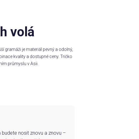
h volá
í gramáži je materiál pevný a odolný,
inace kvality a dostupné ceny. Tričko
ním průmyslu v Asii.
e a budete nosit znovu a znovu –