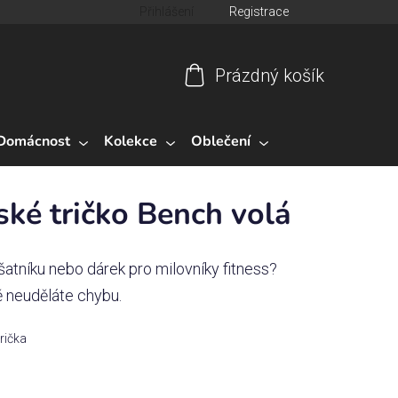
Přihlášení
Registrace
Prázdný košík
Nákupní
košík
Domácnost
Kolekce
Oblečení
ké tričko Bench volá
šatníku nebo dárek pro milovníky fitness?
 neuděláte chybu.
trička