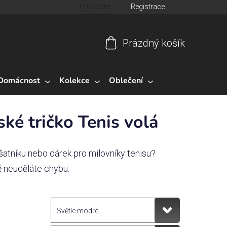
Přihlášení
Registrace
Prázdný košík
Nákupní
košík
Domácnost
Kolekce
Oblečení
ké tričko Tenis volá
šatníku nebo dárek pro milovníky tenisu?
 neuděláte chybu.