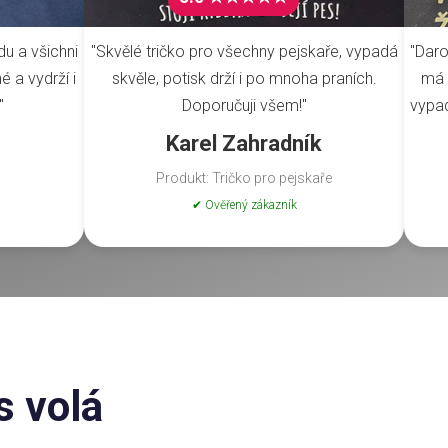
du a všichni
"Skvělé tričko pro všechny pejskaře, vypadá
"Daro
é a vydrží i
skvěle, potisk drží i po mnoha praních.
má 
"
Doporučuji všem!"
vypad
Karel Zahradník
Produkt: Tričko pro pejskaře
✔ Ověřený zákazník
s volá