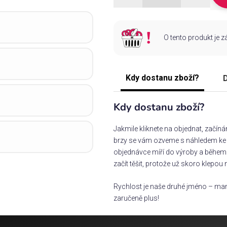
O tento produkt je 
Kdy dostanu zboží?
D
Kdy dostanu zboží?
Jakmile kliknete na objednat, začín
brzy se vám ozveme s náhledem ke s
objednávce míří do výroby a během 
začít těšit, protože už skoro klepou 
Rychlost je naše druhé jméno – man
zaručeně plus!