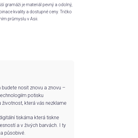
í gramáži je materiál pevný a odolný,
inace kvality a dostupné ceny. Tričko
ním průmyslu v Asii.
e a budete nosit znovu a znovu –
technologiím potisku
u životnost, která vás nezklame
igitální tiskárna která tiskne
esností a v živých barvách. I ty
 a působivé.