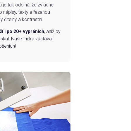
a je tak odolná, že zvládne
o nápisy, texty a řezanou
 čitelný a kontrastní.
ží i po 20+ vypráních
, aniž by
skal. Naše trička zůstávají
ošeních!