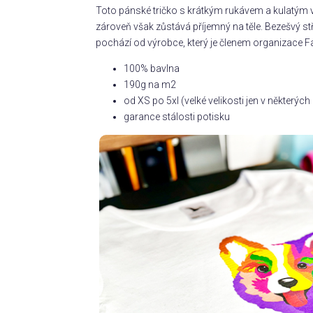
Toto pánské tričko s krátkým rukávem a kulatým v
zároveň však zůstává příjemný na těle. Bezešvý s
pochází od výrobce, který je členem organizace Fa
100% bavlna
190g na m2
od XS po 5xl (velké velikosti jen v některý
garance stálosti potisku