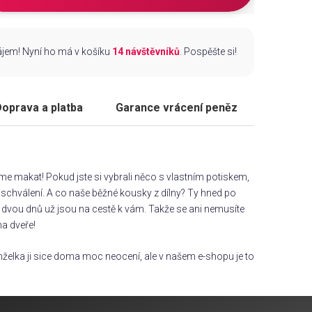
zájem! Nyní ho má v košíku
14 návštěvníků
. Pospěšte si!
oprava a platba
Garance vrácení peněz
áme makat! Pokud jste si vybrali něco s vlastním potiskem,
chválení. A co naše běžné kousky z dílny? Ty hned po
dvou dnů už jsou na cestě k vám. Takže se ani nemusíte
na dveře!
želka ji sice doma moc neocení, ale v našem e-shopu je to