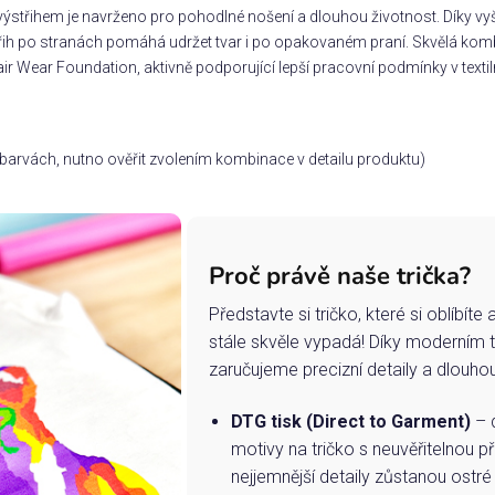
ýstřihem je navrženo pro pohodlné nošení a dlouhou životnost. Díky vyšš
třih po stranách pomáhá udržet tvar i po opakovaném praní. Skvělá komb
ir Wear Foundation, aktivně podporující lepší pracovní podmínky v textil
ch barvách, nutno ověřit zvolením kombinace v detailu produktu)
Proč právě naše trička?
Představte si tričko, které si oblíbít
stále skvěle vypadá! Díky moderním 
zaručujeme precizní detaily a dlouho
DTG tisk (Direct to Garment)
– d
motivy na tričko s neuvěřitelnou př
nejjemnější detaily zůstanou ostré