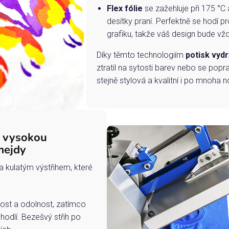
Flex fólie
se zažehluje při 175 °C 
desítky praní. Perfektně se hodí pr
grafiku, takže váš design bude vždy
Díky těmto technologiím
potisk vydr
ztratil na sytosti barev nebo se popra
stejně stylová a kvalitní i po mnoha n
s vysokou
mejdy
a kulatým výstřihem, které
ost a odolnost, zatímco
hodlí. Bezešvý střih po