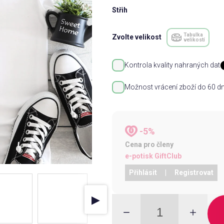
Střih
Tabulka
Zvolte velikost
velikostí
Kontrola kvality nahraných dat
Možnost vrácení zboží do 60 dn
-5%
Cena pro členy
e-potisk GiftClub
Přihlásit
|
Registrovat
▶