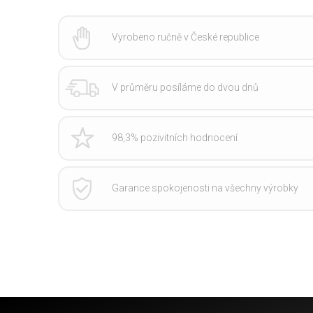
Vyrobeno ručně v České republice
V průměru posíláme do dvou dnů
98,3% pozivitních hodnocení
Garance spokojenosti na všechny výrobky