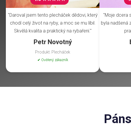
"Daroval jsem tento plecháček dědovi, který
"Moje dcera s
chodí celý život na ryby, a moc se mu líbil.
byla nadšená z 
Skvělá kvalita a praktický na rybaření."
pra
Petr Novotný
Produkt: Plecháček
✔ Ověřený zákazník
Páns