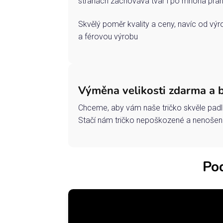
stranách zachovává tvar i po mnoha pran
Skvělý poměr kvality a ceny, navíc od vý
a férovou výrobu
Výměna velikosti zdarma a 
Chceme, aby vám naše tričko skvěle padl
Stačí nám tričko nepoškozené a nenošené
Pod