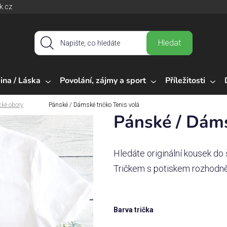
k.cz
Hledat
ina / Láska
Povolání, zájmy a sport
Příležitosti
cké obory
Pánské / Dámské tričko Tenis volá
Pánské / Dáms
Hledáte originální kousek do 
Tričkem s potiskem rozhodně
Barva trička