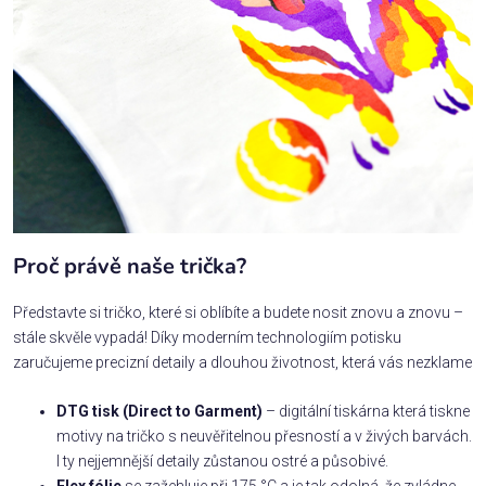
Proč právě naše trička?
Představte si tričko, které si oblíbíte a budete nosit znovu a znovu –
stále skvěle vypadá! Díky moderním technologiím potisku
zaručujeme precizní detaily a dlouhou životnost, která vás nezklame
DTG tisk (Direct to Garment)
– digitální tiskárna která tiskne
motivy na tričko s neuvěřitelnou přesností a v živých barvách.
I ty nejjemnější detaily zůstanou ostré a působivé.
Flex fólie
se zažehluje při 175 °C a je tak odolná, že zvládne