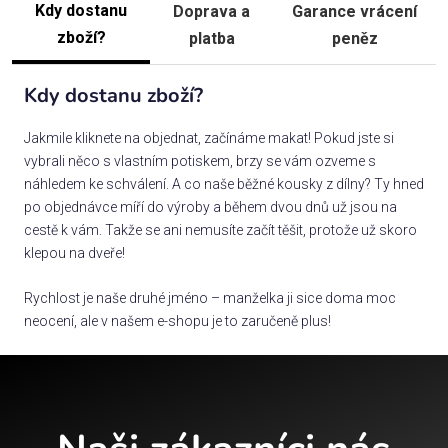
Kdy dostanu
Doprava a
Garance vrácení
zboží?
platba
peněz
Kdy dostanu zboží?
Jakmile kliknete na objednat, začínáme makat! Pokud jste si
vybrali něco s vlastním potiskem, brzy se vám ozveme s
náhledem ke schválení. A co naše běžné kousky z dílny? Ty hned
po objednávce míří do výroby a během dvou dnů už jsou na
cestě k vám. Takže se ani nemusíte začít těšit, protože už skoro
klepou na dveře!
Rychlost je naše druhé jméno – manželka ji sice doma moc
neocení, ale v našem e-shopu je to zaručeně plus!