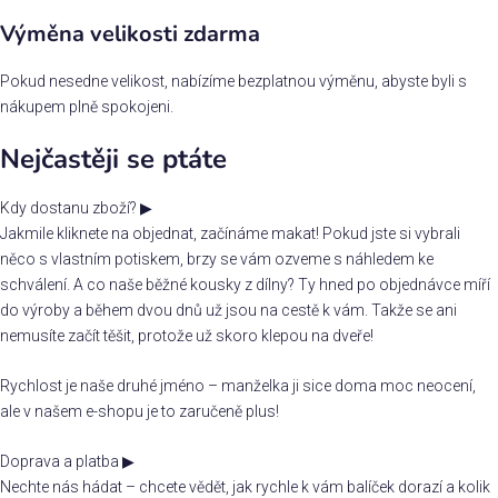
Výměna velikosti zdarma
Pokud nesedne velikost, nabízíme bezplatnou výměnu, abyste byli s
nákupem plně spokojeni.
Nejčastěji se ptáte
Kdy dostanu zboží?
▶
Jakmile kliknete na objednat, začínáme makat! Pokud jste si vybrali
něco s vlastním potiskem, brzy se vám ozveme s náhledem ke
schválení. A co naše běžné kousky z dílny? Ty hned po objednávce míří
do výroby a během dvou dnů už jsou na cestě k vám. Takže se ani
nemusíte začít těšit, protože už skoro klepou na dveře!
Rychlost je naše druhé jméno – manželka ji sice doma moc neocení,
ale v našem e-shopu je to zaručeně plus!
Doprava a platba
▶
Nechte nás hádat – chcete vědět, jak rychle k vám balíček dorazí a kolik