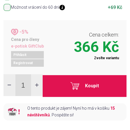
+69 Kč
Možnost vrácení do 60 dní
-5%
Cena celkem:
Cena pro členy
366 Kč
e-potisk GiftClub
Přihlásit
Zvolte variantu
Registrovat
Koupit
O tento produkt je zájem! Nyní ho má v košíku
15
návštěvníků
. Pospěšte si!