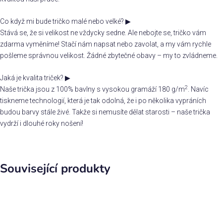
Co když mi bude tričko malé nebo velké?
▶
Stává se, že si velikost ne vždycky sedne. Ale nebojte se, tričko vám
zdarma vyměníme! Stačí nám napsat nebo zavolat, a my vám rychle
pošleme správnou velikost. Žádné zbytečné obavy – my to zvládneme.
Jaká je kvalita triček?
▶
2
Naše trička jsou z 100% bavlny s vysokou gramáží 180 g/m
. Navíc
tiskneme technologií, která je tak odolná, že i po několika vypráních
budou barvy stále živé. Takže si nemusíte dělat starosti – naše trička
vydrží i dlouhé roky nošení!
Související produkty