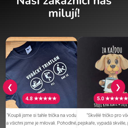
Naši zákazníci nás
milují!
❮
❯
4.8 ★★★★★
5.0 ★★★★★
"Koupili jsme si tahle trička na vodu
"Skvělé tričko pro v
a všichni jsme je milovali. Pohodlné,
pejskaře, vypadá skvěle, 