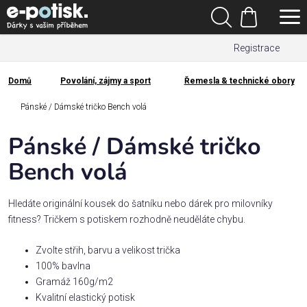
Přejít
Hledat
na
Nákupní
obsah
Registrace
košík
Den
otců
Domů
Povolání, zájmy a sport
Řemesla & technické obory
Domů
Kategorie
Pánské / Dámské tričko Bench volá
Pánské / Dámské tričko
Dárek
pro
Bench volá
Rodina
Hledáte originální kousek do šatníku nebo dárek pro milovníky
/
fitness? Tričkem s potiskem rozhodně neuděláte chybu.
Láska
Zvolte střih, barvu a velikost trička
100% bavlna
Povolání,
Gramáž 160g/m2
zájmy a
sport
Kvalitní elastický potisk