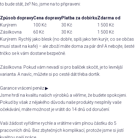
to bude stát, že? No, jsme na to připraveni:
Způsob dopravy
Cena dopravy
Platba za dobírku
Zdarma od
Kurýrem
100 Kč
30 Kč
1 500 Kč
Zásilkovna
60 Kč
30 Kč
1 500 Kč
Kurýrem: Rychlý jako blesk (no dobře, spíš jako ten kurýr, co se občas
musí stavit na kafe) – ale zboží máte doma za pár dní! A nebojte, šesté
tričko se k vám dostane bezpečně.
Zásilkovna: Pokud vám nevadí si pro balíček skočit, je to levnější
varianta. A navíc, můžete si po cestě dát třeba dortík.
Garance vrácení peněz
▶
Jsme hrdí na kvalitu našich výrobků a věříme, že budete spokojeni.
Pokud by však z nějakého důvodu naše produkty nesplnily vaše
očekávání, máte možnost je vrátit do 14 dnů od doručení.
Vaši žádost vyřídíme rychle a vrátíme vám plnou částku do 5
pracovních dnů. Bez zbytečných komplikací, protože jsme si jistí
kvalitou naší práce.