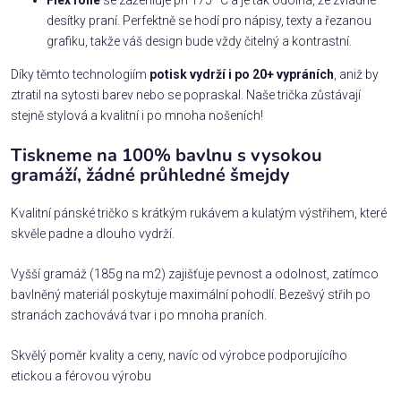
desítky praní. Perfektně se hodí pro nápisy, texty a řezanou
grafiku, takže váš design bude vždy čitelný a kontrastní.
Díky těmto technologiím
potisk vydrží i po 20+ vypráních
, aniž by
ztratil na sytosti barev nebo se popraskal. Naše trička zůstávají
stejně stylová a kvalitní i po mnoha nošeních!
Tiskneme na 100% bavlnu s vysokou
gramáží, žádné průhledné šmejdy
Kvalitní pánské tričko s krátkým rukávem a kulatým výstřihem, které
skvěle padne a dlouho vydrží.
Vyšší gramáž (185g na m2) zajišťuje pevnost a odolnost, zatímco
bavlněný materiál poskytuje maximální pohodlí. Bezešvý střih po
stranách zachovává tvar i po mnoha praních.
Skvělý poměr kvality a ceny, navíc od výrobce podporujícího
etickou a férovou výrobu