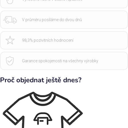
V průměru posíláme do dvou dnů
98,3% pozivitních hodnocení
Garance spokojenosti na všechny výrobky
Proč objednat ještě dnes?