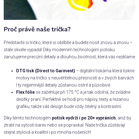
Proč právě naše trička?
Představte si tričko, které si oblíbíte a budete nosit znovu a znovu –
stále skvěle vypadá! Díky moderním technologiím potisku
zaručujeme precizní detaily a dlouhou životnost, která vás nezklame
DTG tisk (Direct to Garment)
– digitální tiskárna která tiskne
motivy na tričko s neuvěřitelnou přesností a v živých barvách.
I ty nejjemnější detaily zůstanou ostré a působivé.
Flex fólie
se zažehluje při 175 °C a je tak odolná, že zvládne
desítky praní. Perfektně se hodí pro nápisy, texty a řezanou
grafiku, takže váš design bude vždy čitelný a kontrastní.
Díky těmto technologiím
potisk vydrží i po 20+ vypráních
, aniž by
ztratil na sytosti barev nebo se popraskal. Naše trička zůstávají
stejně stylová a kvalitní i po mnoha nošeních!