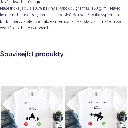
Jaká je kvalita triček?
▶
2
Naše trička jsou z 100% bavlny s vysokou gramáží 180 g/m
. Navíc
tiskneme technologií, která je tak odolná, že i po několika vypráních
budou barvy stále živé. Takže si nemusíte dělat starosti – naše trička
vydrží i dlouhé roky nošení!
Související produkty