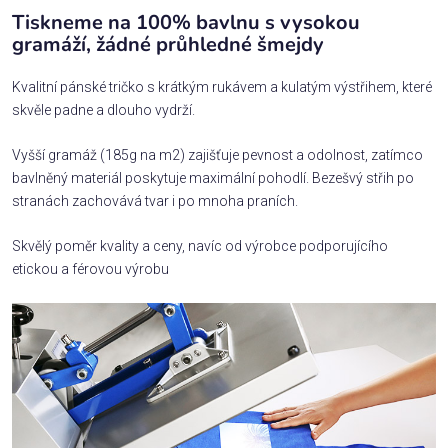
Tiskneme na 100% bavlnu s vysokou
gramáží, žádné průhledné šmejdy
Kvalitní pánské tričko s krátkým rukávem a kulatým výstřihem, které
skvěle padne a dlouho vydrží.
Vyšší gramáž (185g na m2) zajišťuje pevnost a odolnost, zatímco
bavlněný materiál poskytuje maximální pohodlí. Bezešvý střih po
stranách zachovává tvar i po mnoha praních.
Skvělý poměr kvality a ceny, navíc od výrobce podporujícího
etickou a férovou výrobu