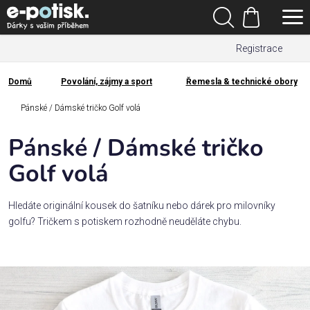
Přejít
Hledat
na
Nákupní
obsah
Registrace
košík
Den
otců
Domů
Povolání, zájmy a sport
Řemesla & technické obory
Domů
Kategorie
Pánské / Dámské tričko Golf volá
Pánské / Dámské tričko
Dárek
pro
Golf volá
Rodina
Hledáte originální kousek do šatníku nebo dárek pro milovníky
/
golfu? Tričkem s potiskem rozhodně neuděláte chybu.
Láska
Povolání,
zájmy a
sport