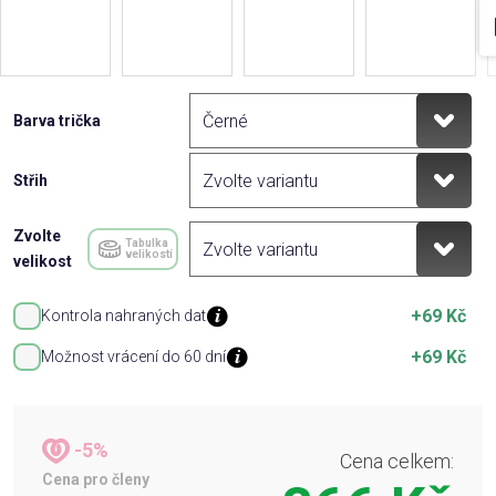
Barva trička
Střih
Zvolte
Tabulka
velikostí
velikost
+69 Kč
Kontrola nahraných dat
+69 Kč
Možnost vrácení do 60 dní
-5%
Cena celkem:
Cena pro členy