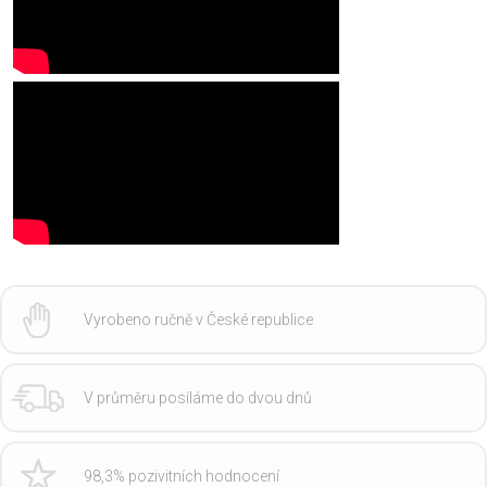
Vyrobeno ručně v České republice
V průměru posíláme do dvou dnů
98,3% pozivitních hodnocení