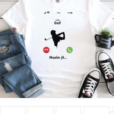
Příležitosti
Domácnost
Kolekce
Oblečení
Přihlášení