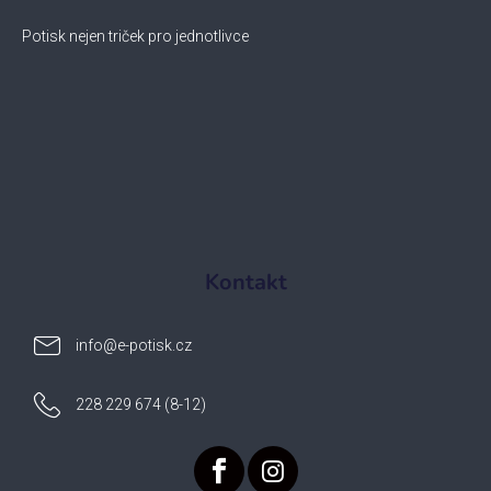
Potisk nejen triček pro jednotlivce
Kontakt
info
@
e-potisk.cz
228 229 674 (8-12)