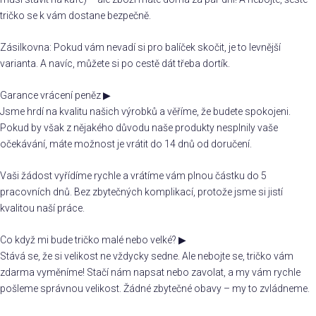
tričko se k vám dostane bezpečně.
Zásilkovna: Pokud vám nevadí si pro balíček skočit, je to levnější
varianta. A navíc, můžete si po cestě dát třeba dortík.
Garance vrácení peněz
▶
Jsme hrdí na kvalitu našich výrobků a věříme, že budete spokojeni.
Pokud by však z nějakého důvodu naše produkty nesplnily vaše
očekávání, máte možnost je vrátit do 14 dnů od doručení.
Vaši žádost vyřídíme rychle a vrátíme vám plnou částku do 5
pracovních dnů. Bez zbytečných komplikací, protože jsme si jistí
kvalitou naší práce.
Co když mi bude tričko malé nebo velké?
▶
Stává se, že si velikost ne vždycky sedne. Ale nebojte se, tričko vám
zdarma vyměníme! Stačí nám napsat nebo zavolat, a my vám rychle
pošleme správnou velikost. Žádné zbytečné obavy – my to zvládneme.