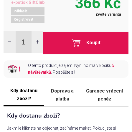
366 Kč
e-potisk GiftClub
Přihlásit
Zvolte variantu
Registrovat
Koupit
O tento produkt je zájem! Nyní ho má v košíku
5
návštěvníků
. Pospěšte si!
Kdy dostanu
Doprava a
Garance vrácení
zboží?
platba
peněz
Kdy dostanu zboží?
Jakmile kliknete na objednat, začínáme makat! Pokud jste si