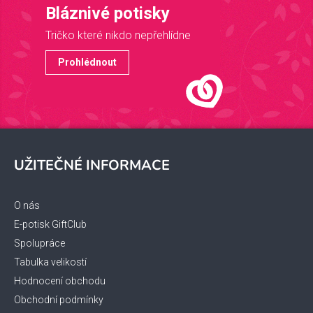
Bláznivé potisky
Tričko které nikdo nepřehlídne
Prohlédnout
Z
á
UŽITEČNÉ INFORMACE
p
a
t
O nás
í
E-potisk GiftClub
Spolupráce
Tabulka velikostí
Hodnocení obchodu
Obchodní podmínky