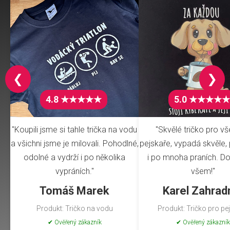
❮
❯
4.8 ★★★★★
5.0 ★★★★★
"Koupili jsme si tahle trička na vodu
"Skvělé tričko pro v
a všichni jsme je milovali. Pohodlné,
pejskaře, vypadá skvěle, 
odolné a vydrží i po několika
i po mnoha praních. Do
vypráních."
všem!"
Tomáš Marek
Karel Zahrad
Produkt: Tričko na vodu
Produkt: Tričko pro pe
✔ Ověřený zákazník
✔ Ověřený zákazník