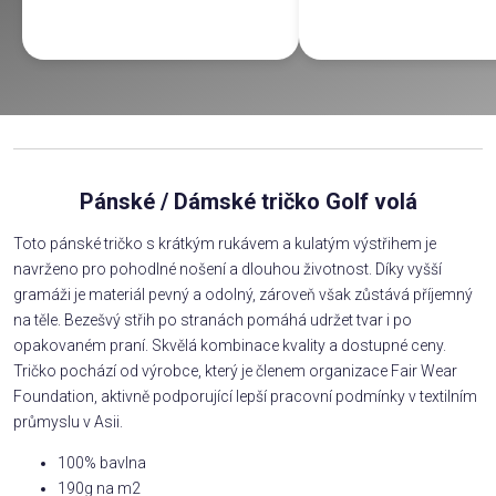
Pánské / Dámské tričko Golf volá
Toto pánské tričko s krátkým rukávem a kulatým výstřihem je
navrženo pro pohodlné nošení a dlouhou životnost. Díky vyšší
gramáži je materiál pevný a odolný, zároveň však zůstává příjemný
na těle. Bezešvý střih po stranách pomáhá udržet tvar i po
opakovaném praní. Skvělá kombinace kvality a dostupné ceny.
Tričko pochází od výrobce, který je členem organizace Fair Wear
Foundation, aktivně podporující lepší pracovní podmínky v textilním
průmyslu v Asii.
100% bavlna
190g na m2