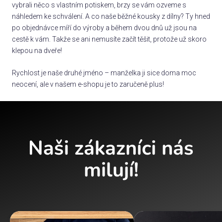
vybrali něco s vlastním potiskem, brzy se vám ozveme s
náhledem ke schválení. A co naše běžné kousky z dílny? Ty hned
po objednávce míří do výroby a během dvou dnů už jsou na
cestě k vám. Takže se ani nemusíte začít těšit, protože už skoro
klepou na dveře!
Rychlost je naše druhé jméno – manželka ji sice doma moc
neocení, ale v našem e-shopu je to zaručeně plus!
Naši zákazníci nás
milují!