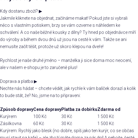
Kdy dostanu zboží?
▶
Jakmile kliknete na objednat, začínáme makat! Pokud jste si vybrali
něco s vlastním potiskem, brzy se vám ozveme s náhledem ke
schválení. A co naše běžné kousky z dílny? Ty hned po objednávce míří
do výroby a během dvou dnů už jsou na cestě k vám. Takže se ani
nemusíte začít těšit, protože už skoro klepou na dveře!
Rychlost je naše druhé jméno – manželka ji sice doma moc neocení,
ale v našem e-shopu je to zaručeně plus!
Doprava a platba
▶
Nechte nás hádat – chcete vědět, jak rychle k vám balíček dorazí a kolik
to bude stát, že? No, jsme na to připraveni:
Způsob dopravy
Cena dopravy
Platba za dobírku
Zdarma od
Kurýrem
100 Kč
30 Kč
1 500 Kč
Zásilkovna
60 Kč
30 Kč
1 500 Kč
Kurýrem: Rychlý jako blesk (no dobře, spíš jako ten kurýr, co se občas
musí stavit na kafe) – ale zboží máte doma za pár dní! A nebojte, šesté