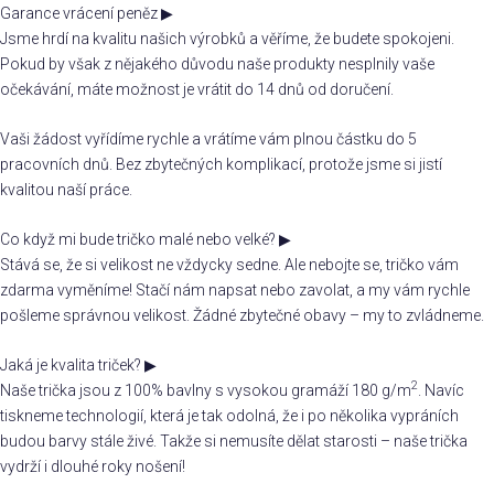
Garance vrácení peněz
▶
Jsme hrdí na kvalitu našich výrobků a věříme, že budete spokojeni.
Pokud by však z nějakého důvodu naše produkty nesplnily vaše
očekávání, máte možnost je vrátit do 14 dnů od doručení.
Vaši žádost vyřídíme rychle a vrátíme vám plnou částku do 5
pracovních dnů. Bez zbytečných komplikací, protože jsme si jistí
kvalitou naší práce.
Co když mi bude tričko malé nebo velké?
▶
Stává se, že si velikost ne vždycky sedne. Ale nebojte se, tričko vám
zdarma vyměníme! Stačí nám napsat nebo zavolat, a my vám rychle
pošleme správnou velikost. Žádné zbytečné obavy – my to zvládneme.
Jaká je kvalita triček?
▶
2
Naše trička jsou z 100% bavlny s vysokou gramáží 180 g/m
. Navíc
tiskneme technologií, která je tak odolná, že i po několika vypráních
budou barvy stále živé. Takže si nemusíte dělat starosti – naše trička
vydrží i dlouhé roky nošení!