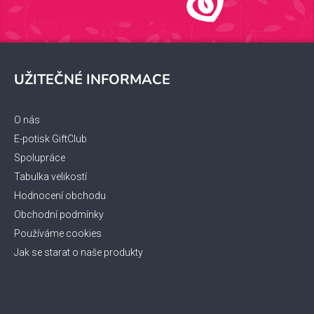
Z
á
UŽITEČNÉ INFORMACE
p
a
t
O nás
í
E-potisk GiftClub
Spolupráce
Tabulka velikostí
Hodnocení obchodu
Obchodní podmínky
Používáme cookies
Jak se starat o naše produkty