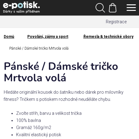
Přejít
Hledat
na
Nákupní
obsah
Registrace
košík
Den
otců
Domů
Povolání, zájmy a sport
Řemesla & technické obory
Domů
Kategorie
Pánské / Dámské tričko Mrtvola volá
Pánské / Dámské tričko
Dárek
pro
Mrtvola volá
Rodina
Hledáte originální kousek do šatníku nebo dárek pro milovníky
/
fitness? Tričkem s potiskem rozhodně neuděláte chybu.
Láska
Zvolte střih, barvu a velikost trička
100% bavlna
Povolání,
Gramáž 160g/m2
zájmy a
sport
Kvalitní elastický potisk