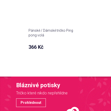
Pánské / Dámské tričko Ping
pong volá
366 Kč
Bláznivé potisky
Tričko které nikdo nepřehlídne
Prohlédnout