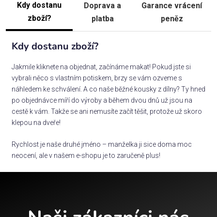
Kdy dostanu
Doprava a
Garance vrácení
zboží?
platba
peněz
Kdy dostanu zboží?
Jakmile kliknete na objednat, začínáme makat! Pokud jste si
vybrali něco s vlastním potiskem, brzy se vám ozveme s
náhledem ke schválení. A co naše běžné kousky z dílny? Ty hned
po objednávce míří do výroby a během dvou dnů už jsou na
cestě k vám. Takže se ani nemusíte začít těšit, protože už skoro
klepou na dveře!
Rychlost je naše druhé jméno – manželka ji sice doma moc
neocení, ale v našem e-shopu je to zaručeně plus!