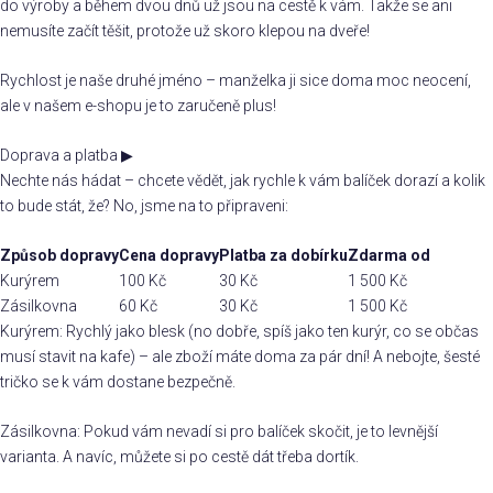
do výroby a během dvou dnů už jsou na cestě k vám. Takže se ani
nemusíte začít těšit, protože už skoro klepou na dveře!
Rychlost je naše druhé jméno – manželka ji sice doma moc neocení,
ale v našem e-shopu je to zaručeně plus!
Doprava a platba
▶
Nechte nás hádat – chcete vědět, jak rychle k vám balíček dorazí a kolik
to bude stát, že? No, jsme na to připraveni:
Způsob dopravy
Cena dopravy
Platba za dobírku
Zdarma od
Kurýrem
100 Kč
30 Kč
1 500 Kč
Zásilkovna
60 Kč
30 Kč
1 500 Kč
Kurýrem: Rychlý jako blesk (no dobře, spíš jako ten kurýr, co se občas
musí stavit na kafe) – ale zboží máte doma za pár dní! A nebojte, šesté
tričko se k vám dostane bezpečně.
Zásilkovna: Pokud vám nevadí si pro balíček skočit, je to levnější
varianta. A navíc, můžete si po cestě dát třeba dortík.