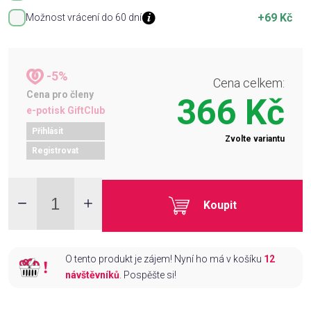
+69 Kč
Možnost vrácení do 60 dní
-5%
Cena celkem:
Cena pro členy
366 Kč
e-potisk GiftClub
Přihlásit
Zvolte variantu
Registrovat
Koupit
O tento produkt je zájem! Nyní ho má v košíku
12
návštěvníků
. Pospěšte si!