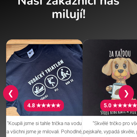
Naši zákazníci nás
milují!
❮
❯
4.8 ★★★★★
5.0 ★★★★★
"Koupili jsme si tahle trička na vodu
"Skvělé tričko pro v
a všichni jsme je milovali. Pohodlné,
pejskaře, vypadá skvěle, 