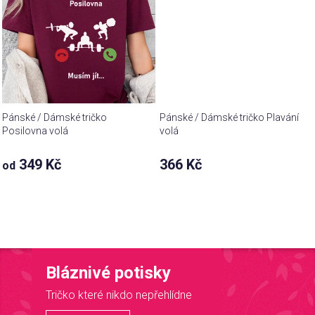
Pánské / Dámské tričko
Pánské / Dámské tričko Plavání
Posilovna volá
volá
349 Kč
366 Kč
od
Bláznivé potisky
Tričko které nikdo nepřehlídne