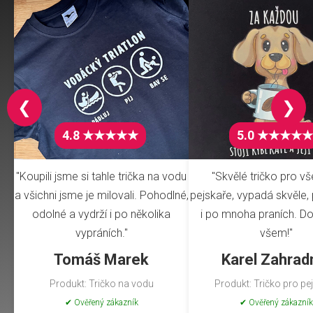
❮
❯
4.8 ★★★★★
5.0 ★★★★★
"Koupili jsme si tahle trička na vodu
"Skvělé tričko pro v
a všichni jsme je milovali. Pohodlné,
pejskaře, vypadá skvěle, 
odolné a vydrží i po několika
i po mnoha praních. Do
vypráních."
všem!"
Tomáš Marek
Karel Zahrad
Produkt: Tričko na vodu
Produkt: Tričko pro pe
✔ Ověřený zákazník
✔ Ověřený zákazník