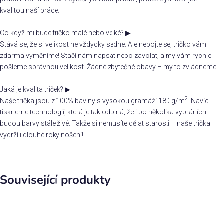
kvalitou naší práce.
Co když mi bude tričko malé nebo velké?
▶
Stává se, že si velikost ne vždycky sedne. Ale nebojte se, tričko vám
zdarma vyměníme! Stačí nám napsat nebo zavolat, a my vám rychle
pošleme správnou velikost. Žádné zbytečné obavy – my to zvládneme.
Jaká je kvalita triček?
▶
2
Naše trička jsou z 100% bavlny s vysokou gramáží 180 g/m
. Navíc
tiskneme technologií, která je tak odolná, že i po několika vypráních
budou barvy stále živé. Takže si nemusíte dělat starosti – naše trička
vydrží i dlouhé roky nošení!
Související produkty