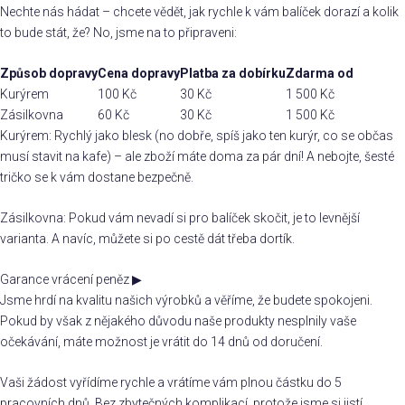
Nechte nás hádat – chcete vědět, jak rychle k vám balíček dorazí a kolik
to bude stát, že? No, jsme na to připraveni:
Způsob dopravy
Cena dopravy
Platba za dobírku
Zdarma od
Kurýrem
100 Kč
30 Kč
1 500 Kč
Zásilkovna
60 Kč
30 Kč
1 500 Kč
Kurýrem: Rychlý jako blesk (no dobře, spíš jako ten kurýr, co se občas
musí stavit na kafe) – ale zboží máte doma za pár dní! A nebojte, šesté
tričko se k vám dostane bezpečně.
Zásilkovna: Pokud vám nevadí si pro balíček skočit, je to levnější
varianta. A navíc, můžete si po cestě dát třeba dortík.
Garance vrácení peněz
▶
Jsme hrdí na kvalitu našich výrobků a věříme, že budete spokojeni.
Pokud by však z nějakého důvodu naše produkty nesplnily vaše
očekávání, máte možnost je vrátit do 14 dnů od doručení.
Vaši žádost vyřídíme rychle a vrátíme vám plnou částku do 5
pracovních dnů. Bez zbytečných komplikací, protože jsme si jistí