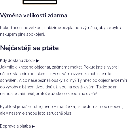
Výměna velikosti zdarma
Pokud nesedne velikost, nabízíme bezplatnou výměnu, abyste byli s
nákupem plně spokojeni.
Nejčastěji se ptáte
Kdy dostanu zboží?
▶
Jakmile kliknete na objednat, začínáme makat! Pokud jste si vybrali
něco s vlastním potiskem, brzy se vám ozveme s náhledem ke
schválení. A co naše běžné kousky z dílny? Ty hned po objednávce míří
do výroby a během dvou dnů už jsou na cestě k vám. Takže se ani
nemusíte začít těšit, protože už skoro klepou na dveře!
Rychlost je naše druhé jméno – manželka ji sice doma moc neocení,
ale v našem e-shopu je to zaručeně plus!
Doprava a platba
▶