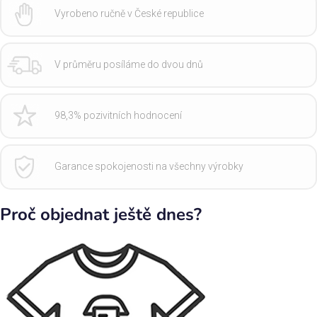
Vyrobeno ručně v České republice
V průměru posíláme do dvou dnů
98,3% pozivitních hodnocení
Garance spokojenosti na všechny výrobky
Proč objednat ještě dnes?