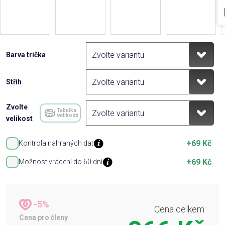
Barva trička
Střih
Zvolte
Tabulka
velikostí
velikost
+69 Kč
Kontrola nahraných dat
+69 Kč
Možnost vrácení do 60 dní
-5%
Cena celkem:
Cena pro členy