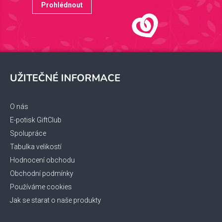
Prohlédnout
Z
á
UŽITEČNÉ INFORMACE
p
a
t
O nás
í
E-potisk GiftClub
Spolupráce
Tabulka velikostí
Hodnocení obchodu
Obchodní podmínky
Používáme cookies
Jak se starat o naše produkty