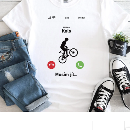
Příležitosti
Domácnost
Kolekce
Oblečení
Přihlášení