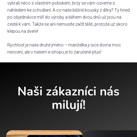
vybrali něco s vlastním potiskem, brzy se vám ozveme s
náhledem ke schválení. A co naše běžné kousky z dílny? Ty hned
po objednávce míří do výroby a během dvou dnů už jsou na
cestě k vám. Takže se ani nemusíte začít těšit, protože už skoro
klepou na dveře!
Rychlost je naše druhé jméno – manželka ji sice doma moc
neocení, ale v našem e-shopu je to zaručeně plus!
Naši zákazníci nás
milují!