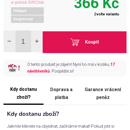
366 Kč
e-potisk GiftClub
Přihlásit
Zvolte variantu
Registrovat
Koupit
O tento produkt je zájem! Nyní ho má v košíku
17
návštěvníků
. Pospěšte si!
Kdy dostanu
Doprava a
Garance vrácení
zboží?
platba
peněz
Kdy dostanu zboží?
Jakmile kliknete na objednat, začínáme makat! Pokud jste si