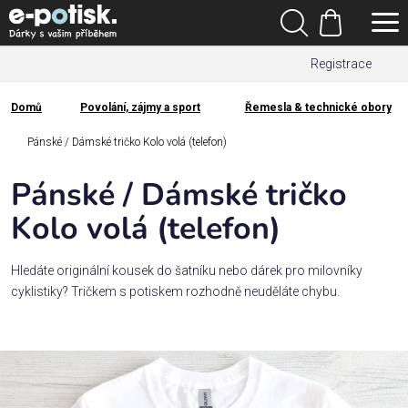
Přejít
Hledat
na
Nákupní
obsah
Registrace
košík
Den
otců
Domů
Povolání, zájmy a sport
Řemesla & technické obory
Domů
Kategorie
Pánské / Dámské tričko Kolo volá (telefon)
Pánské / Dámské tričko
Dárek
pro
Kolo volá (telefon)
Rodina
Hledáte originální kousek do šatníku nebo dárek pro milovníky
/
cyklistiky? Tričkem s potiskem rozhodně neuděláte chybu.
Láska
Povolání,
zájmy a
sport