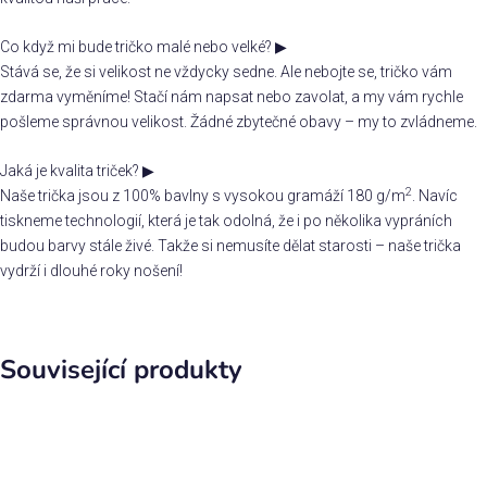
Co když mi bude tričko malé nebo velké?
▶
Stává se, že si velikost ne vždycky sedne. Ale nebojte se, tričko vám
zdarma vyměníme! Stačí nám napsat nebo zavolat, a my vám rychle
pošleme správnou velikost. Žádné zbytečné obavy – my to zvládneme.
Jaká je kvalita triček?
▶
2
Naše trička jsou z 100% bavlny s vysokou gramáží 180 g/m
. Navíc
tiskneme technologií, která je tak odolná, že i po několika vypráních
budou barvy stále živé. Takže si nemusíte dělat starosti – naše trička
vydrží i dlouhé roky nošení!
Související produkty