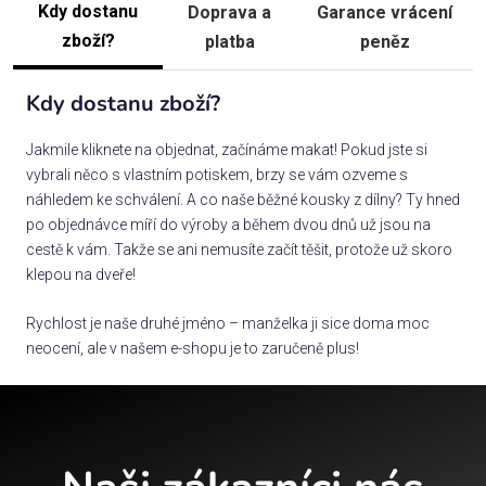
Kdy dostanu
Doprava a
Garance vrácení
zboží?
platba
peněz
Kdy dostanu zboží?
Jakmile kliknete na objednat, začínáme makat! Pokud jste si
vybrali něco s vlastním potiskem, brzy se vám ozveme s
náhledem ke schválení. A co naše běžné kousky z dílny? Ty hned
po objednávce míří do výroby a během dvou dnů už jsou na
cestě k vám. Takže se ani nemusíte začít těšit, protože už skoro
klepou na dveře!
Rychlost je naše druhé jméno – manželka ji sice doma moc
neocení, ale v našem e-shopu je to zaručeně plus!