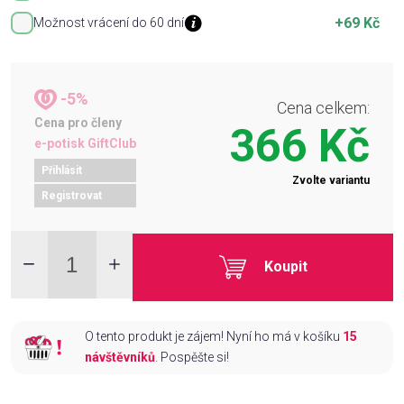
+69 Kč
Možnost vrácení do 60 dní
-5%
Cena celkem:
Cena pro členy
366 Kč
e-potisk GiftClub
Přihlásit
Zvolte variantu
Registrovat
Koupit
O tento produkt je zájem! Nyní ho má v košíku
15
návštěvníků
. Pospěšte si!