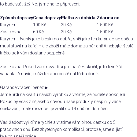
to bude stát, že? No, jsme na to připraveni:
Způsob dopravy
Cena dopravy
Platba za dobírku
Zdarma od
Kurýrem
100 Kč
30 Kč
1 500 Kč
Zásilkovna
60 Kč
30 Kč
1 500 Kč
Kurýrem: Rychlý jako blesk (no dobře, spíš jako ten kurýr, co se občas
musí stavit na kafe) – ale zboží máte doma za pár dní! A nebojte, šesté
tričko se k vám dostane bezpečně.
Zásilkovna: Pokud vám nevadí si pro balíček skočit, je to levnější
varianta. A navíc, můžete si po cestě dát třeba dortík.
Garance vrácení peněz
▶
Jsme hrdí na kvalitu našich výrobků a věříme, že budete spokojeni.
Pokud by však z nějakého důvodu naše produkty nesplnily vaše
očekávání, máte možnost je vrátit do 14 dnů od doručení.
Vaši žádost vyřídíme rychle a vrátíme vám plnou částku do 5
pracovních dnů. Bez zbytečných komplikací, protože jsme si jistí
kvalitou naší práce.