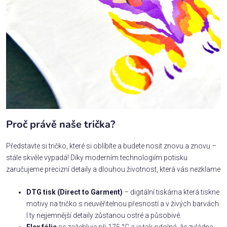
Proč právě naše trička?
Představte si tričko, které si oblíbíte a budete nosit znovu a znovu –
stále skvěle vypadá! Díky moderním technologiím potisku
zaručujeme precizní detaily a dlouhou životnost, která vás nezklame
DTG tisk (Direct to Garment)
– digitální tiskárna která tiskne
motivy na tričko s neuvěřitelnou přesností a v živých barvách.
I ty nejjemnější detaily zůstanou ostré a působivé.
Flex fólie
se zažehluje při 175 °C a je tak odolná, že zvládne