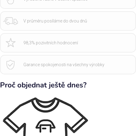
V průměru posíláme do dvou dnů
98,3% pozivitních hodnocení
Garance spokojenosti na všechny výrobky
Proč objednat ještě dnes?