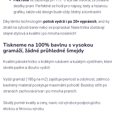
desítky praní. Perfektně se hodí pro nápisy, texty a řezanou
grafiku, takže váš design bude vždy čitelný a kontrastní.
Díky těmto technologiím
potisk vydrží i po 20+ vypráních
, aniž by
ztratil na sytosti barev nebo se popraskal. Naše trička zůstávají
stejně stylová a kvalitní i po mnoha nošeních!
Tiskneme na 100% bavlnu s vysokou
gramáží, žádné průhledné šmejdy
Kvalitní pánské tričko s krátkým rukávem a kulatým výstřihem, které
skvěle padne a dlouho vydrží.
Vyšší gramáž (185g na m2) zajišťuje pevnost a odolnost, zatímco
bavlněný materiál poskytuje maximální pohodlí. Bezešvý střih po
stranách zachovává tvar i po mnoha praních.
Skvělý poměr kvality a ceny, navíc od výrobce podporujícího
etickou a férovou výrobu