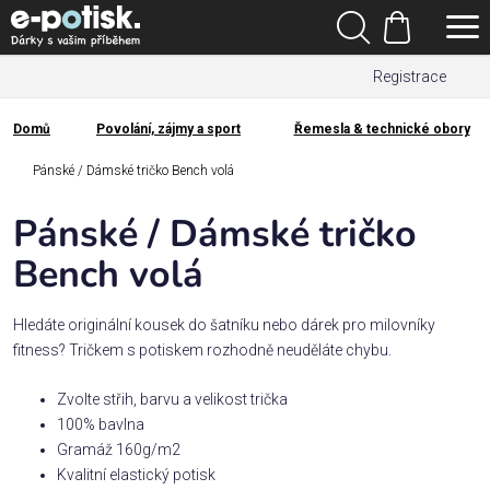
Přejít
Hledat
na
Nákupní
obsah
Registrace
košík
Den
otců
Domů
Povolání, zájmy a sport
Řemesla & technické obory
Domů
Kategorie
Pánské / Dámské tričko Bench volá
Pánské / Dámské tričko
Dárek
pro
Bench volá
Rodina
Hledáte originální kousek do šatníku nebo dárek pro milovníky
/
fitness? Tričkem s potiskem rozhodně neuděláte chybu.
Láska
Zvolte střih, barvu a velikost trička
100% bavlna
Povolání,
Gramáž 160g/m2
zájmy a
sport
Kvalitní elastický potisk