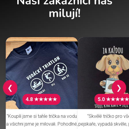
Naši zákazníci nás
milují!
❮
❯
4.8 ★★★★★
5.0 ★★★★★
"Koupili jsme si tahle trička na vodu
"Skvělé tričko pro v
a všichni jsme je milovali. Pohodlné,
pejskaře, vypadá skvěle, 