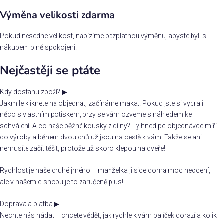
Výměna velikosti zdarma
Pokud nesedne velikost, nabízíme bezplatnou výměnu, abyste byli s
nákupem plně spokojeni.
Nejčastěji se ptáte
Kdy dostanu zboží?
▶
Jakmile kliknete na objednat, začínáme makat! Pokud jste si vybrali
něco s vlastním potiskem, brzy se vám ozveme s náhledem ke
schválení. A co naše běžné kousky z dílny? Ty hned po objednávce míří
do výroby a během dvou dnů už jsou na cestě k vám. Takže se ani
nemusíte začít těšit, protože už skoro klepou na dveře!
Rychlost je naše druhé jméno – manželka ji sice doma moc neocení,
ale v našem e-shopu je to zaručeně plus!
Doprava a platba
▶
Nechte nás hádat – chcete vědět, jak rychle k vám balíček dorazí a kolik