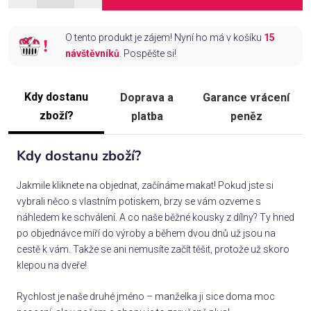
O tento produkt je zájem! Nyní ho má v košíku
15
návštěvníků
. Pospěšte si!
Kdy dostanu
Doprava a
Garance vrácení
zboží?
platba
peněz
Kdy dostanu zboží?
Jakmile kliknete na objednat, začínáme makat! Pokud jste si
vybrali něco s vlastním potiskem, brzy se vám ozveme s
náhledem ke schválení. A co naše běžné kousky z dílny? Ty hned
po objednávce míří do výroby a během dvou dnů už jsou na
cestě k vám. Takže se ani nemusíte začít těšit, protože už skoro
klepou na dveře!
Rychlost je naše druhé jméno – manželka ji sice doma moc