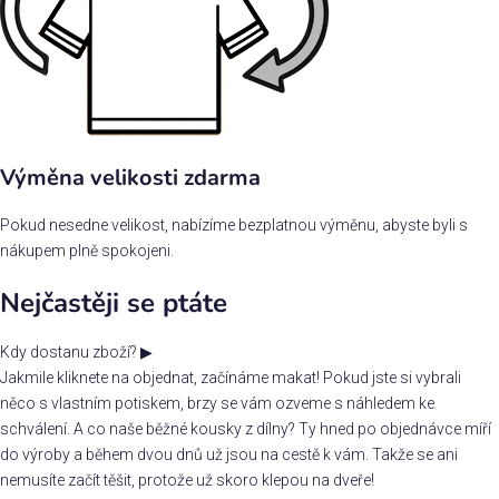
Výměna velikosti zdarma
Pokud nesedne velikost, nabízíme bezplatnou výměnu, abyste byli s
nákupem plně spokojeni.
Nejčastěji se ptáte
Kdy dostanu zboží?
▶
Jakmile kliknete na objednat, začínáme makat! Pokud jste si vybrali
něco s vlastním potiskem, brzy se vám ozveme s náhledem ke
schválení. A co naše běžné kousky z dílny? Ty hned po objednávce míří
do výroby a během dvou dnů už jsou na cestě k vám. Takže se ani
nemusíte začít těšit, protože už skoro klepou na dveře!