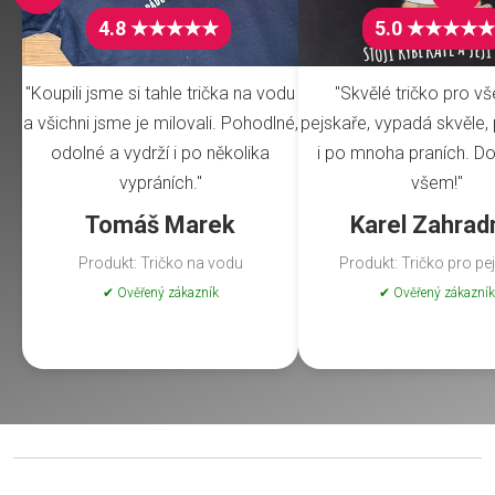
4.8 ★★★★★
5.0 ★★★★★
"Koupili jsme si tahle trička na vodu
"Skvělé tričko pro v
a všichni jsme je milovali. Pohodlné,
pejskaře, vypadá skvěle, 
odolné a vydrží i po několika
i po mnoha praních. Do
vypráních."
všem!"
Tomáš Marek
Karel Zahrad
Produkt: Tričko na vodu
Produkt: Tričko pro pe
✔ Ověřený zákazník
✔ Ověřený zákazník