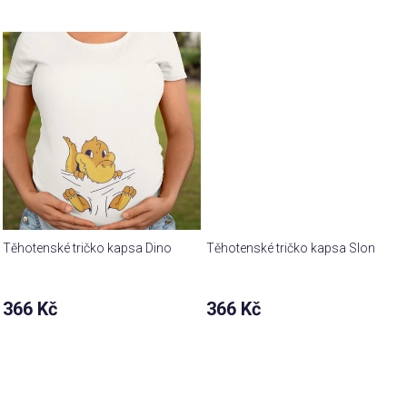
produktu
je
4,9
z 5
hvězdiček.
Těhotenské tričko kapsa Dino
Těhotenské tričko kapsa Slon
366 Kč
366 Kč