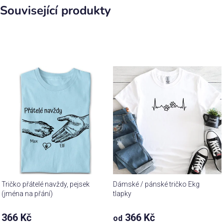
Související produkty
Tričko přátelé navždy, pejsek
Dámské / pánské tričko Ekg
(jména na přání)
tlapky
Průměrné
366 Kč
366 Kč
od
hodnocení