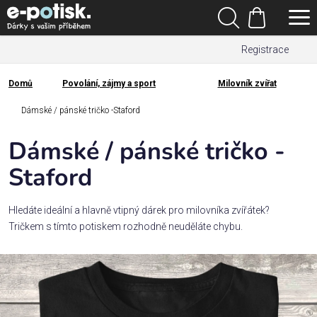
Přejít
Hledat
na
Nákupní
obsah
Registrace
košík
Den
otců
Domů
Povolání, zájmy a sport
Milovník zvířat
Domů
Kategorie
Dámské / pánské tričko -Staford
Dámské / pánské tričko -
Dárek
pro
Staford
Rodina
Hledáte ideální a hlavně vtipný dárek pro milovníka zvířátek?
/
Tričkem s tímto potiskem rozhodně neuděláte chybu.
Láska
Povolání,
zájmy a
sport