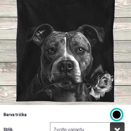
Příležitosti
Domácnost
Kolekce
Oblečení
Přihlášení
Barva trička
Střih