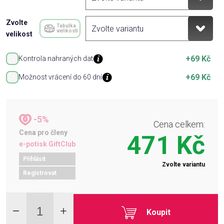
Zvolte
Tabulka
velikostí
velikost
+69 Kč
Kontrola nahraných dat
+69 Kč
Možnost vrácení do 60 dní
-5%
Cena celkem:
Cena pro členy
471 Kč
e-potisk GiftClub
Přihlásit
Zvolte variantu
Registrovat
Koupit