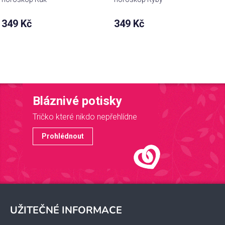
349 Kč
349 Kč
Bláznivé potisky
Tričko které nikdo nepřehlídne
Prohlédnout
Z
á
UŽITEČNÉ INFORMACE
p