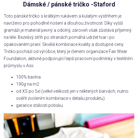
Dámské / pánské tričko -Staford
Toto pánské tričko s krátkým rukávem a kulatým výstřihem je
navrženo pro pohodlné nošení a dlouhou životnost. Díky vyšší
gramáži je materiál pevný a odolný, zároveň však zůstává příjemný
na těle. Bezešvý střih po stranách pomáhá udržet tvar i po
opakovaném praní. Skvělá kombinace kvality a dostupné ceny.
Tričko pochází od výrobce, který je členem organizace Fair Wear
Foundation, aktivně podporující lepší pracovní podmínky v textilním
průmyslu v Asii.
100% bavlna
190g na m2
od XS po 5xl (velké velikosti jen v některých barvách, nutno
ověřit zvolením kombinace v detailu produktu)
garance stálosti potisku