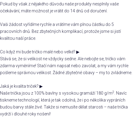
Pokud by však z nějakého důvodu naše produkty nesplnily vaše
očekávání, máte možnost je vrátit do 14 dnů od doručení.
Vaši žádost vyřídíme rychle a vrátíme vám plnou částku do 5
pracovních dnů. Bez zbytečných komplikací, protože jsme si jistí
kvalitou naší práce.
Co když mi bude tričko malé nebo velké?
▶
Stává se, že si velikost ne vždycky sedne. Ale nebojte se, tričko vám
zdarma vyměníme! Stačí nám napsat nebo zavolat, a my vám rychle
pošleme správnou velikost. Žádné zbytečné obavy – my to zvládneme.
Jaká je kvalita triček?
▶
2
Naše trička jsou z 100% bavlny s vysokou gramáží 180 g/m
. Navíc
tiskneme technologií, která je tak odolná, že i po několika vypráních
budou barvy stále živé. Takže si nemusíte dělat starosti – naše trička
vydrží i dlouhé roky nošení!