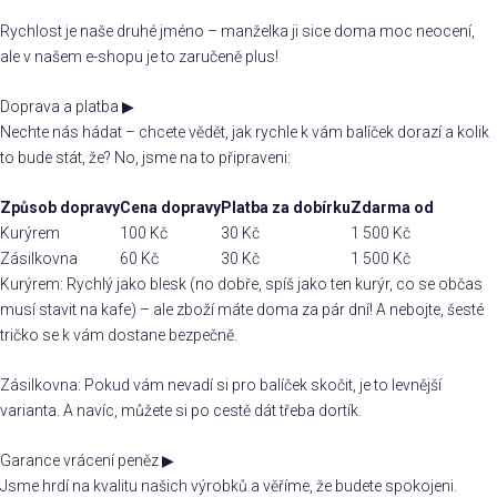
Rychlost je naše druhé jméno – manželka ji sice doma moc neocení,
ale v našem e-shopu je to zaručeně plus!
Doprava a platba
▶
Nechte nás hádat – chcete vědět, jak rychle k vám balíček dorazí a kolik
to bude stát, že? No, jsme na to připraveni:
Způsob dopravy
Cena dopravy
Platba za dobírku
Zdarma od
Kurýrem
100 Kč
30 Kč
1 500 Kč
Zásilkovna
60 Kč
30 Kč
1 500 Kč
Kurýrem: Rychlý jako blesk (no dobře, spíš jako ten kurýr, co se občas
musí stavit na kafe) – ale zboží máte doma za pár dní! A nebojte, šesté
tričko se k vám dostane bezpečně.
Zásilkovna: Pokud vám nevadí si pro balíček skočit, je to levnější
varianta. A navíc, můžete si po cestě dát třeba dortík.
Garance vrácení peněz
▶
Jsme hrdí na kvalitu našich výrobků a věříme, že budete spokojeni.