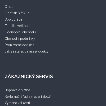
a
t
O nás
í
E-potisk GiftClub
Spolupráce
Tabulka velikostí
Hodnocení obchodu
Obchodní podmínky
Používáme cookies
Jak se starat o naše produkty
ZÁKAZNICKÝ SERVIS
Doprava a platba
Reklamační řád a vrácení zboží
Výměna velikosti