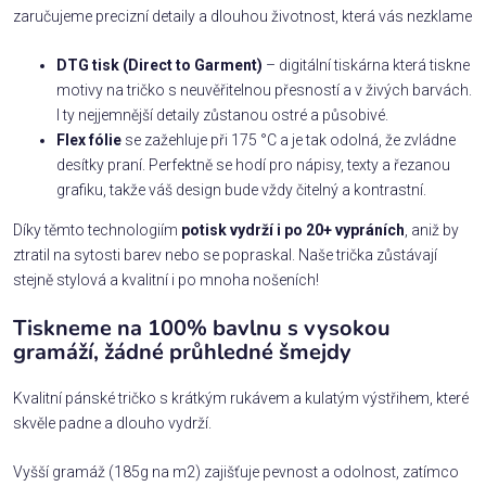
zaručujeme precizní detaily a dlouhou životnost, která vás nezklame
DTG tisk (Direct to Garment)
– digitální tiskárna která tiskne
motivy na tričko s neuvěřitelnou přesností a v živých barvách.
I ty nejjemnější detaily zůstanou ostré a působivé.
Flex fólie
se zažehluje při 175 °C a je tak odolná, že zvládne
desítky praní. Perfektně se hodí pro nápisy, texty a řezanou
grafiku, takže váš design bude vždy čitelný a kontrastní.
Díky těmto technologiím
potisk vydrží i po 20+ vypráních
, aniž by
ztratil na sytosti barev nebo se popraskal. Naše trička zůstávají
stejně stylová a kvalitní i po mnoha nošeních!
Tiskneme na 100% bavlnu s vysokou
gramáží, žádné průhledné šmejdy
Kvalitní pánské tričko s krátkým rukávem a kulatým výstřihem, které
skvěle padne a dlouho vydrží.
Vyšší gramáž (185g na m2) zajišťuje pevnost a odolnost, zatímco