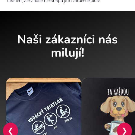
neocení, ale v našem e-shopu je to zaručeně plus!
Naši zákazníci nás
milují!
❮
❯