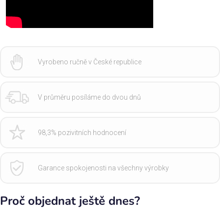
Vyrobeno ručně v České republice
V průměru posíláme do dvou dnů
98,3% pozivitních hodnocení
Garance spokojenosti na všechny výrobky
Proč objednat ještě dnes?