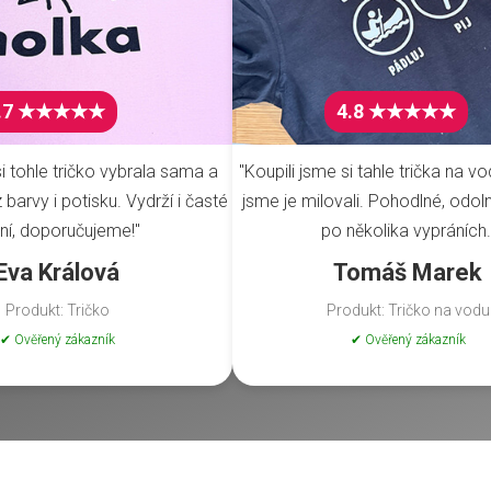
.7 ★★★★★
4.8 ★★★★★
i tohle tričko vybrala sama a
"Koupili jsme si tahle trička na vo
barvy i potisku. Vydrží i časté
jsme je milovali. Pohodlné, odoln
ní, doporučujeme!"
po několika vypráních.
Eva Králová
Tomáš Marek
Produkt: Tričko
Produkt: Tričko na vodu
✔ Ověřený zákazník
✔ Ověřený zákazník