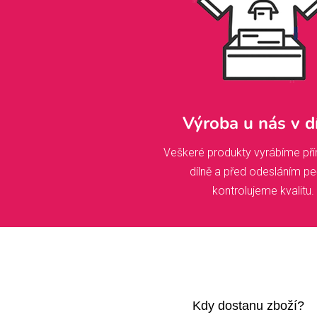
Výroba u nás v d
Veškeré produkty vyrábíme pří
dílně a před odesláním pe
kontrolujeme kvalitu.
Kdy dostanu zboží?