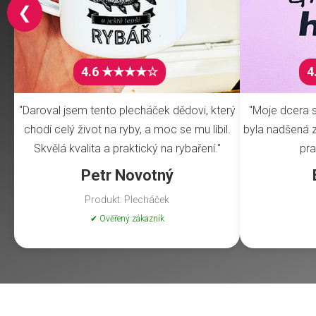
❮
4.6 ★★★★☆
4
"Daroval jsem tento plecháček dědovi, který
"Moje dcera s
chodí celý život na ryby, a moc se mu líbil.
byla nadšená z 
Skvělá kvalita a praktický na rybaření."
pra
Petr Novotný
Produkt: Plecháček
✔ Ověřený zákazník