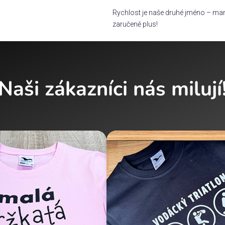
Rychlost je naše druhé jméno – man
zaručeně plus!
Naši zákazníci nás milují