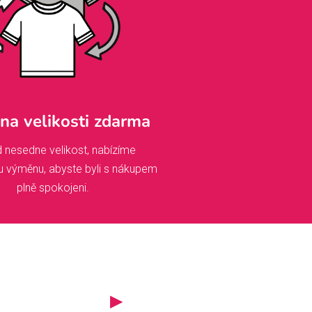
a velikosti zdarma
 nesedne velikost, nabízíme
u výměnu, abyste byli s nákupem
plně spokojeni.
▶