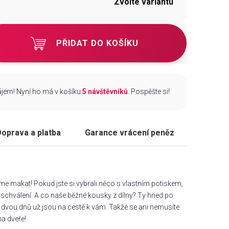
Zvolte variantu
PŘIDAT DO KOŠÍKU
zájem! Nyní ho má v košíku
5 návštěvníků
. Pospěšte si!
oprava a platba
Garance vrácení peněz
áme makat! Pokud jste si vybrali něco s vlastním potiskem,
chválení. A co naše běžné kousky z dílny? Ty hned po
dvou dnů už jsou na cestě k vám. Takže se ani nemusíte
na dveře!