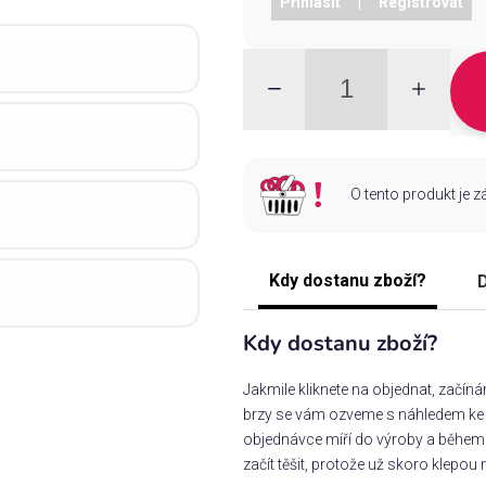
Přihlásit
|
Registrovat
O tento produkt je 
Kdy dostanu zboží?
D
Kdy dostanu zboží?
Jakmile kliknete na objednat, začín
brzy se vám ozveme s náhledem ke s
objednávce míří do výroby a během 
začít těšit, protože už skoro klepou 