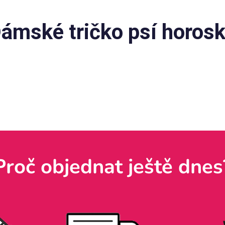
ámské tričko psí horos
Proč objednat ještě dnes