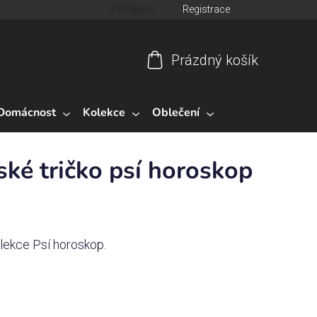
Přihlášení
Registrace
Prázdný košík
Nákupní
košík
Domácnost
Kolekce
Oblečení
ké tričko psí horoskop
olekce Psí horoskop.