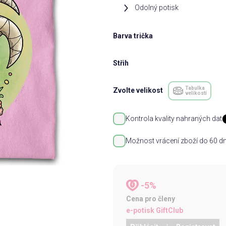
Odolný potisk
Barva trička
Střih
Tabulka
Zvolte velikost
velikostí
Kontrola kvality nahraných dat
Možnost vrácení zboží do 60 dn
-5%
Cena pro členy
e-potisk GiftClub