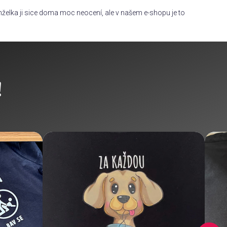
želka ji sice doma moc neocení, ale v našem e-shopu je to
!