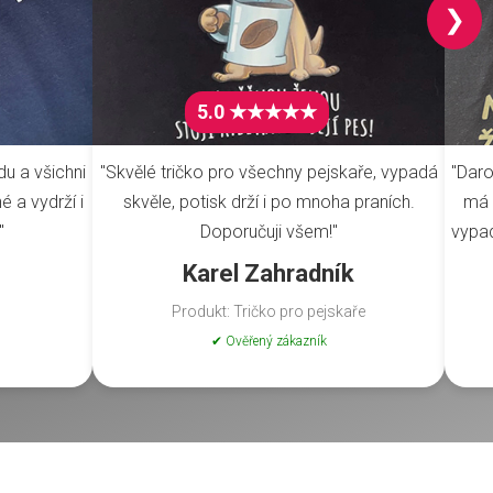
❯
5.0 ★★★★★
du a všichni
"Skvělé tričko pro všechny pejskaře, vypadá
"Daro
é a vydrží i
skvěle, potisk drží i po mnoha praních.
má 
"
Doporučuji všem!"
vypad
Karel Zahradník
Produkt: Tričko pro pejskaře
✔ Ověřený zákazník