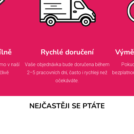
ílně
Rychlé doručení
Výměn
mo v naší
Vaše objednávka bude doručena během
Pokud
člivě
2–5 pracovních dní, často i rychleji než
bezplatno
očekáváte.
NEJČASTĚJI SE PTÁTE