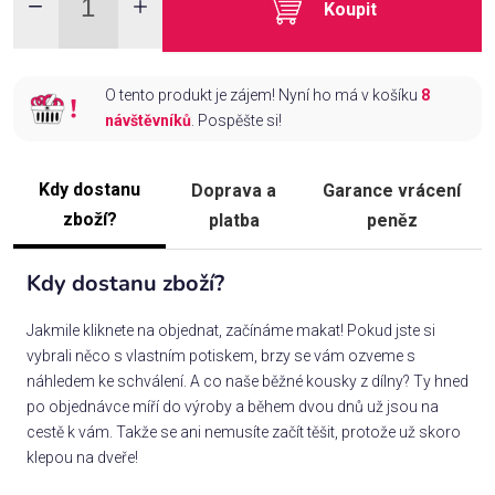
Koupit
O tento produkt je zájem! Nyní ho má v košíku
8
návštěvníků
. Pospěšte si!
Kdy dostanu
Doprava a
Garance vrácení
zboží?
platba
peněz
Kdy dostanu zboží?
Jakmile kliknete na objednat, začínáme makat! Pokud jste si
vybrali něco s vlastním potiskem, brzy se vám ozveme s
náhledem ke schválení. A co naše běžné kousky z dílny? Ty hned
po objednávce míří do výroby a během dvou dnů už jsou na
cestě k vám. Takže se ani nemusíte začít těšit, protože už skoro
klepou na dveře!