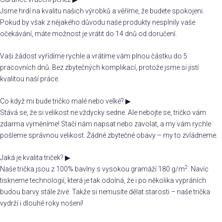
Jsme hrdí na kvalitu našich výrobků a věříme, že budete spokojeni.
Pokud by však z nějakého důvodu naše produkty nesplnily vaše
očekávání, máte možnost je vrátit do 14 dnů od doručení.
Vaši žádost vyřídíme rychle a vrátíme vám plnou částku do 5
pracovních dnů. Bez zbytečných komplikací, protože jsme si jistí
kvalitou naší práce.
Co když mi bude tričko malé nebo velké?
▶
Stává se, že si velikost ne vždycky sedne. Ale nebojte se, tričko vám
zdarma vyměníme! Stačí nám napsat nebo zavolat, a my vám rychle
pošleme správnou velikost. Žádné zbytečné obavy – my to zvládneme.
Jaká je kvalita triček?
▶
2
Naše trička jsou z 100% bavlny s vysokou gramáží 180 g/m
. Navíc
tiskneme technologií, která je tak odolná, že i po několika vypráních
budou barvy stále živé. Takže si nemusíte dělat starosti – naše trička
vydrží i dlouhé roky nošení!