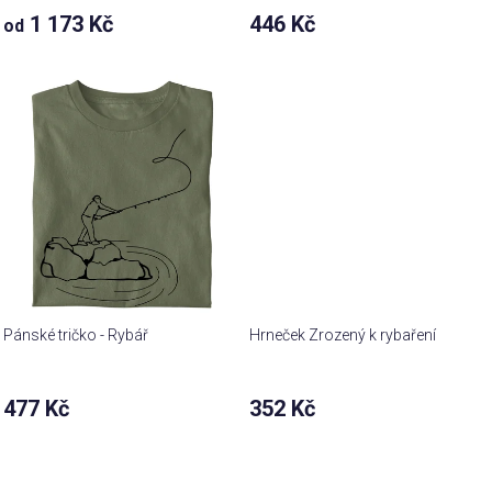
1 173 Kč
446 Kč
od
Pánské tričko - Rybář
Hrneček Zrozený k rybaření
477 Kč
352 Kč