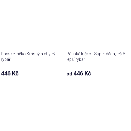
Pánské tričko Krásný a chytrý
Pánské tričko - Super děda, ještě
rybář
lepší rybář
446 Kč
446 Kč
od