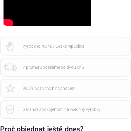
Vyrobeno ručně v České republice
V průměru posíláme do dvou dnů
98,3% pozivitních hodnocení
Garance spokojenosti na všechny výrobky
Proč objednat ještě dnes?