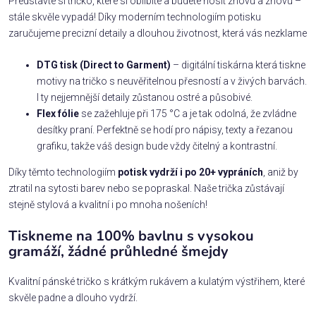
Představte si tričko, které si oblíbíte a budete nosit znovu a znovu –
stále skvěle vypadá! Díky moderním technologiím potisku
zaručujeme precizní detaily a dlouhou životnost, která vás nezklame
DTG tisk (Direct to Garment)
– digitální tiskárna která tiskne
motivy na tričko s neuvěřitelnou přesností a v živých barvách.
I ty nejjemnější detaily zůstanou ostré a působivé.
Flex fólie
se zažehluje při 175 °C a je tak odolná, že zvládne
desítky praní. Perfektně se hodí pro nápisy, texty a řezanou
grafiku, takže váš design bude vždy čitelný a kontrastní.
Díky těmto technologiím
potisk vydrží i po 20+ vypráních
, aniž by
ztratil na sytosti barev nebo se popraskal. Naše trička zůstávají
stejně stylová a kvalitní i po mnoha nošeních!
Tiskneme na 100% bavlnu s vysokou
gramáží, žádné průhledné šmejdy
Kvalitní pánské tričko s krátkým rukávem a kulatým výstřihem, které
skvěle padne a dlouho vydrží.