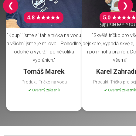
❮
❯
4.8 ★★★★★
5.0 ★★★★★
"Koupili jsme si tahle trička na vodu
"Skvělé tričko pro v
a všichni jsme je milovali. Pohodlné,
pejskaře, vypadá skvěle, 
odolné a vydrží i po několika
i po mnoha praních. Do
vypráních."
všem!"
Tomáš Marek
Karel Zahrad
Produkt: Tričko na vodu
Produkt: Tričko pro pe
✔ Ověřený zákazník
✔ Ověřený zákazník