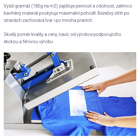
Vyšší gramáž (185g na m2) zajišťuje pevnost a odolnost, zatímco
bavlněný materiál poskytuje maximální pohodlí. Bezešvý střih po
stranách zachovává tvar i po mnoha praních.
Skvělý poměr kvality a ceny, navíc od výrobce podporujícího
etickou a férovou výrobu