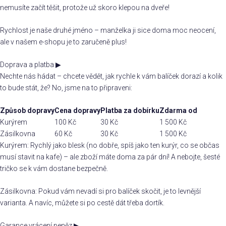
nemusíte začít těšit, protože už skoro klepou na dveře!
Rychlost je naše druhé jméno – manželka ji sice doma moc neocení,
ale v našem e-shopu je to zaručeně plus!
Doprava a platba
▶
Nechte nás hádat – chcete vědět, jak rychle k vám balíček dorazí a kolik
to bude stát, že? No, jsme na to připraveni:
Způsob dopravy
Cena dopravy
Platba za dobírku
Zdarma od
Kurýrem
100 Kč
30 Kč
1 500 Kč
Zásilkovna
60 Kč
30 Kč
1 500 Kč
Kurýrem: Rychlý jako blesk (no dobře, spíš jako ten kurýr, co se občas
musí stavit na kafe) – ale zboží máte doma za pár dní! A nebojte, šesté
tričko se k vám dostane bezpečně.
Zásilkovna: Pokud vám nevadí si pro balíček skočit, je to levnější
varianta. A navíc, můžete si po cestě dát třeba dortík.
Garance vrácení peněz
▶