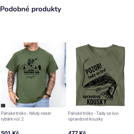
Podobné produkty
Pánské tričko - Nikdy neser
Pánské tričko - Tady se loví
rybáře vol. 2
opravdové kousky
501 Kč
477 Kč