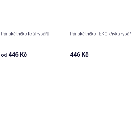
Pánské tričko Král rybářů
Pánské tričko - EKG křivka rybář
446 Kč
446 Kč
od