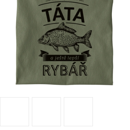
Příležitosti
Domácnost
Kolekce
Oblečení
Přihlášení