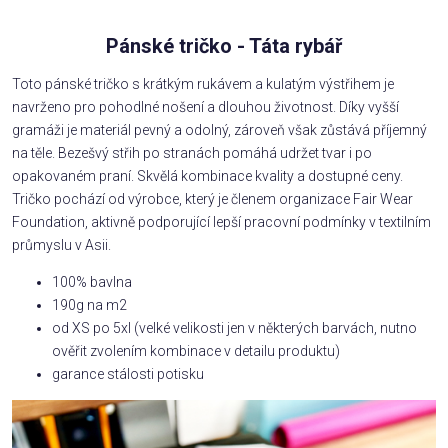
Pánské tričko - Táta rybář
Toto pánské tričko s krátkým rukávem a kulatým výstřihem je
navrženo pro pohodlné nošení a dlouhou životnost. Díky vyšší
gramáži je materiál pevný a odolný, zároveň však zůstává příjemný
na těle. Bezešvý střih po stranách pomáhá udržet tvar i po
opakovaném praní. Skvělá kombinace kvality a dostupné ceny.
Tričko pochází od výrobce, který je členem organizace Fair Wear
Foundation, aktivně podporující lepší pracovní podmínky v textilním
průmyslu v Asii.
100% bavlna
190g na m2
od XS po 5xl (velké velikosti jen v některých barvách, nutno
ověřit zvolením kombinace v detailu produktu)
garance stálosti potisku