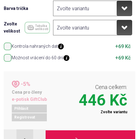
Barva trička
Zvolte
Tabulka
velikostí
velikost
+69 Kč
Kontrola nahraných dat
+69 Kč
Možnost vrácení do 60 dní
-5%
Cena celkem:
Cena pro členy
446 Kč
e-potisk GiftClub
Přihlásit
Zvolte variantu
Registrovat