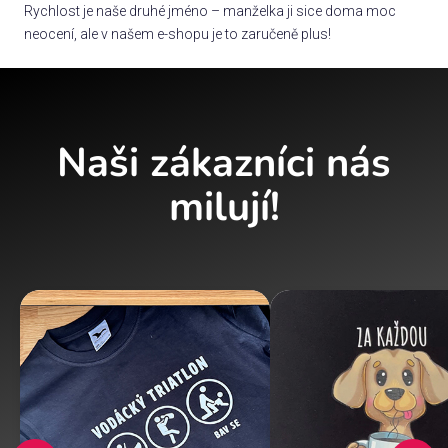
Rychlost je naše druhé jméno – manželka ji sice doma moc
neocení, ale v našem e-shopu je to zaručeně plus!
Naši zákazníci nás
milují!