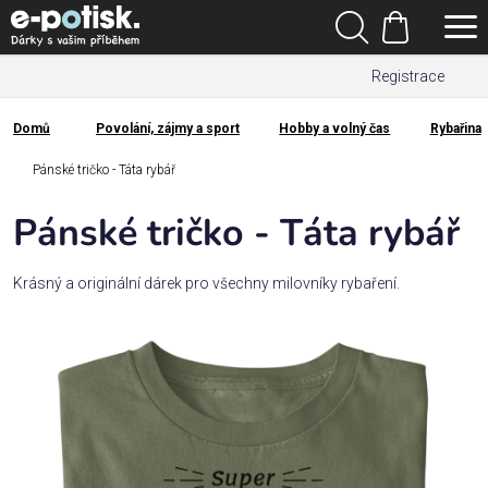
Přejít
Hledat
na
Nákupní
obsah
Registrace
košík
Den
otců
Domů
Povolání, zájmy a sport
Hobby a volný čas
Rybařina
Domů
Kategorie
Pánské tričko - Táta rybář
Pánské tričko - Táta rybář
Dárek
pro
Krásný a originální dárek pro všechny milovníky rybaření.
Rodina
/
Láska
Povolání,
zájmy a
sport