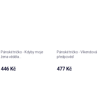
Pánské tričko - Kdyby moje
Pánské tričko - Víkendová
žena věděla...
předpověď
446 Kč
477 Kč