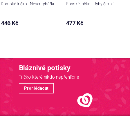
Dámské tričko - Neser rybářku
Pánské tričko - Ryby čekají
446 Kč
477 Kč
Bláznivé potisky
Tričko které nikdo nepřehlídne
Prohlédnout