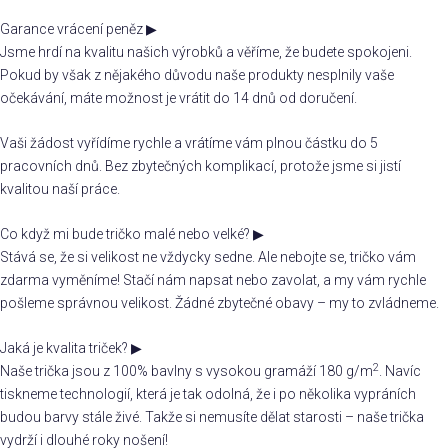
Garance vrácení peněz
▶
Jsme hrdí na kvalitu našich výrobků a věříme, že budete spokojeni.
Pokud by však z nějakého důvodu naše produkty nesplnily vaše
očekávání, máte možnost je vrátit do 14 dnů od doručení.
Vaši žádost vyřídíme rychle a vrátíme vám plnou částku do 5
pracovních dnů. Bez zbytečných komplikací, protože jsme si jistí
kvalitou naší práce.
Co když mi bude tričko malé nebo velké?
▶
Stává se, že si velikost ne vždycky sedne. Ale nebojte se, tričko vám
zdarma vyměníme! Stačí nám napsat nebo zavolat, a my vám rychle
pošleme správnou velikost. Žádné zbytečné obavy – my to zvládneme.
Jaká je kvalita triček?
▶
2
Naše trička jsou z 100% bavlny s vysokou gramáží 180 g/m
. Navíc
tiskneme technologií, která je tak odolná, že i po několika vypráních
budou barvy stále živé. Takže si nemusíte dělat starosti – naše trička
vydrží i dlouhé roky nošení!