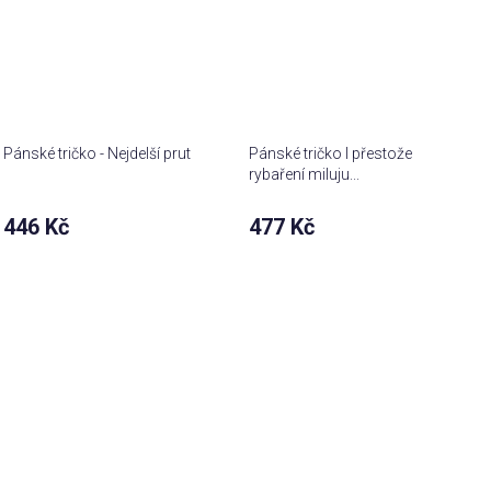
Pánské tričko - Nejdelší prut
Pánské tričko I přestože
rybaření miluju...
446 Kč
477 Kč