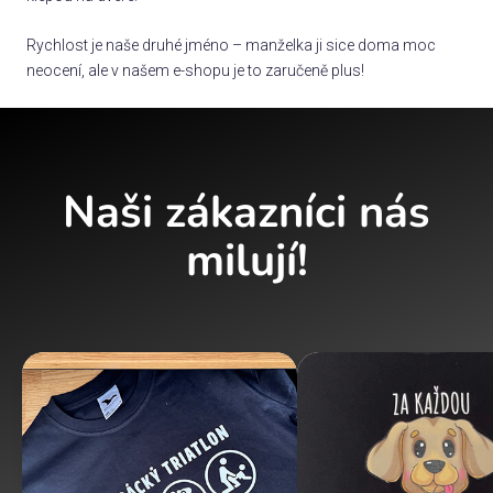
Rychlost je naše druhé jméno – manželka ji sice doma moc
neocení, ale v našem e-shopu je to zaručeně plus!
Naši zákazníci nás
milují!