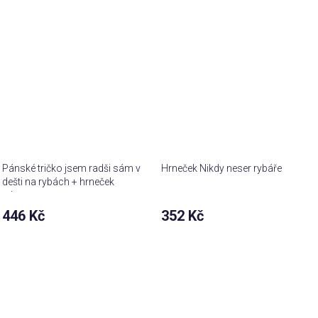
Pánské tričko jsem radši sám v
Hrneček Nikdy neser rybáře
dešti na rybách + hrneček
zdarma
446 Kč
352 Kč