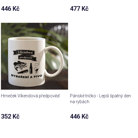
446 Kč
477 Kč
Hrneček Víkendová předpověď
Pánské tričko - Lepší špatný den
na rybách
352 Kč
446 Kč