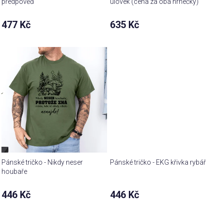
předpověď
úlovek (cena za oba hrnečky)
477 Kč
635 Kč
Pánské tričko - Nikdy neser
Pánské tričko - EKG křivka rybář
houbaře
446 Kč
446 Kč