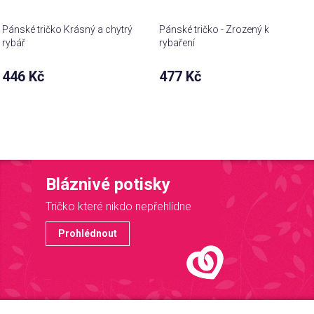
Pánské tričko Krásný a chytrý
Pánské tričko - Zrozený k
rybář
rybaření
446 Kč
477 Kč
Bláznivé potisky
Tričko které nikdo nepřehlídne
Prohlédnout