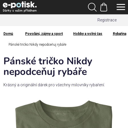
Přejít
Hledat
na
Nákupní
obsah
Registrace
košík
Den
otců
Domů
Povolání, zájmy a sport
Hobby a volný čas
Rybařina
Domů
Kategorie
Pánské tričko Nikdy nepodceňuj rybáře
Pánské tričko Nikdy
Dárek
pro
nepodceňuj rybáře
Rodina
Krásný a originální dárek pro všechny milovníky rybaření.
/
Láska
Povolání,
zájmy a
sport