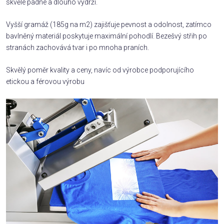
skvěle padne a dlouho vydrží.
Vyšší gramáž (185g na m2) zajišťuje pevnost a odolnost, zatímco
bavlněný materiál poskytuje maximální pohodlí. Bezešvý střih po
stranách zachovává tvar i po mnoha praních.
Skvělý poměr kvality a ceny, navíc od výrobce podporujícího
etickou a férovou výrobu