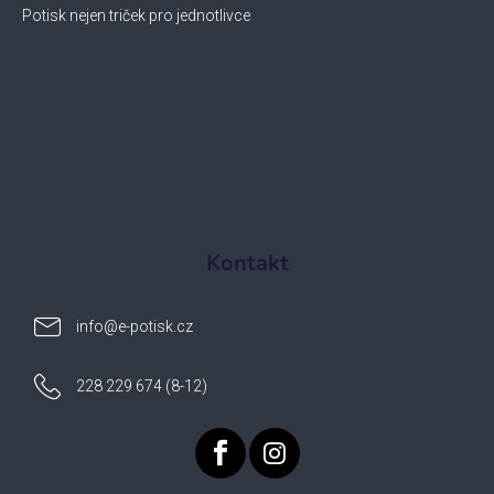
Potisk nejen triček pro jednotlivce
Kontakt
info
@
e-potisk.cz
228 229 674 (8-12)