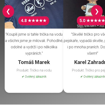
❮
❯
4.8 ★★★★★
5.0 ★★★★★
"Koupili jsme si tahle trička na vodu
"Skvělé tričko pro v
a všichni jsme je milovali. Pohodlné,
pejskaře, vypadá skvěle, 
odolné a vydrží i po několika
i po mnoha praních. Do
vypráních."
všem!"
Tomáš Marek
Karel Zahrad
Produkt: Tričko na vodu
Produkt: Tričko pro pe
✔ Ověřený zákazník
✔ Ověřený zákazník