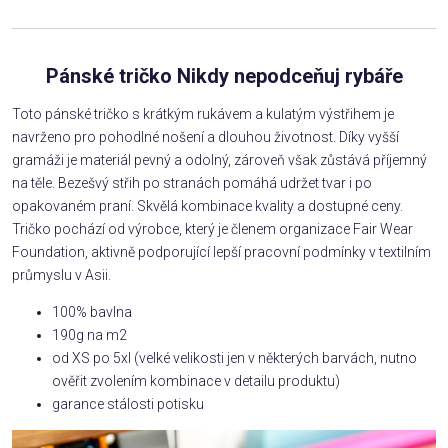
Pánské tričko Nikdy nepodceňuj rybáře
Toto pánské tričko s krátkým rukávem a kulatým výstřihem je
navrženo pro pohodlné nošení a dlouhou životnost. Díky vyšší
gramáži je materiál pevný a odolný, zároveň však zůstává příjemný
na těle. Bezešvý střih po stranách pomáhá udržet tvar i po
opakovaném praní. Skvělá kombinace kvality a dostupné ceny.
Tričko pochází od výrobce, který je členem organizace Fair Wear
Foundation, aktivně podporující lepší pracovní podmínky v textilním
průmyslu v Asii.
100% bavlna
190g na m2
od XS po 5xl (velké velikosti jen v některých barvách, nutno
ověřit zvolením kombinace v detailu produktu)
garance stálosti potisku