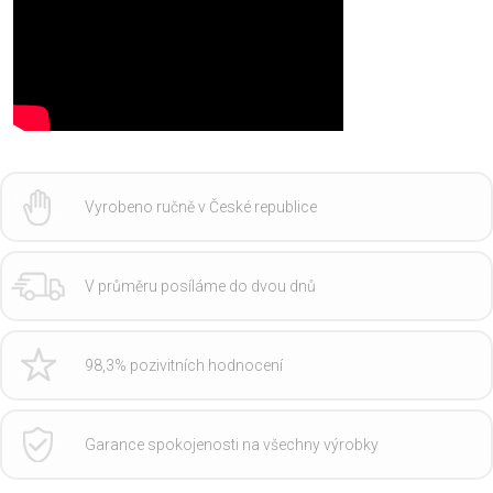
Vyrobeno ručně v České republice
V průměru posíláme do dvou dnů
98,3% pozivitních hodnocení
Garance spokojenosti na všechny výrobky