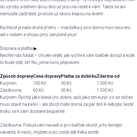
do výroby a během dvou dnů už jsou na cestě k vám. Takže se ani
nemusíte začít těšit, protože už skoro klepou na dveře!
Rychlost je naše druhé jméno – manželka ji sice doma moc neocení,
ale v našem e-shopu je to zaručeně plus!
Doprava a platba
▶
Nechte nás hádat – chcete vědět, jak rychle k vám balíček dorazí a kolik
to bude stát, že? No, jsme na to připraveni:
Způsob dopravy
Cena dopravy
Platba za dobírku
Zdarma od
Kurýrem
100 Kč
30 Kč
1 500 Kč
Zásilkovna
60 Kč
30 Kč
1 500 Kč
Kurýrem: Rychlý jako blesk (no dobře, spíš jako ten kurýr, co se občas
musí stavit na kafe) – ale zboží máte doma za pár dní! A nebojte, šesté
tričko se k vám dostane bezpečně.
Zásilkovna: Pokud vám nevadí si pro balíček skočit, je to levnější
varianta. A navíc, můžete si po cestě dát třeba dortík.