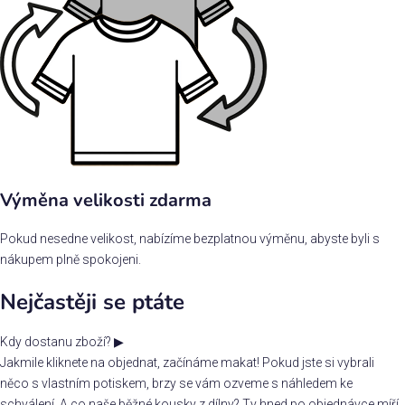
Výměna velikosti zdarma
Pokud nesedne velikost, nabízíme bezplatnou výměnu, abyste byli s
nákupem plně spokojeni.
Nejčastěji se ptáte
Kdy dostanu zboží?
▶
Jakmile kliknete na objednat, začínáme makat! Pokud jste si vybrali
něco s vlastním potiskem, brzy se vám ozveme s náhledem ke
schválení. A co naše běžné kousky z dílny? Ty hned po objednávce míří