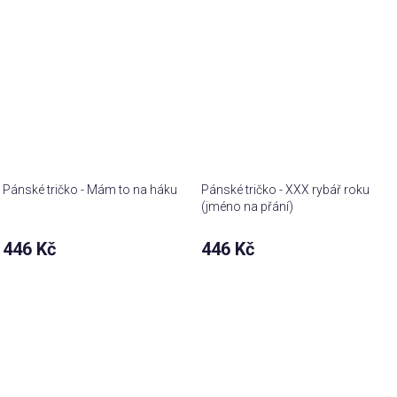
Pánské tričko - Mám to na háku
Pánské tričko - XXX rybář roku
(jméno na přání)
446 Kč
446 Kč