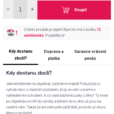
Koupit
O tento produkt je zájem! Nyní ho má v košíku
12
návštěvníků
. Pospěšte si!
Kdy dostanu
Doprava a
Garance vrácení
zboží?
platba
peněz
Kdy dostanu zboží?
Jakmile kliknete na objednat, začínáme makat! Pokud jste si
vybrali něco s vlastním potiskem, brzy se vám ozveme s
náhledem ke schválení. A co naše běžné kousky z dílny? Ty hned
po objednávce míří do výroby a během dvou dnů už jsou na
cestě k vám. Takže se ani nemusíte začít těšit, protože už skoro
klepou na dveře!