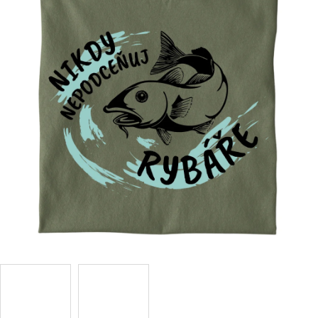
Příležitosti
Domácnost
Kolekce
Oblečení
Přihlášení