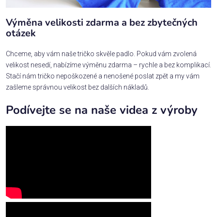
Výměna velikosti zdarma a bez zbytečných
otázek
Chceme, aby vám naše tričko skvěle padlo. Pokud vám zvolená
velikost nesedí, nabízíme výměnu zdarma – rychle a bez komplikací.
Stačí nám tričko nepoškozené a nenošené poslat zpět a my vám
zašleme správnou velikost bez dalších nákladů.
Podívejte se na naše videa z výroby