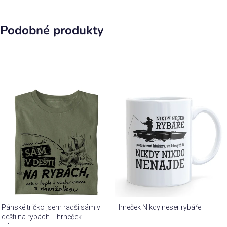
Podobné produkty
Pánské tričko jsem radši sám v
Hrneček Nikdy neser rybáře
dešti na rybách + hrneček
zdarma