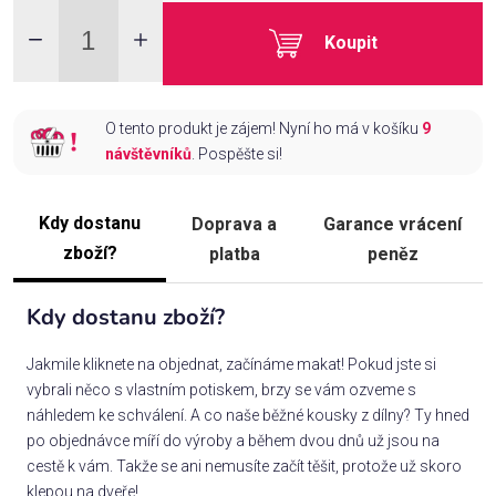
Koupit
O tento produkt je zájem! Nyní ho má v košíku
9
návštěvníků
. Pospěšte si!
Kdy dostanu
Doprava a
Garance vrácení
zboží?
platba
peněz
Kdy dostanu zboží?
Jakmile kliknete na objednat, začínáme makat! Pokud jste si
vybrali něco s vlastním potiskem, brzy se vám ozveme s
náhledem ke schválení. A co naše běžné kousky z dílny? Ty hned
po objednávce míří do výroby a během dvou dnů už jsou na
cestě k vám. Takže se ani nemusíte začít těšit, protože už skoro
klepou na dveře!