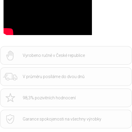
Vyrobeno ručně v České republice
V průměru posíláme do dvou dnů
98,3% pozivitních hodnocení
Garance spokojenosti na všechny výrobky