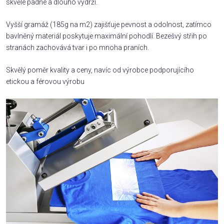
skvěle padne a dlouho vydrží.
Vyšší gramáž (185g na m2) zajišťuje pevnost a odolnost, zatímco
bavlněný materiál poskytuje maximální pohodlí. Bezešvý střih po
stranách zachovává tvar i po mnoha praních.
Skvělý poměr kvality a ceny, navíc od výrobce podporujícího
etickou a férovou výrobu