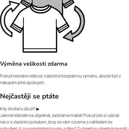
Výměna velikosti zdarma
Pokud nesedne velikost, nabízíme bezplatnou výměnu, abyste byli s
nákupem plně spokojeni.
Nejčastěji se ptáte
Kdy dostanu zboží?
▶
Jakmile kliknete na objednat, začínáme makat! Pokud jste si vybrali
něco s vlastním potiskem, brzy se vám ozveme s náhledem ke
schválení. A co naše běžné kousky z dílny? Ty hned po objednávce míří