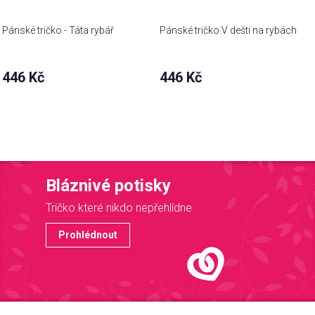
Pánské tričko - Táta rybář
Pánské tričko V dešti na rybách
446 Kč
446 Kč
Bláznivé potisky
Tričko které nikdo nepřehlídne
Prohlédnout