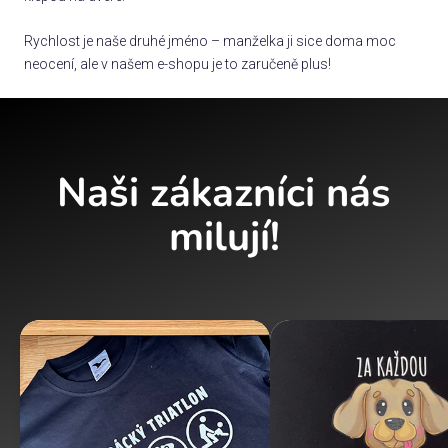
Rychlost je naše druhé jméno – manželka ji sice doma moc
neocení, ale v našem e-shopu je to zaručeně plus!
Naši zákazníci nás
milují!