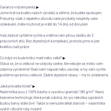
Garance vrácení peněz
▶
Jsme hrdí na kvalitu našich výrobků a věříme, že budete spokojeni.
Pokud by však z nějakého důvodu naše produkty nesplnily vaše
očekávání, máte možnost je vrátit do 14 dnů od doručení.
Vaši žádost vyřídíme rychle a vrátíme vám plnou částku do 5
pracovních dnů. Bez zbytečných komplikací, protože jsme si jistí
kvalitou naší práce.
Co když mi bude tričko malé nebo velké?
▶
Stává se, že si velikost ne vždycky sedne. Ale nebojte se, tričko vám
zdarma vyměníme! Stačí nám napsat nebo zavolat, a my vám rychle
pošleme správnou velikost. Žádné zbytečné obavy – my to zvládneme.
Jaká je kvalita triček?
▶
2
Naše trička jsou z 100% bavlny s vysokou gramáží 180 g/m
. Navíc
tiskneme technologií, která je tak odolná, že i po několika vypráních
budou barvy stále živé. Takže si nemusíte dělat starosti – naše trička
vydrží i dlouhé roky nošení!