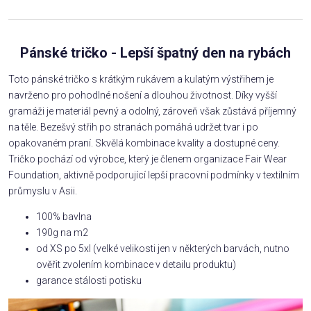
Pánské tričko - Lepší špatný den na rybách
Toto pánské tričko s krátkým rukávem a kulatým výstřihem je
navrženo pro pohodlné nošení a dlouhou životnost. Díky vyšší
gramáži je materiál pevný a odolný, zároveň však zůstává příjemný
na těle. Bezešvý střih po stranách pomáhá udržet tvar i po
opakovaném praní. Skvělá kombinace kvality a dostupné ceny.
Tričko pochází od výrobce, který je členem organizace Fair Wear
Foundation, aktivně podporující lepší pracovní podmínky v textilním
průmyslu v Asii.
100% bavlna
190g na m2
od XS po 5xl (velké velikosti jen v některých barvách, nutno
ověřit zvolením kombinace v detailu produktu)
garance stálosti potisku