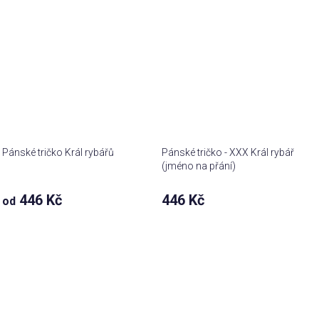
Pánské tričko Král rybářů
Pánské tričko - XXX Král rybář
(jméno na přání)
446 Kč
446 Kč
od