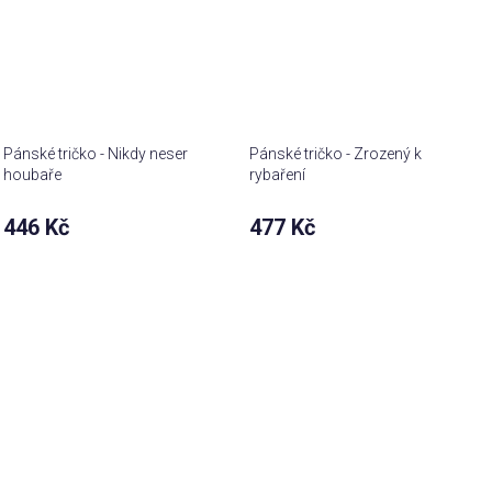
Pánské tričko - Nikdy neser
Pánské tričko - Zrozený k
houbaře
rybaření
446 Kč
477 Kč