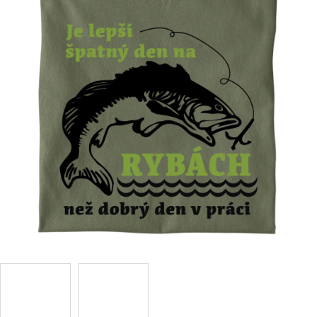
Příležitosti
Domácnost
Kolekce
Oblečení
Přihlášení