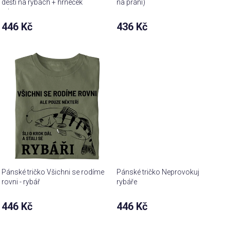
dešti na rybách + hrneček
na přání)
zdarma
446 Kč
436 Kč
Pánské tričko Všichni se rodíme
Pánské tričko Neprovokuj
rovni - rybář
rybáře
446 Kč
446 Kč