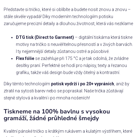
Představte si tričko, které si oblíbíte a budete nosit znovu a znovu –
stále skvěle vypadá! Díky moderním technologiím potisku
zaručujeme precizní detaily a dlouhou životnost, která vás nezklame
DTG tisk (Direct to Garment)
– digitální tiskárna která tiskne
motivy na tričko s neuvěřitelnou přesností a v živých barvách.
I ty nejjemnější detaily zůstanou ostré a působivé.
Flex fólie
se zažehluje při 175 °C a je tak odolná, že zvládne
desítky praní. Perfektně se hodí pro nápisy, texty a řezanou
grafiku, takže váš design bude vždy čitelný a kontrastní.
Díky těmto technologiím
potisk vydrží i po 20+ vypráních
, aniž by
ztratil na sytosti barev nebo se popraskal. Naše trička zůstávají
stejně stylová a kvalitní i po mnoha nošeních!
Tiskneme na 100% bavlnu s vysokou
gramáží, žádné průhledné šmejdy
Kvalitní pánské tričko s krátkým rukávem a kulatým výstřihem, které