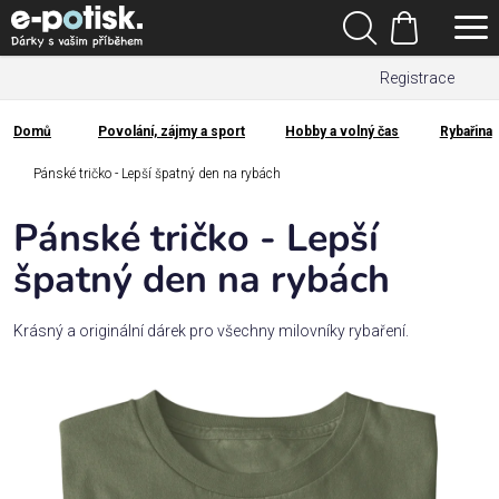
Přejít
Hledat
na
Nákupní
obsah
Registrace
košík
Den
otců
Domů
Povolání, zájmy a sport
Hobby a volný čas
Rybařina
Domů
Kategorie
Pánské tričko - Lepší špatný den na rybách
Pánské tričko - Lepší
Dárek
pro
špatný den na rybách
Rodina
Krásný a originální dárek pro všechny milovníky rybaření.
/
Láska
Povolání,
zájmy a
sport