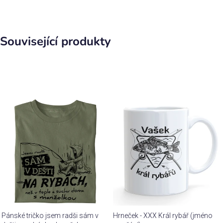
Související produkty
Pánské tričko jsem radši sám v
Hrneček - XXX Král rybář (jméno