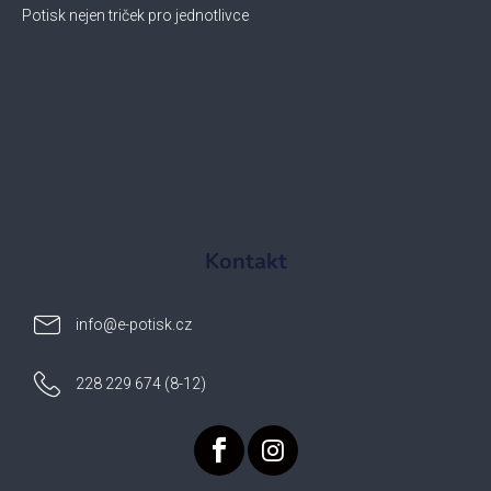
Potisk nejen triček pro jednotlivce
Kontakt
info
@
e-potisk.cz
228 229 674 (8-12)