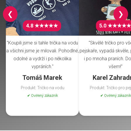
❮
❯
4.8 ★★★★★
5.0 ★★★★★
"Koupili jsme si tahle trička na vodu
"Skvělé tričko pro v
a všichni jsme je milovali. Pohodlné,
pejskaře, vypadá skvěle, 
odolné a vydrží i po několika
i po mnoha praních. Do
vypráních."
všem!"
Tomáš Marek
Karel Zahrad
Produkt: Tričko na vodu
Produkt: Tričko pro pe
✔ Ověřený zákazník
✔ Ověřený zákazník