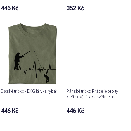
446 Kč
352 Kč
Dětské tričko - EKG křivka rybář
Pánské tričko Práce je pro ty,
kteří nevědí, jak skvěle je na
rybách
446 Kč
446 Kč