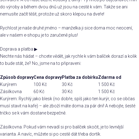
do výroby a během dvou dnů už jsou na cestě k vám. Takže se ani
nemusíte začít těšit, protože už skoro klepou na dveře!
Rychlost je naše druhé jméno – manželka ji sice doma moc neocení,
ale v našem e-shopu je to zaručeně plus!
Doprava a platba
▶
Nechte nás hádat – chcete vědět, jak rychle k vám balíček dorazí a kolik
to bude stát, že? No, jsme na to připraveni:
Způsob dopravy
Cena dopravy
Platba za dobírku
Zdarma od
Kurýrem
100 Kč
30 Kč
1 500 Kč
Zásilkovna
60 Kč
30 Kč
1 500 Kč
Kurýrem: Rychlý jako blesk (no dobře, spíš jako ten kurýr, co se občas
musí stavit na kafe) – ale zboží máte doma za pár dní! A nebojte, šesté
tričko se k vám dostane bezpečně.
Zásilkovna: Pokud vám nevadí si pro balíček skočit, je to levnější
varianta. A navíc, můžete si po cestě dát třeba dortík.