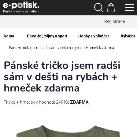
Přejít
Hledat
na
Nákupní
obsah
Registrace
košík
Den
otců
Domů
Povolání, zájmy a sport
Hobby a volný čas
Rybařina
Domů
Kategorie
Pánské tričko jsem radši sám v dešti na rybách + hrneček zdarma
Pánské tričko jsem radši
Dárek
pro
sám v dešti na rybách +
hrneček zdarma
Rodina
/
Láska
Tričko + hrneček v hodnotě 249 Kč
ZDARMA.
Povolání,
zájmy a
sport