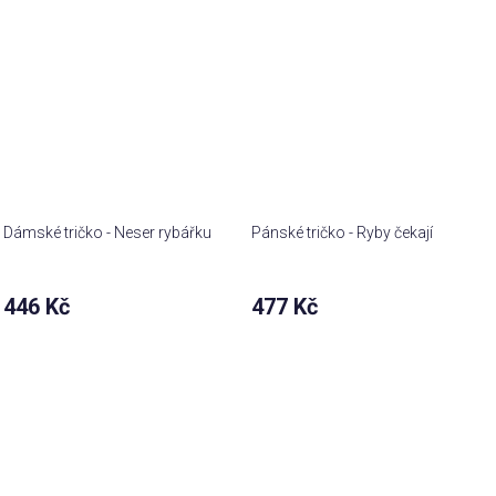
Dámské tričko - Neser rybářku
Pánské tričko - Ryby čekají
446 Kč
477 Kč