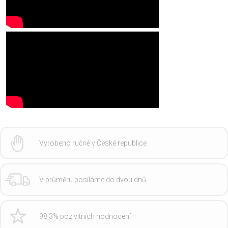
Vyrobeno ručně v České republice
V průměru posíláme do dvou dnů
98,3% pozivitních hodnocení