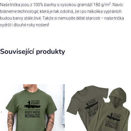
2
Naše trička jsou z 100% bavlny s vysokou gramáží 180 g/m
. Navíc
tiskneme technologií, která je tak odolná, že i po několika vypráních
budou barvy stále živé. Takže si nemusíte dělat starosti – naše trička
vydrží i dlouhé roky nošení!
Související produkty