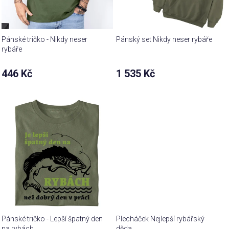
Pánské tričko - Nikdy neser
Pánský set Nikdy neser rybáře
rybáře
446 Kč
1 535 Kč
Pánské tričko - Lepší špatný den
Plecháček Nejlepší rybářský
na rybách
děda