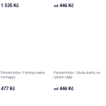
1 535 Kč
446 Kč
od
Pánské tričko - Fishing makes
Pánské tričko - Všude dobře, na
me happy
rybách nejlíp
477 Kč
446 Kč
od