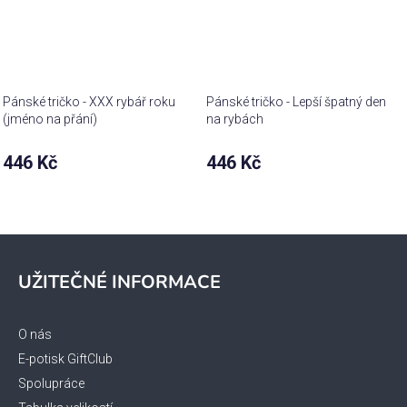
Pánské tričko - XXX rybář roku
Pánské tričko - Lepší špatný den
(jméno na přání)
na rybách
446 Kč
446 Kč
Z
á
UŽITEČNÉ INFORMACE
p
a
t
O nás
í
E-potisk GiftClub
Spolupráce