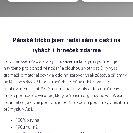
Pánské tričko jsem radši sám v dešti na
rybách + hrneček zdarma
Toto pánské tričko s krátkým rukávem a kulatým výstřihem je
navrženo pro pohodlné nošení a dlouhou životnost. Díky vyšší
gramáži je materiál pevný a odolný, zároveň však zůstává příjemný
na těle. Bezešvý střih po stranách pomáhá udržet tvar i po
opakovaném praní. Skvělá kombinace kvality a dostupné ceny.
Tričko pochází od výrobce, který je členem organizace Fair Wear
Foundation, aktivně podporující lepší pracovní podmínky v textilním
průmyslu v Asii.
100% bavlna
190g na m2