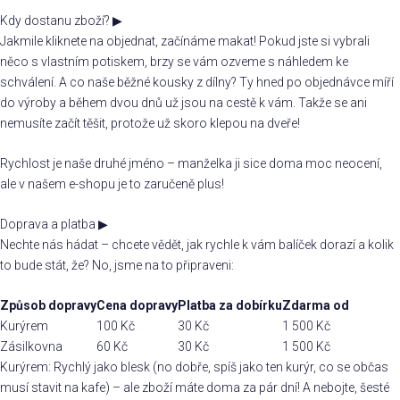
Kdy dostanu zboží?
▶
Jakmile kliknete na objednat, začínáme makat! Pokud jste si vybrali
něco s vlastním potiskem, brzy se vám ozveme s náhledem ke
schválení. A co naše běžné kousky z dílny? Ty hned po objednávce míří
do výroby a během dvou dnů už jsou na cestě k vám. Takže se ani
nemusíte začít těšit, protože už skoro klepou na dveře!
Rychlost je naše druhé jméno – manželka ji sice doma moc neocení,
ale v našem e-shopu je to zaručeně plus!
Doprava a platba
▶
Nechte nás hádat – chcete vědět, jak rychle k vám balíček dorazí a kolik
to bude stát, že? No, jsme na to připraveni:
Způsob dopravy
Cena dopravy
Platba za dobírku
Zdarma od
Kurýrem
100 Kč
30 Kč
1 500 Kč
Zásilkovna
60 Kč
30 Kč
1 500 Kč
Kurýrem: Rychlý jako blesk (no dobře, spíš jako ten kurýr, co se občas
musí stavit na kafe) – ale zboží máte doma za pár dní! A nebojte, šesté