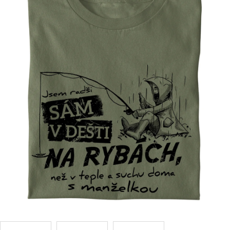
Příležitosti
Domácnost
Kolekce
Oblečení
Přihlášení