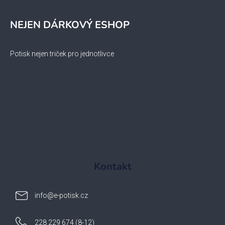
NEJEN DÁRKOVÝ ESHOP
Potisk nejen triček pro jednotlivce
Kontakt
info
@
e-potisk.cz
228 229 674 (8-12)