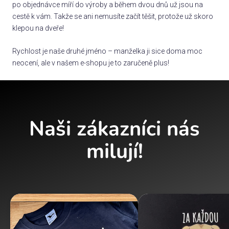
po objednávce míří do výroby a během dvou dnů už jsou na
cestě k vám. Takže se ani nemusíte začít těšit, protože už skoro
klepou na dveře!
Rychlost je naše druhé jméno – manželka ji sice doma moc
neocení, ale v našem e-shopu je to zaručeně plus!
Naši zákazníci nás
milují!