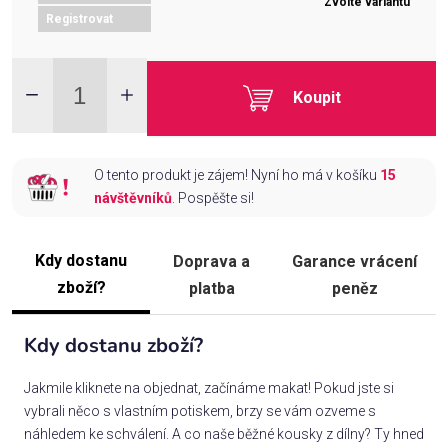
Zvolte variantu
Registrovat
Koupit
O tento produkt je zájem! Nyní ho má v košíku
15
návštěvníků
. Pospěšte si!
Kdy dostanu
Doprava a
Garance vrácení
zboží?
platba
peněz
Kdy dostanu zboží?
Jakmile kliknete na objednat, začínáme makat! Pokud jste si
vybrali něco s vlastním potiskem, brzy se vám ozveme s
náhledem ke schválení. A co naše běžné kousky z dílny? Ty hned