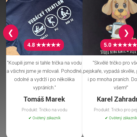
❮
❯
4.8 ★★★★★
5.0 ★★★★★
"Koupili jsme si tahle trička na vodu
"Skvělé tričko pro v
a všichni jsme je milovali. Pohodlné,
pejskaře, vypadá skvěle, 
odolné a vydrží i po několika
i po mnoha praních. Do
vypráních."
všem!"
Tomáš Marek
Karel Zahrad
Produkt: Tričko na vodu
Produkt: Tričko pro pe
✔ Ověřený zákazník
✔ Ověřený zákazník