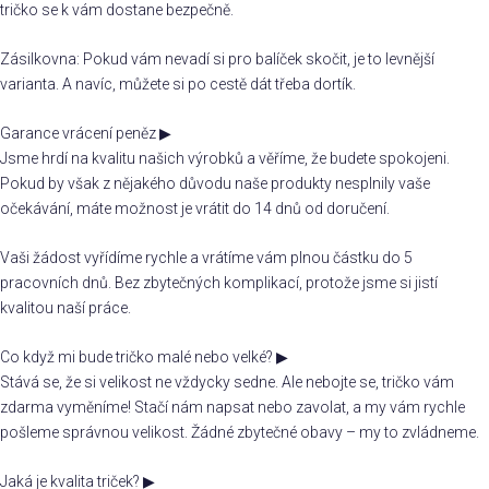
tričko se k vám dostane bezpečně.
Zásilkovna: Pokud vám nevadí si pro balíček skočit, je to levnější
varianta. A navíc, můžete si po cestě dát třeba dortík.
Garance vrácení peněz
▶
Jsme hrdí na kvalitu našich výrobků a věříme, že budete spokojeni.
Pokud by však z nějakého důvodu naše produkty nesplnily vaše
očekávání, máte možnost je vrátit do 14 dnů od doručení.
Vaši žádost vyřídíme rychle a vrátíme vám plnou částku do 5
pracovních dnů. Bez zbytečných komplikací, protože jsme si jistí
kvalitou naší práce.
Co když mi bude tričko malé nebo velké?
▶
Stává se, že si velikost ne vždycky sedne. Ale nebojte se, tričko vám
zdarma vyměníme! Stačí nám napsat nebo zavolat, a my vám rychle
pošleme správnou velikost. Žádné zbytečné obavy – my to zvládneme.
Jaká je kvalita triček?
▶