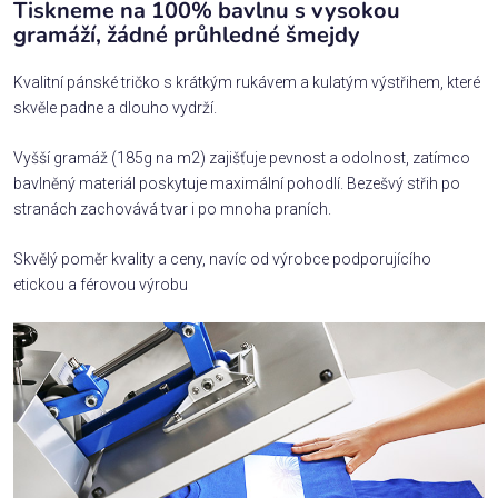
Tiskneme na 100% bavlnu s vysokou
gramáží, žádné průhledné šmejdy
Kvalitní pánské tričko s krátkým rukávem a kulatým výstřihem, které
skvěle padne a dlouho vydrží.
Vyšší gramáž (185g na m2) zajišťuje pevnost a odolnost, zatímco
bavlněný materiál poskytuje maximální pohodlí. Bezešvý střih po
stranách zachovává tvar i po mnoha praních.
Skvělý poměr kvality a ceny, navíc od výrobce podporujícího
etickou a férovou výrobu