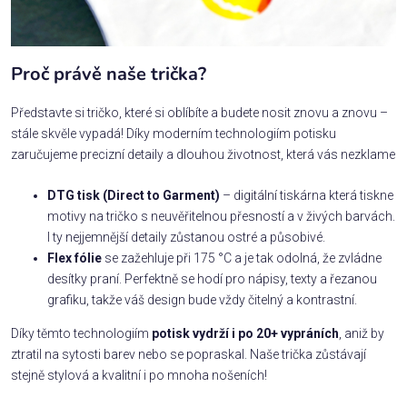
Proč právě naše trička?
Představte si tričko, které si oblíbíte a budete nosit znovu a znovu –
stále skvěle vypadá! Díky moderním technologiím potisku
zaručujeme precizní detaily a dlouhou životnost, která vás nezklame
DTG tisk (Direct to Garment)
– digitální tiskárna která tiskne
motivy na tričko s neuvěřitelnou přesností a v živých barvách.
I ty nejjemnější detaily zůstanou ostré a působivé.
Flex fólie
se zažehluje při 175 °C a je tak odolná, že zvládne
desítky praní. Perfektně se hodí pro nápisy, texty a řezanou
grafiku, takže váš design bude vždy čitelný a kontrastní.
Díky těmto technologiím
potisk vydrží i po 20+ vypráních
, aniž by
ztratil na sytosti barev nebo se popraskal. Naše trička zůstávají
stejně stylová a kvalitní i po mnoha nošeních!