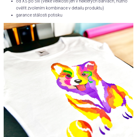
od XS po 5xl (velké velikosti jen v některých barvách, nutno
ověřit zvolením kombinace v detailu produktu)
garance stálosti potisku