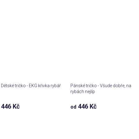
Dětské tričko - EKG křivka rybář
Pánské tričko - Všude dobře, na
rybách nejlíp
446 Kč
446 Kč
od