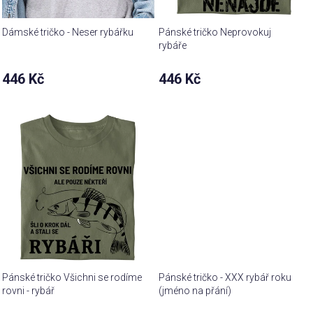
Dámské tričko - Neser rybářku
Pánské tričko Neprovokuj
rybáře
446 Kč
446 Kč
Pánské tričko Všichni se rodíme
Pánské tričko - XXX rybář roku
rovni - rybář
(jméno na přání)