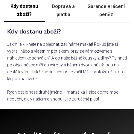
Kdy dostanu
Doprava a
Garance vrácení
zboží?
platba
peněz
Kdy dostanu zboží?
Jakmile kliknete na objednat, začínáme makat! Pokud jste si
vybrali něco s vlastním potiskem, brzy se vám ozveme s
náhledem ke schválení. A co naše běžné kousky z dílny? Ty hned
po objednávce míří do výroby a během dvou dnů už jsou na
cestě k vám. Takže se ani nemusíte začít těšit, protože už skoro
klepou na dveře!
Rychlost je naše druhé jméno – manželka ji sice doma moc
neocení, ale v našem e-shopu je to zaručeně plus!