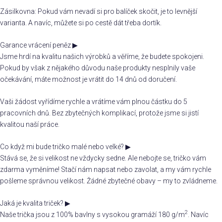
Zásilkovna: Pokud vám nevadí si pro balíček skočit, je to levnější
varianta. A navíc, můžete si po cestě dát třeba dortík.
Garance vrácení peněz
▶
Jsme hrdí na kvalitu našich výrobků a věříme, že budete spokojeni.
Pokud by však z nějakého důvodu naše produkty nesplnily vaše
očekávání, máte možnost je vrátit do 14 dnů od doručení.
Vaši žádost vyřídíme rychle a vrátíme vám plnou částku do 5
pracovních dnů. Bez zbytečných komplikací, protože jsme si jistí
kvalitou naší práce.
Co když mi bude tričko malé nebo velké?
▶
Stává se, že si velikost ne vždycky sedne. Ale nebojte se, tričko vám
zdarma vyměníme! Stačí nám napsat nebo zavolat, a my vám rychle
pošleme správnou velikost. Žádné zbytečné obavy – my to zvládneme.
Jaká je kvalita triček?
▶
2
Naše trička jsou z 100% bavlny s vysokou gramáží 180 g/m
. Navíc