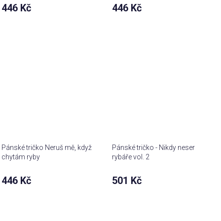
446 Kč
446 Kč
Pánské tričko Neruš mě, když
Pánské tričko - Nikdy neser
chytám ryby
rybáře vol. 2
446 Kč
501 Kč