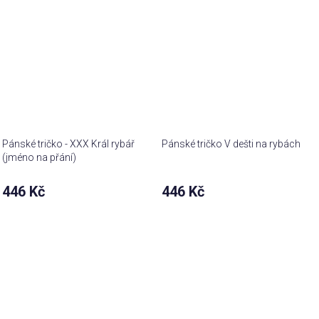
Pánské tričko - XXX Král rybář
Pánské tričko V dešti na rybách
(jméno na přání)
446 Kč
446 Kč