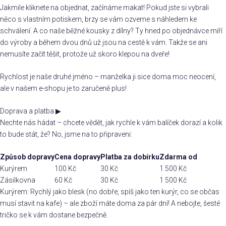
Jakmile kliknete na objednat, začínáme makat! Pokud jste si vybrali
něco s vlastním potiskem, brzy se vám ozveme s náhledem ke
schválení. A co naše běžné kousky z dílny? Ty hned po objednávce míří
do výroby a během dvou dnů už jsou na cestě k vám. Takže se ani
nemusíte začít těšit, protože už skoro klepou na dveře!
Rychlost je naše druhé jméno – manželka ji sice doma moc neocení,
ale v našem e-shopu je to zaručeně plus!
Doprava a platba
▶
Nechte nás hádat – chcete vědět, jak rychle k vám balíček dorazí a kolik
to bude stát, že? No, jsme na to připraveni:
Způsob dopravy
Cena dopravy
Platba za dobírku
Zdarma od
Kurýrem
100 Kč
30 Kč
1 500 Kč
Zásilkovna
60 Kč
30 Kč
1 500 Kč
Kurýrem: Rychlý jako blesk (no dobře, spíš jako ten kurýr, co se občas
musí stavit na kafe) – ale zboží máte doma za pár dní! A nebojte, šesté
tričko se k vám dostane bezpečně.