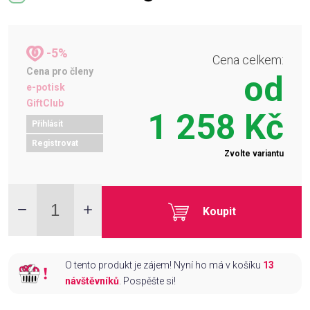
-5%
Cena celkem:
Cena pro členy
od
e-potisk
GiftClub
1 258 Kč
Přihlásit
Registrovat
Zvolte variantu
Koupit
O tento produkt je zájem! Nyní ho má v košíku
13
návštěvníků
. Pospěšte si!