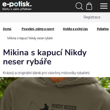
Přejít
Hledat
na
Nákupní
obsah
Registrace
košík
Den
otců
Domů
Povolání, zájmy a sport
Hobby a volný čas
Rybařina
Domů
Kategorie
Mikina s kapucí Nikdy neser rybáře
Mikina s kapucí Nikdy
Dárek
pro
neser rybáře
Rodina
Krásný a originální dárek pro všechny milovníky rybaření.
/
Láska
Povolání,
zájmy a
sport