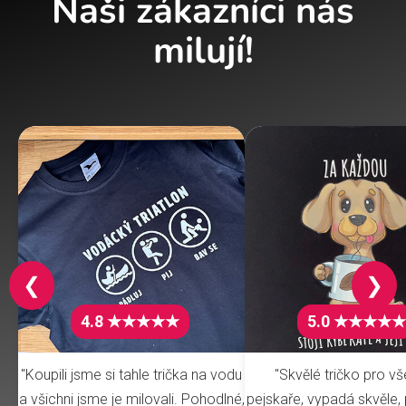
Naši zákazníci nás
milují!
❮
❯
4.8 ★★★★★
5.0 ★★★★★
"Koupili jsme si tahle trička na vodu
"Skvělé tričko pro v
a všichni jsme je milovali. Pohodlné,
pejskaře, vypadá skvěle, 