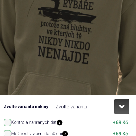
Příležitosti
Domácnost
Kolekce
Oblečení
Přihlášení
Zvolte variantu mikiny
+69 Kč
Kontrola nahraných dat
+69 Kč
Možnost vrácení do 60 dní