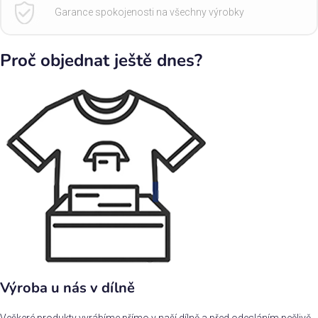
Garance spokojenosti na všechny výrobky
Proč objednat ještě dnes?
Výroba u nás v dílně
Veškeré produkty vyrábíme přímo v naší dílně a před odesláním pečlivě