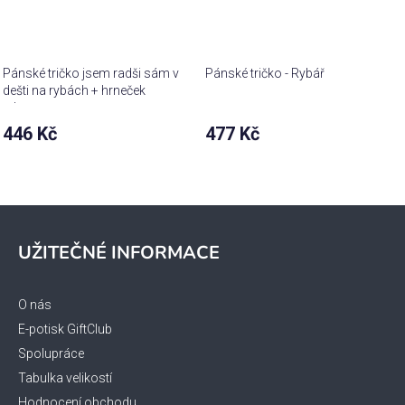
Pánské tričko jsem radši sám v
Pánské tričko - Rybář
dešti na rybách + hrneček
zdarma
446 Kč
477 Kč
Z
á
UŽITEČNÉ INFORMACE
p
a
t
O nás
í
E-potisk GiftClub
Spolupráce
Tabulka velikostí
Hodnocení obchodu