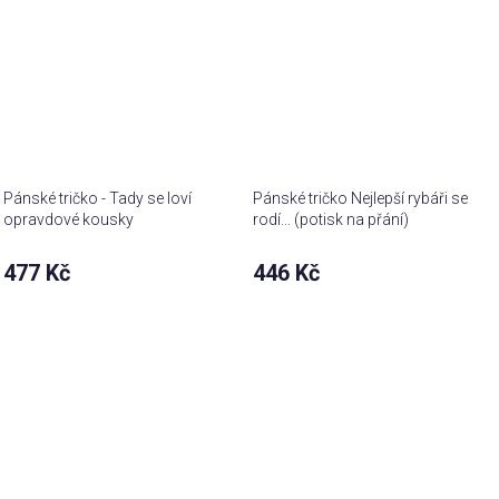
Pánské tričko - Tady se loví
Pánské tričko Nejlepší rybáři se
opravdové kousky
rodí... (potisk na přání)
477 Kč
446 Kč