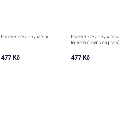
Pánské tričko - Rybaření
Pánské tričko - Rybářská
legenda (jméno na přání)
477 Kč
477 Kč