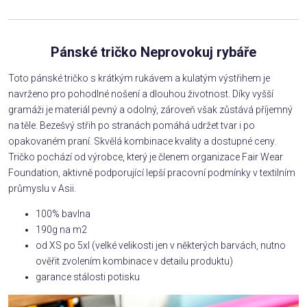
Pánské tričko Neprovokuj rybáře
Toto pánské tričko s krátkým rukávem a kulatým výstřihem je
navrženo pro pohodlné nošení a dlouhou životnost. Díky vyšší
gramáži je materiál pevný a odolný, zároveň však zůstává příjemný
na těle. Bezešvý střih po stranách pomáhá udržet tvar i po
opakovaném praní. Skvělá kombinace kvality a dostupné ceny.
Tričko pochází od výrobce, který je členem organizace Fair Wear
Foundation, aktivně podporující lepší pracovní podmínky v textilním
průmyslu v Asii.
100% bavlna
190g na m2
od XS po 5xl (velké velikosti jen v některých barvách, nutno
ověřit zvolením kombinace v detailu produktu)
garance stálosti potisku