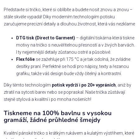
Představte si tričko, které si oblíbíte a budete nosit znovu a znovu –
stále skvěle vypadá! Díky moderním technologiím potisku
zaručujeme precizní detaily a dlouhou životnost, která vás nezklame
DTG tisk (Direct to Garment)
– digitální tiskárna která tiskne
motivy na tričko s neuvěřitelnou přesností a v živých barvách.
I ty nejjemnější detaily zůstanou ostré a působivé.
Flex fólie
se zažehluje při 175 °C a je tak odolná, že zvládne
desítky praní. Perfektně se hodí pro nápisy, texty a řezanou
grafiku, takže váš design bude vždy čitelný a kontrastní.
Díky těmto technologiím
potisk vydrží i po 20+ vypráních
, aniž by
ztratil na sytosti barev nebo se popraskal. Naše trička zůstávají
stejně stylová a kvalitní i po mnoha nošeních!
Tiskneme na 100% bavlnu s vysokou
gramáží, žádné průhledné šmejdy
Kvalitní pánské tričko s krátkým rukávem a kulatým výstřihem, které