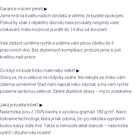
Garance vrácení peněz
▶
Jsme hrdí na kvalitu našich výrobků a věříme, že budete spokojeni.
Pokud by však z nějakého důvodu naše produkty nesplnily vaše
očekávání, máte možnost je vrátit do 14 dnů od doručení.
Vaši žádost vyřídíme rychle a vrátíme vám plnou částku do 5
pracovních dnů. Bez zbytečných komplikací, protože jsme si jistí
kvalitou naší práce.
Co když mi bude tričko malé nebo velké?
▶
Stává se, že si velikost ne vždycky sedne. Ale nebojte se, tričko vám
zdarma vyměníme! Stačí nám napsat nebo zavolat, a my vám rychle
pošleme správnou velikost. Žádné zbytečné obavy – my to zvládneme.
Jaká je kvalita triček?
▶
2
Naše trička jsou z 100% bavlny s vysokou gramáží 180 g/m
. Navíc
tiskneme technologií, která je tak odolná, že i po několika vypráních
budou barvy stále živé. Takže si nemusíte dělat starosti – naše trička
vydrží i dlouhé roky nošení!