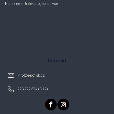
Potisk nejen triček pro jednotlivce
Kontakt
info
@
e-potisk.cz
228 229 674 (8-12)