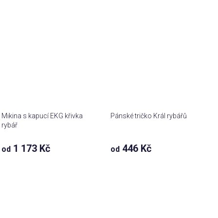
Mikina s kapucí EKG křivka
Pánské tričko Král rybářů
rybář
1 173 Kč
446 Kč
od
od