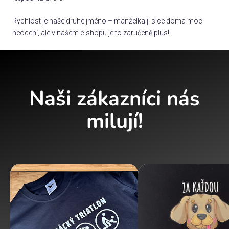
Rychlost je naše druhé jméno – manželka ji sice doma moc
neocení, ale v našem e-shopu je to zaručeně plus!
Naši zákazníci nás
milují!