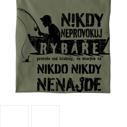
Příležitosti
Domácnost
Kolekce
Oblečení
Přihlášení