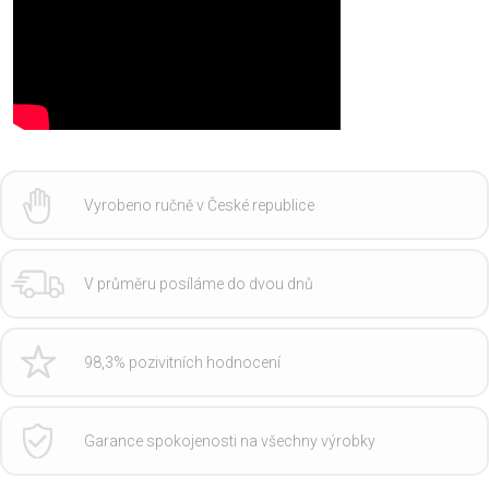
Vyrobeno ručně v České republice
V průměru posíláme do dvou dnů
98,3% pozivitních hodnocení
Garance spokojenosti na všechny výrobky