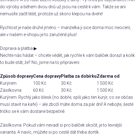
do výroby a během dvou dnů už jsou na cestě k vám. Takže se ani
nemusíte začít těšit, protože už skoro klepou na dveře!
Rychlost je naše druhé jméno – manželka ji sice doma moc neocení,
ale v našem e-shopu je to zaručeně plus!
Doprava a platba
▶
Nechte nás hádat – chcete vědět, jak rychle k vám balíček dorazí a kolik
to bude stát, že? No, jsme na to připraveni:
Způsob dopravy
Cena dopravy
Platba za dobírku
Zdarma od
Kurýrem
100 Kč
30 Kč
1 500 Kč
Zásilkovna
60 Kč
30 Kč
1 500 Kč
Kurýrem: Rychlý jako blesk (no dobře, spíš jako ten kurýr, co se občas
musí stavit na kafe) – ale zboží máte doma za pár dní! A nebojte, šesté
tričko se k vám dostane bezpečně.
Zásilkovna: Pokud vám nevadí si pro balíček skočit, je to levnější
varianta. A navíc, můžete si po cestě dát třeba dortík.