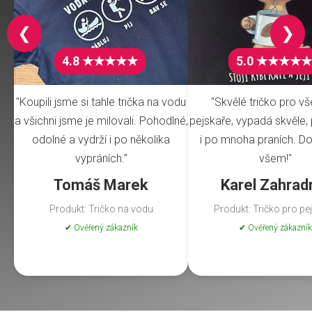
❮
❯
4.8 ★★★★★
5.0 ★★★★★
"Koupili jsme si tahle trička na vodu
"Skvělé tričko pro v
a všichni jsme je milovali. Pohodlné,
pejskaře, vypadá skvěle, 
odolné a vydrží i po několika
i po mnoha praních. Do
vypráních."
všem!"
Tomáš Marek
Karel Zahrad
Produkt: Tričko na vodu
Produkt: Tričko pro pe
✔ Ověřený zákazník
✔ Ověřený zákazník