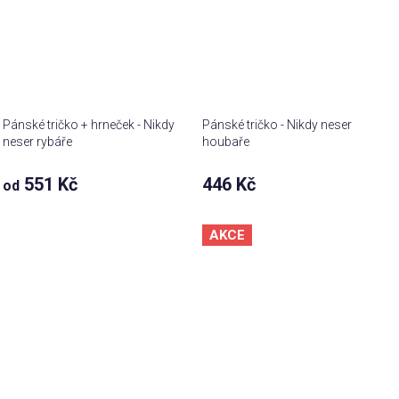
Pánské tričko + hrneček - Nikdy
Pánské tričko - Nikdy neser
neser rybáře
houbaře
551 Kč
446 Kč
od
AKCE