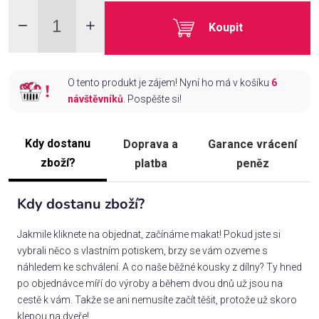
Koupit
O tento produkt je zájem! Nyní ho má v košíku
6
návštěvníků
. Pospěšte si!
Kdy dostanu
Doprava a
Garance vrácení
zboží?
platba
peněz
Kdy dostanu zboží?
Jakmile kliknete na objednat, začínáme makat! Pokud jste si
vybrali něco s vlastním potiskem, brzy se vám ozveme s
náhledem ke schválení. A co naše běžné kousky z dílny? Ty hned
po objednávce míří do výroby a během dvou dnů už jsou na
cestě k vám. Takže se ani nemusíte začít těšit, protože už skoro
klepou na dveře!