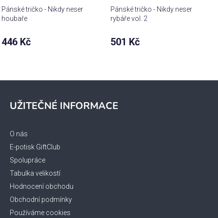
Pánské tričko - Nikdy neser
Pánské tričko - Nikdy neser
houbaře
rybáře vol. 2
446 Kč
501 Kč
Z
á
UŽITEČNÉ INFORMACE
p
a
t
O nás
í
E-potisk GiftClub
Spolupráce
Tabulka velikostí
Hodnocení obchodu
Obchodní podmínky
Používáme cookies