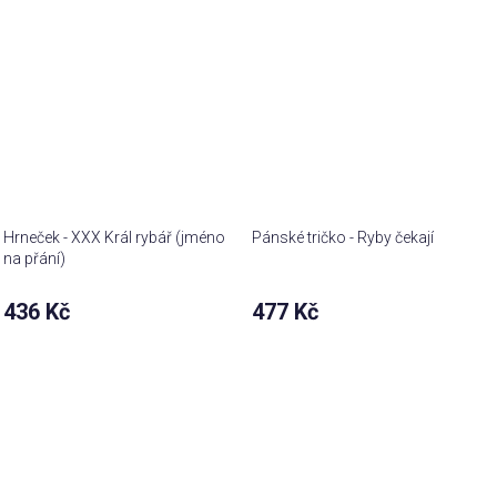
Hrneček - XXX Král rybář (jméno
Pánské tričko - Ryby čekají
na přání)
436 Kč
477 Kč