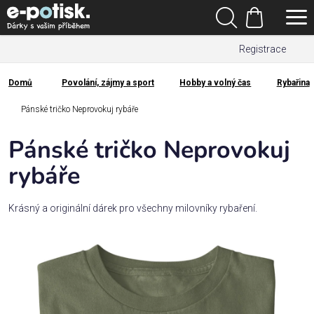
Přejít
Hledat
na
Nákupní
obsah
Registrace
košík
Den
otců
Domů
Povolání, zájmy a sport
Hobby a volný čas
Rybařina
Domů
Kategorie
Pánské tričko Neprovokuj rybáře
Pánské tričko Neprovokuj
Dárek
pro
rybáře
Rodina
Krásný a originální dárek pro všechny milovníky rybaření.
/
Láska
Povolání,
zájmy a
sport