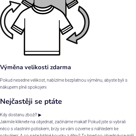
Výměna velikosti zdarma
Pokud nesedne velikost, nabízíme bezplatnou výměnu, abyste byli s
nákupem plně spokojeni.
Nejčastěji se ptáte
Kdy dostanu zboží?
▶
Jakmile kliknete na objednat, začínáme makat! Pokud jste si vybrali
něco s vlastním potiskem, brzy se vám ozveme s náhledem ke
schválení. A co naše běžné kousky z dílny? Ty hned po objednávce míří