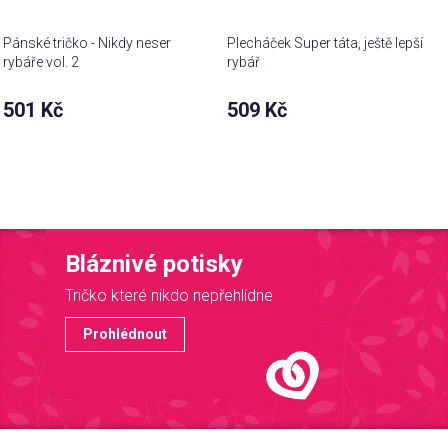
Pánské tričko - Nikdy neser
Plecháček Super táta, ještě lepší
rybáře vol. 2
rybář
501 Kč
509 Kč
Bláznivé potisky
Tričko které nikdo nepřehlídne
Prohlédnout