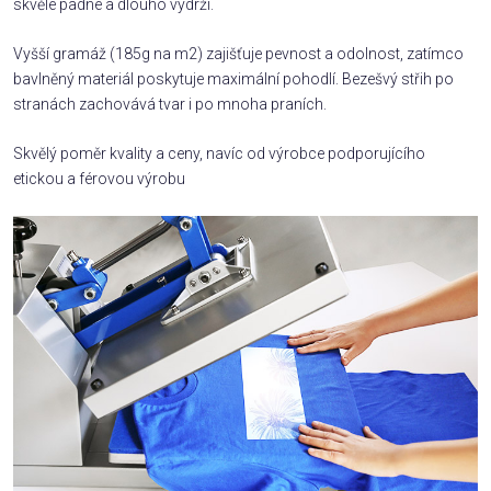
skvěle padne a dlouho vydrží.
Vyšší gramáž (185g na m2) zajišťuje pevnost a odolnost, zatímco
bavlněný materiál poskytuje maximální pohodlí. Bezešvý střih po
stranách zachovává tvar i po mnoha praních.
Skvělý poměr kvality a ceny, navíc od výrobce podporujícího
etickou a férovou výrobu