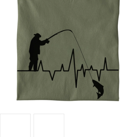
Příležitosti
Domácnost
Kolekce
Oblečení
Přihlášení