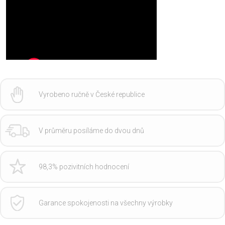
Vyrobeno ručně v České republice
V průměru posíláme do dvou dnů
98,3% pozivitních hodnocení
Garance spokojenosti na všechny výrobky