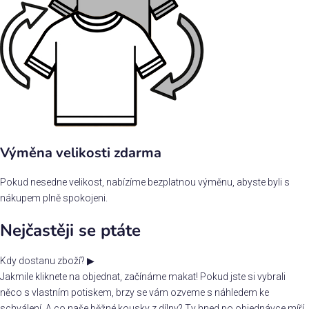
Výměna velikosti zdarma
Pokud nesedne velikost, nabízíme bezplatnou výměnu, abyste byli s
nákupem plně spokojeni.
Nejčastěji se ptáte
Kdy dostanu zboží?
▶
Jakmile kliknete na objednat, začínáme makat! Pokud jste si vybrali
něco s vlastním potiskem, brzy se vám ozveme s náhledem ke
schválení. A co naše běžné kousky z dílny? Ty hned po objednávce míří