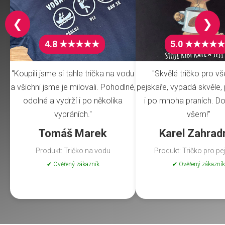
❮
❯
4.8 ★★★★★
5.0 ★★★★★
"Koupili jsme si tahle trička na vodu
"Skvělé tričko pro v
a všichni jsme je milovali. Pohodlné,
pejskaře, vypadá skvěle, 
odolné a vydrží i po několika
i po mnoha praních. Do
vypráních."
všem!"
Tomáš Marek
Karel Zahrad
Produkt: Tričko na vodu
Produkt: Tričko pro pe
✔ Ověřený zákazník
✔ Ověřený zákazník