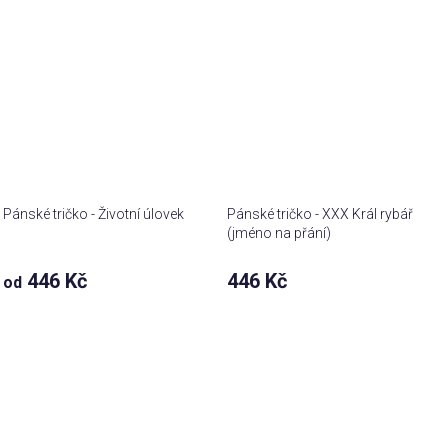
Pánské tričko - Životní úlovek
Pánské tričko - XXX Král rybář
(jméno na přání)
446 Kč
446 Kč
od