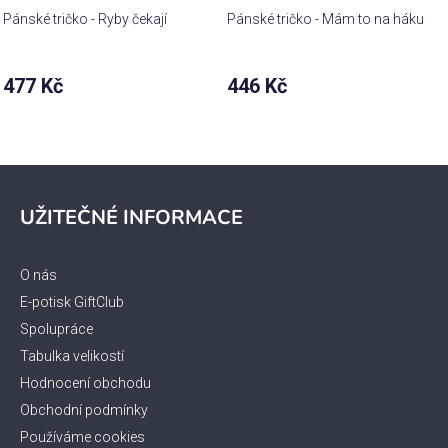
Pánské tričko - Ryby čekají
Pánské tričko - Mám to na háku
477 Kč
446 Kč
Z
á
UŽITEČNÉ INFORMACE
p
a
t
O nás
í
E-potisk GiftClub
Spolupráce
Tabulka velikostí
Hodnocení obchodu
Obchodní podmínky
Používáme cookies