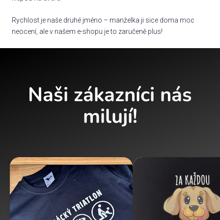
Rychlost je naše druhé jméno – manželka ji sice doma moc
neocení, ale v našem e-shopu je to zaručeně plus!
Naši zákazníci nás
milují!