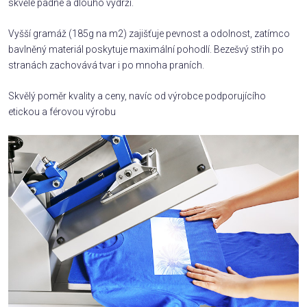
skvěle padne a dlouho vydrží.
Vyšší gramáž (185g na m2) zajišťuje pevnost a odolnost, zatímco
bavlněný materiál poskytuje maximální pohodlí. Bezešvý střih po
stranách zachovává tvar i po mnoha praních.
Skvělý poměr kvality a ceny, navíc od výrobce podporujícího
etickou a férovou výrobu