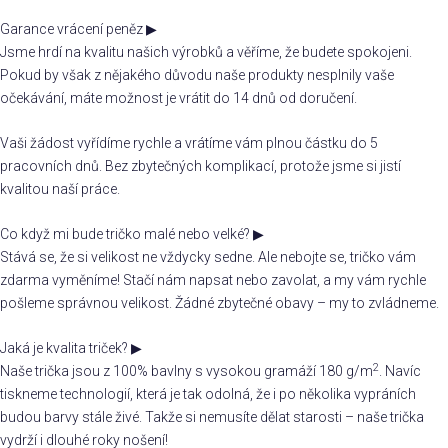
Garance vrácení peněz
▶
Jsme hrdí na kvalitu našich výrobků a věříme, že budete spokojeni.
Pokud by však z nějakého důvodu naše produkty nesplnily vaše
očekávání, máte možnost je vrátit do 14 dnů od doručení.
Vaši žádost vyřídíme rychle a vrátíme vám plnou částku do 5
pracovních dnů. Bez zbytečných komplikací, protože jsme si jistí
kvalitou naší práce.
Co když mi bude tričko malé nebo velké?
▶
Stává se, že si velikost ne vždycky sedne. Ale nebojte se, tričko vám
zdarma vyměníme! Stačí nám napsat nebo zavolat, a my vám rychle
pošleme správnou velikost. Žádné zbytečné obavy – my to zvládneme.
Jaká je kvalita triček?
▶
2
Naše trička jsou z 100% bavlny s vysokou gramáží 180 g/m
. Navíc
tiskneme technologií, která je tak odolná, že i po několika vypráních
budou barvy stále živé. Takže si nemusíte dělat starosti – naše trička
vydrží i dlouhé roky nošení!