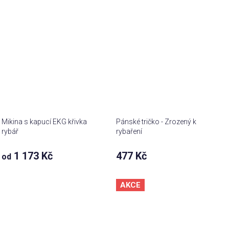
Mikina s kapucí EKG křivka
Pánské tričko - Zrozený k
rybář
rybaření
1 173 Kč
477 Kč
od
AKCE