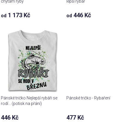
chytám ryby
lepší rybář
1 173 Kč
446 Kč
od
od
Pánské tričko Nejlepší rybáři se
Pánské tričko - Rybaření
rodí... (potisk na přání)
446 Kč
477 Kč