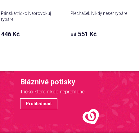
Pánské tričko Neprovokuj
Plecháček Nikdy neser rybáře
rybáře
446 Kč
551 Kč
od
Bláznivé potisky
Tričko které nikdo nepřehlídne
Prohlédnout