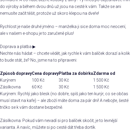
do výroby a během dvou dnů už jsou na cestě k vám. Takže se ani
nemusíte začít těšit, protože už skoro klepou na dveře!
Rychlost je naše druhé jméno – manželka ji sice doma moc neocení,
ale v našem e-shopu je to zaručeně plus!
Doprava a platba
▶
Nechte nás hádat – chcete vědět, jak rychle k vám balíček dorazí a kolik
to bude stát, že? No, jsme na to připraveni:
Způsob dopravy
Cena dopravy
Platba za dobírku
Zdarma od
Kurýrem
100 Kč
30 Kč
1 500 Kč
Zásilkovna
60 Kč
30 Kč
1 500 Kč
Kurýrem: Rychlý jako blesk (no dobře, spíš jako ten kurýr, co se občas
musí stavit na kafe) – ale zboží máte doma za pár dní! A nebojte, šesté
tričko se k vám dostane bezpečně.
Zásilkovna: Pokud vám nevadí si pro balíček skočit, je to levnější
varianta. A navíc, můžete si po cestě dát třeba dortík.