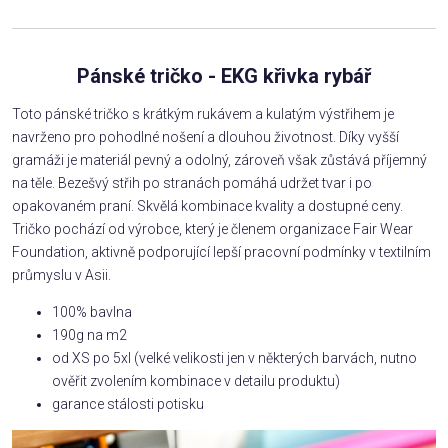
Pánské tričko - EKG křivka rybář
Toto pánské tričko s krátkým rukávem a kulatým výstřihem je
navrženo pro pohodlné nošení a dlouhou životnost. Díky vyšší
gramáži je materiál pevný a odolný, zároveň však zůstává příjemný
na těle. Bezešvý střih po stranách pomáhá udržet tvar i po
opakovaném praní. Skvělá kombinace kvality a dostupné ceny.
Tričko pochází od výrobce, který je členem organizace Fair Wear
Foundation, aktivně podporující lepší pracovní podmínky v textilním
průmyslu v Asii.
100% bavlna
190g na m2
od XS po 5xl (velké velikosti jen v některých barvách, nutno
ověřit zvolením kombinace v detailu produktu)
garance stálosti potisku