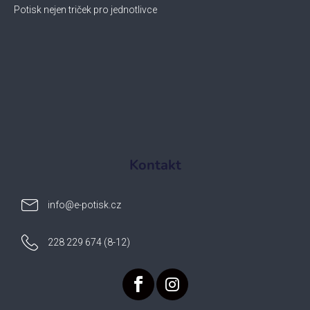
Potisk nejen triček pro jednotlivce
Kontakt
info
@
e-potisk.cz
228 229 674 (8-12)