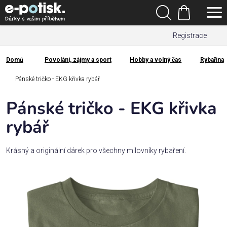
Přejít
Hledat
na
Nákupní
obsah
Registrace
košík
Den
otců
Domů
Povolání, zájmy a sport
Hobby a volný čas
Rybařina
Domů
Kategorie
Pánské tričko - EKG křivka rybář
Pánské tričko - EKG křivka
Dárek
pro
rybář
Rodina
Krásný a originální dárek pro všechny milovníky rybaření.
/
Láska
Povolání,
zájmy a
sport