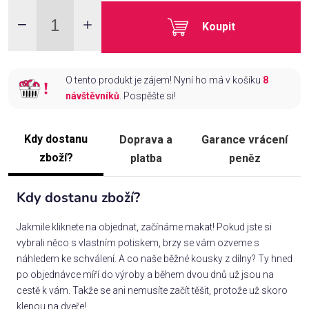
Koupit
O tento produkt je zájem! Nyní ho má v košíku
8
návštěvníků
. Pospěšte si!
Kdy dostanu
Doprava a
Garance vrácení
zboží?
platba
peněz
Kdy dostanu zboží?
Jakmile kliknete na objednat, začínáme makat! Pokud jste si
vybrali něco s vlastním potiskem, brzy se vám ozveme s
náhledem ke schválení. A co naše běžné kousky z dílny? Ty hned
po objednávce míří do výroby a během dvou dnů už jsou na
cestě k vám. Takže se ani nemusíte začít těšit, protože už skoro
klepou na dveře!