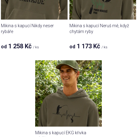
r
ů
o
d
u
Mikina s kapucí Nikdy neser
Mikina s kapucí Neruš mě, když
k
rybáře
chytám ryby
t
1 258 Kč
1 173 Kč
od
od
ů
/ ks
/ ks
Mikina s kapucí EKG křivka