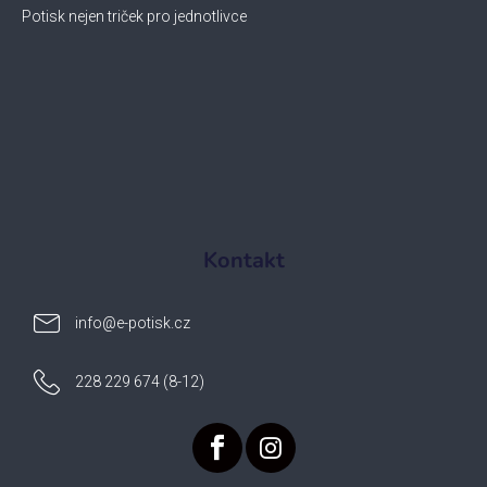
Potisk nejen triček pro jednotlivce
Kontakt
info
@
e-potisk.cz
228 229 674 (8-12)