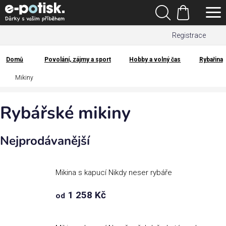
Přejít
Hledat
na
Nákupní
obsah
Registrace
košík
Den
otců
Domů
Povolání, zájmy a sport
Hobby a volný čas
Rybařina
Domů
Mikiny
Kategorie
Rybářské mikiny
Dárek
pro
Nejprodávanější
Rodina
/
Láska
Mikina s kapucí Nikdy neser rybáře
1 258 Kč
od
Povolání,
zájmy a
sport