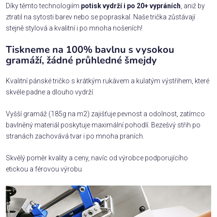
Díky těmto technologiím
potisk vydrží i po 20+ vypráních
, aniž by
ztratil na sytosti barev nebo se popraskal. Naše trička zůstávají
stejně stylová a kvalitní i po mnoha nošeních!
Tiskneme na 100% bavlnu s vysokou
gramáží, žádné průhledné šmejdy
Kvalitní pánské tričko s krátkým rukávem a kulatým výstřihem, které
skvěle padne a dlouho vydrží.
Vyšší gramáž (185g na m2) zajišťuje pevnost a odolnost, zatímco
bavlněný materiál poskytuje maximální pohodlí. Bezešvý střih po
stranách zachovává tvar i po mnoha praních.
Skvělý poměr kvality a ceny, navíc od výrobce podporujícího
etickou a férovou výrobu