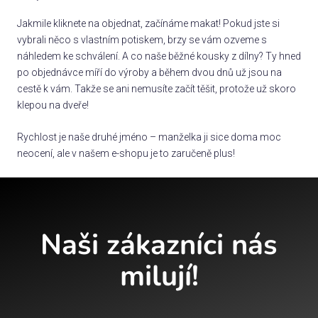
Jakmile kliknete na objednat, začínáme makat! Pokud jste si
vybrali něco s vlastním potiskem, brzy se vám ozveme s
náhledem ke schválení. A co naše běžné kousky z dílny? Ty hned
po objednávce míří do výroby a během dvou dnů už jsou na
cestě k vám. Takže se ani nemusíte začít těšit, protože už skoro
klepou na dveře!
Rychlost je naše druhé jméno – manželka ji sice doma moc
neocení, ale v našem e-shopu je to zaručeně plus!
Naši zákazníci nás
milují!