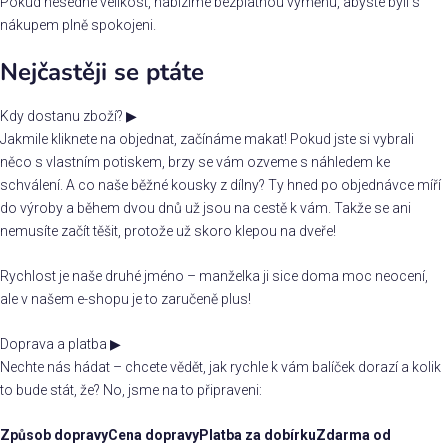
Pokud nesedne velikost, nabízíme bezplatnou výměnu, abyste byli s
nákupem plně spokojeni.
Nejčastěji se ptáte
Kdy dostanu zboží?
▶
Jakmile kliknete na objednat, začínáme makat! Pokud jste si vybrali
něco s vlastním potiskem, brzy se vám ozveme s náhledem ke
schválení. A co naše běžné kousky z dílny? Ty hned po objednávce míří
do výroby a během dvou dnů už jsou na cestě k vám. Takže se ani
nemusíte začít těšit, protože už skoro klepou na dveře!
Rychlost je naše druhé jméno – manželka ji sice doma moc neocení,
ale v našem e-shopu je to zaručeně plus!
Doprava a platba
▶
Nechte nás hádat – chcete vědět, jak rychle k vám balíček dorazí a kolik
to bude stát, že? No, jsme na to připraveni:
Způsob dopravy
Cena dopravy
Platba za dobírku
Zdarma od