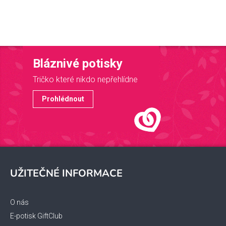
Bláznivé potisky
Tričko které nikdo nepřehlídne
Prohlédnout
Z
á
UŽITEČNÉ INFORMACE
p
a
t
O nás
í
E-potisk GiftClub