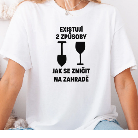
Příležitosti
Domácnost
Kolekce
Oblečení
Přihlášení