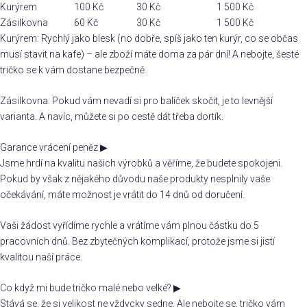
Kurýrem
100 Kč
30 Kč
1 500 Kč
Zásilkovna
60 Kč
30 Kč
1 500 Kč
Kurýrem: Rychlý jako blesk (no dobře, spíš jako ten kurýr, co se občas
musí stavit na kafe) – ale zboží máte doma za pár dní! A nebojte, šesté
tričko se k vám dostane bezpečně.
Zásilkovna: Pokud vám nevadí si pro balíček skočit, je to levnější
varianta. A navíc, můžete si po cestě dát třeba dortík.
Garance vrácení peněz
▶
Jsme hrdí na kvalitu našich výrobků a věříme, že budete spokojeni.
Pokud by však z nějakého důvodu naše produkty nesplnily vaše
očekávání, máte možnost je vrátit do 14 dnů od doručení.
Vaši žádost vyřídíme rychle a vrátíme vám plnou částku do 5
pracovních dnů. Bez zbytečných komplikací, protože jsme si jistí
kvalitou naší práce.
Co když mi bude tričko malé nebo velké?
▶
Stává se, že si velikost ne vždycky sedne. Ale nebojte se, tričko vám