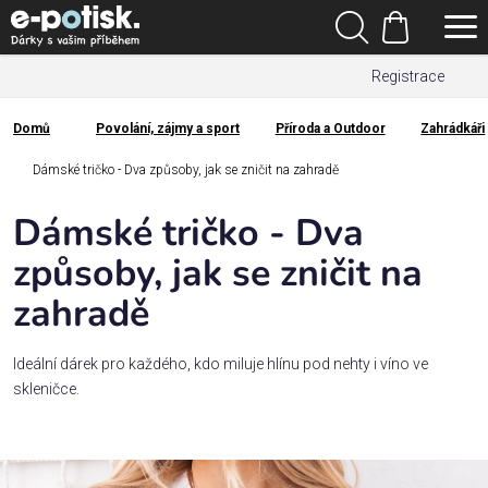
Přejít
Hledat
na
Nákupní
obsah
Registrace
košík
Den
otců
Domů
Povolání, zájmy a sport
Příroda a Outdoor
Zahrádkáři
Domů
Kategorie
Dámské tričko - Dva způsoby, jak se zničit na zahradě
Dámské tričko - Dva
Dárek
pro
způsoby, jak se zničit na
zahradě
Rodina
/
Láska
Ideální dárek pro každého, kdo miluje hlínu pod nehty i víno ve
skleničce.
Povolání,
zájmy a
sport