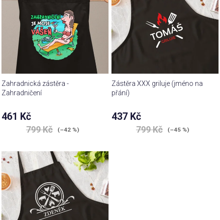
Zahradnická zástěra -
Zástěra XXX griluje (jméno na
Zahradničení
přání)
461 Kč
437 Kč
799 Kč
799 Kč
(–42 %)
(–45 %)