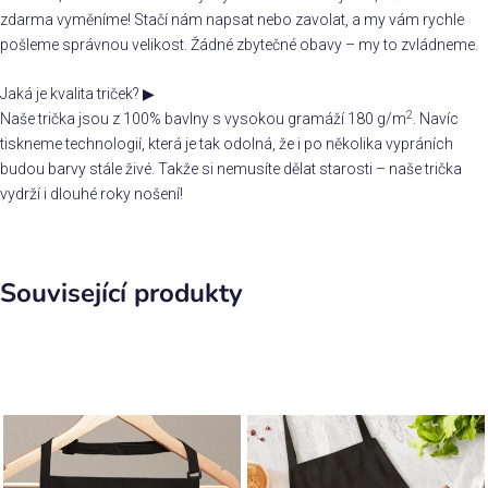
zdarma vyměníme! Stačí nám napsat nebo zavolat, a my vám rychle
pošleme správnou velikost. Žádné zbytečné obavy – my to zvládneme.
Jaká je kvalita triček?
▶
2
Naše trička jsou z 100% bavlny s vysokou gramáží 180 g/m
. Navíc
tiskneme technologií, která je tak odolná, že i po několika vypráních
budou barvy stále živé. Takže si nemusíte dělat starosti – naše trička
vydrží i dlouhé roky nošení!
Související produkty