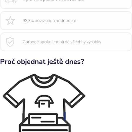
98,3% pozivitních hodnocení
Garance spokojenosti na všechny výrobky
Proč objednat ještě dnes?