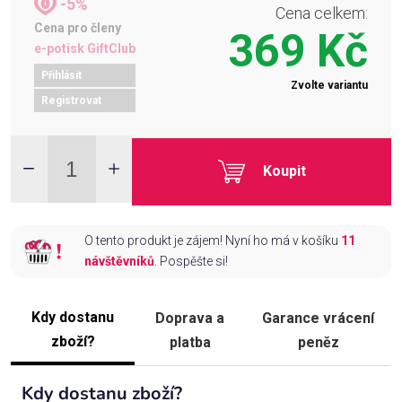
-5%
Cena celkem:
Cena pro členy
369 Kč
e-potisk GiftClub
Přihlásit
Zvolte variantu
Registrovat
Koupit
O tento produkt je zájem! Nyní ho má v košíku
11
návštěvníků
. Pospěšte si!
Kdy dostanu
Doprava a
Garance vrácení
zboží?
platba
peněz
Kdy dostanu zboží?