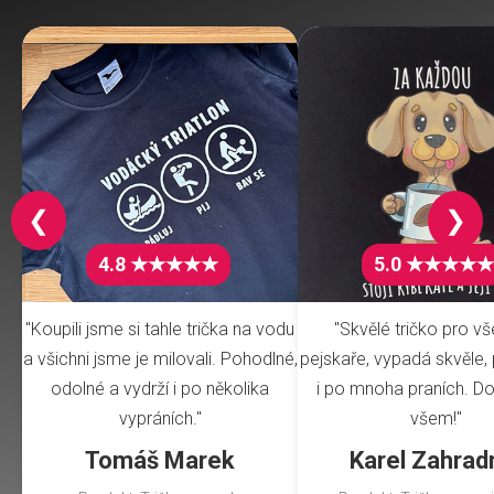
❮
❯
4.8 ★★★★★
5.0 ★★★★★
"Koupili jsme si tahle trička na vodu
"Skvělé tričko pro v
a všichni jsme je milovali. Pohodlné,
pejskaře, vypadá skvěle, 
odolné a vydrží i po několika
i po mnoha praních. Do
vypráních."
všem!"
Tomáš Marek
Karel Zahrad