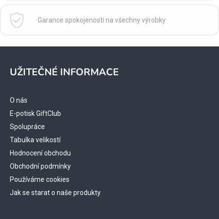
Garance spokojenosti na všechny výrobky
Z
á
UŽITEČNÉ INFORMACE
p
a
t
O nás
í
E-potisk GiftClub
Spolupráce
Tabulka velikostí
Hodnocení obchodu
Obchodní podmínky
Používáme cookies
Jak se starat o naše produkty