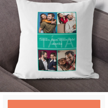
Příležitosti
Domácnost
Kolekce
Oblečení
Přihlášení