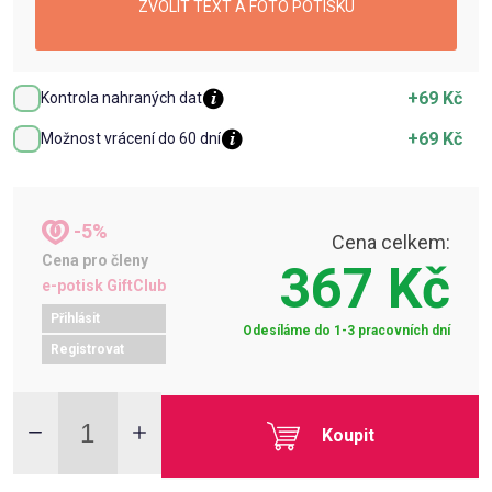
ZVOLIT TEXT A FOTO POTISKU
+69 Kč
Kontrola nahraných dat
+69 Kč
Možnost vrácení do 60 dní
-5%
Cena celkem:
Cena pro členy
367 Kč
e-potisk GiftClub
Přihlásit
Odesíláme do 1-3 pracovních dní
Registrovat
Koupit