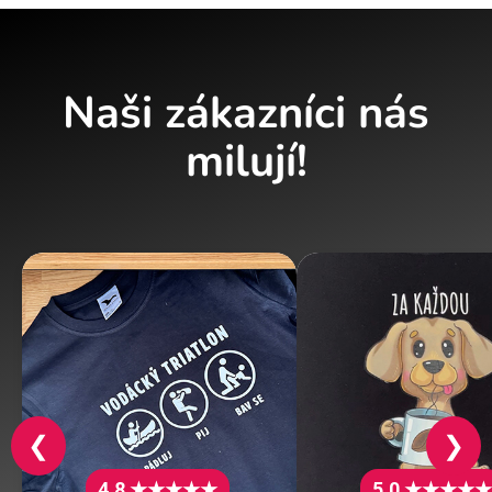
Naši zákazníci nás
milují!
❮
❯
4.8 ★★★★★
5.0 ★★★★★