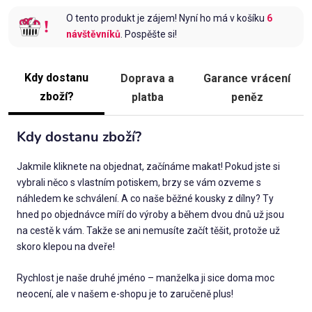
O tento produkt je zájem! Nyní ho má v košíku
6
návštěvníků
. Pospěšte si!
Kdy dostanu
Doprava a
Garance vrácení
zboží?
platba
peněz
Kdy dostanu zboží?
Jakmile kliknete na objednat, začínáme makat! Pokud jste si
vybrali něco s vlastním potiskem, brzy se vám ozveme s
náhledem ke schválení. A co naše běžné kousky z dílny? Ty
hned po objednávce míří do výroby a během dvou dnů už jsou
na cestě k vám. Takže se ani nemusíte začít těšit, protože už
skoro klepou na dveře!
Rychlost je naše druhé jméno – manželka ji sice doma moc
neocení, ale v našem e-shopu je to zaručeně plus!