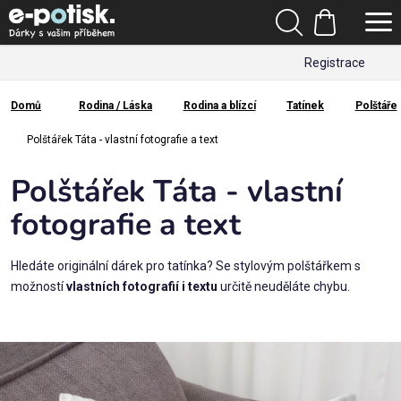
Přejít
Hledat
na
Nákupní
obsah
Registrace
košík
Den
otců
Domů
Rodina / Láska
Rodina a blízcí
Tatínek
Polštáře
Domů
Kategorie
Polštářek Táta - vlastní fotografie a text
Polštářek Táta - vlastní
Dárek
pro
fotografie a text
Rodina
Hledáte originální dárek pro tatínka? Se stylovým polštářkem s
/
možností
vlastních fotografií i textu
určitě neuděláte chybu.
Láska
Povolání,
zájmy a
sport