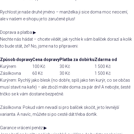
Rychlost je naše druhé jméno – manželka ji sice doma moc neocení,
ale v našem e-shopu je to zaručeně plus!
Doprava a platba
▶
Nechte nás hádat – chcete vědět, jak rychle k vám balíček dorazí a kolik
to bude stát, že? No, jsme na to připraveni:
Způsob dopravy
Cena dopravy
Platba za dobírku
Zdarma od
Kurýrem
100 Kč
30 Kč
1 500 Kč
Zásilkovna
60 Kč
30 Kč
1 500 Kč
Kurýrem: Rychlý jako blesk (no dobře, spíš jako ten kurýr, co se občas
musí stavit na kafe) – ale zboží máte doma za pár dní! A nebojte, šesté
tričko se k vám dostane bezpečně.
Zásilkovna: Pokud vám nevadí si pro balíček skočit, je to levnější
varianta. A navíc, můžete si po cestě dát třeba dortík.
Garance vrácení peněz
▶