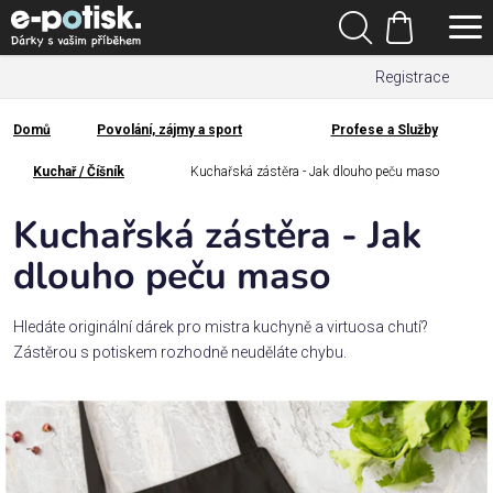
Přejít
Hledat
na
Nákupní
obsah
Registrace
košík
Den
otců
Domů
Povolání, zájmy a sport
Profese a Služby
Domů
Kategorie
Kuchař / Číšník
Kuchařská zástěra - Jak dlouho peču maso
Kuchařská zástěra - Jak
Dárek
pro
dlouho peču maso
Rodina
Hledáte originální dárek pro mistra kuchyně a virtuosa chutí?
/
Zástěrou s potiskem rozhodně neuděláte chybu.
Láska
Povolání,
zájmy a
sport