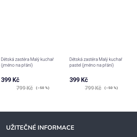
Dětská zastěra Malý kuchař
Dětská zastěra Malý kuchař
(jméno na přání)
pastel (jméno na přání)
399 Kč
399 Kč
799 Kč
799 Kč
(–50 %)
(–50 %)
Z
á
UŽITEČNÉ INFORMACE
p