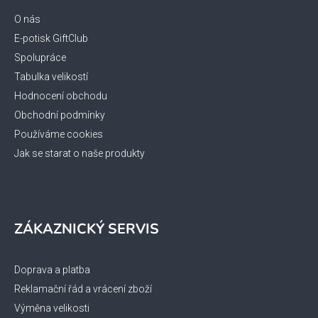
a
t
O nás
í
E-potisk GiftClub
Spolupráce
Tabulka velikostí
Hodnocení obchodu
Obchodní podmínky
Používáme cookies
Jak se starat o naše produkty
ZÁKAZNICKÝ SERVIS
Doprava a platba
Reklamační řád a vrácení zboží
Výměna velikosti