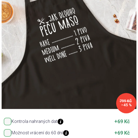
Příležitosti
Domácnost
Kolekce
Oblečení
Přihlášení
799 KČ
–45 %
+69 Kč
Kontrola nahraných dat
+69 Kč
Možnost vrácení do 60 dní