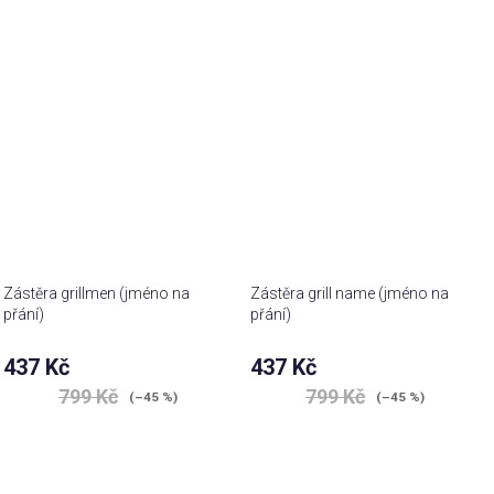
Zástěra grillmen (jméno na
Zástěra grill name (jméno na
přání)
přání)
437 Kč
437 Kč
799 Kč
799 Kč
(–45 %)
(–45 %)