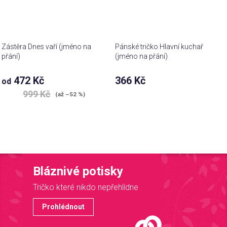
Zástěra Dnes vaří (jméno na
Pánské tričko Hlavní kuchař
přání)
(jméno na přání)
472 Kč
366 Kč
od
999 Kč
(až –52 %)
Bláznivé potisky
Tričko které nikdo nepřehlídne
Prohlédnout