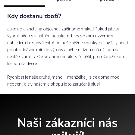
Kdy dostanu zboží?
Jakmile kliknete na objednat, začínáme makat! Pokud jste si
vybrali něco s vlastním potiskem, brzy se vám ozveme s
náhledem ke schválení. A co naše běžné kousky z dílny? Ty hned
po objednávce míří do výroby a během dvou dnů už jsou na
cestě k vám. Takže se ani nemusíte začít těšit, protože už skoro
klepou na dveře!
Rychlost je naše druhé jméno – manželka ji sice doma moc
neocení, ale v našem e-shopu je to zaručeně plus!
Naši zákazníci nás