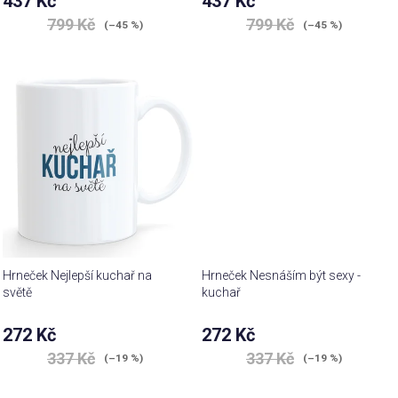
437 Kč
437 Kč
799 Kč
799 Kč
(–45 %)
(–45 %)
Hrneček Nejlepší kuchař na
Hrneček Nesnáším být sexy -
světě
kuchař
272 Kč
272 Kč
337 Kč
337 Kč
(–19 %)
(–19 %)