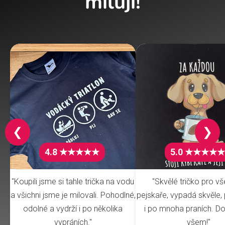
milují!
❮
❯
4.8 ★★★★★
5.0 ★★★★★
"Koupili jsme si tahle trička na vodu
"Skvělé tričko pro v
a všichni jsme je milovali. Pohodlné,
pejskaře, vypadá skvěle, 
odolné a vydrží i po několika
i po mnoha praních. Do
vypráních."
všem!"