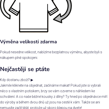
Výměna velikosti zdarma
Pokud nesedne velikost, nabízíme bezplatnou výměnu, abyste byli s
nákupem plně spokojeni.
Nejčastěji se ptáte
Kdy dostanu zboží?
▶
Jakmile kliknete na objednat, začínáme makat! Pokud jste si vybrali
něco s vlastním potiskem, brzy se vám ozveme s náhledem ke
schválení. A co naše běžné kousky z dílny? Ty hned po objednávce míří
do výroby a během dvou dnů už jsou na cestě k vám. Takže se ani
nemusíte začít těšit, protože už skoro klepou na dveře!