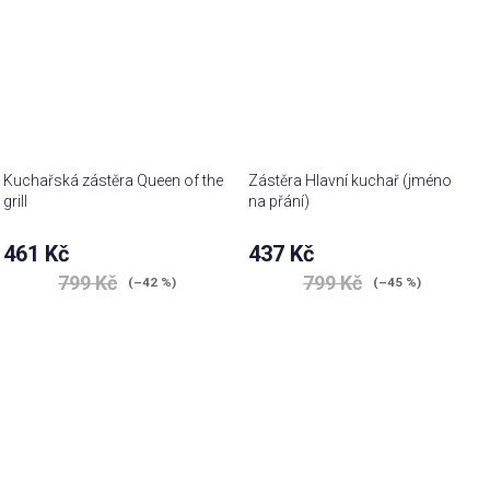
Kuchařská zástěra Queen of the
Zástěra Hlavní kuchař (jméno
grill
na přání)
461 Kč
437 Kč
799 Kč
799 Kč
(–42 %)
(–45 %)