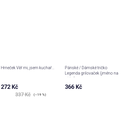
Hrneček Věř mi, jsem kuchař...
Pánské / Dámské tričko
Legenda grilovaček (jméno na
přání)
272 Kč
366 Kč
337 Kč
(–19 %)