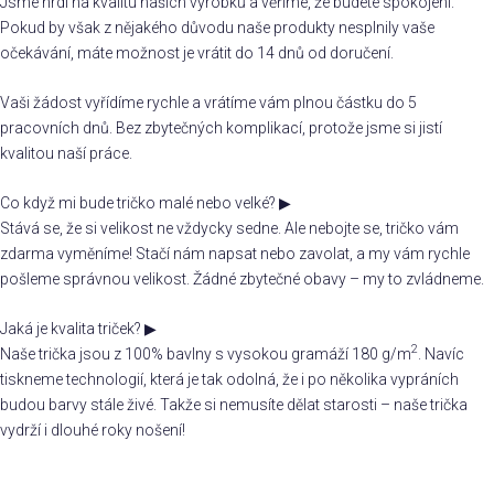
Jsme hrdí na kvalitu našich výrobků a věříme, že budete spokojeni.
Pokud by však z nějakého důvodu naše produkty nesplnily vaše
očekávání, máte možnost je vrátit do 14 dnů od doručení.
Vaši žádost vyřídíme rychle a vrátíme vám plnou částku do 5
pracovních dnů. Bez zbytečných komplikací, protože jsme si jistí
kvalitou naší práce.
Co když mi bude tričko malé nebo velké?
▶
Stává se, že si velikost ne vždycky sedne. Ale nebojte se, tričko vám
zdarma vyměníme! Stačí nám napsat nebo zavolat, a my vám rychle
pošleme správnou velikost. Žádné zbytečné obavy – my to zvládneme.
Jaká je kvalita triček?
▶
2
Naše trička jsou z 100% bavlny s vysokou gramáží 180 g/m
. Navíc
tiskneme technologií, která je tak odolná, že i po několika vypráních
budou barvy stále živé. Takže si nemusíte dělat starosti – naše trička
vydrží i dlouhé roky nošení!