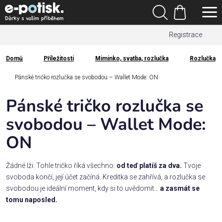
Přejít
Hledat
na
Nákupní
obsah
Registrace
košík
Den
otců
Domů
Příležitosti
Miminko, svatba, rozlučka
Rozlučka
Domů
Kategorie
Pánské tričko rozlučka se svobodou – Wallet Mode: ON
Pánské tričko rozlučka se
Dárek
pro
svobodou – Wallet Mode:
ON
Rodina
/
Láska
Žádné lži. Tohle tričko říká všechno:
od teď platíš za dva.
Tvoje
svoboda končí, její účet začíná. Kreditka se zahřívá, a rozlučka se
svobodou je ideální moment, kdy si to uvědomit…
a zasmát se
Povolání,
tomu naposled.
zájmy a
sport