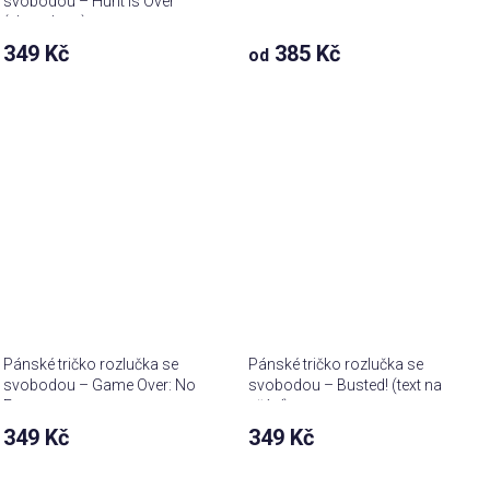
svobodou – Hunt is Over
(vlastní text)
349 Kč
385 Kč
od
Pánské tričko rozlučka se
Pánské tričko rozlučka se
svobodou – Game Over: No
svobodou – Busted! (text na
Escape
přání)
349 Kč
349 Kč