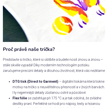
Proč právě naše trička?
Představte si tričko, které si oblíbíte a budete nosit znovu a znovu –
stále skvěle vypadá! Díky moderním technologiím potisku
zaručujeme precizní detaily a dlouhou životnost, která vás nezklame
DTG tisk (Direct to Garment)
– digitální tiskárna která tiskne
motivy na tričko s neuvěřitelnou přesností a v živých barvách.
I ty nejjemnější detaily zůstanou ostré a působivé.
Flex fólie
se zažehluje při 175 °C a je tak odolná, že zvládne
desítky praní. Perfektně se hodí pro nápisy, texty a řezanou