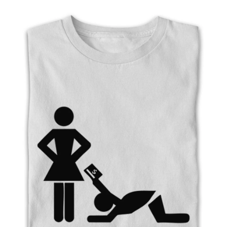
Příležitosti
Domácnost
Kolekce
Oblečení
Přihlášení