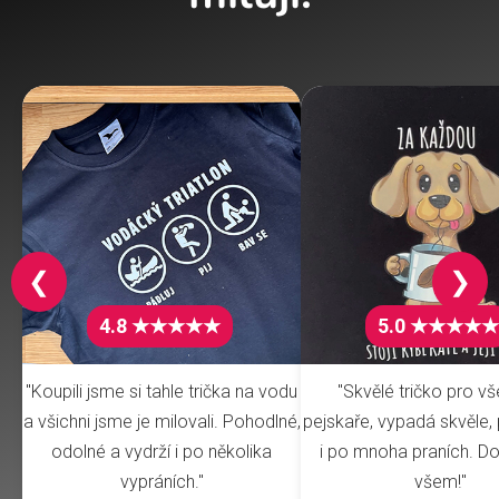
❮
❯
4.8 ★★★★★
5.0 ★★★★★
"Koupili jsme si tahle trička na vodu
"Skvělé tričko pro v
a všichni jsme je milovali. Pohodlné,
pejskaře, vypadá skvěle, 
odolné a vydrží i po několika
i po mnoha praních. Do
vypráních."
všem!"