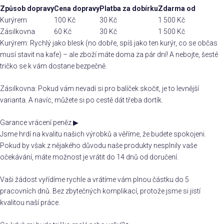
Způsob dopravy
Cena dopravy
Platba za dobírku
Zdarma od
Kurýrem
100 Kč
30 Kč
1 500 Kč
Zásilkovna
60 Kč
30 Kč
1 500 Kč
Kurýrem: Rychlý jako blesk (no dobře, spíš jako ten kurýr, co se občas
musí stavit na kafe) – ale zboží máte doma za pár dní! A nebojte, šesté
tričko se k vám dostane bezpečně.
Zásilkovna: Pokud vám nevadí si pro balíček skočit, je to levnější
varianta. A navíc, můžete si po cestě dát třeba dortík.
Garance vrácení peněz
▶
Jsme hrdí na kvalitu našich výrobků a věříme, že budete spokojeni.
Pokud by však z nějakého důvodu naše produkty nesplnily vaše
očekávání, máte možnost je vrátit do 14 dnů od doručení.
Vaši žádost vyřídíme rychle a vrátíme vám plnou částku do 5
pracovních dnů. Bez zbytečných komplikací, protože jsme si jistí
kvalitou naší práce.