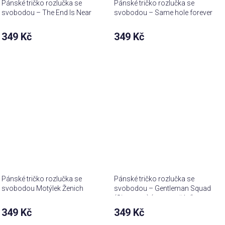
Pánské tričko rozlučka se
Pánské tričko rozlučka se
svobodou – The End Is Near
svobodou – Same hole forever
349 Kč
349 Kč
Pánské tričko rozlučka se
Pánské tričko rozlučka se
svobodou Motýlek Ženich
svobodou – Gentleman Squad
(Signature) (text na přání)
349 Kč
349 Kč