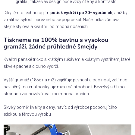
grafiku, takže váš design bude vždy čitelný a kontrastní.
Díky těmto technologiím
potisk vydrží i po 20+ vypráních
, aniž by
ztratil na sytosti barev nebo se popraskal. Naše trička zůstávají
stejně stylová a kvalitní i po mnoha nošeních!
Tiskneme na 100% bavlnu s vysokou
gramáží, žádné průhledné šmejdy
Kvalitní pánské tričko s krátkým rukávem a kulatým výstřihem, které
skvěle padne a dlouho vydrží.
Vyšší gramáž (185g na m2) zajišťuje pevnost a odolnost, zatímco
bavlněný materiál poskytuje maximální pohodlí. Bezešvý střih po
stranách zachovává tvar i po mnoha praních.
Skvělý poměr kvality a ceny, navíc od výrobce podporujícího
etickou a férovou výrobu