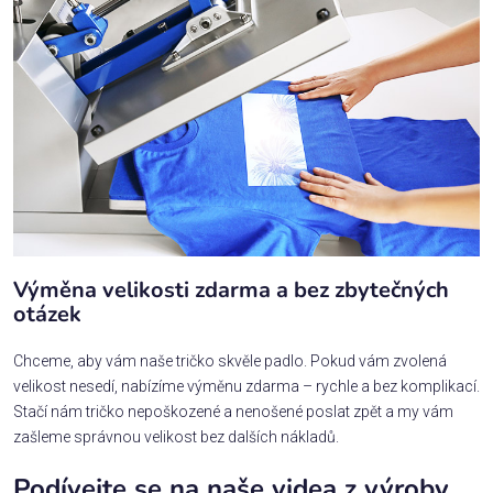
Výměna velikosti zdarma a bez zbytečných
otázek
Chceme, aby vám naše tričko skvěle padlo. Pokud vám zvolená
velikost nesedí, nabízíme výměnu zdarma – rychle a bez komplikací.
Stačí nám tričko nepoškozené a nenošené poslat zpět a my vám
zašleme správnou velikost bez dalších nákladů.
Podívejte se na naše videa z výroby