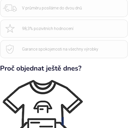
V průměru posíláme do dvou dnů
98,3% pozivitních hodnocení
Garance spokojenosti na všechny výrobky
Proč objednat ještě dnes?