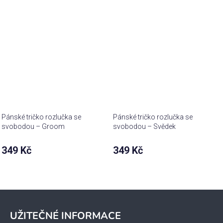
Pánské tričko rozlučka se
Pánské tričko rozlučka se
svobodou – Groom
svobodou – Svědek
349 Kč
349 Kč
Z
á
UŽITEČNÉ INFORMACE
p