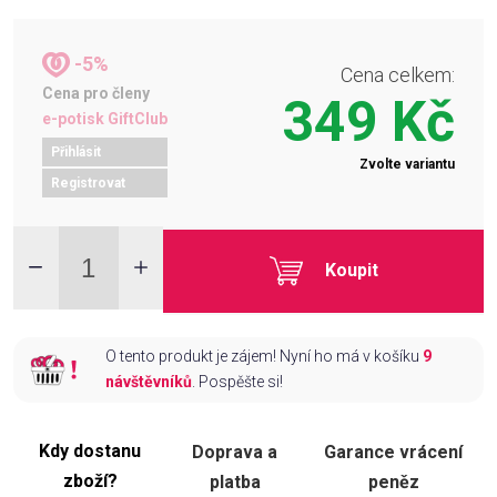
-5%
Cena celkem:
Cena pro členy
349 Kč
e-potisk GiftClub
Přihlásit
Zvolte variantu
Registrovat
Koupit
O tento produkt je zájem! Nyní ho má v košíku
9
návštěvníků
. Pospěšte si!
Kdy dostanu
Doprava a
Garance vrácení
zboží?
platba
peněz