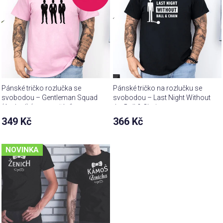
Pánské tričko rozlučka se
Pánské tričko na rozlučku se
svobodou – Gentleman Squad
svobodou – Last Night Without
(Arched) (text na přání)
the Ball & Chain
349 Kč
366 Kč
NOVINKA