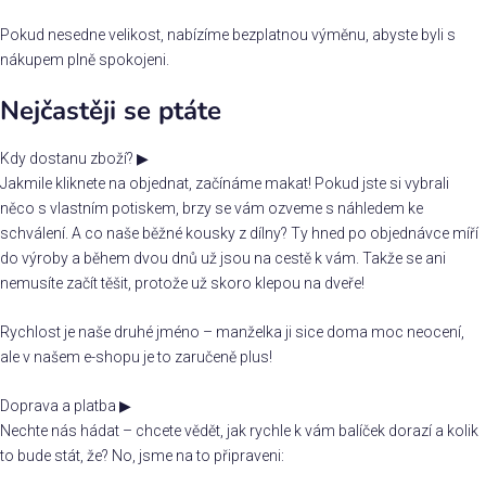
Pokud nesedne velikost, nabízíme bezplatnou výměnu, abyste byli s
nákupem plně spokojeni.
Nejčastěji se ptáte
Kdy dostanu zboží?
▶
Jakmile kliknete na objednat, začínáme makat! Pokud jste si vybrali
něco s vlastním potiskem, brzy se vám ozveme s náhledem ke
schválení. A co naše běžné kousky z dílny? Ty hned po objednávce míří
do výroby a během dvou dnů už jsou na cestě k vám. Takže se ani
nemusíte začít těšit, protože už skoro klepou na dveře!
Rychlost je naše druhé jméno – manželka ji sice doma moc neocení,
ale v našem e-shopu je to zaručeně plus!
Doprava a platba
▶
Nechte nás hádat – chcete vědět, jak rychle k vám balíček dorazí a kolik
to bude stát, že? No, jsme na to připraveni: