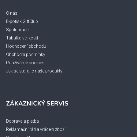
a
t
O nás
í
E-potisk GiftClub
Spolupráce
Tabulka velikostí
Hodnocení obchodu
Obchodní podmínky
Používáme cookies
Jak se starat o naše produkty
ZÁKAZNICKÝ SERVIS
Doprava a platba
Reklamační řád a vrácení zboží