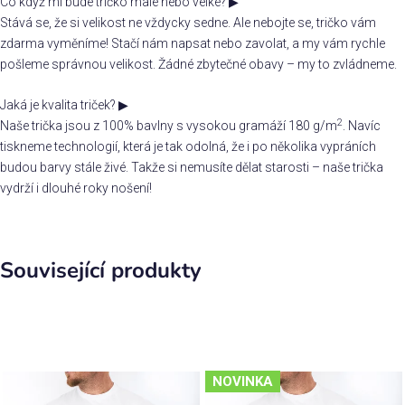
Co když mi bude tričko malé nebo velké?
▶
Stává se, že si velikost ne vždycky sedne. Ale nebojte se, tričko vám
zdarma vyměníme! Stačí nám napsat nebo zavolat, a my vám rychle
pošleme správnou velikost. Žádné zbytečné obavy – my to zvládneme.
Jaká je kvalita triček?
▶
2
Naše trička jsou z 100% bavlny s vysokou gramáží 180 g/m
. Navíc
tiskneme technologií, která je tak odolná, že i po několika vypráních
budou barvy stále živé. Takže si nemusíte dělat starosti – naše trička
vydrží i dlouhé roky nošení!
Související produkty
NOVINKA