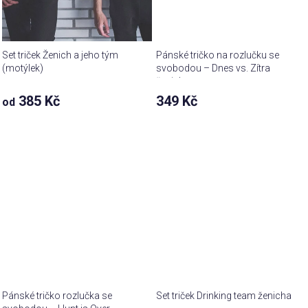
Set triček Ženich a jeho tým
Pánské tričko na rozlučku se
(motýlek)
svobodou – Dnes vs. Zítra
ženich
385 Kč
349 Kč
od
Pánské tričko rozlučka se
Set triček Drinking team ženicha