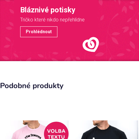
Bláznivé potisky
Tričko které nikdo nepřehlídne
Prohlédnout
Podobné produkty