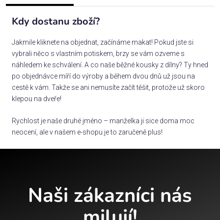
Kdy dostanu zboží?
Jakmile kliknete na objednat, začínáme makat! Pokud jste si
vybrali něco s vlastním potiskem, brzy se vám ozveme s
náhledem ke schválení. A co naše běžné kousky z dílny? Ty hned
po objednávce míří do výroby a během dvou dnů už jsou na
cestě k vám. Takže se ani nemusíte začít těšit, protože už skoro
klepou na dveře!
Rychlost je naše druhé jméno – manželka ji sice doma moc
neocení, ale v našem e-shopu je to zaručeně plus!
Naši zákazníci nás
milují!