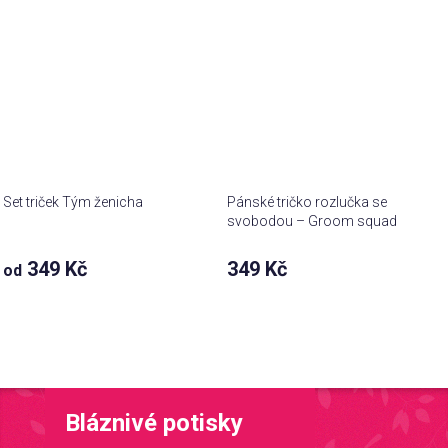
Set triček Tým ženicha
Pánské tričko rozlučka se
svobodou – Groom squad
349 Kč
349 Kč
od
Bláznivé potisky