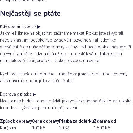
Nejčastěji se ptáte
Kdy dostanu zboží?
▶
Jakmile kliknete na objednat, začínáme makat! Pokud jste si vybrali
něco s vlastním potiskem, brzy se vám ozveme s náhledem ke
schválení. A co naše běžné kousky z dílny? Ty hned po objednávce míří
do výroby a během dvou dnů už jsou na cestě k vám. Takže se ani
nemusíte začít těšit, protože už skoro klepou na dveře!
Rychlost je naše druhé jméno – manželka ji sice doma moc neocení,
ale v našem e-shopu je to zaručeně plus!
Doprava a platba
▶
Nechte nás hádat – chcete vědět, jak rychle k vám balíček dorazí a kolik
to bude stát, že? No, jsme na to připraveni:
Způsob dopravy
Cena dopravy
Platba za dobírku
Zdarma od
Kurýrem
100 Kč
30 Kč
1 500 Kč