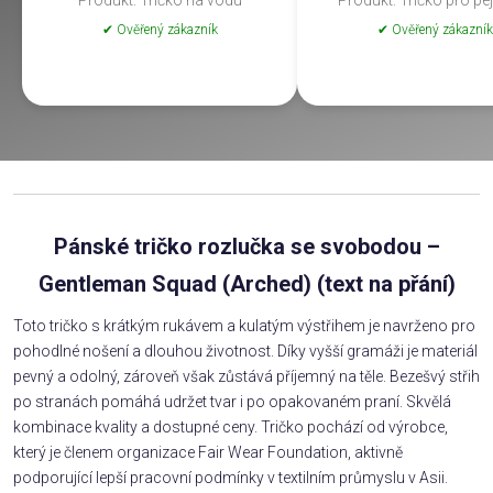
Produkt: Tričko na vodu
Produkt: Tričko pro pe
✔ Ověřený zákazník
✔ Ověřený zákazník
Pánské tričko rozlučka se svobodou –
Gentleman Squad (Arched) (text na přání)
Toto tričko s krátkým rukávem a kulatým výstřihem je navrženo pro
pohodlné nošení a dlouhou životnost. Díky vyšší gramáži je materiál
pevný a odolný, zároveň však zůstává příjemný na těle. Bezešvý střih
po stranách pomáhá udržet tvar i po opakovaném praní. Skvělá
kombinace kvality a dostupné ceny. Tričko pochází od výrobce,
který je členem organizace Fair Wear Foundation, aktivně
podporující lepší pracovní podmínky v textilním průmyslu v Asii.