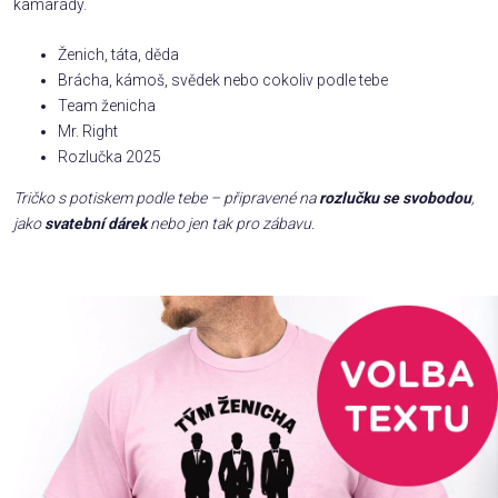
kamarády.
Příležitosti
Ženich, táta, děda
Brácha, kámoš, svědek nebo cokoliv podle tebe
Team ženicha
Domácnost
Mr. Right
Rozlučka 2025
Kolekce
Tričko s potiskem podle tebe – připravené na
rozlučku se svobodou
,
jako
svatební dárek
nebo jen tak pro zábavu.
Oblečení
Přihlášení