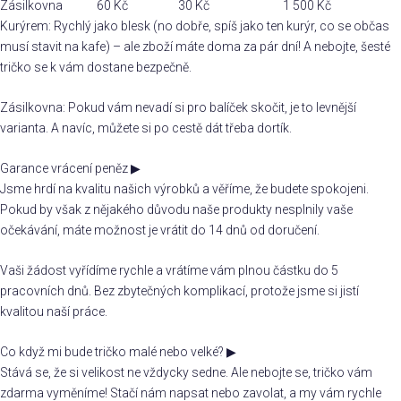
Zásilkovna
60 Kč
30 Kč
1 500 Kč
Kurýrem: Rychlý jako blesk (no dobře, spíš jako ten kurýr, co se občas
musí stavit na kafe) – ale zboží máte doma za pár dní! A nebojte, šesté
tričko se k vám dostane bezpečně.
Zásilkovna: Pokud vám nevadí si pro balíček skočit, je to levnější
varianta. A navíc, můžete si po cestě dát třeba dortík.
Garance vrácení peněz
▶
Jsme hrdí na kvalitu našich výrobků a věříme, že budete spokojeni.
Pokud by však z nějakého důvodu naše produkty nesplnily vaše
očekávání, máte možnost je vrátit do 14 dnů od doručení.
Vaši žádost vyřídíme rychle a vrátíme vám plnou částku do 5
pracovních dnů. Bez zbytečných komplikací, protože jsme si jistí
kvalitou naší práce.
Co když mi bude tričko malé nebo velké?
▶
Stává se, že si velikost ne vždycky sedne. Ale nebojte se, tričko vám
zdarma vyměníme! Stačí nám napsat nebo zavolat, a my vám rychle