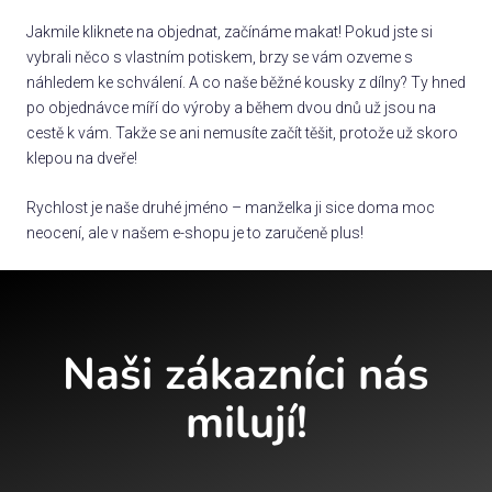
Jakmile kliknete na objednat, začínáme makat! Pokud jste si
vybrali něco s vlastním potiskem, brzy se vám ozveme s
náhledem ke schválení. A co naše běžné kousky z dílny? Ty hned
po objednávce míří do výroby a během dvou dnů už jsou na
cestě k vám. Takže se ani nemusíte začít těšit, protože už skoro
klepou na dveře!
Rychlost je naše druhé jméno – manželka ji sice doma moc
neocení, ale v našem e-shopu je to zaručeně plus!
Naši zákazníci nás
milují!