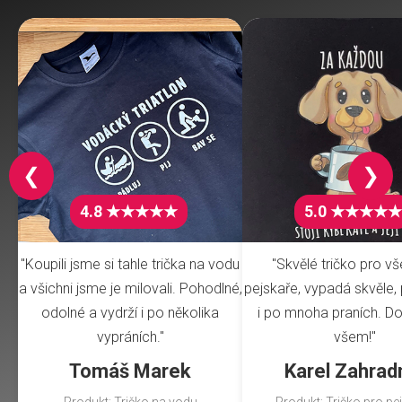
❮
❯
4.8 ★★★★★
5.0 ★★★★★
"Koupili jsme si tahle trička na vodu
"Skvělé tričko pro v
a všichni jsme je milovali. Pohodlné,
pejskaře, vypadá skvěle, 
odolné a vydrží i po několika
i po mnoha praních. Do
vypráních."
všem!"
Tomáš Marek
Karel Zahrad