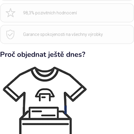
98,3% pozivitních hodnocení
Garance spokojenosti na všechny výrobky
Proč objednat ještě dnes?