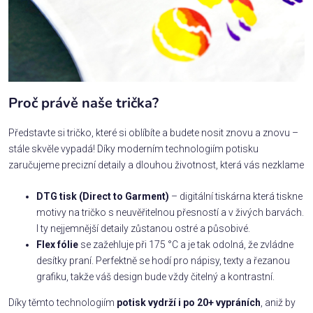
Proč právě naše trička?
Představte si tričko, které si oblíbíte a budete nosit znovu a znovu –
stále skvěle vypadá! Díky moderním technologiím potisku
zaručujeme precizní detaily a dlouhou životnost, která vás nezklame
DTG tisk (Direct to Garment)
– digitální tiskárna která tiskne
motivy na tričko s neuvěřitelnou přesností a v živých barvách.
I ty nejjemnější detaily zůstanou ostré a působivé.
Flex fólie
se zažehluje při 175 °C a je tak odolná, že zvládne
desítky praní. Perfektně se hodí pro nápisy, texty a řezanou
grafiku, takže váš design bude vždy čitelný a kontrastní.
Díky těmto technologiím
potisk vydrží i po 20+ vypráních
, aniž by