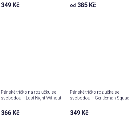
349 Kč
385 Kč
od
Pánské tričko na rozlučku se
Pánské tričko rozlučka se
svobodou – Last Night Without
svobodou – Gentleman Squad
the Ball & Chain
(Signature) (text na přání)
366 Kč
349 Kč