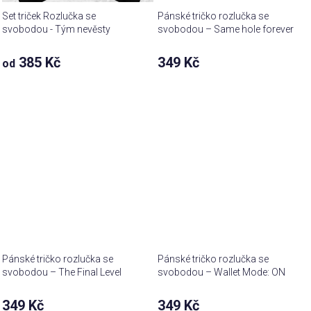
Set triček Rozlučka se
Pánské tričko rozlučka se
svobodou - Tým nevěsty
svobodou – Same hole forever
385 Kč
349 Kč
od
Pánské tričko rozlučka se
Pánské tričko rozlučka se
svobodou – The Final Level
svobodou – Wallet Mode: ON
349 Kč
349 Kč