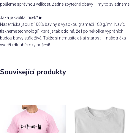
pošleme správnou velikost. Žádné zbytečné obavy – my to zvládneme.
Jaká je kvalita triček?
▶
2
Naše trička jsou z 100% bavlny s vysokou gramáží 180 g/m
. Navíc
tiskneme technologií, která je tak odolná, že i po několika vypráních
budou barvy stále živé. Takže si nemusíte dělat starosti – naše trička
vydrží i dlouhé roky nošení!
Související produkty