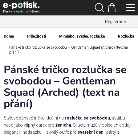
Přejít
Hledat
na
Nákupní
obsah
Registrace
košík
Den
otců
Domů
Příležitosti
Miminko, svatba, rozlučka
Rozlučka
Domů
Pánské tričko rozlučka se svobodou – Gentleman Squad (Arched) (text na
Kategorie
přání)
Pánské tričko rozlučka se
Dárek
pro
svobodou – Gentleman
Squad (Arched) (text na
Rodina
/
přání)
Láska
Stylové pánské tričko ideální na
rozlučku se svobodou
, svatbu
Povolání,
nebo jako vtipný dárek pro
ženicha
. Siluety mužů v oblecích dodají
zájmy a
eleganci i nadsázku – skvělý outfit pro
svatební den
i párty s
sport