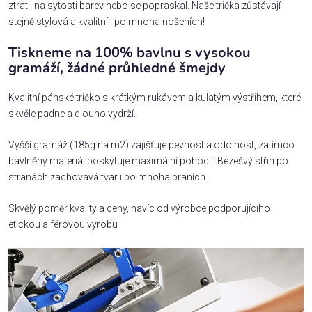
ztratil na sytosti barev nebo se popraskal. Naše trička zůstávají
stejně stylová a kvalitní i po mnoha nošeních!
Tiskneme na 100% bavlnu s vysokou
gramáží, žádné průhledné šmejdy
Kvalitní pánské tričko s krátkým rukávem a kulatým výstřihem, které
skvěle padne a dlouho vydrží.
Vyšší gramáž (185g na m2) zajišťuje pevnost a odolnost, zatímco
bavlněný materiál poskytuje maximální pohodlí. Bezešvý střih po
stranách zachovává tvar i po mnoha praních.
Skvělý poměr kvality a ceny, navíc od výrobce podporujícího
etickou a férovou výrobu