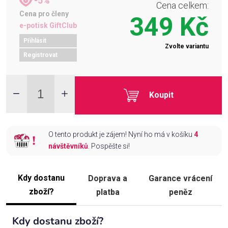
-5%
Cena celkem:
Cena pro členy
349 Kč
e-potisk GiftClub
Přihlásit
Zvolte variantu
Registrovat
Koupit
O tento produkt je zájem! Nyní ho má v košíku
4
návštěvníků
. Pospěšte si!
Kdy dostanu
Doprava a
Garance vrácení
zboží?
platba
peněz
Kdy dostanu zboží?