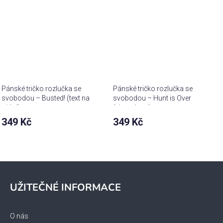
Pánské tričko rozlučka se
Pánské tričko rozlučka se
svobodou – Busted! (text na
svobodou – Hunt is Over
přání)
(vlastní text)
349 Kč
349 Kč
Z
á
UŽITEČNÉ INFORMACE
p
a
t
O nás