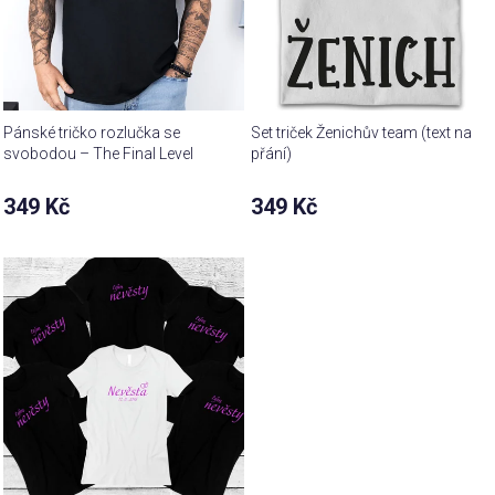
Pánské tričko rozlučka se
Set triček Ženichův team (text na
svobodou – The Final Level
přání)
team
349 Kč
349 Kč