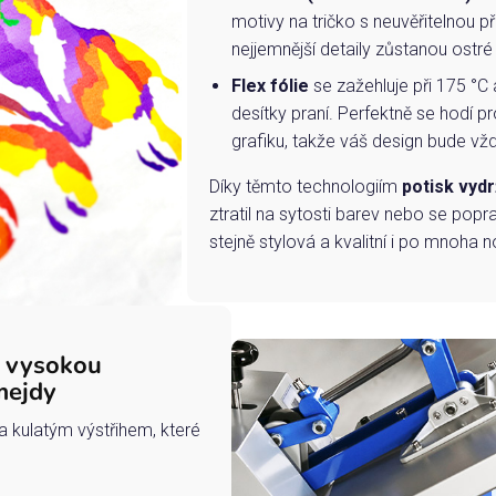
motivy na tričko s neuvěřitelnou př
nejjemnější detaily zůstanou ostré
Flex fólie
se zažehluje při 175 °C 
desítky praní. Perfektně se hodí pr
grafiku, takže váš design bude vždy
Díky těmto technologiím
potisk vydr
ztratil na sytosti barev nebo se popra
stejně stylová a kvalitní i po mnoha n
s vysokou
mejdy
a kulatým výstřihem, které