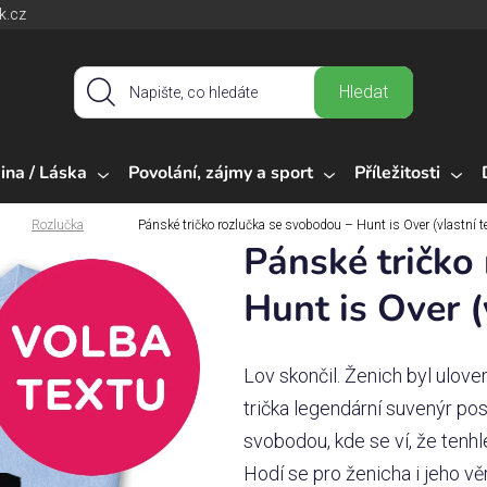
k.cz
Hledat
ina / Láska
Povolání, zájmy a sport
Příležitosti
Rozlučka
Pánské tričko rozlučka se svobodou – Hunt is Over (vlastní t
Pánské tričko
Hunt is Over (
Lov skončil. Ženich byl uloven
trička legendární suvenýr pos
svobodou, kde se ví, že tenhl
Hodí se pro ženicha i jeho vě