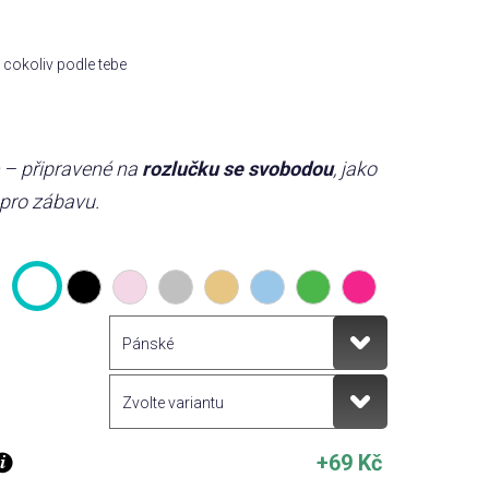
cokoliv podle tebe
e – připravené na
rozlučku se svobodou
, jako
 pro zábavu.
+69 Kč