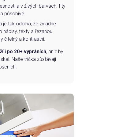
esností a v živých barvách. I ty
 a působivé.
a je tak odolná, že zvládne
o nápisy, texty a řezanou
 čitelný a kontrastní.
ží i po 20+ vypráních
, aniž by
skal. Naše trička zůstávají
ošeních!