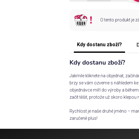
O tento produkt je 
Kdy dostanu zboží?
D
Kdy dostanu zboží?
Jakmile kliknete na objednat, začín
brzy se vám ozveme s náhledem ke s
objednávce míří do výroby a během 
začít těšit, protože už skoro klepou 
Rychlost je naše druhé jméno – man
zaručeně plus!