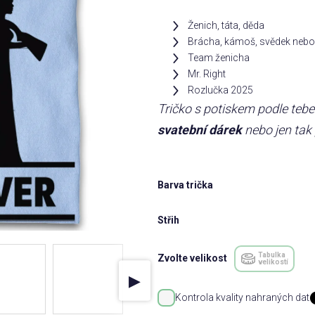
Ženich, táta, děda
Brácha, kámoš, svědek nebo 
Team ženicha
Mr. Right
Rozlučka 2025
Tričko s potiskem podle teb
svatební dárek
nebo jen tak
Barva trička
Střih
Tabulka
Zvolte velikost
velikostí
▶
Kontrola kvality nahraných dat