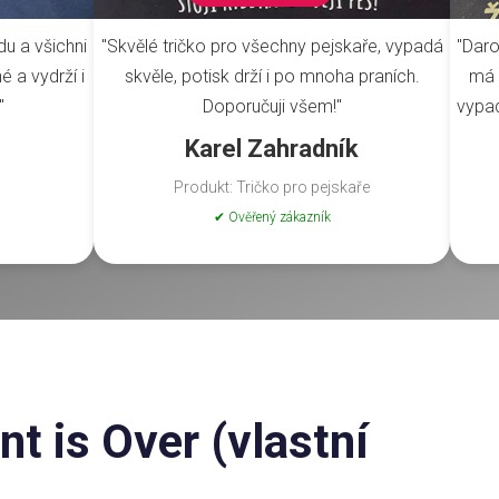
du a všichni
"Skvělé tričko pro všechny pejskaře, vypadá
"Daro
é a vydrží i
skvěle, potisk drží i po mnoha praních.
má 
"
Doporučuji všem!"
vypad
Karel Zahradník
Produkt: Tričko pro pejskaře
✔ Ověřený zákazník
t is Over (vlastní