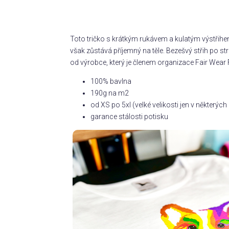
Toto tričko s krátkým rukávem a kulatým výstřihe
však zůstává příjemný na těle. Bezešvý střih po 
od výrobce, který je členem organizace Fair Wear 
100% bavlna
190g na m2
od XS po 5xl (velké velikosti jen v některý
garance stálosti potisku