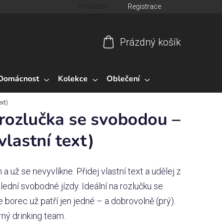
Přihlášení
Registrace
Prázdný košík
Nákupní
košík
Domácnost
Kolekce
Oblečení
ext)
 rozlučka se svobodou –
vlastní text)
 a už se nevyvlíkne. Přidej vlastní text a udělej z
lední svobodné jízdy. Ideální na rozlučku se
e borec už patří jen jedné – a dobrovolně (prý).
rný drinking team.