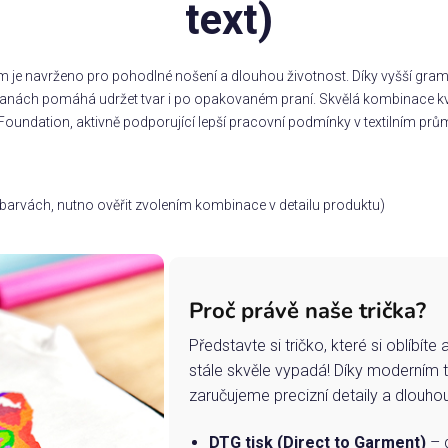
text)
m je navrženo pro pohodlné nošení a dlouhou životnost. Díky vyšší gramá
stranách pomáhá udržet tvar i po opakovaném praní. Skvělá kombinace kv
Foundation, aktivně podporující lepší pracovní podmínky v textilním prům
ch barvách, nutno ověřit zvolením kombinace v detailu produktu)
Proč právě naše trička?
Představte si tričko, které si oblíbít
stále skvěle vypadá! Díky moderním 
zaručujeme precizní detaily a dlouho
DTG tisk (Direct to Garment)
– d