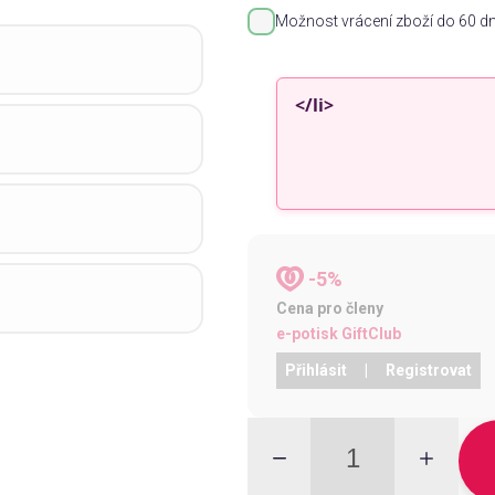
Možnost vrácení zboží do 60 dn
-5%
Cena pro členy
e-potisk GiftClub
Přihlásit
|
Registrovat