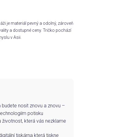
ži je materiál pevný a odolný, zároveň
ality a dostupné ceny. Tričko pochází
yslu v Asii.
e a budete nosit znovu a znovu –
technologiím potisku
u životnost, která vás nezklame
igitální tiskárna která tiskne