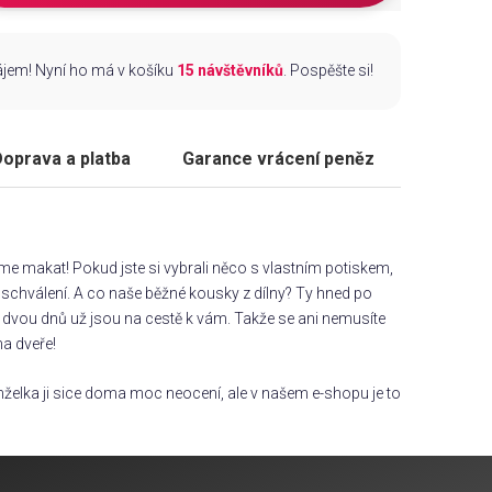
zájem! Nyní ho má v košíku
15 návštěvníků
. Pospěšte si!
oprava a platba
Garance vrácení peněz
áme makat! Pokud jste si vybrali něco s vlastním potiskem,
chválení. A co naše běžné kousky z dílny? Ty hned po
dvou dnů už jsou na cestě k vám. Takže se ani nemusíte
na dveře!
želka ji sice doma moc neocení, ale v našem e-shopu je to