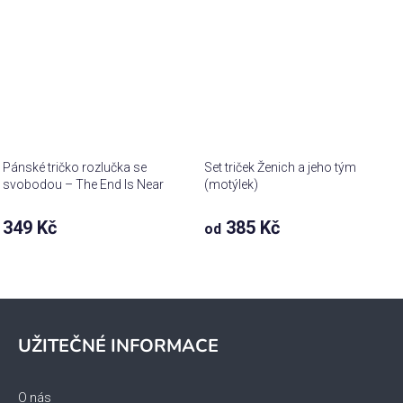
Pánské tričko rozlučka se
Set triček Ženich a jeho tým
svobodou – The End Is Near
(motýlek)
349 Kč
385 Kč
od
Z
á
UŽITEČNÉ INFORMACE
p
a
O nás