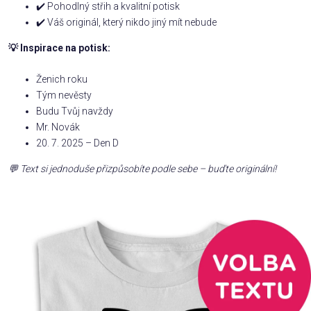
✔️ Pohodlný střih a kvalitní potisk
✔️ Váš originál, který nikdo jiný mít nebude
Příležitosti
💡 Inspirace na potisk:
Domácnost
Ženich roku
Tým nevěsty
Budu Tvůj navždy
Kolekce
Mr. Novák
20. 7. 2025 – Den D
Oblečení
💬 Text si jednoduše přizpůsobíte podle sebe – buďte originální!
Přihlášení