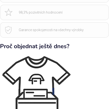
98,3% pozivitních hodnocení
Garance spokojenosti na všechny výrobky
Proč objednat ještě dnes?