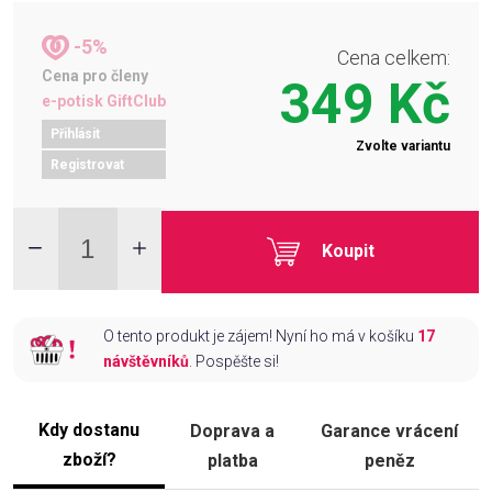
-5%
Cena celkem:
Cena pro členy
349 Kč
e-potisk GiftClub
Přihlásit
Zvolte variantu
Registrovat
Koupit
O tento produkt je zájem! Nyní ho má v košíku
17
návštěvníků
. Pospěšte si!
Kdy dostanu
Doprava a
Garance vrácení
zboží?
platba
peněz