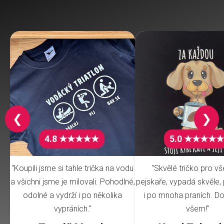
❮
❯
4.8 ★★★★★
5.0 ★★★★★
"Koupili jsme si tahle trička na vodu
"Skvělé tričko pro v
a všichni jsme je milovali. Pohodlné,
pejskaře, vypadá skvěle, 
odolné a vydrží i po několika
i po mnoha praních. Do
vypráních."
všem!"