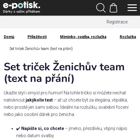
Přejít
Hledat
na
Nákupní
obsah
Registrace
košík
Den
otců
Domů
Příležitosti
Miminko, svatba, rozlučka
Rozlučka
Domů
Kategorie
Set triček Ženichův team (text na přání)
Set triček Ženichův team
Dárek
pro
(text na přání)
Rodina
Ukažte styl i smysl pro humor! Na tohle tričko si můžete nechat
/
natisknout
jakýkoliv text
– ať už chcete být za elegána, vtipálka,
Láska
nebo prostě jen sami sebou. Ideální na rozlučku, svatební focení
nebo jako osobní dárek pro ženicha.
Povolání,
✔️
Napište si, co chcete
– jméno, přezdívku, vtipný nápis
zájmy a
sport
nebo datum svatby