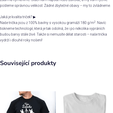
pošleme správnou velikost. Žádné zbytečné obavy – my to zvládneme.
Jaká je kvalita triček?
▶
2
Naše trička jsou z 100% bavlny s vysokou gramáží 180 g/m
. Navíc
tiskneme technologií, která je tak odolná, že i po několika vypráních
budou barvy stále živé. Takže si nemusíte dělat starosti – naše trička
vydrží i dlouhé roky nošení!
Související produkty