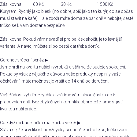
Zásilkovna
60 Kč
30 Kč
1 500 Kč
Kurýrem: Rychlý jako blesk (no dobře, spíš jako ten kurýr, co se občas
musí stavit na kafe) – ale zboží máte doma za pár dní! A nebojte, šesté
tričko se k vám dostane bezpečně.
Zásilkovna: Pokud vám nevadí si pro balíček skočit, je to levnější
varianta. A navíc, můžete si po cestě dát třeba dortík.
Garance vrácení peněz
▶
Jsme hrdí na kvalitu našich výrobků a věříme, že budete spokojeni.
Pokud by však z nějakého důvodu naše produkty nesplnily vaše
očekávání, máte možnost je vrátit do 14 dnů od doručení.
Vaši žádost vyřídíme rychle a vrátíme vám plnou částku do 5
pracovních dnů. Bez zbytečných komplikací, protože jsme si jistí
kvalitou naší práce.
Co když mi bude tričko malé nebo velké?
▶
Stává se, že si velikost ne vždycky sedne. Ale nebojte se, tričko vám
zdarma vyměníme! Stačí nám napsat nebo zavolat, a my vám rychle