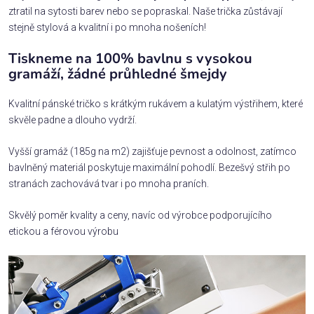
ztratil na sytosti barev nebo se popraskal. Naše trička zůstávají
stejně stylová a kvalitní i po mnoha nošeních!
Tiskneme na 100% bavlnu s vysokou
gramáží, žádné průhledné šmejdy
Kvalitní pánské tričko s krátkým rukávem a kulatým výstřihem, které
skvěle padne a dlouho vydrží.
Vyšší gramáž (185g na m2) zajišťuje pevnost a odolnost, zatímco
bavlněný materiál poskytuje maximální pohodlí. Bezešvý střih po
stranách zachovává tvar i po mnoha praních.
Skvělý poměr kvality a ceny, navíc od výrobce podporujícího
etickou a férovou výrobu