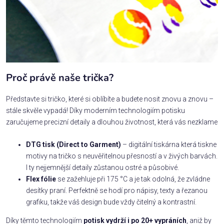
Proč právě naše trička?
Představte si tričko, které si oblíbíte a budete nosit znovu a znovu –
stále skvěle vypadá! Díky moderním technologiím potisku
zaručujeme precizní detaily a dlouhou životnost, která vás nezklame
DTG tisk (Direct to Garment)
– digitální tiskárna která tiskne
motivy na tričko s neuvěřitelnou přesností a v živých barvách.
I ty nejjemnější detaily zůstanou ostré a působivé.
Flex fólie
se zažehluje při 175 °C a je tak odolná, že zvládne
desítky praní. Perfektně se hodí pro nápisy, texty a řezanou
grafiku, takže váš design bude vždy čitelný a kontrastní.
Díky těmto technologiím
potisk vydrží i po 20+ vypráních
, aniž by