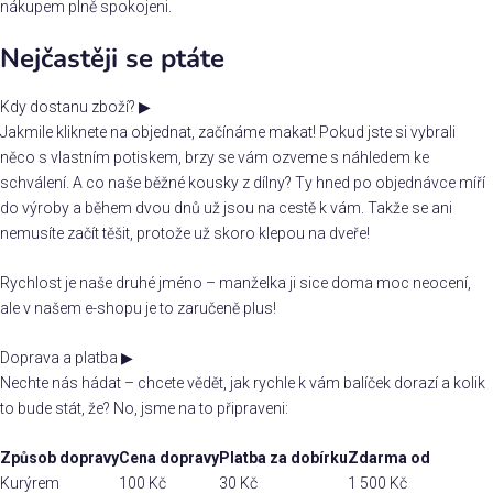
nákupem plně spokojeni.
Nejčastěji se ptáte
Kdy dostanu zboží?
▶
Jakmile kliknete na objednat, začínáme makat! Pokud jste si vybrali
něco s vlastním potiskem, brzy se vám ozveme s náhledem ke
schválení. A co naše běžné kousky z dílny? Ty hned po objednávce míří
do výroby a během dvou dnů už jsou na cestě k vám. Takže se ani
nemusíte začít těšit, protože už skoro klepou na dveře!
Rychlost je naše druhé jméno – manželka ji sice doma moc neocení,
ale v našem e-shopu je to zaručeně plus!
Doprava a platba
▶
Nechte nás hádat – chcete vědět, jak rychle k vám balíček dorazí a kolik
to bude stát, že? No, jsme na to připraveni:
Způsob dopravy
Cena dopravy
Platba za dobírku
Zdarma od
Kurýrem
100 Kč
30 Kč
1 500 Kč