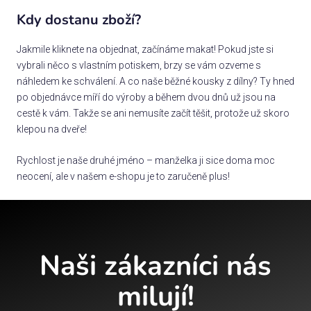
Kdy dostanu zboží?
Jakmile kliknete na objednat, začínáme makat! Pokud jste si
vybrali něco s vlastním potiskem, brzy se vám ozveme s
náhledem ke schválení. A co naše běžné kousky z dílny? Ty hned
po objednávce míří do výroby a během dvou dnů už jsou na
cestě k vám. Takže se ani nemusíte začít těšit, protože už skoro
klepou na dveře!
Rychlost je naše druhé jméno – manželka ji sice doma moc
neocení, ale v našem e-shopu je to zaručeně plus!
Naši zákazníci nás
milují!