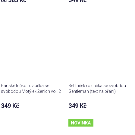
od
Pánské tričko rozlučka se
Set triček rozlučka se svobdou
svobodou Motýlek Ženich vol. 2
Gentleman (text na přání)
349 Kč
349 Kč
NOVINKA