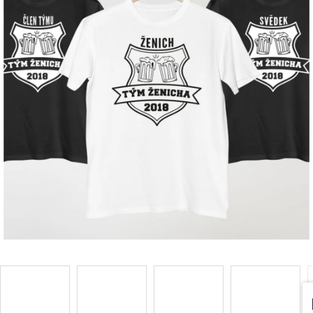
Příležitosti
Domácnost
Kolekce
Oblečení
Přihlášení