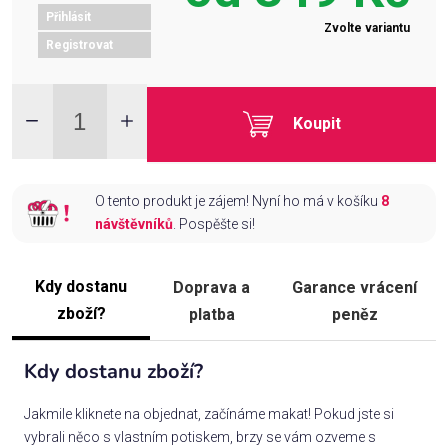
Přihlásit
Zvolte variantu
Registrovat
Koupit
O tento produkt je zájem! Nyní ho má v košíku
8
návštěvníků
. Pospěšte si!
Kdy dostanu
Doprava a
Garance vrácení
zboží?
platba
peněz
Kdy dostanu zboží?
Jakmile kliknete na objednat, začínáme makat! Pokud jste si
vybrali něco s vlastním potiskem, brzy se vám ozveme s