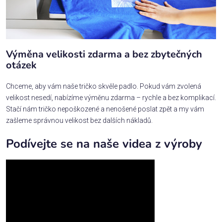
Výměna velikosti zdarma a bez zbytečných
otázek
Chceme, aby vám naše tričko skvěle padlo. Pokud vám zvolená
velikost nesedí, nabízíme výměnu zdarma – rychle a bez komplikací.
Stačí nám tričko nepoškozené a nenošené poslat zpět a my vám
zašleme správnou velikost bez dalších nákladů.
Podívejte se na naše videa z výroby