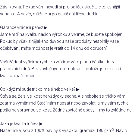
Zásilkovna: Pokud vám nevadí si pro balíček skočit, je to levnější
varianta. A navíc, můžete si po cestě dát třeba dortík.
Garance vrácení peněz
▶
Jsme hrdí na kvalitu našich výrobků a věříme, že budete spokojeni.
Pokud by však z nějakého důvodu naše produkty nesplnily vaše
očekávání, máte možnost je vrátit do 14 dnů od doručení.
Vaši žádost vyřídíme rychle a vrátíme vám plnou částku do 5
pracovních dnů. Bez zbytečných komplikací, protože jsme si jistí
kvalitou naší práce.
Co když mi bude tričko malé nebo velké?
▶
Stává se, že si velikost ne vždycky sedne. Ale nebojte se, tričko vám
zdarma vyměníme! Stačí nám napsat nebo zavolat, a my vám rychle
pošleme správnou velikost. Žádné zbytečné obavy – my to zvládneme.
Jaká je kvalita triček?
▶
2
Naše trička jsou z 100% bavlny s vysokou gramáží 180 g/m
. Navíc