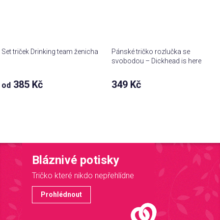
Set triček Drinking team ženicha
Pánské tričko rozlučka se
svobodou – Dickhead is here
385 Kč
349 Kč
od
Bláznivé potisky
Tričko které nikdo nepřehlídne
Prohlédnout