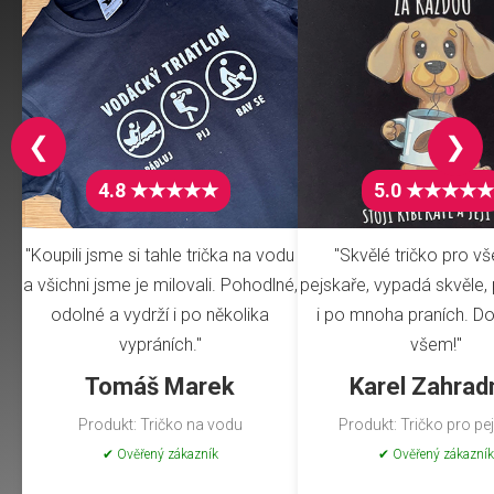
❮
❯
4.8 ★★★★★
5.0 ★★★★★
"Koupili jsme si tahle trička na vodu
"Skvělé tričko pro v
a všichni jsme je milovali. Pohodlné,
pejskaře, vypadá skvěle, 
odolné a vydrží i po několika
i po mnoha praních. Do
vypráních."
všem!"
Tomáš Marek
Karel Zahrad
Produkt: Tričko na vodu
Produkt: Tričko pro pe
✔ Ověřený zákazník
✔ Ověřený zákazník