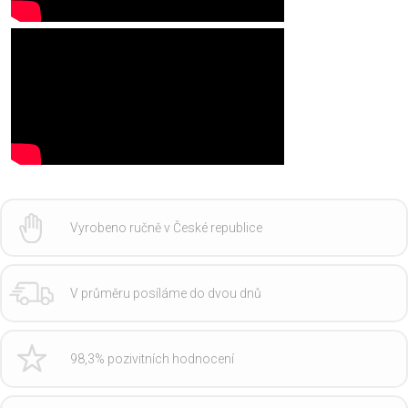
Vyrobeno ručně v České republice
V průměru posíláme do dvou dnů
98,3% pozivitních hodnocení