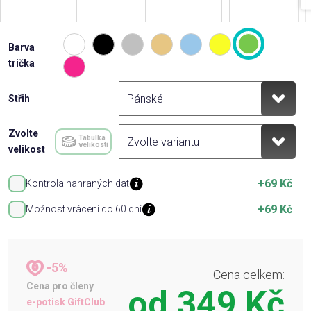
Barva
trička
Střih
Zvolte
Tabulka
velikostí
velikost
+69 Kč
Kontrola nahraných dat
+69 Kč
Možnost vrácení do 60 dní
-5%
Cena celkem:
Cena pro členy
od
349 Kč
e-potisk GiftClub