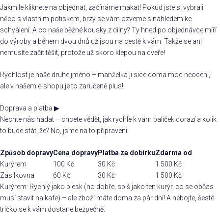
Jakmile kliknete na objednat, začínáme makat! Pokud jste si vybrali
něco s vlastním potiskem, brzy se vám ozveme s náhledem ke
schválení. A co naše běžné kousky z dílny? Ty hned po objednávce míří
do výroby a během dvou dnů už jsou na cestě k vám. Takže se ani
nemusíte začít těšit, protože už skoro klepou na dveře!
Rychlost je naše druhé jméno – manželka ji sice doma moc neocení,
ale v našem e-shopu je to zaručeně plus!
Doprava a platba
▶
Nechte nás hádat – chcete vědět, jak rychle k vám balíček dorazí a kolik
to bude stát, že? No, jsme na to připraveni:
Způsob dopravy
Cena dopravy
Platba za dobírku
Zdarma od
Kurýrem
100 Kč
30 Kč
1 500 Kč
Zásilkovna
60 Kč
30 Kč
1 500 Kč
Kurýrem: Rychlý jako blesk (no dobře, spíš jako ten kurýr, co se občas
musí stavit na kafe) – ale zboží máte doma za pár dní! A nebojte, šesté
tričko se k vám dostane bezpečně.