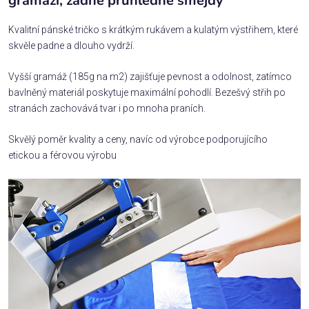
gramáží, žádné průhledné šmejdy
Kvalitní pánské tričko s krátkým rukávem a kulatým výstřihem, které
skvěle padne a dlouho vydrží.
Vyšší gramáž (185g na m2) zajišťuje pevnost a odolnost, zatímco
bavlněný materiál poskytuje maximální pohodlí. Bezešvý střih po
stranách zachovává tvar i po mnoha praních.
Skvělý poměr kvality a ceny, navíc od výrobce podporujícího
etickou a férovou výrobu