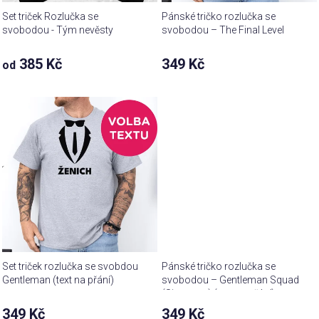
Set triček Rozlučka se
Pánské tričko rozlučka se
svobodou - Tým nevěsty
svobodou – The Final Level
385 Kč
349 Kč
od
Set triček rozlučka se svobdou
Pánské tričko rozlučka se
Gentleman (text na přání)
svobodou – Gentleman Squad
(Signature) (text na přání)
349 Kč
349 Kč