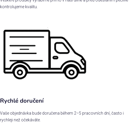
Veškeré produkty vyrábíme přímo v naší dílně a před odesláním pečlivě
kontrolujeme kvalitu.
Rychlé doručení
Vaše objednávka bude doručena během 2–5 pracovních dní, často i
rychleji než očekáváte.