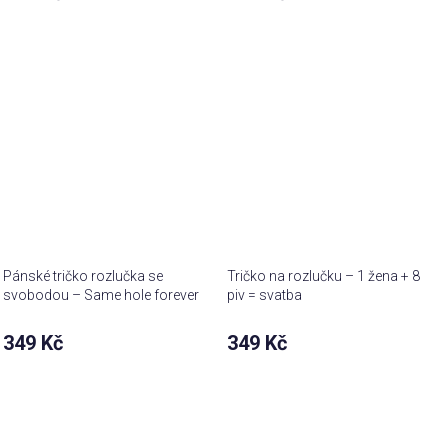
Pánské tričko rozlučka se
Tričko na rozlučku – 1 žena + 8
svobodou – Same hole forever
piv = svatba
349 Kč
349 Kč