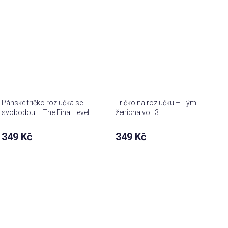
Pánské tričko rozlučka se
Tričko na rozlučku – Tým
svobodou – The Final Level
ženicha vol. 3
team
349 Kč
349 Kč