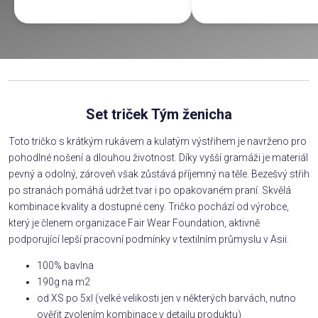
Set triček Tým ženicha
Toto tričko s krátkým rukávem a kulatým výstřihem je navrženo pro
pohodlné nošení a dlouhou životnost. Díky vyšší gramáži je materiál
pevný a odolný, zároveň však zůstává příjemný na těle. Bezešvý střih
po stranách pomáhá udržet tvar i po opakovaném praní. Skvělá
kombinace kvality a dostupné ceny. Tričko pochází od výrobce,
který je členem organizace Fair Wear Foundation, aktivně
podporující lepší pracovní podmínky v textilním průmyslu v Asii.
100% bavlna
190g na m2
od XS po 5xl (velké velikosti jen v některých barvách, nutno
ověřit zvolením kombinace v detailu produktu)