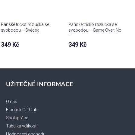
Pánské tričko rozlučka se
Pánské tričko rozlučka se
svobodou – Svědek
svobodou – Game Over: No
Escape
349 Kč
349 Kč
Z
á
UŽITEČNÉ INFORMACE
p
a
t
O nás
í
E-potisk GiftClub
Spolupráce
Tabulka velikostí
Hodnocení obchodu