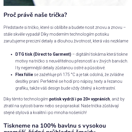
Proč právě naše trička?
Představte si tričko, které si oblíbíte a budete nosit znovu a znovu –
stále skvěle vypadá! Díky moderním technologiím potisku
zaručujeme precizní detaily a dlouhou životnost, která vás nezklame
DTG tisk (Direct to Garment)
– digitální tiskárna která tiskne
motivy na tričko s neuvěřitelnou přesností a v živých barvách.
I ty nejjemnější detaily zůstanou ostré a působivé.
Flex fólie
se zažehluje při 175 °C a je tak odolná, že zvládne
desítky praní. Perfektně se hodí pro nápisy, texty a řezanou
grafiku, takže váš design bude vždy čitelný a kontrastní.
Díky těmto technologiím
potisk vydrží i po 20+ vypráních
, aniž by
ztratil na sytosti barev nebo se popraskal. Naše trička zůstávají
stejně stylová a kvalitní i po mnoha nošeních!
Tiskneme na 100% bavlnu s vysokou