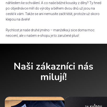
náhledem ke schválení. A co naše běžné kousky z dílny? Ty hned
po objednávce míří do výroby a během dvou dnů už jsou na
cestě k vám. Takže se ani nemusíte začít těšit, protože už skoro
klepou na dveře!
Rychlost je naše druhé jméno – manželka ji sice doma moc
neocení, ale v našem e-shopu je to zaručeně plus!
Naši zákazníci nás
milují!