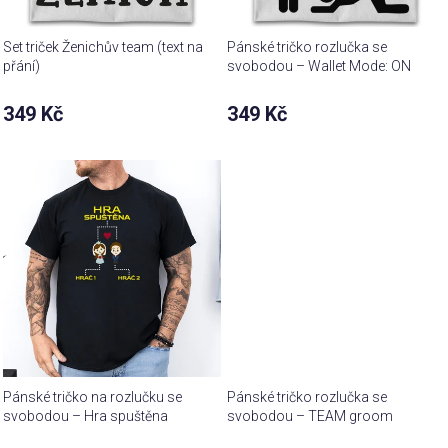
Set triček Ženichův team (text na
Pánské tričko rozlučka se
přání)
svobodou – Wallet Mode: ON
349 Kč
349 Kč
Pánské tričko na rozlučku se
Pánské tričko rozlučka se
svobodou – Hra spuštěna
svobodou – TEAM groom