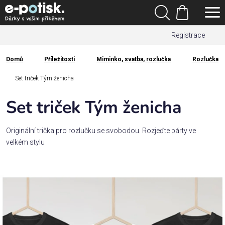
Přejít
Hledat
na
Nákupní
obsah
Registrace
košík
Den
otců
Domů
Příležitosti
Miminko, svatba, rozlučka
Rozlučka
Domů
Kategorie
Set triček Tým ženicha
Set triček Tým ženicha
Dárek
pro
Originální trička pro rozlučku se svobodou. Rozjeďte párty ve
velkém stylu
Rodina
/
Láska
Povolání,
zájmy a
sport