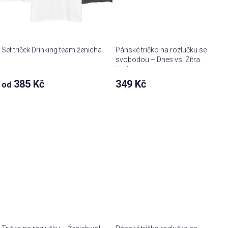
Set triček Drinking team ženicha
Pánské tričko na rozlučku se
svobodou – Dnes vs. Zítra
ženich
385 Kč
349 Kč
od