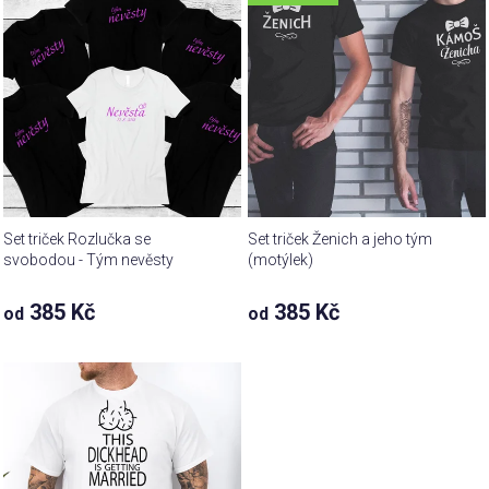
Set triček Rozlučka se
Set triček Ženich a jeho tým
svobodou - Tým nevěsty
(motýlek)
385 Kč
385 Kč
od
od