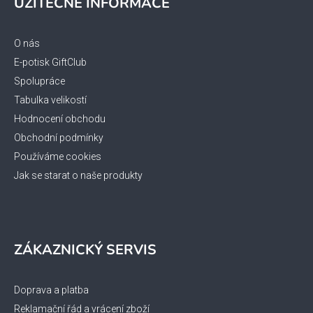
UŽITEČNÉ INFORMACE
p
a
t
O nás
í
E-potisk GiftClub
Spolupráce
Tabulka velikostí
Hodnocení obchodu
Obchodní podmínky
Používáme cookies
Jak se starat o naše produkty
ZÁKAZNICKÝ SERVIS
Doprava a platba
Reklamační řád a vrácení zboží