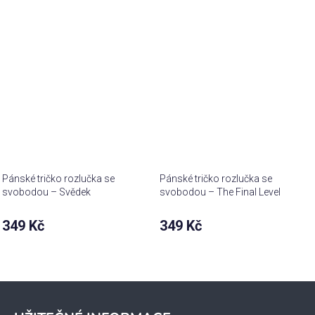
Pánské tričko rozlučka se
Pánské tričko rozlučka se
svobodou – Svědek
svobodou – The Final Level
team
349 Kč
349 Kč
Z
á