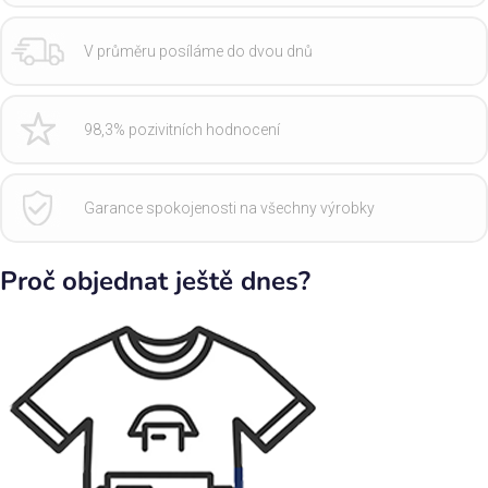
V průměru posíláme do dvou dnů
98,3% pozivitních hodnocení
Garance spokojenosti na všechny výrobky
Proč objednat ještě dnes?