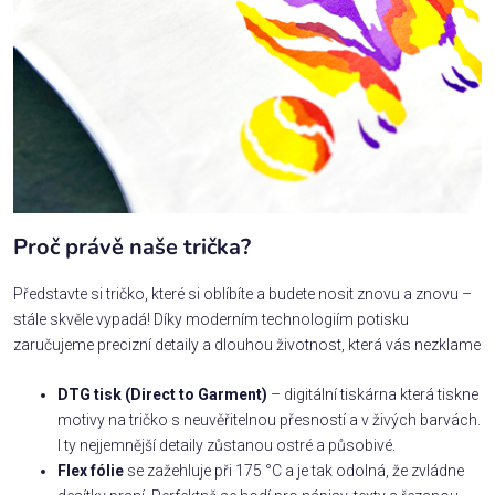
Proč právě naše trička?
Představte si tričko, které si oblíbíte a budete nosit znovu a znovu –
stále skvěle vypadá! Díky moderním technologiím potisku
zaručujeme precizní detaily a dlouhou životnost, která vás nezklame
DTG tisk (Direct to Garment)
– digitální tiskárna která tiskne
motivy na tričko s neuvěřitelnou přesností a v živých barvách.
I ty nejjemnější detaily zůstanou ostré a působivé.
Flex fólie
se zažehluje při 175 °C a je tak odolná, že zvládne