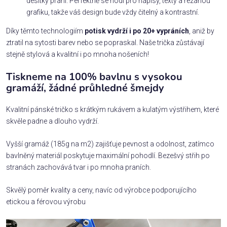
desítky praní. Perfektně se hodí pro nápisy, texty a řezanou
grafiku, takže váš design bude vždy čitelný a kontrastní.
Díky těmto technologiím
potisk vydrží i po 20+ vypráních
, aniž by
ztratil na sytosti barev nebo se popraskal. Naše trička zůstávají
stejně stylová a kvalitní i po mnoha nošeních!
Tiskneme na 100% bavlnu s vysokou
gramáží, žádné průhledné šmejdy
Kvalitní pánské tričko s krátkým rukávem a kulatým výstřihem, které
skvěle padne a dlouho vydrží.
Vyšší gramáž (185g na m2) zajišťuje pevnost a odolnost, zatímco
bavlněný materiál poskytuje maximální pohodlí. Bezešvý střih po
stranách zachovává tvar i po mnoha praních.
Skvělý poměr kvality a ceny, navíc od výrobce podporujícího
etickou a férovou výrobu