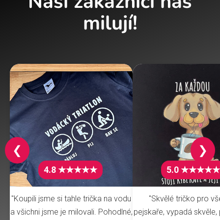
Naši zákazníci nás
milují!
❮
❯
4.8 ★★★★★
5.0 ★★★★★
"Koupili jsme si tahle trička na vodu
"Skvělé tričko pro v
a všichni jsme je milovali. Pohodlné,
pejskaře, vypadá skvěle, 