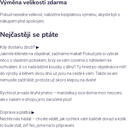
Výměna velikosti zdarma
Pokud nesedne velikost, nabízíme bezplatnou výměnu, abyste byli s
nákupem plně spokojeni.
Nejčastěji se ptáte
Kdy dostanu zboží?
▶
Jakmile kliknete na objednat, začínáme makat! Pokud jste si vybrali
něco s vlastním potiskem, brzy se vám ozveme s náhledem ke
schválení. A co naše běžné kousky z dílny? Ty hned po objednávce míří
do výroby a během dvou dnů už jsou na cestě k vám. Takže se ani
nemusíte začít těšit, protože už skoro klepou na dveře!
Rychlost je naše druhé jméno – manželka ji sice doma moc neocení,
ale v našem e-shopu je to zaručeně plus!
Doprava a platba
▶
Nechte nás hádat – chcete vědět, jak rychle k vám balíček dorazí a kolik
to bude stát, že? No, jsme na to připraveni: