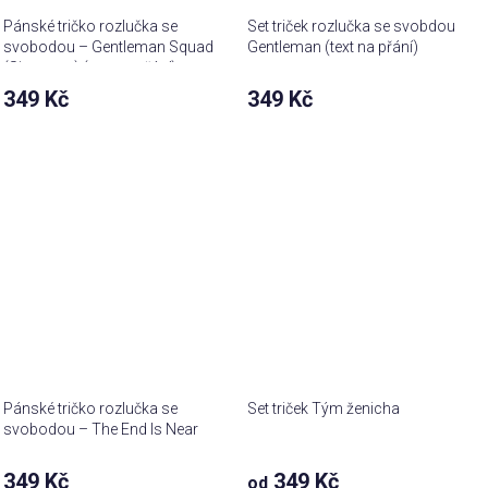
Pánské tričko rozlučka se
Set triček rozlučka se svobdou
svobodou – Gentleman Squad
Gentleman (text na přání)
(Signature) (text na přání)
349 Kč
349 Kč
Pánské tričko rozlučka se
Set triček Tým ženicha
svobodou – The End Is Near
349 Kč
349 Kč
od