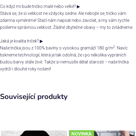
Co když mi bude tričko malé nebo velké?
▶
Stává se, že si velikost ne vždycky sedne. Ale nebojte se, tričko vám
zdarma vyměníme! Stačí nám napsat nebo zavolat, a my vám rychle
pošleme správnou velikost. Žádné zbytečné obavy – my to zvládneme.
Jaká je kvalita triček?
▶
2
Naše trička jsou z 100% bavlny s vysokou gramáží 180 g/m
. Navíc
tiskneme technologií, která je tak odolná, že i po několika vypráních
budou barvy stále živé. Takže si nemusíte dělat starosti – naše trička
vydrží i dlouhé roky nošení!
Související produkty
NOVINKA