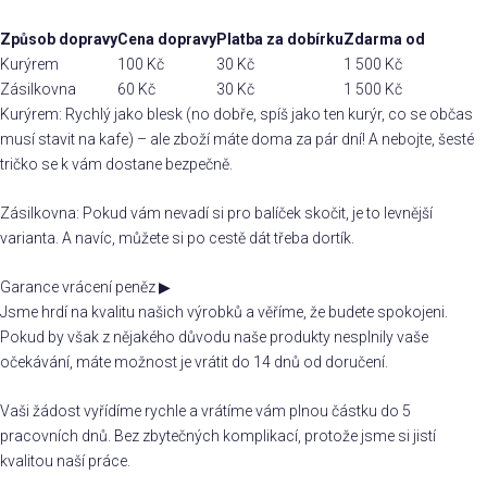
Způsob dopravy
Cena dopravy
Platba za dobírku
Zdarma od
Kurýrem
100 Kč
30 Kč
1 500 Kč
Zásilkovna
60 Kč
30 Kč
1 500 Kč
Kurýrem: Rychlý jako blesk (no dobře, spíš jako ten kurýr, co se občas
musí stavit na kafe) – ale zboží máte doma za pár dní! A nebojte, šesté
tričko se k vám dostane bezpečně.
Zásilkovna: Pokud vám nevadí si pro balíček skočit, je to levnější
varianta. A navíc, můžete si po cestě dát třeba dortík.
Garance vrácení peněz
▶
Jsme hrdí na kvalitu našich výrobků a věříme, že budete spokojeni.
Pokud by však z nějakého důvodu naše produkty nesplnily vaše
očekávání, máte možnost je vrátit do 14 dnů od doručení.
Vaši žádost vyřídíme rychle a vrátíme vám plnou částku do 5
pracovních dnů. Bez zbytečných komplikací, protože jsme si jistí
kvalitou naší práce.