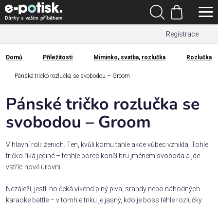
Přejít
Hledat
na
Nákupní
obsah
Registrace
košík
Den
otců
Domů
Příležitosti
Miminko, svatba, rozlučka
Rozlučka
Domů
Kategorie
Pánské tričko rozlučka se svobodou – Groom
Pánské tričko rozlučka se
Dárek
pro
svobodou – Groom
Rodina
V hlavní roli: ženich. Ten, kvůli komu tahle akce vůbec vznikla. Tohle
/
tričko říká jediné – tenhle borec končí hru jménem svoboda a jde
Láska
vstříc nové úrovni.
Nezáleží, jestli ho čeká víkend plný piva, srandy nebo náhodných
Povolání,
karaoke battle – v tomhle triku je jasný, kdo je boss téhle rozlučky.
zájmy a
sport