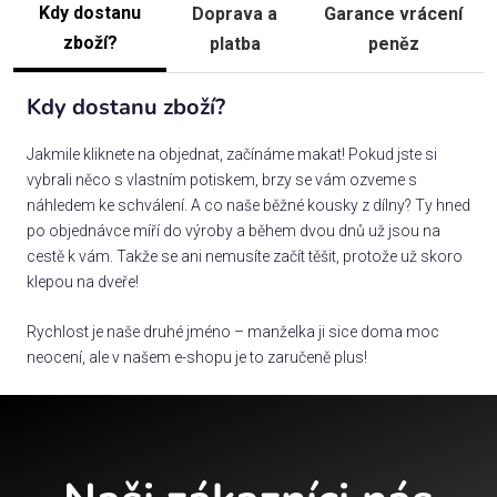
Kdy dostanu
Doprava a
Garance vrácení
zboží?
platba
peněz
Kdy dostanu zboží?
Jakmile kliknete na objednat, začínáme makat! Pokud jste si
vybrali něco s vlastním potiskem, brzy se vám ozveme s
náhledem ke schválení. A co naše běžné kousky z dílny? Ty hned
po objednávce míří do výroby a během dvou dnů už jsou na
cestě k vám. Takže se ani nemusíte začít těšit, protože už skoro
klepou na dveře!
Rychlost je naše druhé jméno – manželka ji sice doma moc
neocení, ale v našem e-shopu je to zaručeně plus!