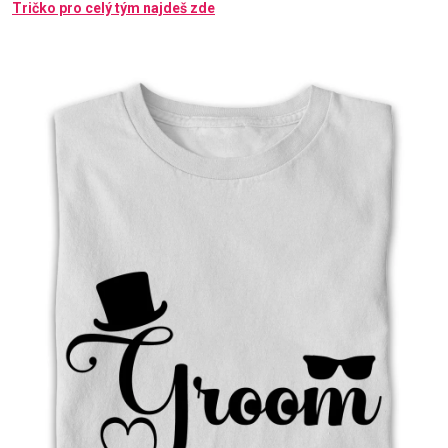
Tričko pro celý tým najdeš zde
Příležitosti
Domácnost
Kolekce
Oblečení
Přihlášení