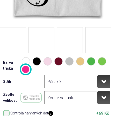
Barva
trička
Střih
Zvolte
Tabulka
velikostí
velikost
+69 Kč
Kontrola nahraných dat