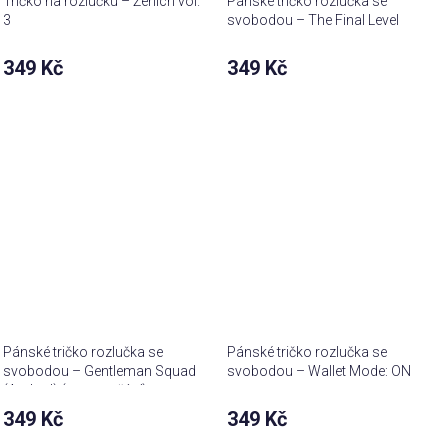
Tričko na rozlučku – Ženich vol.
Pánské tričko rozlučka se
3
svobodou – The Final Level
349 Kč
349 Kč
Pánské tričko rozlučka se
Pánské tričko rozlučka se
svobodou – Gentleman Squad
svobodou – Wallet Mode: ON
(Arched) (text na přání)
349 Kč
349 Kč