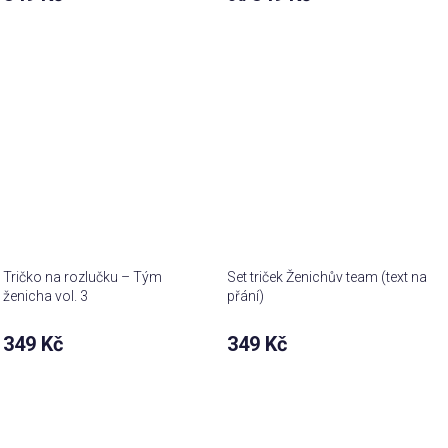
Tričko na rozlučku – Tým
Set triček Ženichův team (text na
ženicha vol. 3
přání)
349 Kč
349 Kč