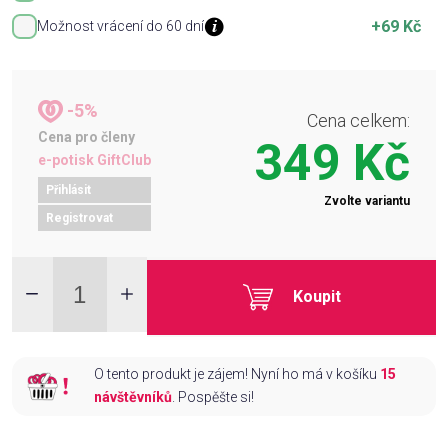
+69 Kč
Možnost vrácení do 60 dní
-5%
Cena celkem:
Cena pro členy
349 Kč
e-potisk GiftClub
Přihlásit
Zvolte variantu
Registrovat
Koupit
O tento produkt je zájem! Nyní ho má v košíku
15
návštěvníků
. Pospěšte si!