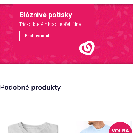
Bláznivé potisky
Tričko které nikdo nepřehlídne
Prohlédnout
Podobné produkty