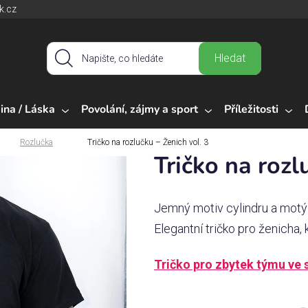
k.cz
Hledat
ina / Láska
Povolání, zájmy a sport
Příležitosti
Rozlučka
Tričko na rozlučku – Ženich vol. 3
Tričko na rozl
Jemný motiv cylindru a motýlk
Elegantní tričko pro ženicha, k
Tričko pro zbytek týmu ve