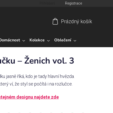
Přihlášení
Registrace
Prázdný košík
Nákupní
košík
Domácnost
Kolekce
Oblečení
učku – Ženich vol. 3
u jasně říká, kdo je tady hlavní hvězda.
terý ví, že styl se počítá i na rozlučce.
 stejném designu najdete zde