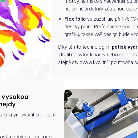
motivy na tričko s neuvěřitelnou př
nejjemnější detaily zůstanou ostré
Flex fólie
se zažehluje při 175 °C 
desítky praní. Perfektně se hodí pr
grafiku, takže váš design bude vždy
Díky těmto technologiím
potisk vydr
ztratil na sytosti barev nebo se popra
stejně stylová a kvalitní i po mnoha n
s vysokou
mejdy
a kulatým výstřihem, které
ost a odolnost, zatímco