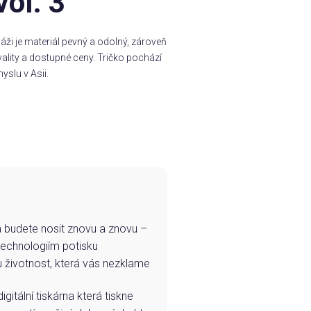
vol. 3
ži je materiál pevný a odolný, zároveň
ality a dostupné ceny. Tričko pochází
yslu v Asii.
e a budete nosit znovu a znovu –
technologiím potisku
u životnost, která vás nezklame
igitální tiskárna která tiskne