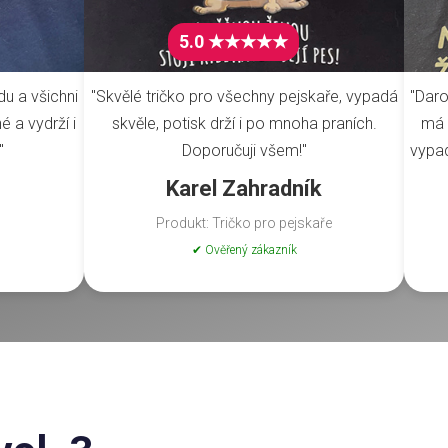
5.0 ★★★★★
du a všichni
"Skvělé tričko pro všechny pejskaře, vypadá
"Daro
é a vydrží i
skvěle, potisk drží i po mnoha praních.
má 
"
Doporučuji všem!"
vypad
Karel Zahradník
Produkt: Tričko pro pejskaře
✔ Ověřený zákazník