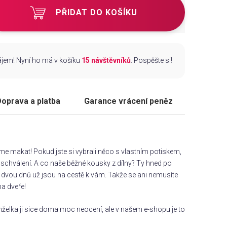
PŘIDAT DO KOŠÍKU
zájem! Nyní ho má v košíku
15 návštěvníků
. Pospěšte si!
oprava a platba
Garance vrácení peněz
áme makat! Pokud jste si vybrali něco s vlastním potiskem,
chválení. A co naše běžné kousky z dílny? Ty hned po
dvou dnů už jsou na cestě k vám. Takže se ani nemusíte
na dveře!
želka ji sice doma moc neocení, ale v našem e-shopu je to