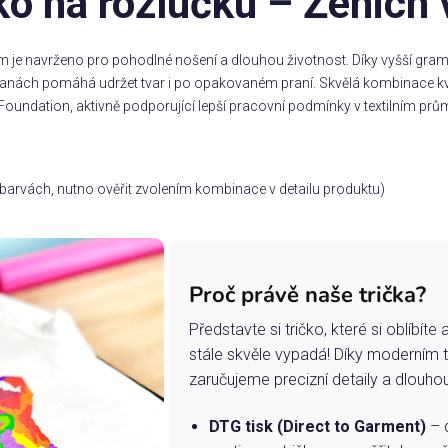
ko na rozlučku – Ženich 
m je navrženo pro pohodlné nošení a dlouhou životnost. Díky vyšší gramá
stranách pomáhá udržet tvar i po opakovaném praní. Skvělá kombinace kv
Foundation, aktivně podporující lepší pracovní podmínky v textilním prům
ch barvách, nutno ověřit zvolením kombinace v detailu produktu)
Proč právě naše trička?
Představte si tričko, které si oblíbít
stále skvěle vypadá! Díky moderním 
zaručujeme precizní detaily a dlouho
DTG tisk (Direct to Garment)
– d