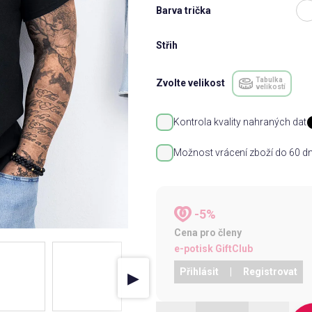
Barva trička
Střih
Tabulka
Zvolte velikost
velikostí
Kontrola kvality nahraných dat
Možnost vrácení zboží do 60 dn
-5%
Cena pro členy
e-potisk GiftClub
Přihlásit
|
Registrovat
▶