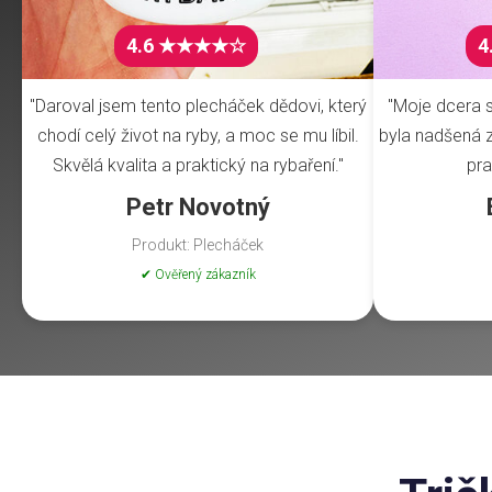
4.6 ★★★★☆
4
"Daroval jsem tento plecháček dědovi, který
"Moje dcera s
chodí celý život na ryby, a moc se mu líbil.
byla nadšená z 
Skvělá kvalita a praktický na rybaření."
pra
Petr Novotný
Produkt: Plecháček
✔ Ověřený zákazník