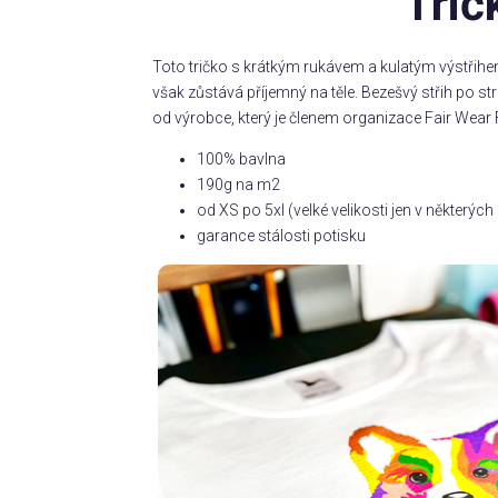
Trič
Toto tričko s krátkým rukávem a kulatým výstřihe
však zůstává příjemný na těle. Bezešvý střih po 
od výrobce, který je členem organizace Fair Wear 
100% bavlna
190g na m2
od XS po 5xl (velké velikosti jen v některý
garance stálosti potisku