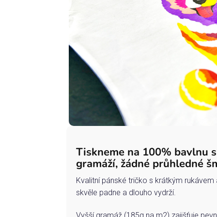
Tiskneme na 100% bavlnu 
gramáží, žádné průhledné š
Kvalitní pánské tričko s krátkým rukávem 
skvěle padne a dlouho vydrží.
Vyšší gramáž (185g na m2) zajišťuje pevn