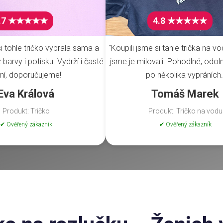
.7 ★★★★★
4.8 ★★★★★
i tohle tričko vybrala sama a
"Koupili jsme si tahle trička na vo
barvy i potisku. Vydrží i časté
jsme je milovali. Pohodlné, odoln
ní, doporučujeme!"
po několika vypráních.
Eva Králová
Tomáš Marek
Produkt: Tričko
Produkt: Tričko na vodu
✔ Ověřený zákazník
✔ Ověřený zákazník