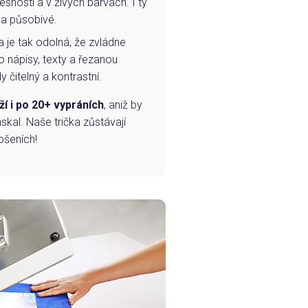
esností a v živých barvách. I ty
 a působivé.
a je tak odolná, že zvládne
o nápisy, texty a řezanou
 čitelný a kontrastní.
ží i po 20+ vypráních
, aniž by
skal. Naše trička zůstávají
ošeních!