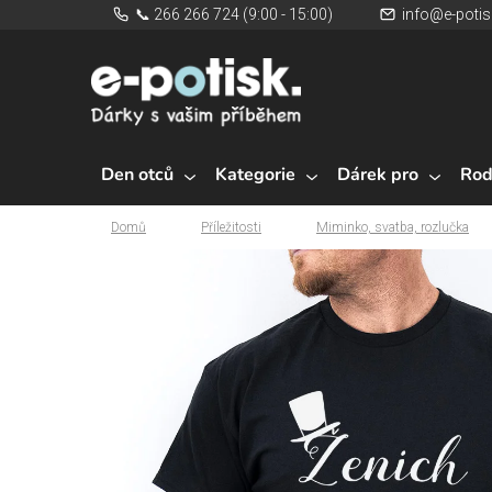
Přejít
📞 266 266 724 (9:00 - 15:00)
info@e-potis
na
obsah
Den otců
Kategorie
Dárek pro
Rod
Domů
Příležitosti
Miminko, svatba, rozlučka
Domů