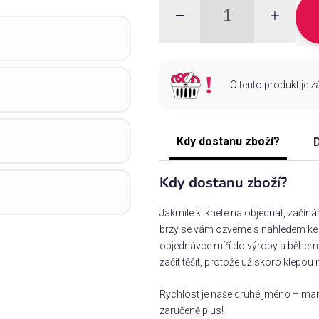
O tento produkt je 
Kdy dostanu zboží?
D
Kdy dostanu zboží?
Jakmile kliknete na objednat, začín
brzy se vám ozveme s náhledem ke s
objednávce míří do výroby a během 
začít těšit, protože už skoro klepou 
Rychlost je naše druhé jméno – man
zaručeně plus!