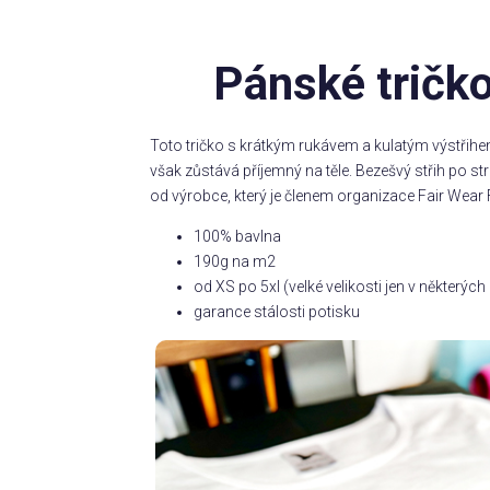
Pánské tričk
Toto tričko s krátkým rukávem a kulatým výstřihe
však zůstává příjemný na těle. Bezešvý střih po 
od výrobce, který je členem organizace Fair Wear 
100% bavlna
190g na m2
od XS po 5xl (velké velikosti jen v některý
garance stálosti potisku