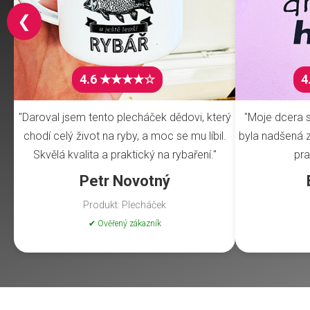
❮
4.6 ★★★★☆
4
"Daroval jsem tento plecháček dědovi, který
"Moje dcera s
chodí celý život na ryby, a moc se mu líbil.
byla nadšená z 
Skvělá kvalita a praktický na rybaření."
pra
Petr Novotný
Produkt: Plecháček
✔ Ověřený zákazník