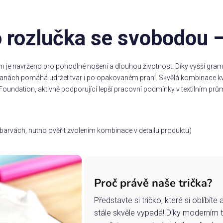
o rozlučka se svobodou
m je navrženo pro pohodlné nošení a dlouhou životnost. Díky vyšší gramá
stranách pomáhá udržet tvar i po opakovaném praní. Skvělá kombinace kv
Foundation, aktivně podporující lepší pracovní podmínky v textilním prům
ch barvách, nutno ověřit zvolením kombinace v detailu produktu)
Proč právě naše trička?
Představte si tričko, které si oblíbít
stále skvěle vypadá! Díky moderním 