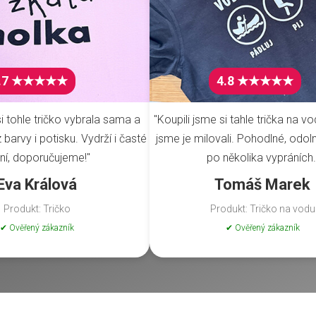
.7 ★★★★★
4.8 ★★★★★
i tohle tričko vybrala sama a
"Koupili jsme si tahle trička na vo
barvy i potisku. Vydrží i časté
jsme je milovali. Pohodlné, odoln
ní, doporučujeme!"
po několika vypráních.
Eva Králová
Tomáš Marek
Produkt: Tričko
Produkt: Tričko na vodu
✔ Ověřený zákazník
✔ Ověřený zákazník