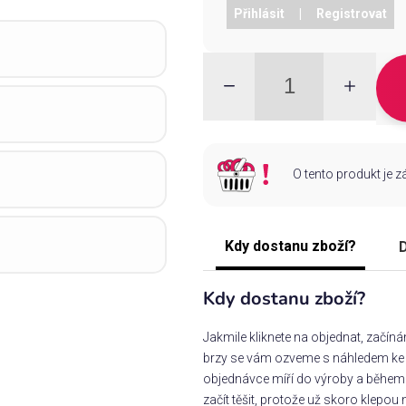
Přihlásit
|
Registrovat
O tento produkt je 
Kdy dostanu zboží?
D
Kdy dostanu zboží?
Jakmile kliknete na objednat, začín
brzy se vám ozveme s náhledem ke s
objednávce míří do výroby a během 
začít těšit, protože už skoro klepou 