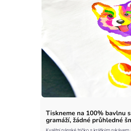
Tiskneme na 100% bavlnu 
gramáží, žádné průhledné š
Kvalitní pánské tričko s krátkým rukávem 