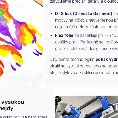
zaručujeme precizní detaily a dlouho
DTG tisk (Direct to Garment)
– d
motivy na tričko s neuvěřitelnou př
nejjemnější detaily zůstanou ostré
Flex fólie
se zažehluje při 175 °C 
desítky praní. Perfektně se hodí pr
grafiku, takže váš design bude vždy
Díky těmto technologiím
potisk vydr
ztratil na sytosti barev nebo se popra
stejně stylová a kvalitní i po mnoha n
s vysokou
mejdy
a kulatým výstřihem, které