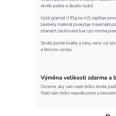
skvěle padne a dlouho vydrží.
Vyšší gramáž (185g na m2) zajišťuje pevn
bavlněný materiál poskytuje maximální po
stranách zachovává tvar i po mnoha pran
Skvělý poměr kvality a ceny, navíc od vý
a férovou výrobu
Výměna velikosti zdarma a 
Chceme, aby vám naše tričko skvěle padl
Stačí nám tričko nepoškozené a nenošené