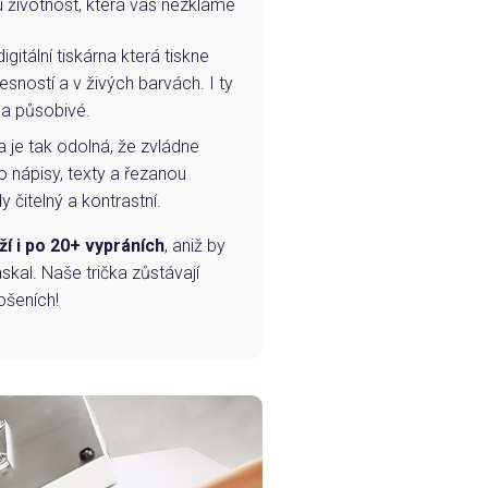
u životnost, která vás nezklame
igitální tiskárna která tiskne
esností a v živých barvách. I ty
 a působivé.
a je tak odolná, že zvládne
o nápisy, texty a řezanou
 čitelný a kontrastní.
ží i po 20+ vypráních
, aniž by
skal. Naše trička zůstávají
ošeních!