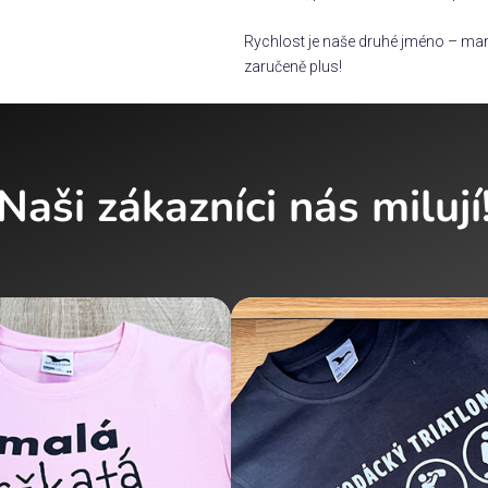
Rychlost je naše druhé jméno – man
zaručeně plus!
Naši zákazníci nás milují