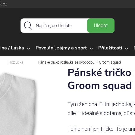
k.cz
Hledat
ina / Láska
Povolání, zájmy a sport
Příležitosti
Rozlučka
Pánské tričko rozlučka se svobodou – Groom squad
Pánské tričko
Groom squad
Tým ženicha. Elitní jednotka, 
cíle – ideálně s botama, důs
Tohle není jen tričko. To je 