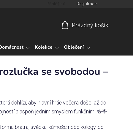
Přihlášení
Registrace
Prázdný košík
Nákupní
košík
Domácnost
Kolekce
Oblečení
 rozlučka se svobodou –
která dohlíží, aby hlavní hráč večera došel až do
tojností a aspoň jedním smyslem funkčním. 🍻🎯
uniforma bratra, svědka, kámoše nebo kolegy, co