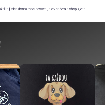
želka ji sice doma moc neocení, ale v našem e-shopu je to
!