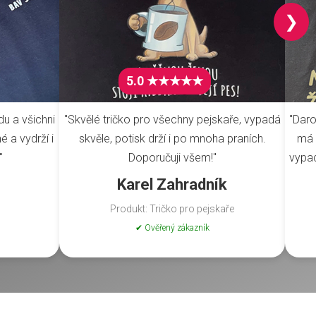
❯
5.0 ★★★★★
du a všichni
"Skvělé tričko pro všechny pejskaře, vypadá
"Daro
é a vydrží i
skvěle, potisk drží i po mnoha praních.
má 
"
Doporučuji všem!"
vypad
Karel Zahradník
Produkt: Tričko pro pejskaře
✔ Ověřený zákazník