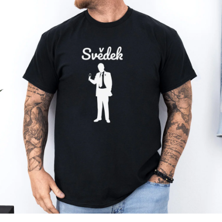
Příležitosti
Domácnost
Kolekce
Oblečení
Přihlášení