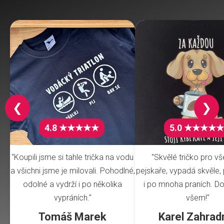
❮
❯
4.8 ★★★★★
5.0 ★★★★★
"Koupili jsme si tahle trička na vodu
"Skvělé tričko pro v
a všichni jsme je milovali. Pohodlné,
pejskaře, vypadá skvěle, 
odolné a vydrží i po několika
i po mnoha praních. Do
vypráních."
všem!"
Tomáš Marek
Karel Zahrad