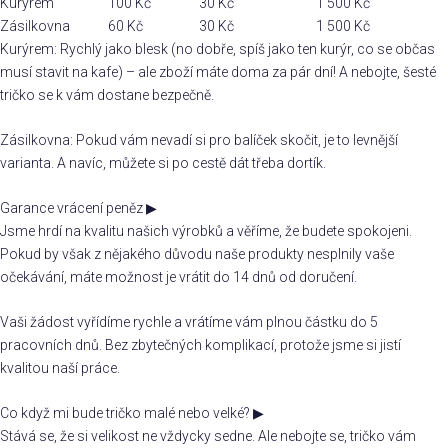
Kurýrem
100 Kč
30 Kč
1 500 Kč
Zásilkovna
60 Kč
30 Kč
1 500 Kč
Kurýrem: Rychlý jako blesk (no dobře, spíš jako ten kurýr, co se občas
musí stavit na kafe) – ale zboží máte doma za pár dní! A nebojte, šesté
tričko se k vám dostane bezpečně.
Zásilkovna: Pokud vám nevadí si pro balíček skočit, je to levnější
varianta. A navíc, můžete si po cestě dát třeba dortík.
Garance vrácení peněz
▶
Jsme hrdí na kvalitu našich výrobků a věříme, že budete spokojeni.
Pokud by však z nějakého důvodu naše produkty nesplnily vaše
očekávání, máte možnost je vrátit do 14 dnů od doručení.
Vaši žádost vyřídíme rychle a vrátíme vám plnou částku do 5
pracovních dnů. Bez zbytečných komplikací, protože jsme si jistí
kvalitou naší práce.
Co když mi bude tričko malé nebo velké?
▶
Stává se, že si velikost ne vždycky sedne. Ale nebojte se, tričko vám