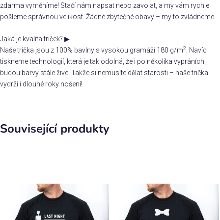
zdarma vyměníme! Stačí nám napsat nebo zavolat, a my vám rychle
pošleme správnou velikost. Žádné zbytečné obavy – my to zvládneme.
Jaká je kvalita triček?
▶
2
Naše trička jsou z 100% bavlny s vysokou gramáží 180 g/m
. Navíc
tiskneme technologií, která je tak odolná, že i po několika vypráních
budou barvy stále živé. Takže si nemusíte dělat starosti – naše trička
vydrží i dlouhé roky nošení!
Související produkty