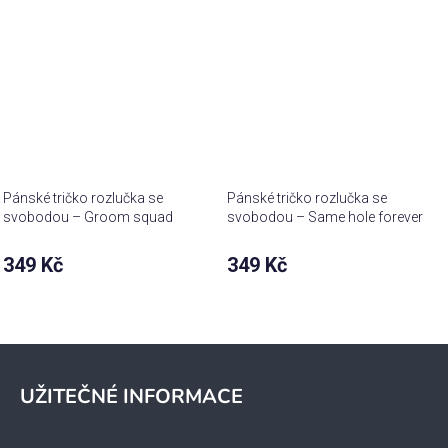
Pánské tričko rozlučka se
Pánské tričko rozlučka se
svobodou – Groom squad
svobodou – Same hole forever
349 Kč
349 Kč
Z
á
UŽITEČNÉ INFORMACE
p
a