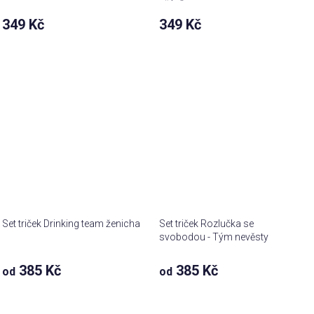
přání)
349 Kč
349 Kč
Set triček Drinking team ženicha
Set triček Rozlučka se
svobodou - Tým nevěsty
385 Kč
385 Kč
od
od