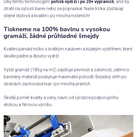
Díky těmto technologiím
potisk vydrží i po 20+ vypráních
, aniž by
ztratil na sytosti barev nebo se popraskal. Naše trička zůstávají
stejně stylová a kvalitní i po mnoha nošeních!
Tiskneme na 100% bavlnu s vysokou
gramáží, žádné průhledné šmejdy
Kvalitní pánské tričko s krátkým rukávem a kulatým výstřihem, které
skvěle padne a dlouho vydrží.
Vyšší gramáž (185g na m2) zajišťuje pevnost a odolnost, zatímco
bavlněný materiál poskytuje maximální pohodlí. Bezešvý střih po
stranách zachovává tvar i po mnoha praních.
Skvělý poměr kvality a ceny, navíc od výrobce podporujícího
etickou a férovou výrobu