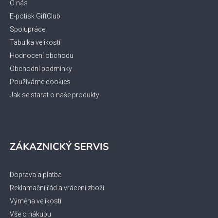
t
O nás
í
E-potisk GiftClub
Spolupráce
Tabulka velikostí
Hodnocení obchodu
Obchodní podmínky
Používáme cookies
Jak se starat o naše produkty
ZÁKAZNICKÝ SERVIS
Doprava a platba
Reklamační řád a vrácení zboží
Výměna velikosti
Vše o nákupu