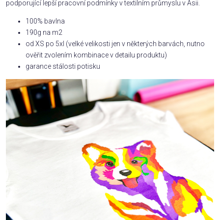
podporující lepší pracovní podmínky v textilním průmyslu v Asii.
100% bavlna
190g na m2
od XS po 5xl (velké velikosti jen v některých barvách, nutno
ověřit zvolením kombinace v detailu produktu)
garance stálosti potisku