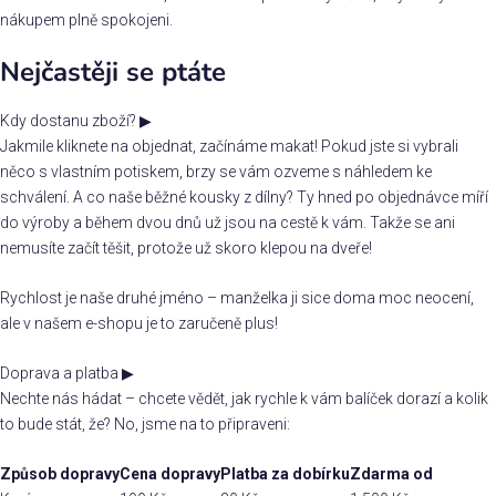
nákupem plně spokojeni.
Nejčastěji se ptáte
Kdy dostanu zboží?
▶
Jakmile kliknete na objednat, začínáme makat! Pokud jste si vybrali
něco s vlastním potiskem, brzy se vám ozveme s náhledem ke
schválení. A co naše běžné kousky z dílny? Ty hned po objednávce míří
do výroby a během dvou dnů už jsou na cestě k vám. Takže se ani
nemusíte začít těšit, protože už skoro klepou na dveře!
Rychlost je naše druhé jméno – manželka ji sice doma moc neocení,
ale v našem e-shopu je to zaručeně plus!
Doprava a platba
▶
Nechte nás hádat – chcete vědět, jak rychle k vám balíček dorazí a kolik
to bude stát, že? No, jsme na to připraveni:
Způsob dopravy
Cena dopravy
Platba za dobírku
Zdarma od