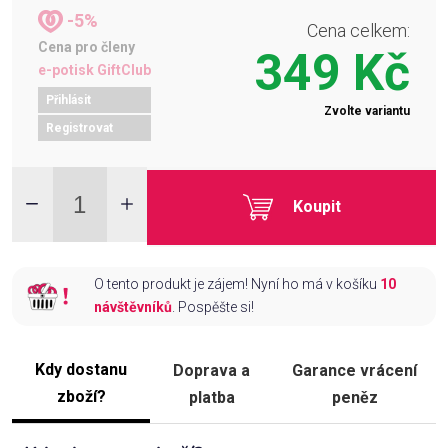
-5%
Cena celkem:
Cena pro členy
349 Kč
e-potisk GiftClub
Přihlásit
Zvolte variantu
Registrovat
Koupit
O tento produkt je zájem! Nyní ho má v košíku
10
návštěvníků
. Pospěšte si!
Kdy dostanu
Doprava a
Garance vrácení
zboží?
platba
peněz