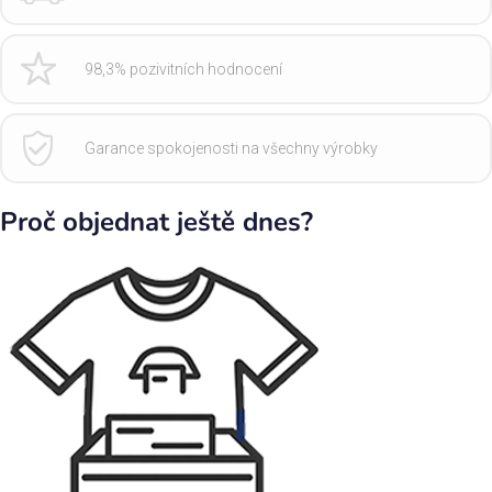
98,3% pozivitních hodnocení
Garance spokojenosti na všechny výrobky
Proč objednat ještě dnes?