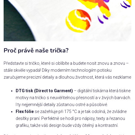
Proč právě naše trička?
Představte si tričko, které si oblíbíte a budete nosit znovu a znovu –
stále skvěle vypadá! Díky moderním technologiím potisku
zaručujeme precizní detaily a dlouhou životnost, která vás nezklame
DTG tisk (Direct to Garment)
– digitální tiskárna která tiskne
motivy na tričko s neuvěřitelnou přesností a v živých barvách.
I ty nejjemnější detaily zůstanou ostré a působivé.
Flex fólie
se zažehluje při 175 °C a je tak odolná, že zvládne
desítky praní. Perfektně se hodí pro nápisy, texty a řezanou
grafiku, takže váš design bude vždy čitelný a kontrastní.