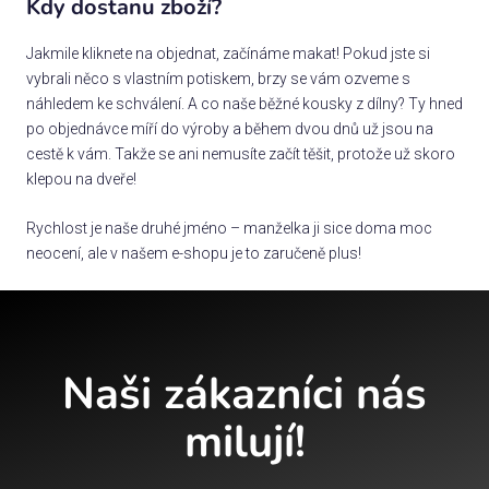
Kdy dostanu zboží?
Jakmile kliknete na objednat, začínáme makat! Pokud jste si
vybrali něco s vlastním potiskem, brzy se vám ozveme s
náhledem ke schválení. A co naše běžné kousky z dílny? Ty hned
po objednávce míří do výroby a během dvou dnů už jsou na
cestě k vám. Takže se ani nemusíte začít těšit, protože už skoro
klepou na dveře!
Rychlost je naše druhé jméno – manželka ji sice doma moc
neocení, ale v našem e-shopu je to zaručeně plus!
Naši zákazníci nás
milují!