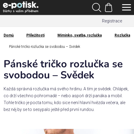
Přejít
Hledat
na
Nákupní
obsah
Registrace
košík
Den
otců
Domů
Příležitosti
Miminko, svatba, rozlučka
Rozlučka
Domů
Kategorie
Pánské tričko rozlučka se svobodou – Svědek
Pánské tričko rozlučka se
Dárek
pro
svobodou – Svědek
Rodina
Každá správná rozlučka má svého hrdinu. A tím je svědek. Chlápek,
/
co drží všechno pohromadě – nebo aspoň drží panáka a mobil.
Láska
Tohle tričko je pocta tomu, kdo sice není hlavní hvězda večera, ale
bez něj by se to sesypalo ještě před první rundou.
Povolání,
zájmy a
sport