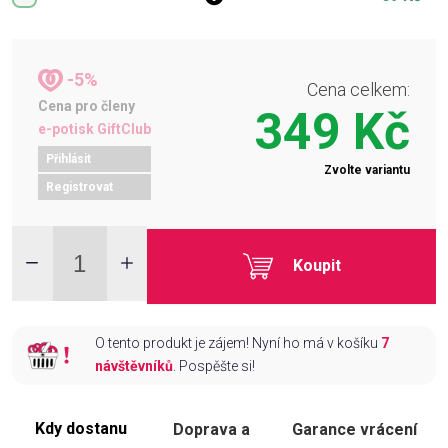
-5%
Cena celkem:
Cena pro členy
349 Kč
e-potisk GiftClub
Přihlásit
Zvolte variantu
Registrovat
Koupit
O tento produkt je zájem! Nyní ho má v košíku
7
návštěvníků
. Pospěšte si!
Kdy dostanu
Doprava a
Garance vrácení