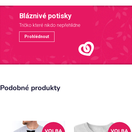
Bláznivé potisky
Tričko které nikdo nepřehlídne
Prohlédnout
Podobné produkty