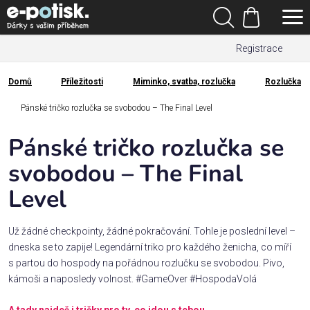
Přejít
Hledat
na
Nákupní
obsah
Registrace
košík
Den
otců
Domů
Příležitosti
Miminko, svatba, rozlučka
Rozlučka
Domů
Kategorie
Pánské tričko rozlučka se svobodou – The Final Level
Pánské tričko rozlučka se
Dárek
pro
svobodou – The Final
Level
Rodina
/
Láska
Už žádné checkpointy, žádné pokračování. Tohle je poslední level –
dneska se to zapije! Legendární triko pro každého ženicha, co míří
s partou do hospody na pořádnou rozlučku se svobodou. Pivo,
Povolání,
kámoši a naposledy volnost. #GameOver #HospodaVolá
zájmy a
sport