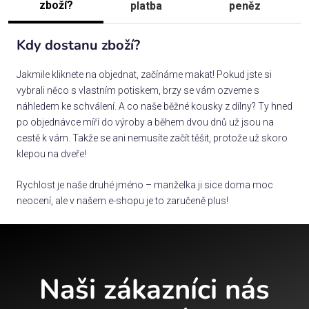
zboží?
platba
peněz
Kdy dostanu zboží?
Jakmile kliknete na objednat, začínáme makat! Pokud jste si
vybrali něco s vlastním potiskem, brzy se vám ozveme s
náhledem ke schválení. A co naše běžné kousky z dílny? Ty hned
po objednávce míří do výroby a během dvou dnů už jsou na
cestě k vám. Takže se ani nemusíte začít těšit, protože už skoro
klepou na dveře!
Rychlost je naše druhé jméno – manželka ji sice doma moc
neocení, ale v našem e-shopu je to zaručeně plus!
Naši zákazníci nás