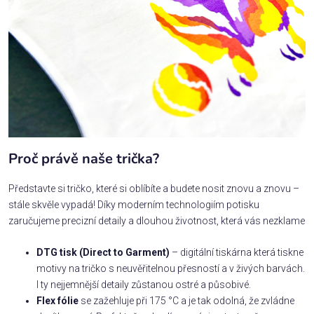
Proč právě naše trička?
Představte si tričko, které si oblíbíte a budete nosit znovu a znovu –
stále skvěle vypadá! Díky moderním technologiím potisku
zaručujeme precizní detaily a dlouhou životnost, která vás nezklame
DTG tisk (Direct to Garment)
– digitální tiskárna která tiskne
motivy na tričko s neuvěřitelnou přesností a v živých barvách.
I ty nejjemnější detaily zůstanou ostré a působivé.
Flex fólie
se zažehluje při 175 °C a je tak odolná, že zvládne