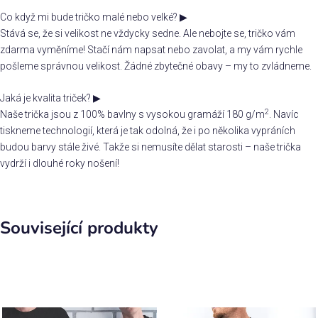
Co když mi bude tričko malé nebo velké?
▶
Stává se, že si velikost ne vždycky sedne. Ale nebojte se, tričko vám
zdarma vyměníme! Stačí nám napsat nebo zavolat, a my vám rychle
pošleme správnou velikost. Žádné zbytečné obavy – my to zvládneme.
Jaká je kvalita triček?
▶
2
Naše trička jsou z 100% bavlny s vysokou gramáží 180 g/m
. Navíc
tiskneme technologií, která je tak odolná, že i po několika vypráních
budou barvy stále živé. Takže si nemusíte dělat starosti – naše trička
vydrží i dlouhé roky nošení!
Související produkty