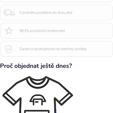
V průměru posíláme do dvou dnů
98,3% pozivitních hodnocení
Garance spokojenosti na všechny výrobky
Proč objednat ještě dnes?