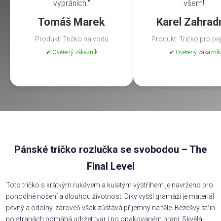
vypráních."
všem!"
Tomáš Marek
Karel Zahrad
Produkt: Tričko na vodu
Produkt: Tričko pro pe
✔ Ověřený zákazník
✔ Ověřený zákazník
Pánské tričko rozlučka se svobodou – The
Final Level
Toto tričko s krátkým rukávem a kulatým výstřihem je navrženo pro
pohodlné nošení a dlouhou životnost. Díky vyšší gramáži je materiál
pevný a odolný, zároveň však zůstává příjemný na těle. Bezešvý střih
po stranách pomáhá udržet tvar i po opakovaném praní. Skvělá