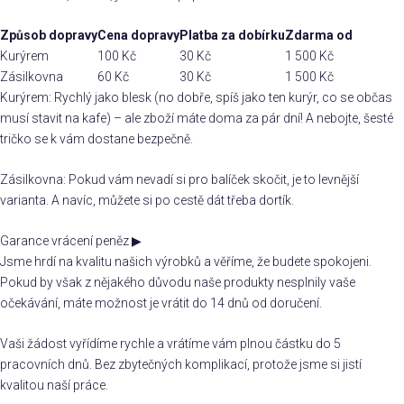
Způsob dopravy
Cena dopravy
Platba za dobírku
Zdarma od
Kurýrem
100 Kč
30 Kč
1 500 Kč
Zásilkovna
60 Kč
30 Kč
1 500 Kč
Kurýrem: Rychlý jako blesk (no dobře, spíš jako ten kurýr, co se občas
musí stavit na kafe) – ale zboží máte doma za pár dní! A nebojte, šesté
tričko se k vám dostane bezpečně.
Zásilkovna: Pokud vám nevadí si pro balíček skočit, je to levnější
varianta. A navíc, můžete si po cestě dát třeba dortík.
Garance vrácení peněz
▶
Jsme hrdí na kvalitu našich výrobků a věříme, že budete spokojeni.
Pokud by však z nějakého důvodu naše produkty nesplnily vaše
očekávání, máte možnost je vrátit do 14 dnů od doručení.
Vaši žádost vyřídíme rychle a vrátíme vám plnou částku do 5
pracovních dnů. Bez zbytečných komplikací, protože jsme si jistí
kvalitou naší práce.