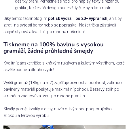
desítky praní. Perfektně se hodí pro nápisy, texty a řezanou
grafiku, takže váš design bude vždy čitelný a kontrastní.
Díky těmto technologiím
potisk vydrží i po 20+ vypráních
, aniž by
ztratil na sytosti barev nebo se popraskal. Naše trička zůstávají
stejně stylová a kvalitní i po mnoha nošeních!
Tiskneme na 100% bavlnu s vysokou
gramáží, žádné průhledné šmejdy
Kvalitní pánské tričko s krátkým rukávem a kulatým výstřihem, které
skvěle padne a dlouho vydrží.
Vyšší gramáž (185g na m2) zajišťuje pevnost a odolnost, zatímco
bavlněný materiál poskytuje maximální pohodlí. Bezešvý střih po
stranách zachovává tvar i po mnoha praních.
Skvělý poměr kvality a ceny, navíc od výrobce podporujícího
etickou a férovou výrobu