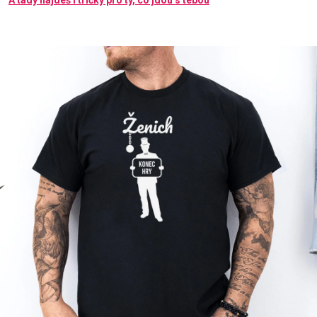
A tady najdeš i tričky pro ty, co jdou s tebou
Příležitosti
Domácnost
Kolekce
Oblečení
Přihlášení