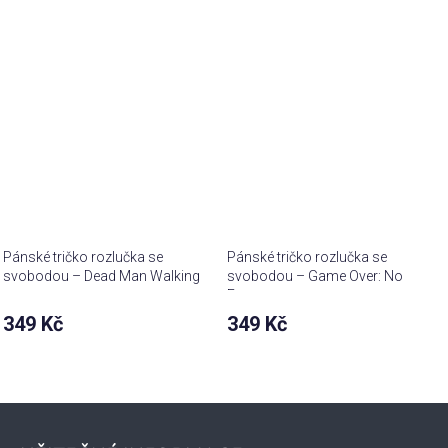
Pánské tričko rozlučka se
Pánské tričko rozlučka se
svobodou – Dead Man Walking
svobodou – Game Over: No
Escape
349 Kč
349 Kč
Z
á