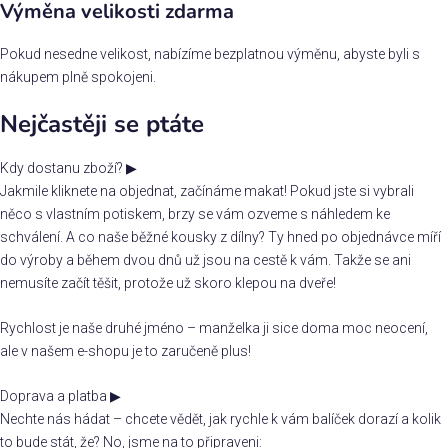
Výměna velikosti zdarma
Pokud nesedne velikost, nabízíme bezplatnou výměnu, abyste byli s
nákupem plně spokojeni.
Nejčastěji se ptáte
Kdy dostanu zboží?
▶
Jakmile kliknete na objednat, začínáme makat! Pokud jste si vybrali
něco s vlastním potiskem, brzy se vám ozveme s náhledem ke
schválení. A co naše běžné kousky z dílny? Ty hned po objednávce míří
do výroby a během dvou dnů už jsou na cestě k vám. Takže se ani
nemusíte začít těšit, protože už skoro klepou na dveře!
Rychlost je naše druhé jméno – manželka ji sice doma moc neocení,
ale v našem e-shopu je to zaručeně plus!
Doprava a platba
▶
Nechte nás hádat – chcete vědět, jak rychle k vám balíček dorazí a kolik
to bude stát, že? No, jsme na to připraveni: