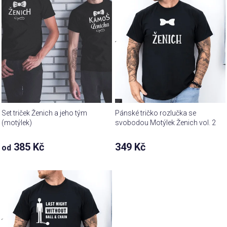
Set triček Ženich a jeho tým
Pánské tričko rozlučka se
(motýlek)
svobodou Motýlek Ženich vol. 2
385 Kč
349 Kč
od