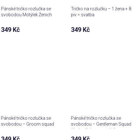
Pánské tričko rozlučka se
Tričko na rozlučku – 1 žena + 8
svobodou Motýlek Ženich
piv = svatba
349 Kč
349 Kč
Pánské tričko rozlučka se
Pánské tričko rozlučka se
svobodou – Groom squad
svobodou – Gentleman Squad
(Arched) (text na přání)
349 Kč
349 Kč