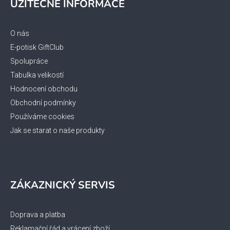
UŽITEČNÉ INFORMACE
p
a
t
O nás
í
E-potisk GiftClub
Spolupráce
Tabulka velikostí
Hodnocení obchodu
Obchodní podmínky
Používáme cookies
Jak se starat o naše produkty
ZÁKAZNICKÝ SERVIS
Doprava a platba
Reklamační řád a vrácení zboží