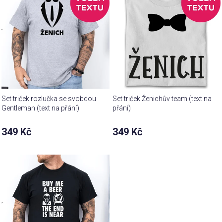
Set triček rozlučka se svobdou
Set triček Ženichův team (text na
Gentleman (text na přání)
přání)
349 Kč
349 Kč