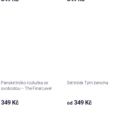
Pánské tričko rozlučka se
Set triček Tým ženicha
svobodou – The Final Level
team
349 Kč
349 Kč
od