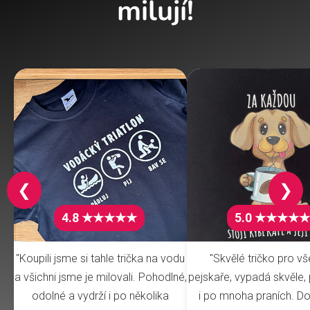
milují!
❮
❯
4.8 ★★★★★
5.0 ★★★★★
"Koupili jsme si tahle trička na vodu
"Skvělé tričko pro v
a všichni jsme je milovali. Pohodlné,
pejskaře, vypadá skvěle, 
odolné a vydrží i po několika
i po mnoha praních. Do