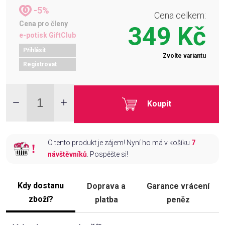
-5%
Cena celkem:
Cena pro členy
349 Kč
e-potisk GiftClub
Přihlásit
Zvolte variantu
Registrovat
Koupit
O tento produkt je zájem! Nyní ho má v košíku
7
návštěvníků
. Pospěšte si!
Kdy dostanu
Doprava a
Garance vrácení
zboží?
platba
peněz