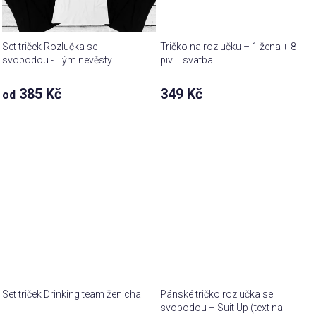
Set triček Rozlučka se
Tričko na rozlučku – 1 žena + 8
svobodou - Tým nevěsty
piv = svatba
385 Kč
349 Kč
od
Set triček Drinking team ženicha
Pánské tričko rozlučka se
svobodou – Suit Up (text na