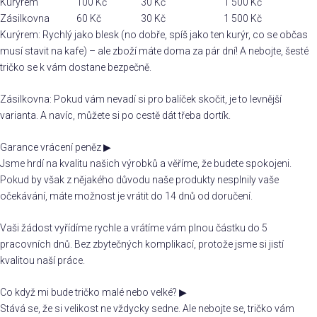
Kurýrem
100 Kč
30 Kč
1 500 Kč
Zásilkovna
60 Kč
30 Kč
1 500 Kč
Kurýrem: Rychlý jako blesk (no dobře, spíš jako ten kurýr, co se občas
musí stavit na kafe) – ale zboží máte doma za pár dní! A nebojte, šesté
tričko se k vám dostane bezpečně.
Zásilkovna: Pokud vám nevadí si pro balíček skočit, je to levnější
varianta. A navíc, můžete si po cestě dát třeba dortík.
Garance vrácení peněz
▶
Jsme hrdí na kvalitu našich výrobků a věříme, že budete spokojeni.
Pokud by však z nějakého důvodu naše produkty nesplnily vaše
očekávání, máte možnost je vrátit do 14 dnů od doručení.
Vaši žádost vyřídíme rychle a vrátíme vám plnou částku do 5
pracovních dnů. Bez zbytečných komplikací, protože jsme si jistí
kvalitou naší práce.
Co když mi bude tričko malé nebo velké?
▶
Stává se, že si velikost ne vždycky sedne. Ale nebojte se, tričko vám