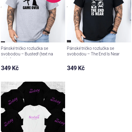
Pánské tričko rozlučka se
Pánské tričko rozlučka se
svobodou – Busted! (text na
svobodou – The End Is Near
přání)
349 Kč
349 Kč