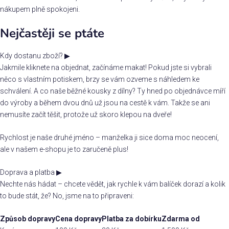
nákupem plně spokojeni.
Nejčastěji se ptáte
Kdy dostanu zboží?
▶
Jakmile kliknete na objednat, začínáme makat! Pokud jste si vybrali
něco s vlastním potiskem, brzy se vám ozveme s náhledem ke
schválení. A co naše běžné kousky z dílny? Ty hned po objednávce míří
do výroby a během dvou dnů už jsou na cestě k vám. Takže se ani
nemusíte začít těšit, protože už skoro klepou na dveře!
Rychlost je naše druhé jméno – manželka ji sice doma moc neocení,
ale v našem e-shopu je to zaručeně plus!
Doprava a platba
▶
Nechte nás hádat – chcete vědět, jak rychle k vám balíček dorazí a kolik
to bude stát, že? No, jsme na to připraveni:
Způsob dopravy
Cena dopravy
Platba za dobírku
Zdarma od