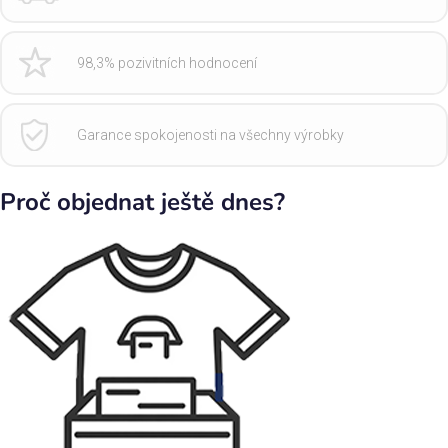
98,3% pozivitních hodnocení
Garance spokojenosti na všechny výrobky
Proč objednat ještě dnes?