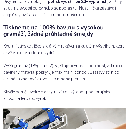
Díky těmto technologiím
potisk vydrží i po 20+ vypráních
, aniž by
ztratil na sytosti barev nebo se popraskal. Naše trička zůstávají
stejně stylová a kvalitní i po mnoha nošeních!
Tiskneme na 100% bavlnu s vysokou
gramáží, žádné průhledné šmejdy
Kvalitní pánské tričko s krátkým rukávem a kulatým výstřihem, které
skvěle padne a dlouho vydrží.
Vyšší gramáž (185g na m2) zajišťuje pevnost a odolnost, zatímco
bavlněný materiál poskytuje maximální pohodlí. Bezešvý střih po
stranách zachovává tvar i po mnoha praních.
Skvělý poměr kvality a ceny, navíc od výrobce podporujícího
etickou a férovou výrobu