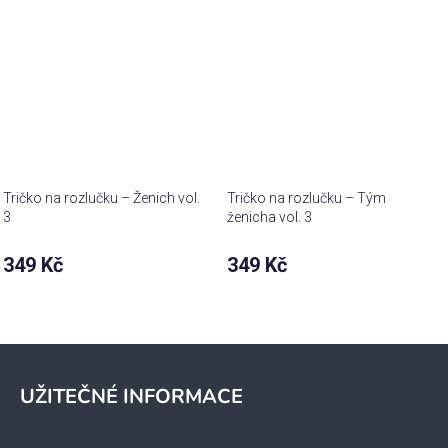
Tričko na rozlučku – Ženich vol.
Tričko na rozlučku – Tým
3
ženicha vol. 3
349 Kč
349 Kč
Z
á
UŽITEČNÉ INFORMACE
p
a