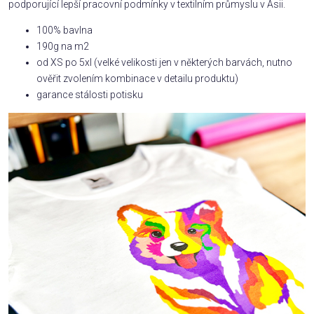
podporující lepší pracovní podmínky v textilním průmyslu v Asii.
100% bavlna
190g na m2
od XS po 5xl (velké velikosti jen v některých barvách, nutno
ověřit zvolením kombinace v detailu produktu)
garance stálosti potisku