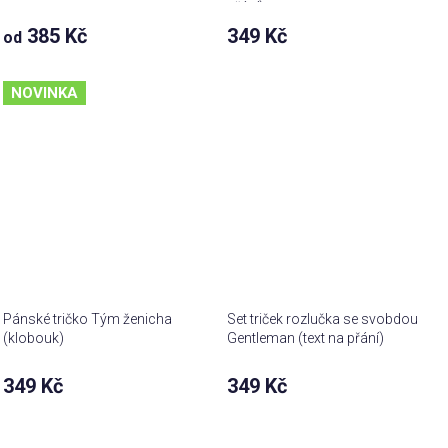
přání)
385 Kč
349 Kč
od
NOVINKA
Pánské tričko Tým ženicha
Set triček rozlučka se svobdou
(klobouk)
Gentleman (text na přání)
349 Kč
349 Kč