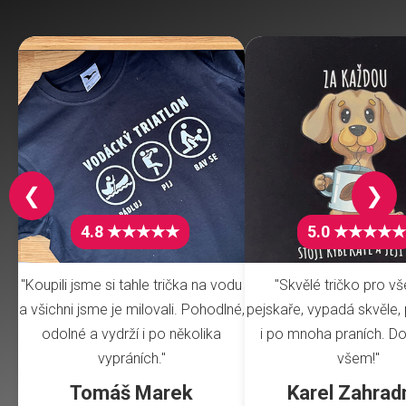
❮
❯
4.8 ★★★★★
5.0 ★★★★★
"Koupili jsme si tahle trička na vodu
"Skvělé tričko pro v
a všichni jsme je milovali. Pohodlné,
pejskaře, vypadá skvěle, 
odolné a vydrží i po několika
i po mnoha praních. Do
vypráních."
všem!"
Tomáš Marek
Karel Zahrad