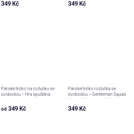
349 Kč
349 Kč
Pánské tričko na rozlučku se
Pánské tričko rozlučka se
svobodou – Hra spuštěna
svobodou – Gentleman Squad
(Arched) (text na přání)
349 Kč
349 Kč
od