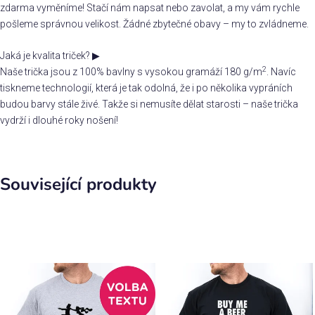
zdarma vyměníme! Stačí nám napsat nebo zavolat, a my vám rychle
pošleme správnou velikost. Žádné zbytečné obavy – my to zvládneme.
Jaká je kvalita triček?
▶
2
Naše trička jsou z 100% bavlny s vysokou gramáží 180 g/m
. Navíc
tiskneme technologií, která je tak odolná, že i po několika vypráních
budou barvy stále živé. Takže si nemusíte dělat starosti – naše trička
vydrží i dlouhé roky nošení!
Související produkty