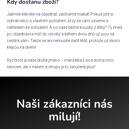
Kdy dostanu zboží?
Jakmile kliknete na objednat, začínáme makat! Pokud jste si
vybrali něco s vlastním potiskem, brzy se vám ozveme s
náhledem ke schválení. A co naše běžné kousky z dílny? Ty hned
po objednávce míří do výroby a během dvou dnů už jsou na
cestě k vám. Takže se ani nemusíte začít těšit, protože už skoro
klepou na dveře!
Rychlost je naše druhé jméno – manželka ji sice doma moc
neocení, ale v našem e-shopu je to zaručeně plus!
Naši zákazníci nás
milují!