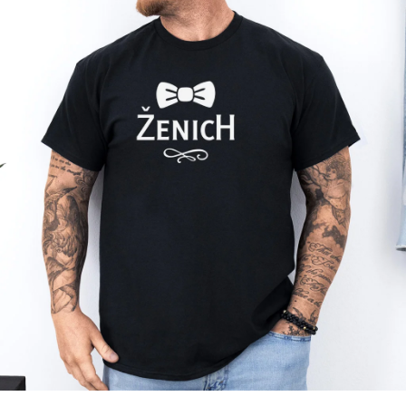
Příležitosti
Domácnost
Kolekce
Oblečení
Přihlášení