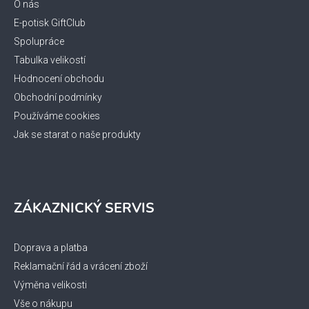
t
O nás
í
E-potisk GiftClub
Spolupráce
Tabulka velikostí
Hodnocení obchodu
Obchodní podmínky
Používáme cookies
Jak se starat o naše produkty
ZÁKAZNICKÝ SERVIS
Doprava a platba
Reklamační řád a vrácení zboží
Výměna velikosti
Vše o nákupu