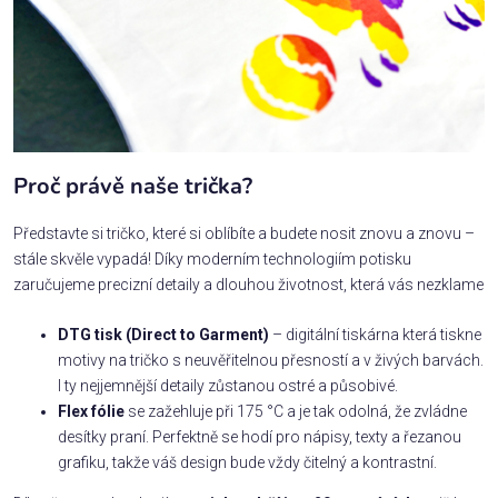
Proč právě naše trička?
Představte si tričko, které si oblíbíte a budete nosit znovu a znovu –
stále skvěle vypadá! Díky moderním technologiím potisku
zaručujeme precizní detaily a dlouhou životnost, která vás nezklame
DTG tisk (Direct to Garment)
– digitální tiskárna která tiskne
motivy na tričko s neuvěřitelnou přesností a v živých barvách.
I ty nejjemnější detaily zůstanou ostré a působivé.
Flex fólie
se zažehluje při 175 °C a je tak odolná, že zvládne
desítky praní. Perfektně se hodí pro nápisy, texty a řezanou
grafiku, takže váš design bude vždy čitelný a kontrastní.