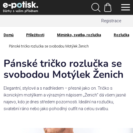
Přejít
Hledat
na
Nákupní
obsah
Registrace
košík
Den
otců
Domů
Příležitosti
Miminko, svatba, rozlučka
Rozlučka
Domů
Kategorie
Pánské tričko rozlučka se svobodou Motýlek Ženich
Pánské tričko rozlučka se
Dárek
pro
svobodou Motýlek Ženich
Rodina
Elegantní, stylové a s nadhledem – přesně jako on. Tričko s
/
ikonickým motýlkem a výrazným nápisem „Ženich“ dá všem jasně
Láska
najevo, kdo je dnes středem pozornosti. Ideální na rozlučku,
svatební ráno nebo jako pohodlný outfit na celou svatbu.
Povolání,
zájmy a
sport