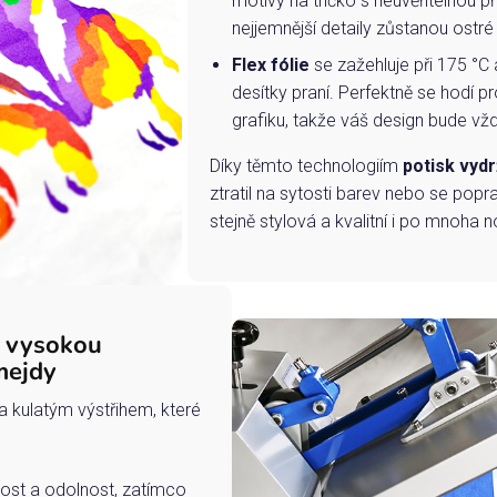
motivy na tričko s neuvěřitelnou př
nejjemnější detaily zůstanou ostré
Flex fólie
se zažehluje při 175 °C 
desítky praní. Perfektně se hodí pr
grafiku, takže váš design bude vždy
Díky těmto technologiím
potisk vydr
ztratil na sytosti barev nebo se popra
stejně stylová a kvalitní i po mnoha n
s vysokou
mejdy
a kulatým výstřihem, které
ost a odolnost, zatímco