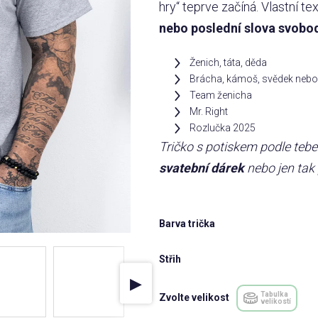
hry“ teprve začíná. Vlastní t
nebo poslední slova svob
Ženich, táta, děda
Brácha, kámoš, svědek nebo 
Team ženicha
Mr. Right
Rozlučka 2025
Tričko s potiskem podle teb
svatební dárek
nebo jen tak
Barva trička
Střih
▶
Tabulka
Zvolte velikost
velikostí