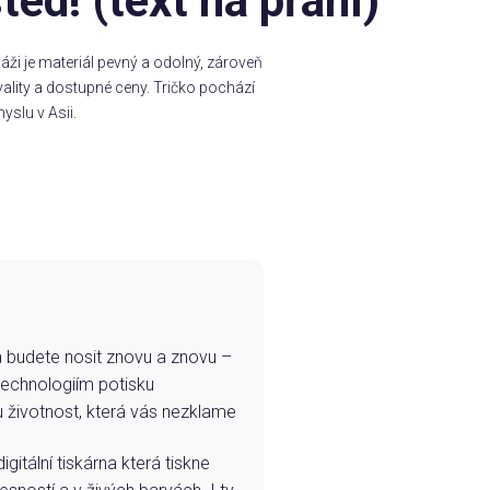
ed! (text na přání)
ži je materiál pevný a odolný, zároveň
ality a dostupné ceny. Tričko pochází
yslu v Asii.
e a budete nosit znovu a znovu –
technologiím potisku
u životnost, která vás nezklame
igitální tiskárna která tiskne