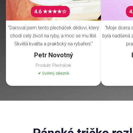
4.6 ★★★★☆
4
"Daroval jsem tento plecháček dědovi, který
"Moje dcera s
chodí celý život na ryby, a moc se mu líbil.
byla nadšená z 
Skvělá kvalita a praktický na rybaření."
pra
Petr Novotný
Produkt: Plecháček
✔ Ověřený zákazník