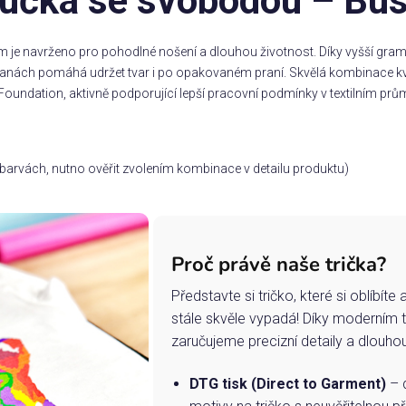
lučka se svobodou – Bust
m je navrženo pro pohodlné nošení a dlouhou životnost. Díky vyšší gramá
stranách pomáhá udržet tvar i po opakovaném praní. Skvělá kombinace kv
Foundation, aktivně podporující lepší pracovní podmínky v textilním prům
ch barvách, nutno ověřit zvolením kombinace v detailu produktu)
Proč právě naše trička?
Představte si tričko, které si oblíbít
stále skvěle vypadá! Díky moderním 
zaručujeme precizní detaily a dlouho
DTG tisk (Direct to Garment)
– d