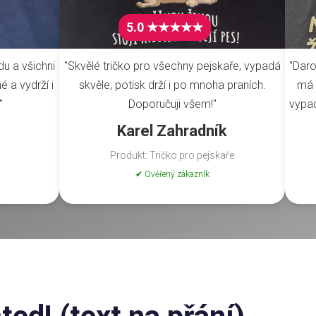
5.0 ★★★★★
du a všichni
"Skvělé tričko pro všechny pejskaře, vypadá
"Daro
é a vydrží i
skvěle, potisk drží i po mnoha praních.
má 
"
Doporučuji všem!"
vypad
Karel Zahradník
Produkt: Tričko pro pejskaře
✔ Ověřený zákazník