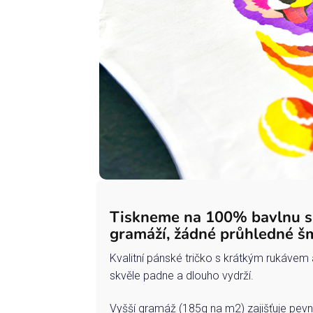
Tiskneme na 100% bavlnu 
gramáží, žádné průhledné š
Kvalitní pánské tričko s krátkým rukávem 
skvěle padne a dlouho vydrží.
Vyšší gramáž (185g na m2) zajišťuje pevn