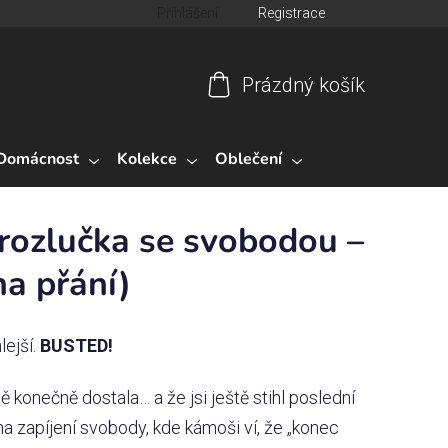
Přihlášení
Registrace
Prázdný košík
Nákupní
košík
Domácnost
Kolekce
Oblečení
 rozlučka se svobodou –
na přání)
lejší.
BUSTED!
tě konečně dostala… a že jsi ještě stihl poslední
 na zapíjení svobody, kde kámoši ví, že „konec