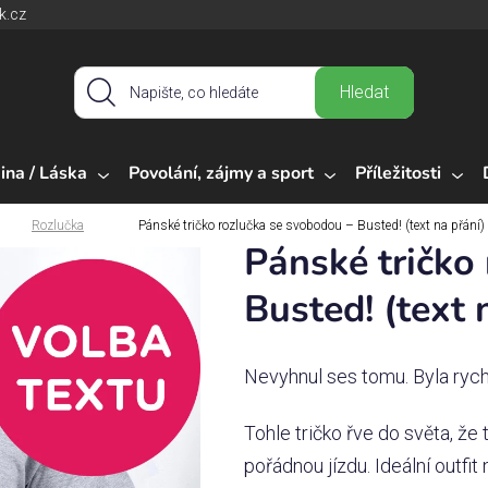
k.cz
Hledat
ina / Láska
Povolání, zájmy a sport
Příležitosti
Rozlučka
Pánské tričko rozlučka se svobodou – Busted! (text na přání)
Pánské tričko
Busted! (text 
Nevyhnul ses tomu. Byla rych
Tohle tričko řve do světa, že 
pořádnou jízdu. Ideální outfit