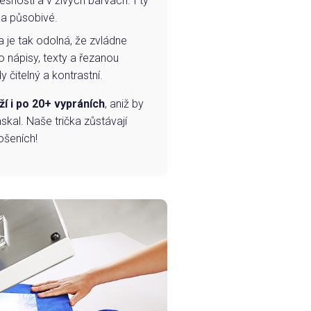
esností a v živých barvách. I ty
 a působivé.
a je tak odolná, že zvládne
o nápisy, texty a řezanou
 čitelný a kontrastní.
ží i po 20+ vypráních
, aniž by
skal. Naše trička zůstávají
ošeních!