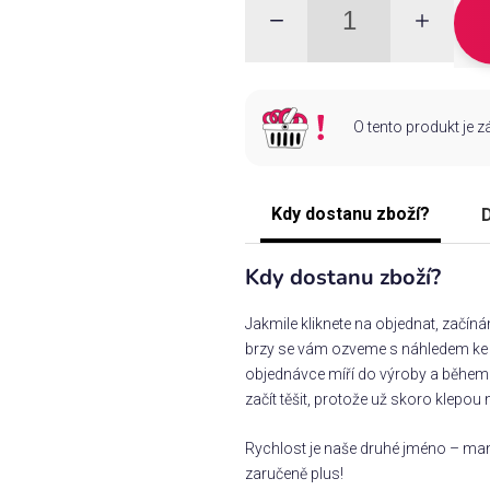
O tento produkt je 
Kdy dostanu zboží?
D
Kdy dostanu zboží?
Jakmile kliknete na objednat, začín
brzy se vám ozveme s náhledem ke s
objednávce míří do výroby a během 
začít těšit, protože už skoro klepou 
Rychlost je naše druhé jméno – man
zaručeně plus!