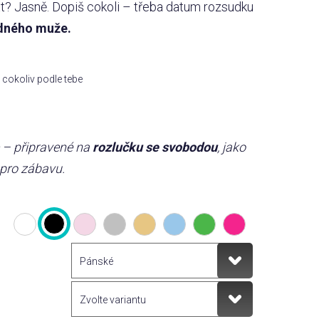
ext? Jasně. Dopiš cokoli – třeba datum rozsudku
odného muže.
cokoliv podle tebe
e – připravené na
rozlučku se svobodou
, jako
 pro zábavu.