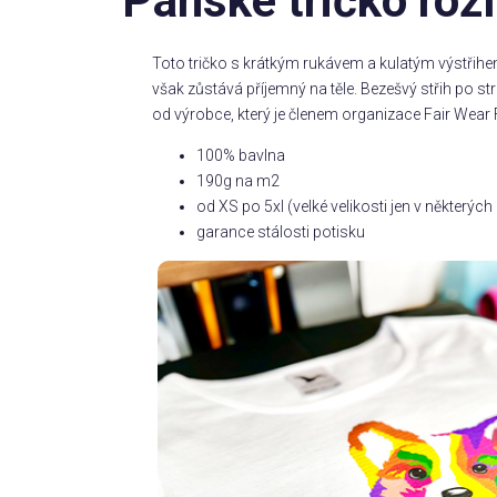
Pánské tričko roz
Toto tričko s krátkým rukávem a kulatým výstřihe
však zůstává příjemný na těle. Bezešvý střih po 
od výrobce, který je členem organizace Fair Wear 
100% bavlna
190g na m2
od XS po 5xl (velké velikosti jen v některý
garance stálosti potisku