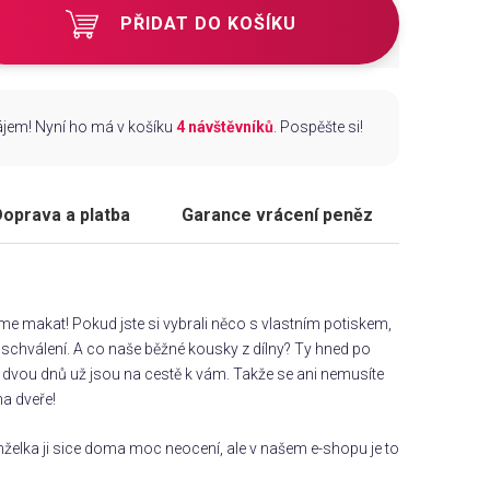
PŘIDAT DO KOŠÍKU
zájem! Nyní ho má v košíku
4 návštěvníků
. Pospěšte si!
oprava a platba
Garance vrácení peněz
áme makat! Pokud jste si vybrali něco s vlastním potiskem,
chválení. A co naše běžné kousky z dílny? Ty hned po
dvou dnů už jsou na cestě k vám. Takže se ani nemusíte
na dveře!
želka ji sice doma moc neocení, ale v našem e-shopu je to