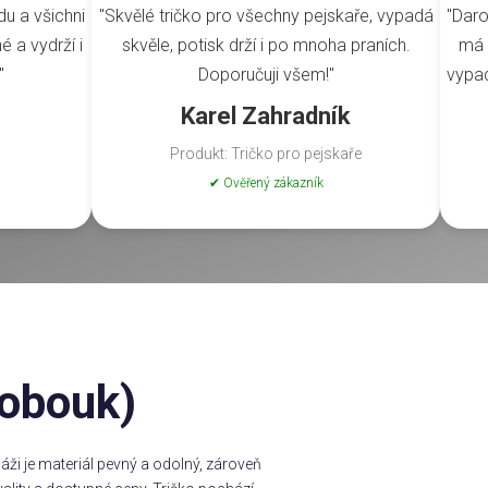
du a všichni
"Skvělé tričko pro všechny pejskaře, vypadá
"Daro
é a vydrží i
skvěle, potisk drží i po mnoha praních.
má 
"
Doporučuji všem!"
vypad
Karel Zahradník
Produkt: Tričko pro pejskaře
✔ Ověřený zákazník
lobouk)
ži je materiál pevný a odolný, zároveň