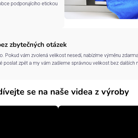
robce podporujícího etickou
bez zbytečných otázek
o. Pokud vám zvolená velikost nesedí, nabízíme výměnu zdarma 
 poslat zpět a my vám zašleme správnou velikost bez dalších 
ívejte se na naše videa z výroby