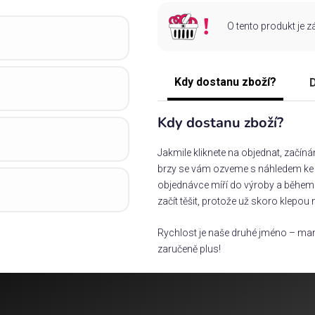
O tento produkt je 
Kdy dostanu zboží?
D
Kdy dostanu zboží?
Jakmile kliknete na objednat, začín
brzy se vám ozveme s náhledem ke s
objednávce míří do výroby a během 
začít těšit, protože už skoro klepou 
Rychlost je naše druhé jméno – man
zaručeně plus!