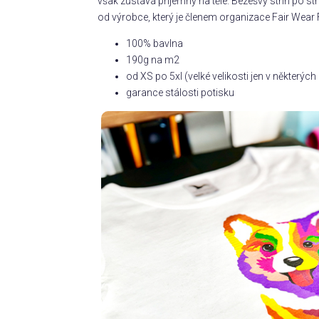
však zůstává příjemný na těle. Bezešvý střih po 
od výrobce, který je členem organizace Fair Wear 
100% bavlna
190g na m2
od XS po 5xl (velké velikosti jen v některý
garance stálosti potisku