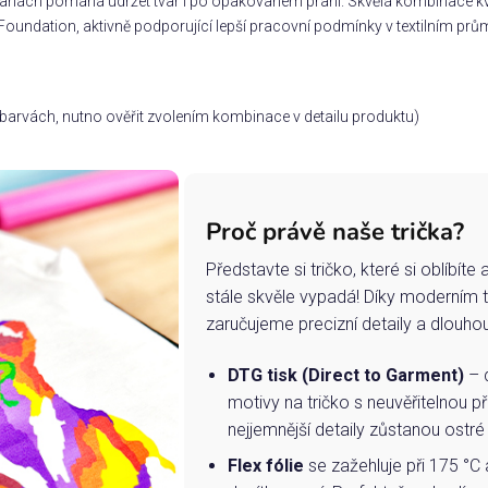
stranách pomáhá udržet tvar i po opakovaném praní. Skvělá kombinace kv
Foundation, aktivně podporující lepší pracovní podmínky v textilním prům
ch barvách, nutno ověřit zvolením kombinace v detailu produktu)
Proč právě naše trička?
Představte si tričko, které si oblíbít
stále skvěle vypadá! Díky moderním 
zaručujeme precizní detaily a dlouho
DTG tisk (Direct to Garment)
– d
motivy na tričko s neuvěřitelnou př
nejjemnější detaily zůstanou ostré
Flex fólie
se zažehluje při 175 °C 