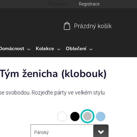
Přihlášení
Registrace
Prázdný košík
Nákupní
košík
Domácnost
Kolekce
Oblečení
 Tým ženicha (klobouk)
u se svobodou. Rozjeďte párty ve velkém stylu.