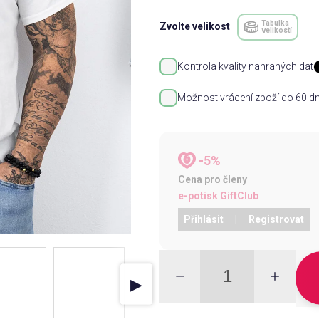
Tabulka
Zvolte velikost
velikostí
Kontrola kvality nahraných dat
Možnost vrácení zboží do 60 dn
-5%
Cena pro členy
e-potisk GiftClub
Přihlásit
|
Registrovat
▶