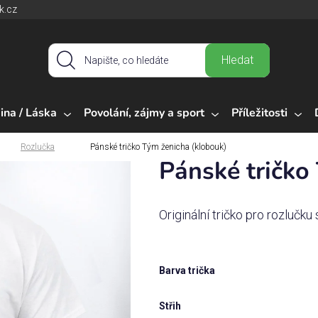
k.cz
Hledat
ina / Láska
Povolání, zájmy a sport
Příležitosti
Rozlučka
Pánské tričko Tým ženicha (klobouk)
Pánské tričko
Originální tričko pro rozlučk
Barva trička
Střih