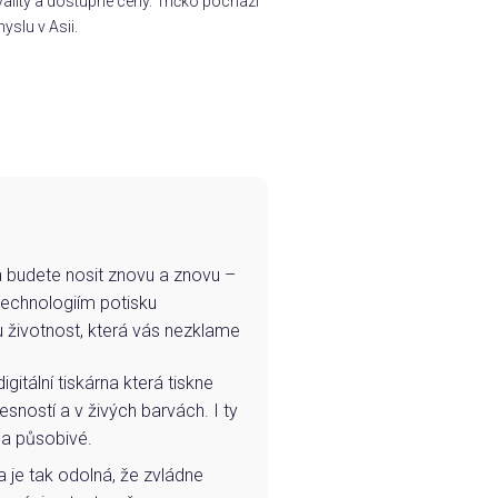
ality a dostupné ceny. Tričko pochází
yslu v Asii.
e a budete nosit znovu a znovu –
technologiím potisku
u životnost, která vás nezklame
igitální tiskárna která tiskne
esností a v živých barvách. I ty
 a působivé.
a je tak odolná, že zvládne