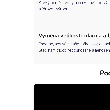
Skvělý poměr kvality a ceny, navíc od vý
a férovou výrobu
Výměna velikosti zdarma a 
Chceme, aby vám naše tričko skvěle padl
Stačí nám tričko nepoškozené a nenošené
Pod