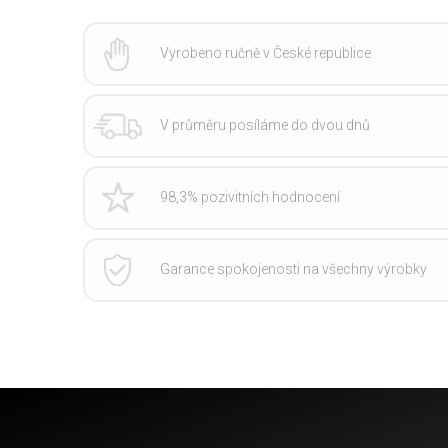
Vyrobeno ručně v České republice
V průměru posíláme do dvou dnů
98,3% pozivitních hodnocení
Garance spokojenosti na všechny výrobky