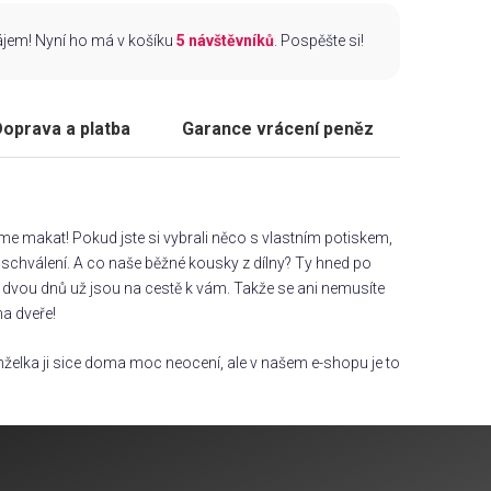
zájem! Nyní ho má v košíku
5 návštěvníků
. Pospěšte si!
oprava a platba
Garance vrácení peněz
áme makat! Pokud jste si vybrali něco s vlastním potiskem,
chválení. A co naše běžné kousky z dílny? Ty hned po
dvou dnů už jsou na cestě k vám. Takže se ani nemusíte
na dveře!
želka ji sice doma moc neocení, ale v našem e-shopu je to