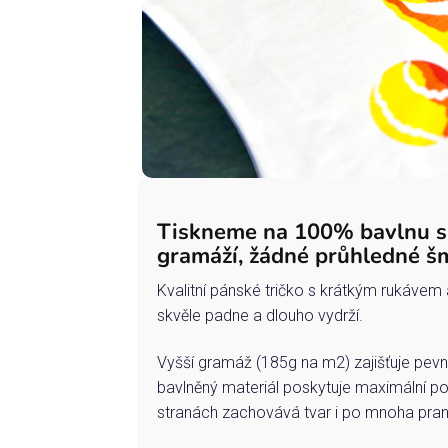
Tiskneme na 100% bavlnu 
gramáží, žádné průhledné š
Kvalitní pánské tričko s krátkým rukávem 
skvěle padne a dlouho vydrží.
Vyšší gramáž (185g na m2) zajišťuje pevn
bavlněný materiál poskytuje maximální po
stranách zachovává tvar i po mnoha pran