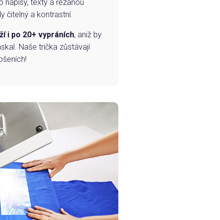
o nápisy, texty a řezanou
 čitelný a kontrastní.
ží i po 20+ vypráních
, aniž by
skal. Naše trička zůstávají
ošeních!