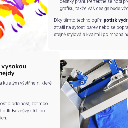
desítky praní. Perfektně se hodí pr
grafiku, takže váš design bude vždy
Díky těmto technologiím
potisk vydr
ztratil na sytosti barev nebo se popra
stejně stylová a kvalitní i po mnoha n
s vysokou
mejdy
a kulatým výstřihem, které
ost a odolnost, zatímco
hodlí. Bezešvý střih po
ích.