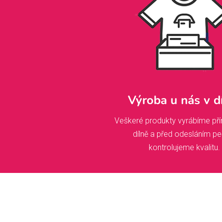
Výroba u nás v d
Veškeré produkty vyrábíme pří
dílně a před odesláním pe
kontrolujeme kvalitu.