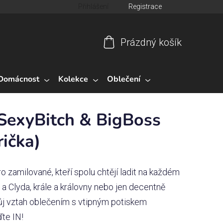
Přihlášení
Registrace
Prázdný košík
Nákupní
košík
Domácnost
Kolekce
Oblečení
 SexyBitch & BigBoss
rička)
o zamilované, kteří spolu chtějí ladit na každém
 a Clyda, krále a královny nebo jen decentně
j vztah oblečením s vtipným potiskem
ďte IN!