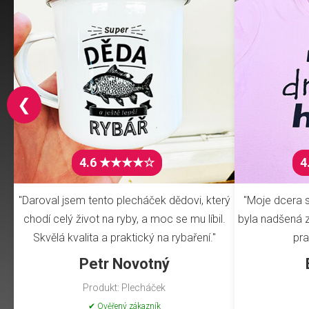
❮
4.6 ★★★★☆
4
"Daroval jsem tento plecháček dědovi, který
"Moje dcera s
chodí celý život na ryby, a moc se mu líbil.
byla nadšená z 
Skvělá kvalita a praktický na rybaření."
pra
Petr Novotný
Produkt: Plecháček
✔ Ověřený zákazník