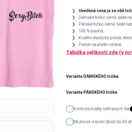
Uvedená cena je za obě trič
Dámské tričko černé, šedé neb
Pánské tričko černé, šedé neb
100 % bavlna.
Kvalitní elastický potisk, kte
Potisk na přední straně.
Tabulka velikostí zde (v n
Varianta DÁMSKÉHO trička
Varianta PÁNSKÉHO trička
Kontrola kvality nahraných dat
Možnost vrácení zboží do 60 dn