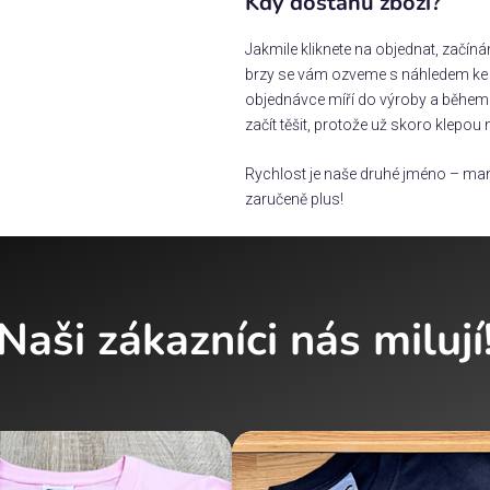
Kdy dostanu zboží?
Jakmile kliknete na objednat, začín
brzy se vám ozveme s náhledem ke s
objednávce míří do výroby a během 
začít těšit, protože už skoro klepou 
Rychlost je naše druhé jméno – man
zaručeně plus!
Naši zákazníci nás milují