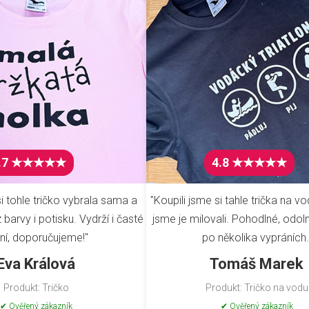
.7 ★★★★★
4.8 ★★★★★
i tohle tričko vybrala sama a
"Koupili jsme si tahle trička na vo
barvy i potisku. Vydrží i časté
jsme je milovali. Pohodlné, odoln
ní, doporučujeme!"
po několika vypráních.
Eva Králová
Tomáš Marek
Produkt: Tričko
Produkt: Tričko na vodu
✔ Ověřený zákazník
✔ Ověřený zákazník