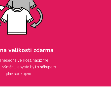
a velikosti zdarma
 nesedne velikost, nabízíme
u výměnu, abyste byli s nákupem
plně spokojeni.