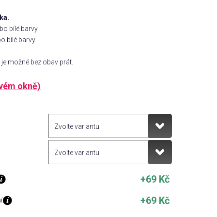
ka.
o bílé barvy.
o bílé barvy.
rý je možné bez obav prát.
ovém okně)
+69 Kč
+69 Kč
í