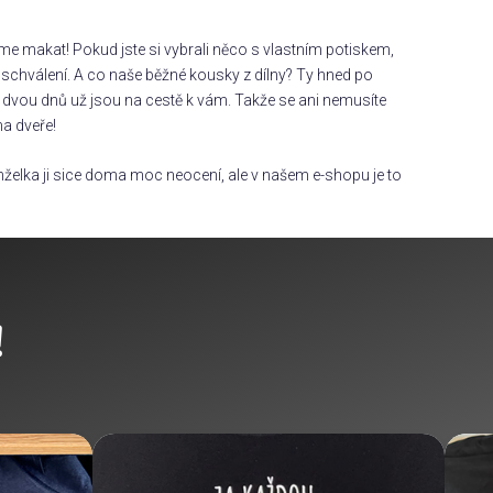
áme makat! Pokud jste si vybrali něco s vlastním potiskem,
chválení. A co naše běžné kousky z dílny? Ty hned po
dvou dnů už jsou na cestě k vám. Takže se ani nemusíte
na dveře!
želka ji sice doma moc neocení, ale v našem e-shopu je to
!