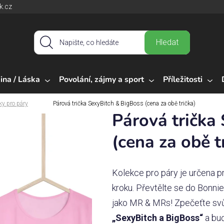
k.cz
Hledat
ina / Láska
Povolání, zájmy a sport
Příležitosti
ky pro páry
Párová trička SexyBitch & BigBoss (cena za obě trička)
Párová trička
(cena za obě t
Kolekce pro páry je určena pr
kroku. Převtělte se do Bonnie
jako MR & MRs! Zpečeťte svů
„SexyBitch a BigBoss“
a bu