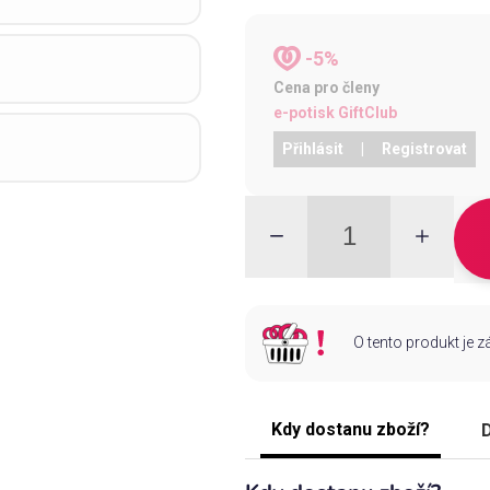
-5%
Cena pro členy
e-potisk GiftClub
Přihlásit
|
Registrovat
O tento produkt je 
Kdy dostanu zboží?
D