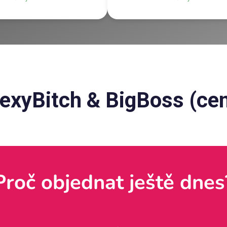
SexyBitch & BigBoss (cen
Proč objednat ještě dnes