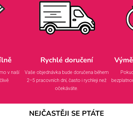
ílně
Rychlé doručení
Výměn
mo v naší
Vaše objednávka bude doručena během
Pokud
člivě
2–5 pracovních dní, často i rychleji než
bezplatno
očekáváte.
NEJČASTĚJI SE PTÁTE