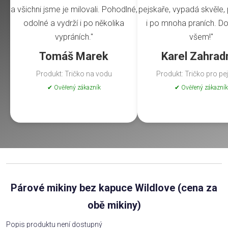
a všichni jsme je milovali. Pohodlné,
pejskaře, vypadá skvěle, 
odolné a vydrží i po několika
i po mnoha praních. Do
vypráních."
všem!"
Tomáš Marek
Karel Zahrad
Produkt: Tričko na vodu
Produkt: Tričko pro pe
✔ Ověřený zákazník
✔ Ověřený zákazník
Párové mikiny bez kapuce Wildlove (cena za
obě mikiny)
Popis produktu není dostupný