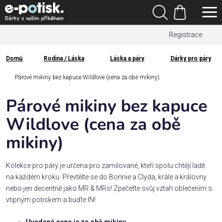
Přejít
Hledat
na
Nákupní
obsah
Registrace
košík
Den
otců
Domů
Rodina / Láska
Láska a páry
Dárky pro páry
Domů
Kategorie
Párové mikiny bez kapuce Wildlove (cena za obě mikiny)
Párové mikiny bez kapuce
Dárek
pro
Wildlove (cena za obě
mikiny)
Rodina
/
Láska
Kolekce pro páry je určena pro zamilované, kteří spolu chtějí ladit
na každém kroku. Převtělte se do Bonnie a Clyda, krále a královny
nebo jen decentně jako MR & MRs! Zpečeťte svůj vztah oblečením s
Povolání,
vtipným potiskem a buďte IN!
zájmy a
sport