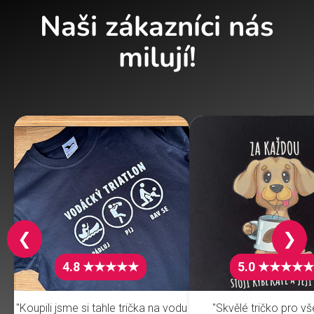
Naši zákazníci nás
milují!
❮
❯
4.8 ★★★★★
5.0 ★★★★★
"Koupili jsme si tahle trička na vodu
"Skvělé tričko pro v