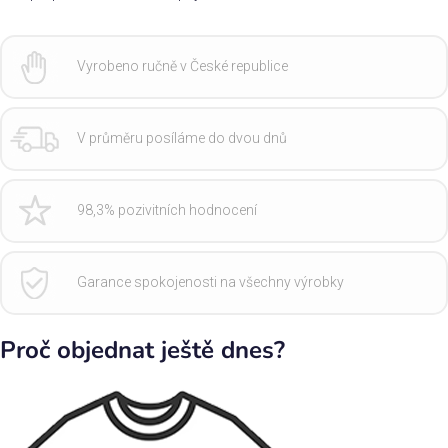
Vyrobeno ručně v České republice
V průměru posíláme do dvou dnů
98,3% pozivitních hodnocení
Garance spokojenosti na všechny výrobky
Proč objednat ještě dnes?