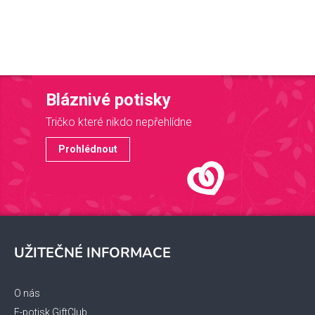
Bláznivé potisky
Tričko které nikdo nepřehlídne
Prohlédnout
Z
á
UŽITEČNÉ INFORMACE
p
a
t
O nás
E-potisk GiftClub