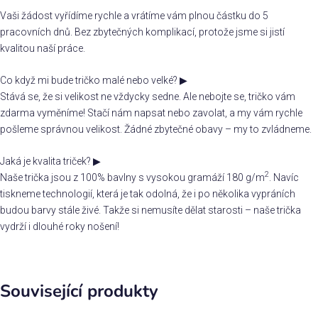
Vaši žádost vyřídíme rychle a vrátíme vám plnou částku do 5
pracovních dnů. Bez zbytečných komplikací, protože jsme si jistí
kvalitou naší práce.
Co když mi bude tričko malé nebo velké?
▶
Stává se, že si velikost ne vždycky sedne. Ale nebojte se, tričko vám
zdarma vyměníme! Stačí nám napsat nebo zavolat, a my vám rychle
pošleme správnou velikost. Žádné zbytečné obavy – my to zvládneme.
Jaká je kvalita triček?
▶
2
Naše trička jsou z 100% bavlny s vysokou gramáží 180 g/m
. Navíc
tiskneme technologií, která je tak odolná, že i po několika vypráních
budou barvy stále živé. Takže si nemusíte dělat starosti – naše trička
vydrží i dlouhé roky nošení!
Související produkty