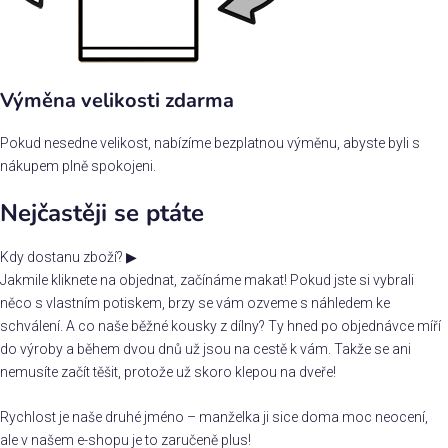
Výměna velikosti zdarma
Pokud nesedne velikost, nabízíme bezplatnou výměnu, abyste byli s
nákupem plně spokojeni.
Nejčastěji se ptáte
Kdy dostanu zboží?
▶
Jakmile kliknete na objednat, začínáme makat! Pokud jste si vybrali
něco s vlastním potiskem, brzy se vám ozveme s náhledem ke
schválení. A co naše běžné kousky z dílny? Ty hned po objednávce míří
do výroby a během dvou dnů už jsou na cestě k vám. Takže se ani
nemusíte začít těšit, protože už skoro klepou na dveře!
Rychlost je naše druhé jméno – manželka ji sice doma moc neocení,
ale v našem e-shopu je to zaručeně plus!