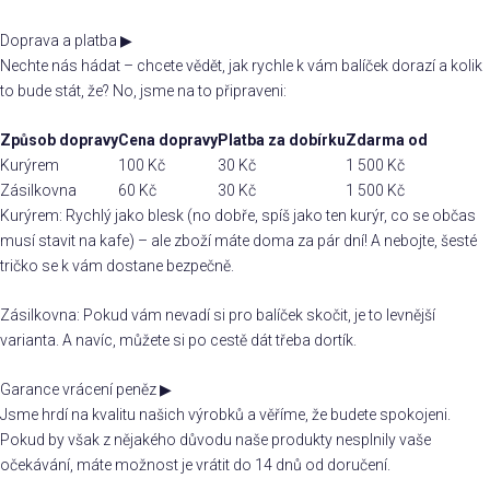
Doprava a platba
▶
Nechte nás hádat – chcete vědět, jak rychle k vám balíček dorazí a kolik
to bude stát, že? No, jsme na to připraveni:
Způsob dopravy
Cena dopravy
Platba za dobírku
Zdarma od
Kurýrem
100 Kč
30 Kč
1 500 Kč
Zásilkovna
60 Kč
30 Kč
1 500 Kč
Kurýrem: Rychlý jako blesk (no dobře, spíš jako ten kurýr, co se občas
musí stavit na kafe) – ale zboží máte doma za pár dní! A nebojte, šesté
tričko se k vám dostane bezpečně.
Zásilkovna: Pokud vám nevadí si pro balíček skočit, je to levnější
varianta. A navíc, můžete si po cestě dát třeba dortík.
Garance vrácení peněz
▶
Jsme hrdí na kvalitu našich výrobků a věříme, že budete spokojeni.
Pokud by však z nějakého důvodu naše produkty nesplnily vaše
očekávání, máte možnost je vrátit do 14 dnů od doručení.