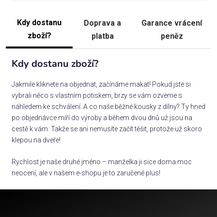
Kdy dostanu
Doprava a
Garance vrácení
zboží?
platba
peněz
Kdy dostanu zboží?
Jakmile kliknete na objednat, začínáme makat! Pokud jste si
vybrali něco s vlastním potiskem, brzy se vám ozveme s
náhledem ke schválení. A co naše běžné kousky z dílny? Ty hned
po objednávce míří do výroby a během dvou dnů už jsou na
cestě k vám. Takže se ani nemusíte začít těšit, protože už skoro
klepou na dveře!
Rychlost je naše druhé jméno – manželka ji sice doma moc
neocení, ale v našem e-shopu je to zaručeně plus!