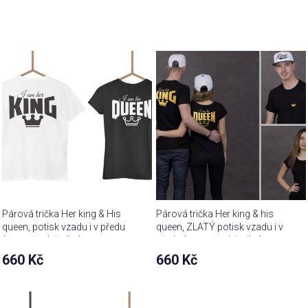
Párová trička Her king & His
Párová trička Her king & his
queen, potisk vzadu i v předu
queen, ZLATÝ potisk vzadu i v
(cena za obě trika)
předu (cena za obě trika)
660 Kč
660 Kč