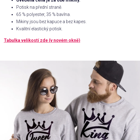
Uvedená cena je za obě mikiny.
Potisk na přední straně.
Příležitosti
65 % polyester, 35 % bavlna.
Mikiny jsou bez kapuce a bez kapes.
Kvalitní elastický potisk.
Domácnost
Tabulka velikostí zde (v novém okně)
Kolekce
Oblečení
Přihlášení