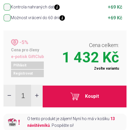
+69 Kč
Kontrola nahraných dat
+69 Kč
Možnost vrácení do 60 dní
-5%
Cena celkem:
Cena pro členy
1 432 Kč
e-potisk GiftClub
Přihlásit
Zvolte variantu
Registrovat
Koupit
O tento produkt je zájem! Nyní ho má v košíku
13
návštěvníků
. Pospěšte si!