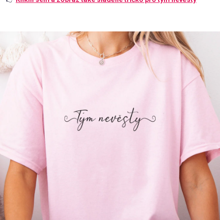
Příležitosti
Domácnost
Kolekce
Oblečení
Přihlášení