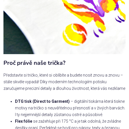
Proč právě naše trička?
Představte si tričko, které si oblíbíte a budete nosit znovu a znovu –
stále skvěle vypadá! Díky moderním technologiím potisku
zaručujeme precizní detaily a dlouhou životnost, která vás nezklame
DTG tisk (Direct to Garment)
– digitální tiskárna která tiskne
motivy na tričko s neuvěřitelnou přesností a v živých barvách.
I ty nejjemnější detaily zůstanou ostré a působivé.
Flex fólie
se zažehluje při 175 °C a je tak odolná, že zvládne
desítky praní. Perfektně se hodí pro nápisy, texty a řezanou