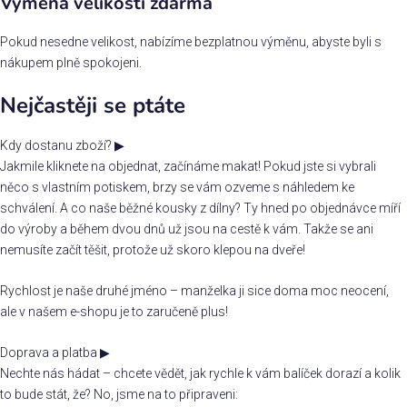
Výměna velikosti zdarma
Pokud nesedne velikost, nabízíme bezplatnou výměnu, abyste byli s
nákupem plně spokojeni.
Nejčastěji se ptáte
Kdy dostanu zboží?
▶
Jakmile kliknete na objednat, začínáme makat! Pokud jste si vybrali
něco s vlastním potiskem, brzy se vám ozveme s náhledem ke
schválení. A co naše běžné kousky z dílny? Ty hned po objednávce míří
do výroby a během dvou dnů už jsou na cestě k vám. Takže se ani
nemusíte začít těšit, protože už skoro klepou na dveře!
Rychlost je naše druhé jméno – manželka ji sice doma moc neocení,
ale v našem e-shopu je to zaručeně plus!
Doprava a platba
▶
Nechte nás hádat – chcete vědět, jak rychle k vám balíček dorazí a kolik
to bude stát, že? No, jsme na to připraveni: