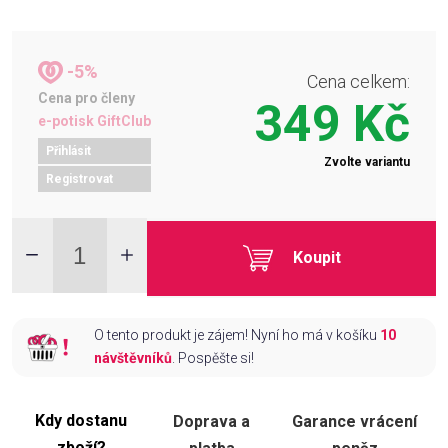
-5%
Cena celkem:
Cena pro členy
349 Kč
e-potisk GiftClub
Přihlásit
Zvolte variantu
Registrovat
Koupit
O tento produkt je zájem! Nyní ho má v košíku
10
návštěvníků
. Pospěšte si!
Kdy dostanu
Doprava a
Garance vrácení
zboží?