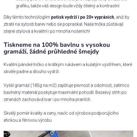
grafiku, takže váš design bude vždy čitelný a kontrastní.
Díky těmto technologiím
potisk vydrží i po 20+ vypráních
, aniž by
ztratil na sytosti barev nebo se popraskal. Naše trička zůstávají
stejně stylová a kvalitní i po mnoha nošeních!
Tiskneme na 100% bavlnu s vysokou
gramáží, žádné průhledné šmejdy
Kvalitní pánské tričko s krátkým rukávem a kulatým výstřihem, které
skvěle padne a dlouho vydrží.
Vyšší gramáž (185g na m2) zajišťuje pevnost a odolnost, zatímco
bavlněný materiál poskytuje maximální pohodlí. Bezešvý střih po
stranách zachovává tvar i po mnoha praních.
Skvělý poměr kvality a ceny, navíc od výrobce podporujícího
etickou a férovou výrobu