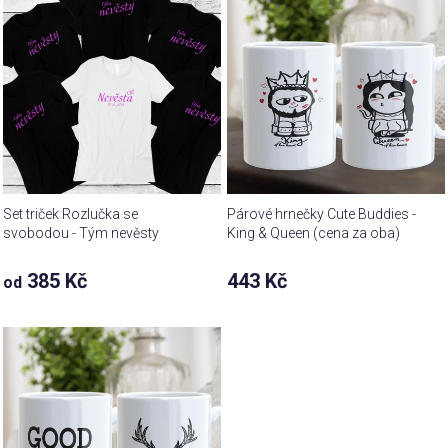
Set triček Rozlučka se
Párové hrnečky Cute Buddies -
svobodou - Tým nevěsty
King & Queen (cena za oba)
385 Kč
443 Kč
od