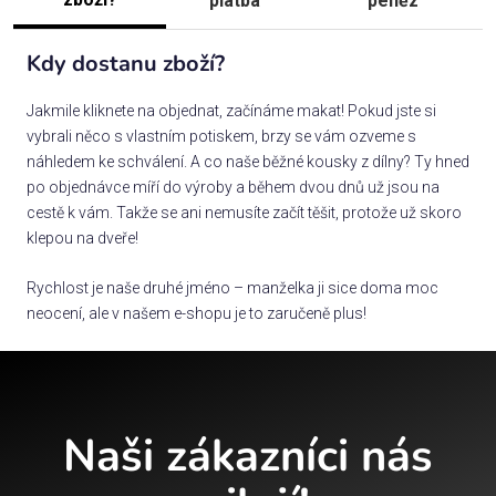
platba
peněz
Kdy dostanu zboží?
Jakmile kliknete na objednat, začínáme makat! Pokud jste si
vybrali něco s vlastním potiskem, brzy se vám ozveme s
náhledem ke schválení. A co naše běžné kousky z dílny? Ty hned
po objednávce míří do výroby a během dvou dnů už jsou na
cestě k vám. Takže se ani nemusíte začít těšit, protože už skoro
klepou na dveře!
Rychlost je naše druhé jméno – manželka ji sice doma moc
neocení, ale v našem e-shopu je to zaručeně plus!
Naši zákazníci nás