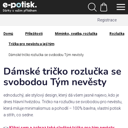
Přejít
Hledat
na
Nákupní
obsah
Registrace
košík
Den
otců
Domů
Příležitosti
Miminko, svatba, rozlučka
Rozlučka
Domů
Trička pro nevěstu a její tým
Kategorie
Dámské tričko rozlučka se svobodou Tým nevěsty
Dárek
pro
Dámské tričko rozlučka se
svobodou Tým nevěsty
Rodina
/
Láska
ednoduchý, ale stylový design, který dá všem jasně najevo, kdo je
dnes hlavní hvězdou. Tričko na rozlučku se svobodou pro nevěstu,
která miluje minimalismus a pohodlí – 100% bavlna, vlastní potisk
Povolání,
a střih, co sedne.
zájmy a
sport
👉
Klikni sem a zobraz také sladěné tričko pro tým nevěsty