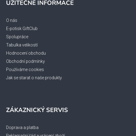
UŽITEČNÉ INFORMACE
p
a
t
O nás
í
E-potisk GiftClub
Spolupráce
Tabulka velikostí
Hodnocení obchodu
Obchodní podmínky
Používáme cookies
Jak se starat o naše produkty
ZÁKAZNICKÝ SERVIS
Doprava a platba
Reklamační řád a vrácení zboží