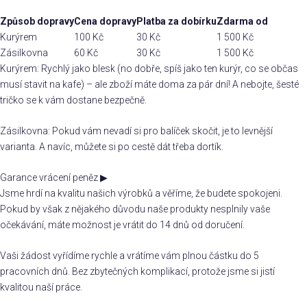
Způsob dopravy
Cena dopravy
Platba za dobírku
Zdarma od
Kurýrem
100 Kč
30 Kč
1 500 Kč
Zásilkovna
60 Kč
30 Kč
1 500 Kč
Kurýrem: Rychlý jako blesk (no dobře, spíš jako ten kurýr, co se občas
musí stavit na kafe) – ale zboží máte doma za pár dní! A nebojte, šesté
tričko se k vám dostane bezpečně.
Zásilkovna: Pokud vám nevadí si pro balíček skočit, je to levnější
varianta. A navíc, můžete si po cestě dát třeba dortík.
Garance vrácení peněz
▶
Jsme hrdí na kvalitu našich výrobků a věříme, že budete spokojeni.
Pokud by však z nějakého důvodu naše produkty nesplnily vaše
očekávání, máte možnost je vrátit do 14 dnů od doručení.
Vaši žádost vyřídíme rychle a vrátíme vám plnou částku do 5
pracovních dnů. Bez zbytečných komplikací, protože jsme si jistí
kvalitou naší práce.