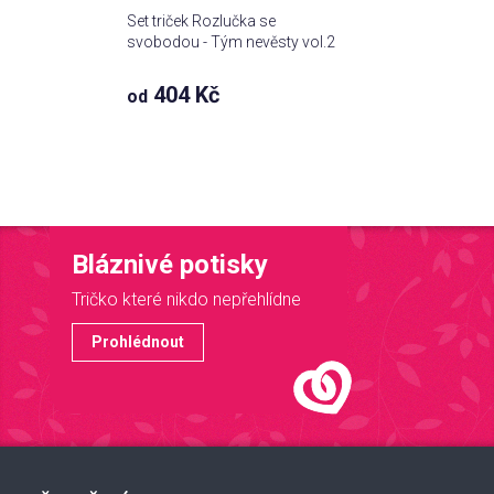
Set triček Rozlučka se
svobodou - Tým nevěsty vol.2
404 Kč
od
Bláznivé potisky
Tričko které nikdo nepřehlídne
Prohlédnout
Z
á