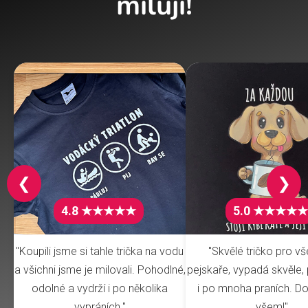
milují!
❮
❯
4.8 ★★★★★
5.0 ★★★★★
"Koupili jsme si tahle trička na vodu
"Skvělé tričko pro v
a všichni jsme je milovali. Pohodlné,
pejskaře, vypadá skvěle, 
odolné a vydrží i po několika
i po mnoha praních. Do
vypráních."
všem!"