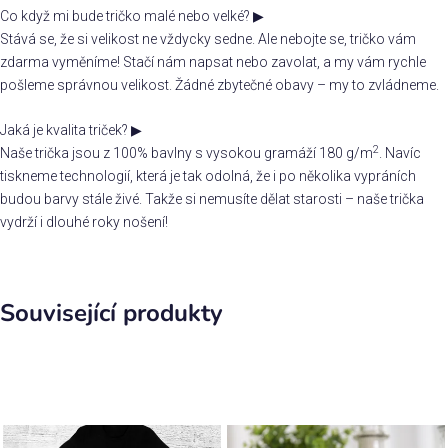
Co když mi bude tričko malé nebo velké?
▶
Stává se, že si velikost ne vždycky sedne. Ale nebojte se, tričko vám
zdarma vyměníme! Stačí nám napsat nebo zavolat, a my vám rychle
pošleme správnou velikost. Žádné zbytečné obavy – my to zvládneme.
Jaká je kvalita triček?
▶
2
Naše trička jsou z 100% bavlny s vysokou gramáží 180 g/m
. Navíc
tiskneme technologií, která je tak odolná, že i po několika vypráních
budou barvy stále živé. Takže si nemusíte dělat starosti – naše trička
vydrží i dlouhé roky nošení!
Související produkty