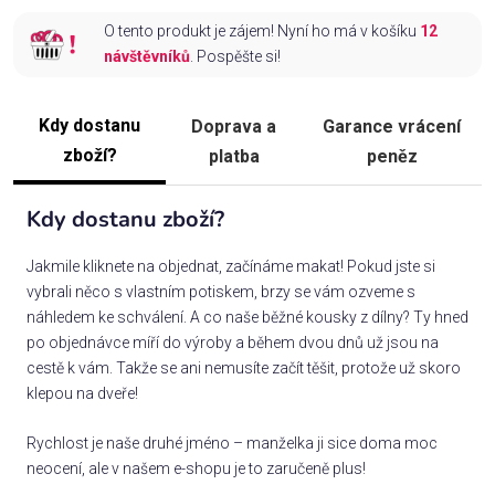
O tento produkt je zájem! Nyní ho má v košíku
12
návštěvníků
. Pospěšte si!
Kdy dostanu
Doprava a
Garance vrácení
zboží?
platba
peněz
Kdy dostanu zboží?
Jakmile kliknete na objednat, začínáme makat! Pokud jste si
vybrali něco s vlastním potiskem, brzy se vám ozveme s
náhledem ke schválení. A co naše běžné kousky z dílny? Ty hned
po objednávce míří do výroby a během dvou dnů už jsou na
cestě k vám. Takže se ani nemusíte začít těšit, protože už skoro
klepou na dveře!
Rychlost je naše druhé jméno – manželka ji sice doma moc
neocení, ale v našem e-shopu je to zaručeně plus!