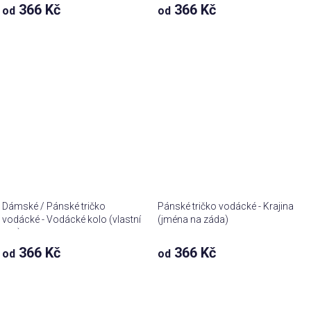
366 Kč
366 Kč
od
od
Dámské / Pánské tričko
Pánské tričko vodácké - Krajina
vodácké - Vodácké kolo (vlastní
(jména na záda)
text)
366 Kč
366 Kč
od
od