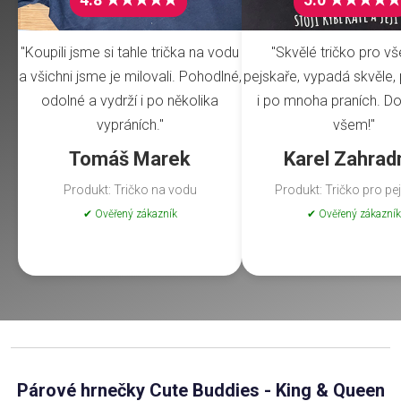
"Koupili jsme si tahle trička na vodu
"Skvělé tričko pro v
a všichni jsme je milovali. Pohodlné,
pejskaře, vypadá skvěle, 
odolné a vydrží i po několika
i po mnoha praních. Do
vypráních."
všem!"
Tomáš Marek
Karel Zahrad
Produkt: Tričko na vodu
Produkt: Tričko pro pe
✔ Ověřený zákazník
✔ Ověřený zákazník
Párové hrnečky Cute Buddies - King & Queen