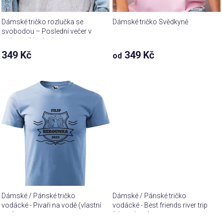
Dámské tričko rozlučka se
Dámské tričko Svědkyně
svobodou – Poslední večer v
režimu all-inclusive
349 Kč
349 Kč
od
Dámské / Pánské tričko
Dámské / Pánské tričko
vodácké - Pivaři na vodě (vlastní
vodácké - Best friends river trip
text)
(vlastní text)