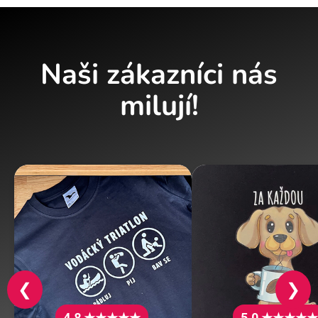
Naši zákazníci nás
milují!
❮
❯
4.8 ★★★★★
5.0 ★★★★★