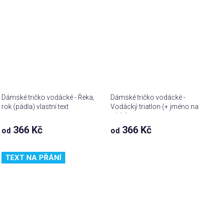
Dámské tričko vodácké - Řeka,
Dámské tričko vodácké -
rok (pádla) vlastní text
Vodácký triatlon (+ jméno na
záda)
366 Kč
366 Kč
od
od
TEXT NA PŘÁNÍ