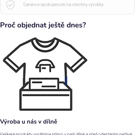
Garance spokojenosti na všechny výrobky
Proč objednat ještě dnes?
Výroba u nás v dílně
Veškeré produkty vyrábíme přímo v naší dílně a před odesláním pečlivě