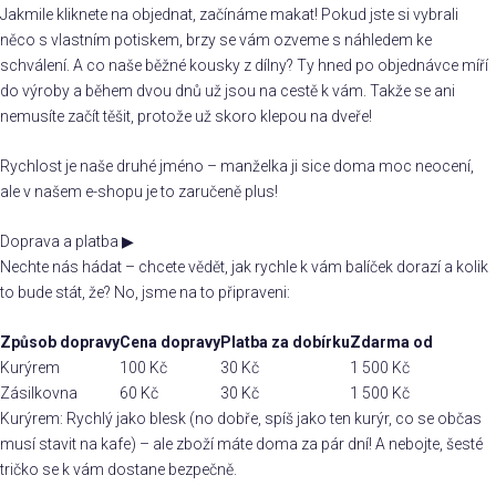
Jakmile kliknete na objednat, začínáme makat! Pokud jste si vybrali
něco s vlastním potiskem, brzy se vám ozveme s náhledem ke
schválení. A co naše běžné kousky z dílny? Ty hned po objednávce míří
do výroby a během dvou dnů už jsou na cestě k vám. Takže se ani
nemusíte začít těšit, protože už skoro klepou na dveře!
Rychlost je naše druhé jméno – manželka ji sice doma moc neocení,
ale v našem e-shopu je to zaručeně plus!
Doprava a platba
▶
Nechte nás hádat – chcete vědět, jak rychle k vám balíček dorazí a kolik
to bude stát, že? No, jsme na to připraveni:
Způsob dopravy
Cena dopravy
Platba za dobírku
Zdarma od
Kurýrem
100 Kč
30 Kč
1 500 Kč
Zásilkovna
60 Kč
30 Kč
1 500 Kč
Kurýrem: Rychlý jako blesk (no dobře, spíš jako ten kurýr, co se občas
musí stavit na kafe) – ale zboží máte doma za pár dní! A nebojte, šesté
tričko se k vám dostane bezpečně.