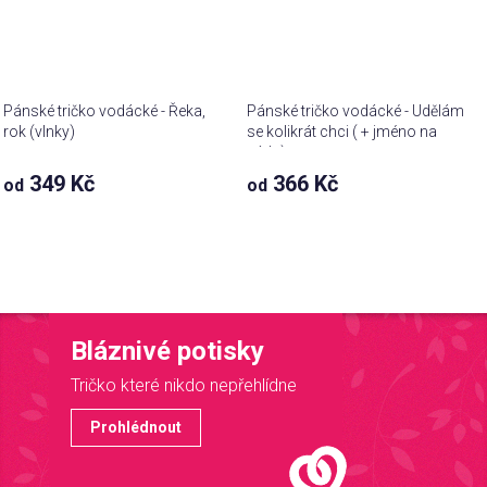
Pánské tričko vodácké - Řeka,
Pánské tričko vodácké - Udělám
rok (vlnky)
se kolikrát chci ( + jméno na
záda)
349 Kč
366 Kč
od
od
Bláznivé potisky
Tričko které nikdo nepřehlídne
Prohlédnout