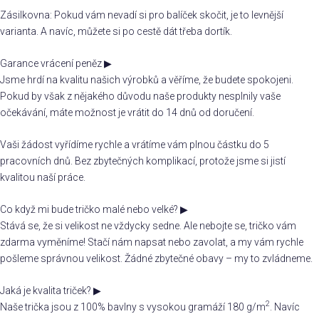
Zásilkovna: Pokud vám nevadí si pro balíček skočit, je to levnější
varianta. A navíc, můžete si po cestě dát třeba dortík.
Garance vrácení peněz
▶
Jsme hrdí na kvalitu našich výrobků a věříme, že budete spokojeni.
Pokud by však z nějakého důvodu naše produkty nesplnily vaše
očekávání, máte možnost je vrátit do 14 dnů od doručení.
Vaši žádost vyřídíme rychle a vrátíme vám plnou částku do 5
pracovních dnů. Bez zbytečných komplikací, protože jsme si jistí
kvalitou naší práce.
Co když mi bude tričko malé nebo velké?
▶
Stává se, že si velikost ne vždycky sedne. Ale nebojte se, tričko vám
zdarma vyměníme! Stačí nám napsat nebo zavolat, a my vám rychle
pošleme správnou velikost. Žádné zbytečné obavy – my to zvládneme.
Jaká je kvalita triček?
▶
2
Naše trička jsou z 100% bavlny s vysokou gramáží 180 g/m
. Navíc