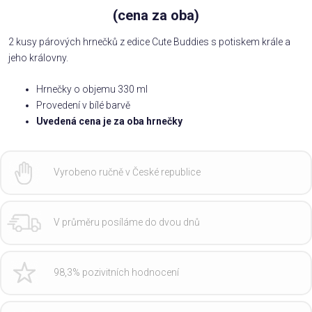
(cena za oba)
2 kusy párových hrnečků z edice Cute Buddies s potiskem krále a
jeho královny.
Hrnečky o objemu 330 ml
Provedení v bílé barvě
Uvedená cena je za oba hrnečky
Vyrobeno ručně v České republice
V průměru posíláme do dvou dnů
98,3% pozivitních hodnocení