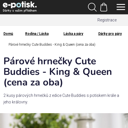
Přejít
Hledat
na
Nákupní
obsah
Registrace
košík
Den
otců
Domů
Rodina / Láska
Láska a páry
Dárky pro páry
Domů
Kategorie
Párové hrnečky Cute Buddies - King & Queen (cena za oba)
Párové hrnečky Cute
Dárek
pro
Buddies - King & Queen
(cena za oba)
Rodina
/
Láska
2 kusy párových hrnečků z edice Cute Buddies s potiskem krále a
jeho královny.
Povolání,
zájmy a
sport