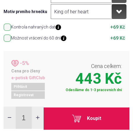
Motiv prvního hrnečku
+69 Kč
Kontrola nahraných dat
+69 Kč
Možnost vrácení do 60 dní
-5%
Cena celkem:
Cena pro členy
443 Kč
e-potisk GiftClub
Přihlásit
Odesíláme do 1-3 pracovních dní
Registrovat
Koupit