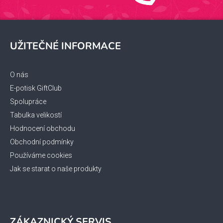
Z
á
UŽITEČNÉ INFORMACE
p
a
t
O nás
í
E-potisk GiftClub
Spolupráce
Tabulka velikostí
Hodnocení obchodu
Obchodní podmínky
Používáme cookies
Jak se starat o naše produkty
ZÁKAZNICKÝ SERVIS