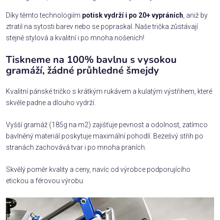
Díky těmto technologiím
potisk vydrží i po 20+ vypráních
, aniž by
ztratil na sytosti barev nebo se popraskal. Naše trička zůstávají
stejně stylová a kvalitní i po mnoha nošeních!
Tiskneme na 100% bavlnu s vysokou
gramáží, žádné průhledné šmejdy
Kvalitní pánské tričko s krátkým rukávem a kulatým výstřihem, které
skvěle padne a dlouho vydrží.
Vyšší gramáž (185g na m2) zajišťuje pevnost a odolnost, zatímco
bavlněný materiál poskytuje maximální pohodlí. Bezešvý střih po
stranách zachovává tvar i po mnoha praních.
Skvělý poměr kvality a ceny, navíc od výrobce podporujícího
etickou a férovou výrobu