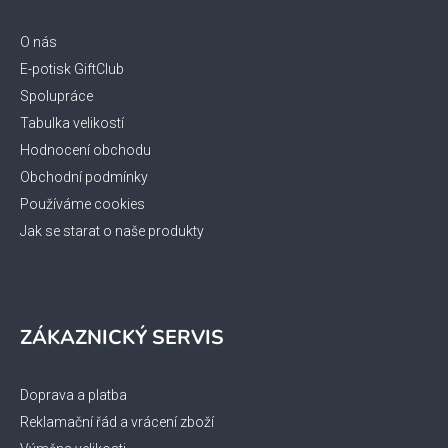
a
t
O nás
í
E-potisk GiftClub
Spolupráce
Tabulka velikostí
Hodnocení obchodu
Obchodní podmínky
Používáme cookies
Jak se starat o naše produkty
ZÁKAZNICKÝ SERVIS
Doprava a platba
Reklamační řád a vrácení zboží