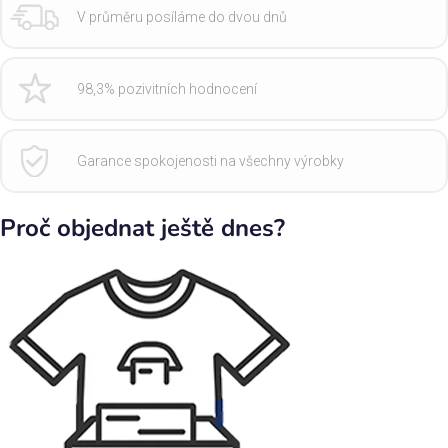
V průměru posíláme do dvou dnů
98,3% pozivitních hodnocení
Garance spokojenosti na všechny výrobky
Proč objednat ještě dnes?