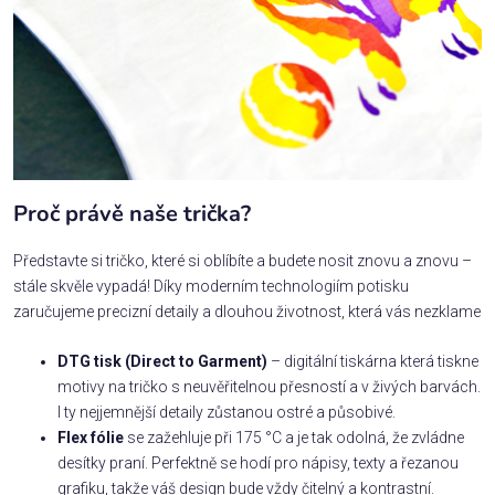
Proč právě naše trička?
Představte si tričko, které si oblíbíte a budete nosit znovu a znovu –
stále skvěle vypadá! Díky moderním technologiím potisku
zaručujeme precizní detaily a dlouhou životnost, která vás nezklame
DTG tisk (Direct to Garment)
– digitální tiskárna která tiskne
motivy na tričko s neuvěřitelnou přesností a v živých barvách.
I ty nejjemnější detaily zůstanou ostré a působivé.
Flex fólie
se zažehluje při 175 °C a je tak odolná, že zvládne
desítky praní. Perfektně se hodí pro nápisy, texty a řezanou
grafiku, takže váš design bude vždy čitelný a kontrastní.