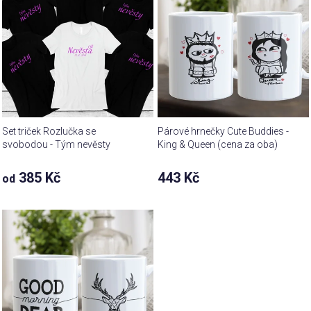
Set triček Rozlučka se
Párové hrnečky Cute Buddies -
svobodou - Tým nevěsty
King & Queen (cena za oba)
385 Kč
443 Kč
od