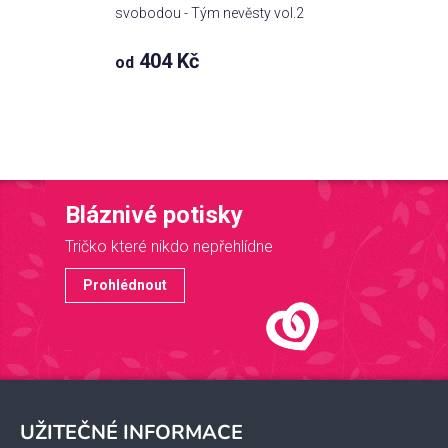
svobodou - Tým nevěsty vol.2
404 Kč
od
Bláznivé potisky
Tričko které nikdo nepřehlídne
Prohlédnout
Z
á
UŽITEČNÉ INFORMACE
p