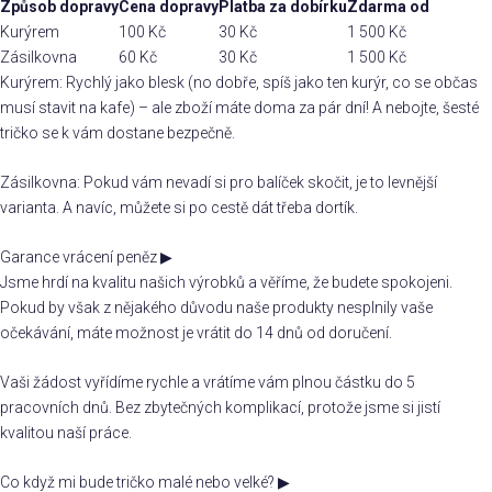
Způsob dopravy
Cena dopravy
Platba za dobírku
Zdarma od
Kurýrem
100 Kč
30 Kč
1 500 Kč
Zásilkovna
60 Kč
30 Kč
1 500 Kč
Kurýrem: Rychlý jako blesk (no dobře, spíš jako ten kurýr, co se občas
musí stavit na kafe) – ale zboží máte doma za pár dní! A nebojte, šesté
tričko se k vám dostane bezpečně.
Zásilkovna: Pokud vám nevadí si pro balíček skočit, je to levnější
varianta. A navíc, můžete si po cestě dát třeba dortík.
Garance vrácení peněz
▶
Jsme hrdí na kvalitu našich výrobků a věříme, že budete spokojeni.
Pokud by však z nějakého důvodu naše produkty nesplnily vaše
očekávání, máte možnost je vrátit do 14 dnů od doručení.
Vaši žádost vyřídíme rychle a vrátíme vám plnou částku do 5
pracovních dnů. Bez zbytečných komplikací, protože jsme si jistí
kvalitou naší práce.
Co když mi bude tričko malé nebo velké?
▶