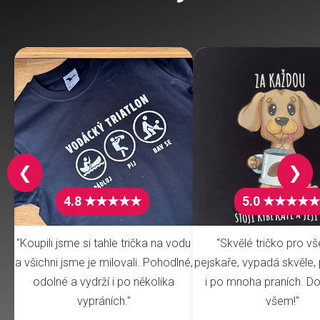
❮
❯
4.8 ★★★★★
5.0 ★★★★★
"Koupili jsme si tahle trička na vodu
"Skvělé tričko pro v
a všichni jsme je milovali. Pohodlné,
pejskaře, vypadá skvěle, 
odolné a vydrží i po několika
i po mnoha praních. Do
vypráních."
všem!"