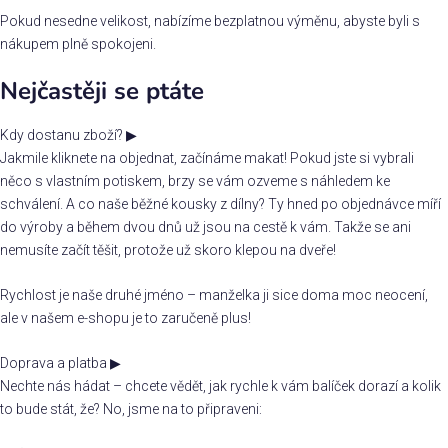
Pokud nesedne velikost, nabízíme bezplatnou výměnu, abyste byli s
nákupem plně spokojeni.
Nejčastěji se ptáte
Kdy dostanu zboží?
▶
Jakmile kliknete na objednat, začínáme makat! Pokud jste si vybrali
něco s vlastním potiskem, brzy se vám ozveme s náhledem ke
schválení. A co naše běžné kousky z dílny? Ty hned po objednávce míří
do výroby a během dvou dnů už jsou na cestě k vám. Takže se ani
nemusíte začít těšit, protože už skoro klepou na dveře!
Rychlost je naše druhé jméno – manželka ji sice doma moc neocení,
ale v našem e-shopu je to zaručeně plus!
Doprava a platba
▶
Nechte nás hádat – chcete vědět, jak rychle k vám balíček dorazí a kolik
to bude stát, že? No, jsme na to připraveni: