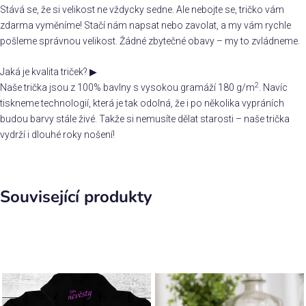
Stává se, že si velikost ne vždycky sedne. Ale nebojte se, tričko vám
zdarma vyměníme! Stačí nám napsat nebo zavolat, a my vám rychle
pošleme správnou velikost. Žádné zbytečné obavy – my to zvládneme.
Jaká je kvalita triček?
▶
2
Naše trička jsou z 100% bavlny s vysokou gramáží 180 g/m
. Navíc
tiskneme technologií, která je tak odolná, že i po několika vypráních
budou barvy stále živé. Takže si nemusíte dělat starosti – naše trička
vydrží i dlouhé roky nošení!
Související produkty