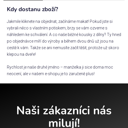
Kdy dostanu zboží?
Jakmile kliknete na objednat, začínáme makat! Pokud jste si
vybrali něco s vlastním potiskem, brzy se vám ozveme s
náhledem ke schválení. A co naše běžné kousky z dílny? Ty hned
po objednávce míří do výroby a během dvou dnů už jsou na
cestě k vám. Takže se ani nemusíte začít těšit, protože už skoro
klepou na dveře!
Rychlost je naše druhé jméno – manželka ji sice doma moc
neocení, ale v našem e-shopu je to zaručeně plus!
Naši zákazníci nás
milují!