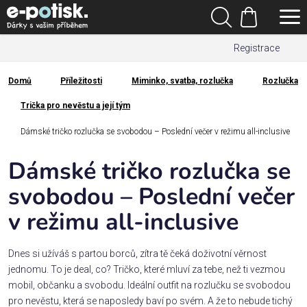
Přejít
Hledat
na
Nákupní
obsah
Registrace
košík
Den
otců
Domů
Příležitosti
Miminko, svatba, rozlučka
Rozlučka
Domů
Trička pro nevěstu a její tým
Kategorie
Dámské tričko rozlučka se svobodou – Poslední večer v režimu all-inclusive
Dárek
pro
Dámské tričko rozlučka se
svobodou – Poslední večer
Rodina
v režimu all-inclusive
/
Láska
Dnes si užíváš s partou borců, zítra tě čeká doživotní věrnost
Povolání,
jednomu. To je deal, co? Tričko, které mluví za tebe, než ti vezmou
zájmy a
mobil, občanku a svobodu. Ideální outfit na rozlučku se svobodou
sport
pro nevěstu, která se naposledy baví po svém. A že to nebude tichý