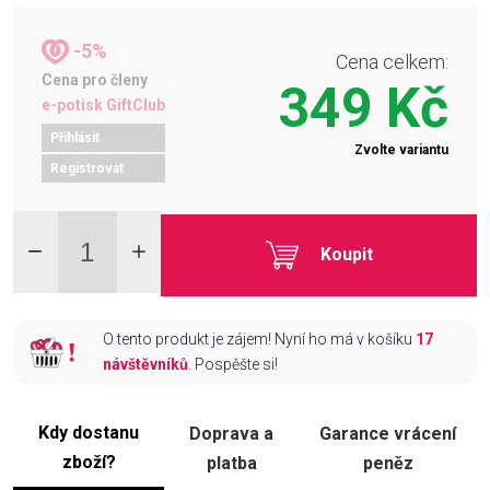
-5%
Cena celkem:
Cena pro členy
349 Kč
e-potisk GiftClub
Přihlásit
Zvolte variantu
Registrovat
Koupit
O tento produkt je zájem! Nyní ho má v košíku
17
návštěvníků
. Pospěšte si!
Kdy dostanu
Doprava a
Garance vrácení
zboží?
platba
peněz